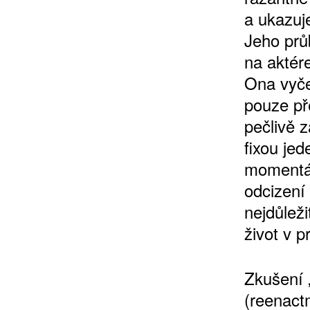
a ukazuje
Jeho prů
na aktér
Ona vyče
pouze pře
pečlivě 
fixou je
momentál
odcizení
nejdůleži
život v p
Zkušení „
(reenact