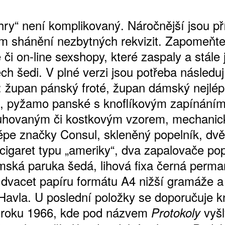
hry“ není komplikovaný. Náročnější jsou př
m shánění nezbytných rekvizit. Zapomeňt
či on-line sexshopy, které zaspaly a stále
ch šedi. V plné verzi jsou potřeba následuj
y: župan pánský froté, župan dámský nejlé
, pyžamo panské s knoflíkovým zapínáním
ruhovaným či kostkovým vzorem, mechanic
ATNÉ
lépe značky Consul, skleněný popelník, dvě 
 cigaret typu „ameriky“, dva zapalovače po
ámská paruka šedá, lihová fixa černá perma
dvacet papíru formátu A4 nižší gramáže 
Havla. U poslední položky se doporučuje k
 roku 1966, kde pod názvem
vyšl
Protokoly