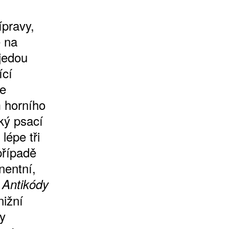
ípravy,
e na
 jedou
ící
pe
 horního
ký psací
lépe tři
případě
nentní,
a
Antikódy
nižní
y