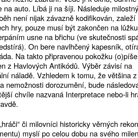
 na auto. Líbá ji na šíji. Následuje milostný
běh není nijak závazně kodifikován, zaleží
ech hry, pouze musí být zakončen na lůžku
rpáním usne na břichu (ve skutečnosti sp
dstírá). On bere navlhčený kapesník, otírá
záda. Na takto připravenou pokožku (o)píše
den z Havlových Antikódů. Výběr závisí na
ní náladě. Vzhledem k tomu, že většina z 
 a nemožnosti dorozumění, bude následov
tější chvíle nazvaná Interpretace nebo-li h
ravdě.
hráči“ či milovníci historicky věrných reko
mentu) myslí po celou dobu na svého milen