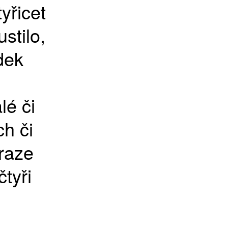
yřicet
stilo,
dek
lé či
ch či
Praze
tyři