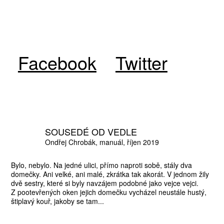
Facebook
Twitter
SOUSEDÉ OD VEDLE
Ondřej Chrobák
manuál
říjen 2019
Bylo, nebylo. Na jedné ulici, přímo naproti sobě, stály dva
domečky. Ani velké, ani malé, zkrátka tak akorát. V jednom žily
dvě sestry, které si byly navzájem podobné jako vejce vejci.
Z pootevřených oken jejich domečku vycházel neustále hustý,
štiplavý kouř, jakoby se tam...