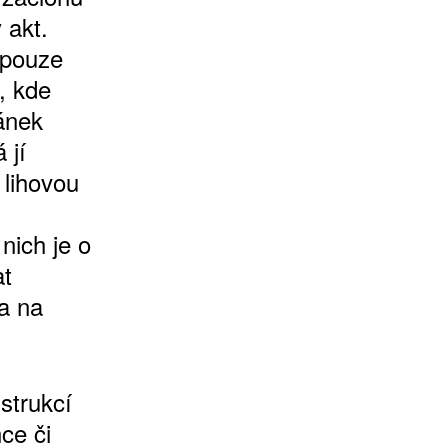
 akt.
 pouze
, kde
ánek
 jí
 lihovou
nich je o
at
ra na
nstrukcí
ce či