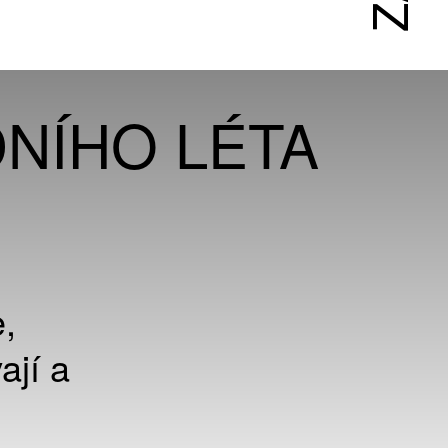
DNÍHO LÉTA
,
ají a