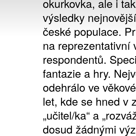
okurkovka, ale i tak
výsledky nejnovějš
české populace. Pr
na reprezentativní v
respondentů. Speci
fantazie a hry. Ne
odehrálo ve věkové k
let, kde se hned v 
„učitel/ka“ a „rozvá
dosud žádnými výzk