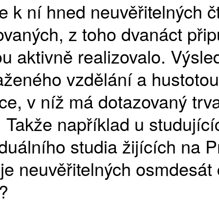
e k ní hned neuvěřitelných čt
vaných, z toho dvanáct připu
u aktivně realizovalo. Výsle
saženého vzdělání a hustotou
e, v níž má dotazovaný trva
 Takže například u studující
uálního studia žijících na 
je neuvěřitelných osmdesát č
?