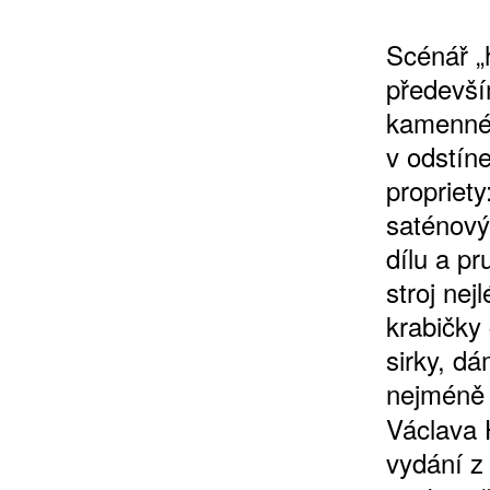
Scénář „
předevší
kamenné 
v odstíne
propriet
ZÍSKEJTE
saténový
dílu a p
ROČNÍ PŘEDPL
stroj nej
krabičky
ZA 1100 KČ
sirky, d
nejméně 
Václava 
vydání z