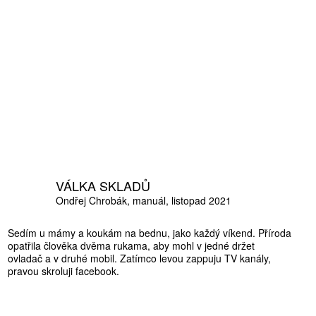
VÁLKA SKLADŮ
Ondřej Chrobák
manuál
listopad 2021
Sedím u mámy a koukám na bednu, jako každý víkend. Příroda
opatřila člověka dvěma rukama, aby mohl v jedné držet
ovladač a v druhé mobil. Zatímco levou zappuju TV kanály,
pravou skroluji facebook.