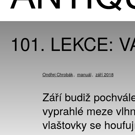
101. LEKCE: 
Ondřej Chrobák
manuál
září 2018
Září budiž pochvále
vyprahlé meze vlh
vlaštovky se houfuj