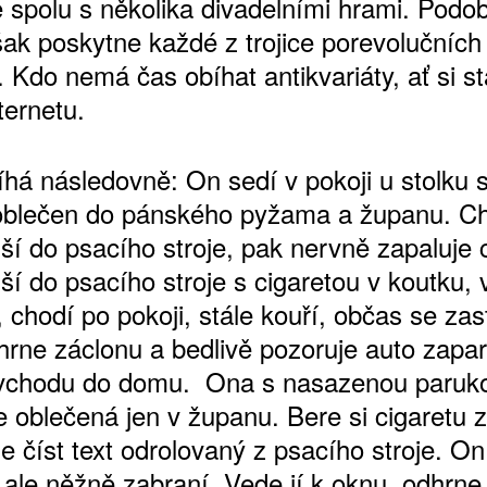
 spolu s několika divadelními hrami. Podo
šak poskytne každé z trojice porevolučních
. Kdo nemá čas obíhat antikvariáty, ať si s
ternetu.
ŠTĚNÝCH ČÍSEL
 ONLINE VERZE
íhá následovně: On sedí v pokoji u stolku 
ARTA ARTCARD
oblečen do pánského pyžama a županu. Chv
ší do psacího stroje, pak nervně zapaluje 
ší do psacího stroje s cigaretou v koutku, 
 chodí po pokoji, stále kouří, občas se zas
hrne záclonu a bedlivě pozoruje auto zapa
vchodu do domu. Ona s nasazenou paruk
e oblečená jen v županu. Bere si cigaretu z
e číst text odrolovaný z psacího stroje. On 
 ale něžně zabraní. Vede jí k oknu, odhrne