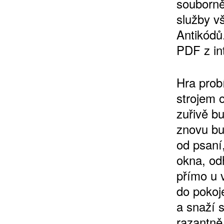
souborně
služby v
Antikódů
PDF z in
10 TI
365 DNÍ
Hra prob
ČLENSKÁ K
strojem 
zuřivě bu
KOUPIT PŘEDPLATNÉ
znovu bu
od psaní,
okna, od
přímo u 
do pokoj
a snaží s
razantně