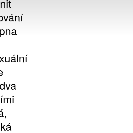
nit
ování
rpna
xuální
e
 dva
ími
á,
cká