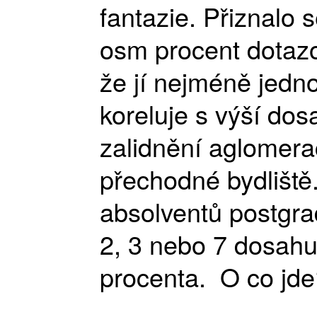
fantazie. Přiznalo s
osm procent dotazo
že jí nejméně jedno
koreluje s výší do
zalidnění aglomerac
přechodné bydliště.
absolventů postgrad
2, 3 nebo 7 dosahu
procenta. O co jde