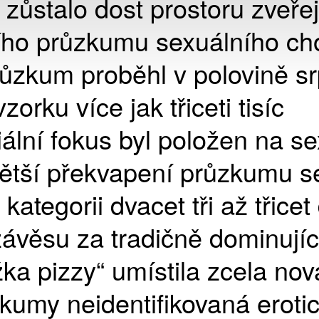
 zůstalo dost prostoru zveřej
ího průzkumu sexuálního ch
ůzkum proběhl v polovině s
zorku více jak třiceti tisíc
ální fokus byl položen na se
jvětší překvapení průzkumu s
ategorii dvacet tři až třicet
závěsu za tradičně dominujíc
žka pizzy“ umístila zcela nov
umy neidentifikovaná eroti