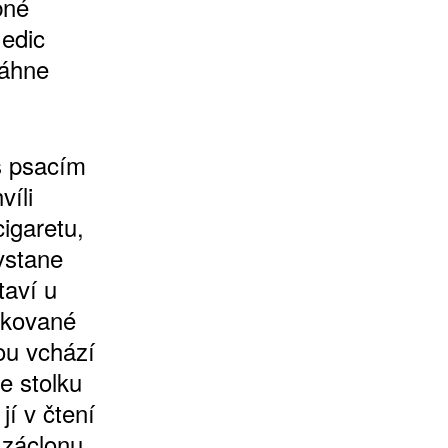
bné
 edic
táhne
s psacím
íli
cigaretu,
vstane
taví u
rkované
ou vchází
e stolku
jí v čtení
 záclonu