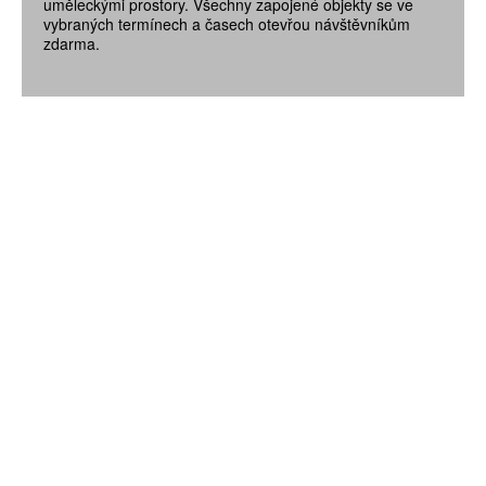
uměleckými prostory. Všechny zapojené objekty se ve
vybraných termínech a časech otevřou návštěvníkům
zdarma.
ZÍSKEJTE
ROČNÍ PŘEDPLATNÉ
ZA 1100 KČ