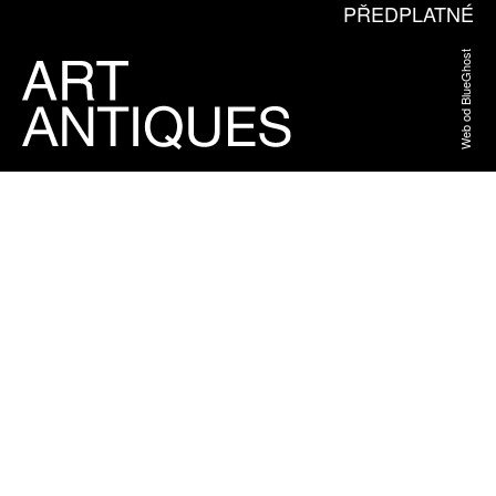
PŘEDPLATNÉ
Web od BlueGhost