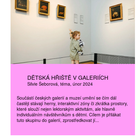
ZÍSKEJTE
DĚTSKÁ HŘIŠTĚ V GALERIÍCH
ROČNÍ PŘEDPL
Silvie Šeborová
téma
únor 2024
ZA 1100 KČ
Součástí českých galerií a muzeí umění se čím dál
častěji stávají herny, interaktivní zóny či zkrátka prostory,
které slouží nejen lektorským aktivitám, ale hlavně
individuálním návštěvníkům s dětmi. Cílem je přilákat
tuto skupinu do galerií, zprostředkovat jí...