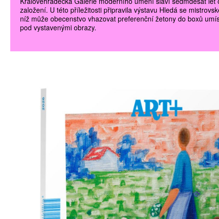
Královéhradecká Galerie moderního umění slaví sedmdesát let
založení. U této příležitosti připravila výstavu Hledá se mistrovsk
níž může obecenstvo vhazovat preferenční žetony do boxů umí
pod vystavenými obrazy.
ŠTĚNÝCH ČÍSEL
 ONLINE VERZE
ARTA ARTCARD