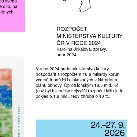
 od svého
é dílo, na
stěných
ROZPOČET
MINISTERSTVA KULTURY
ČR V ROCE 2024
Karolina Jirkalová
zprávy
únor 2024
V roce 2024 bude ministerstvo kultury
hospodařit s rozpočtem 16,6 miliardy korun
včetně fondů EU alokovaných v Národním
plánu obnovy. Oproti loňským 18,5 mld. Kč
(což byl historicky nejvyšší rozpočet MK) je to
pokles o 1,9 mld., tedy zhruba o 10 %.