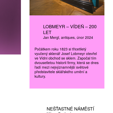
LOBMEYR – VÍDEŇ – 200
LET
Jan Mergl
antiques
únor 2024
Počátkem roku 1823 si třicetiletý
vyučený sklenář Josef Lobmeyr otevřel
ve Vídni obchod se sklem. Započal tím
dvousetletou historii firmy, která se dnes
řadí mezi nejvýznamnější světové
představitele sklářského umění a
kultury.
NEŠŤASTNÉ NÁMĚSTÍ