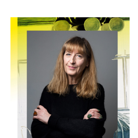
10 TI
365 DNÍ
ČLENSKÁ K
KOUPIT PŘEDPLATNÉ