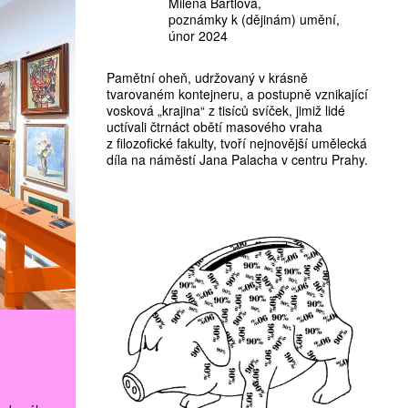
Milena Bartlová
poznámky k (dějinám) umění
únor 2024
Pamětní oheň, udržovaný v krásně
tvarovaném kontejneru, a postupně vznikající
vosková „krajina“ z tisíců svíček, jimiž lidé
uctívali čtrnáct obětí masového vraha
z filozofické fakulty, tvoří nejnovější umělecká
díla na náměstí Jana Palacha v centru Prahy.