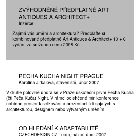
ZVÝHODNĚNÉ PŘEDPLATNÉ ART
ANTIQUES A ARCHITECT+
Inzerce
Zajímá vás umění a architektura? Předplaťte si
kombinované předplatné Art Antiques & Architect+ 10 + 6
vydání za sníženou cenu 2098 Kč.
PECHA KUCHA NIGHT PRAGUE
Karolina Jirkalová
staveniště
únor 2007
V druhé polovině února se v Praze uskuteční první Pecha Kucha
(čti Peča Kuča) Night. V rámci odlehčené minikonference
nabídne prostor k setkávání a prezentaci lidí spjatých s
architekturou, designem nebo výtvarným uměním.
OD HLEDÁNÍ K ADAPTABILITĚ
CZECHDESIGN.CZ Team
názor
únor 2007