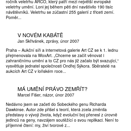
ročník veletrhu ARCO, který patří mezi největší evropské
veletrhy umění. Loni jej během pěti dní navštívilo 190 tisíc
návštěvníků. Veletrhu se zúčastní 255 galerií z třiceti zemí.
Poměr...
V NOVÉM KABÁTĚ
Jan Skřivánek
zprávy
únor 2007
Praha – Aukční síň a internetová galerie Art CZ se k 1. lednu
přejmenovala na WoxArt. „Chceme se začít věnovat i
zahraničnímu umění a to CZ pro nás již začalo být svazující,“
vysvětluje jednatel společnosti Ondřej Sýkora. Sběratelé na
aukcích Art CZ v loňském roce...
MÁ UMĚNÍ PRÁVO ZEMŘÍT?
Marcel Fišer
názor
únor 2007
Nedávno jsem se začetl do Sobeckého genu Richarda
Dawkinse. Autor zde přišel s teorií, která zcela změnila
představy o vývoji života, když evoluční boj přenesl z úrovně
jedinců na geny, navzájem soutěžící o svou replikaci. Není to
příjemné čtení: my, živí tvorové z...