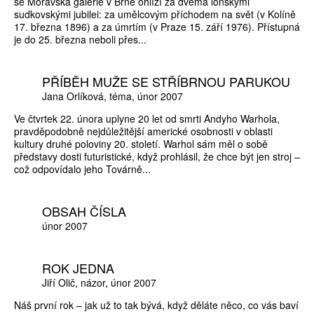
se Moravská galerie v Brně ohlíží za dvěma loňskými
sudkovskými jubilei: za umělcovým příchodem na svět (v Kolíně
17. března 1896) a za úmrtím (v Praze 15. září 1976). Přístupná
je do 25. března neboli přes...
PŘÍBĚH MUŽE SE STŘÍBRNOU PARUKOU
Jana Orlíková
téma
únor 2007
Ve čtvrtek 22. února uplyne 20 let od smrti Andyho Warhola,
pravděpodobně nejdůležitější americké osobnosti v oblasti
kultury druhé poloviny 20. století. Warhol sám měl o sobě
představy dosti futuristické, když prohlásil, že chce být jen stroj –
což odpovídalo jeho Továrně...
OBSAH ČÍSLA
únor 2007
ROK JEDNA
Jiří Olič
názor
únor 2007
Náš první rok – jak už to tak bývá, když děláte něco, co vás baví