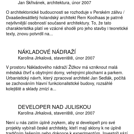
Jan Skřivánek
architektura
únor 2007
O architektonické budoucnosti se rozhoduje v Perském zálivu /
Dvaašedesátiletý holandský architekt Rem Koolhaas je patrně
nejvlivnější osobností současné architektury. To, že tato
charakteristika platí ve vzácné shodě pro jeho stavby i teoretické
texty, znovu potvrdil na...
NÁKLADOVÉ NÁDRAŽÍ
Karolina Jirkalová
staveniště
únor 2007
V prostoru Nákladového nádraží Žižkov má vzniknout malá
městská čtvrť s obytnými domy, veřejnými plochami a parkem.
Urbanistický návrh, který zpracoval architekt Jan Sedlák, počítá
se zachováním hlavní funkcionalistické budovy, rozsáhlé
kolejiště a sklady zmizí a...
DEVELOPER NAD JULISKOU
Karolina Jirkalová
staveniště
únor 2007
Není u nás zatím úplně zvykem, aby si developeři pro své
projekty vybírali české architekty, kteří mají sklony k ne úplně
tradičním řešením nebo dokonce k experimentům. Investoři sází