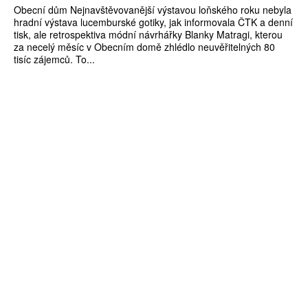
Obecní dům Nejnavštěvovanější výstavou loňského roku nebyla
hradní výstava lucemburské gotiky, jak informovala ČTK a denní
tisk, ale retrospektiva módní návrhářky Blanky Matragi, kterou
za necelý měsíc v Obecním domě zhlédlo neuvěřitelných 80
tisíc zájemců. To...
ZÍSKEJTE
ROČNÍ PŘEDPLATNÉ
ZA 1100 KČ