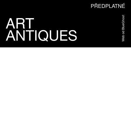
PŘEDPLATNÉ
Web od BlueGhost