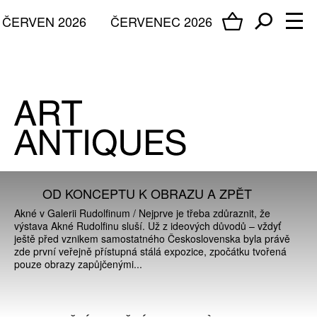
ČERVEN 2026
ČERVENEC 2026
OD KONCEPTU K OBRAZU A ZPĚT
Akné v Galerii Rudolfinum / Nejprve je třeba zdůraznit, že
výstava Akné Rudolfinu sluší. Už z ideových důvodů – vždyť
ještě před vznikem samostatného Československa byla právě
zde první veřejně přístupná stálá expozice, zpočátku tvořená
pouze obrazy zapůjčenými...