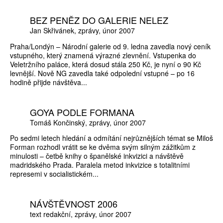
BEZ PENĚZ DO GALERIE NELEZ
Jan Skřivánek
zprávy
únor 2007
Praha/Londýn – Národní galerie od 9. ledna zavedla nový ceník
vstupného, který znamená výrazné zlevnění. Vstupenka do
Veletržního paláce, která dosud stála 250 Kč, je nyní o 90 Kč
levnější. Nově NG zavedla také odpolední vstupné – po 16
hodině přijde návštěva...
GOYA PODLE FORMANA
Tomáš Končinský
zprávy
únor 2007
Po sedmi letech hledání a odmítání nejrůznějších témat se Miloš
Forman rozhodl vrátit se ke dvěma svým silným zážitkům z
minulosti – četbě knihy o španělské inkvizici a návštěvě
madridského Prada. Paralela metod inkvizice s totalitními
represemi v socialistickém...
NÁVŠTĚVNOST 2006
text redakční
zprávy
únor 2007