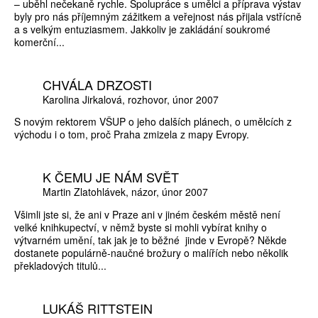
– uběhl nečekaně rychle. Spolupráce s umělci a příprava výstav
byly pro nás příjemným zážitkem a veřejnost nás přijala vstřícně
a s velkým entuziasmem. Jakkoliv je zakládání soukromé
komerční...
CHVÁLA DRZOSTI
Karolina Jirkalová
rozhovor
únor 2007
S novým rektorem VŠUP o jeho dalších plánech, o umělcích z
východu i o tom, proč Praha zmizela z mapy Evropy.
K ČEMU JE NÁM SVĚT
Martin Zlatohlávek
názor
únor 2007
Všimli jste si, že ani v Praze ani v jiném českém městě není
velké knihkupectví, v němž byste si mohli vybírat knihy o
výtvarném umění, tak jak je to běžné jinde v Evropě? Někde
dostanete populárně-naučné brožury o malířích nebo několik
překladových titulů...
LUKÁŠ RITTSTEIN