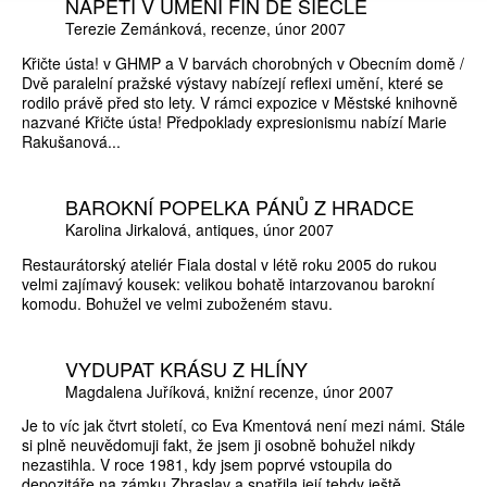
NAPĚTÍ V UMĚNÍ FIN DE SIÈCLE
Terezie Zemánková
recenze
únor 2007
Křičte ústa! v GHMP a V barvách chorobných v Obecním domě /
Dvě paralelní pražské výstavy nabízejí reflexi umění, které se
rodilo právě před sto lety. V rámci expozice v Městské knihovně
nazvané Křičte ústa! Předpoklady expresionismu nabízí Marie
Rakušanová...
BAROKNÍ POPELKA PÁNŮ Z HRADCE
Karolina Jirkalová
antiques
únor 2007
Restaurátorský ateliér Fiala dostal v létě roku 2005 do rukou
velmi zajímavý kousek: velikou bohatě intarzovanou barokní
komodu. Bohužel ve velmi zuboženém stavu.
VYDUPAT KRÁSU Z HLÍNY
Magdalena Juříková
knižní recenze
únor 2007
Je to víc jak čtvrt století, co Eva Kmentová není mezi námi. Stále
si plně neuvědomuji fakt, že jsem ji osobně bohužel nikdy
nezastihla. V roce 1981, kdy jsem poprvé vstoupila do
depozitáře na zámku Zbraslav a spatřila její tehdy ještě