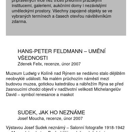
institucemi, galeriemi, aukčními domy i nezávislými
uměleckými prostory. Všechny zapojené objekty se ve
vybraných termínech a časech otevřou návštěvníkům
zdarma.
HANS-PETER FELDMANN – UMĚNÍ
VŠEDNOSTI
Zdenek Felix
recenze
únor 2007
Muzeum Ludwig v Kolíně nad Rýnem se nedávno stalo dějištěm
neobvyklé události. Na malém průchozím náměstí mezi
budovou muzea, gotickou katedrálou a nábřežím Rýna se před
žasnoucími chodci objevil v nadživotní velikosti Michelangelův
David – symbol renesance a maskot
SUDEK, JAK HO NEZNÁME
Josef Moucha
recenze
únor 2007
Výstavou Josef Sudek neznámý – Salonní fotografie 1918-1942