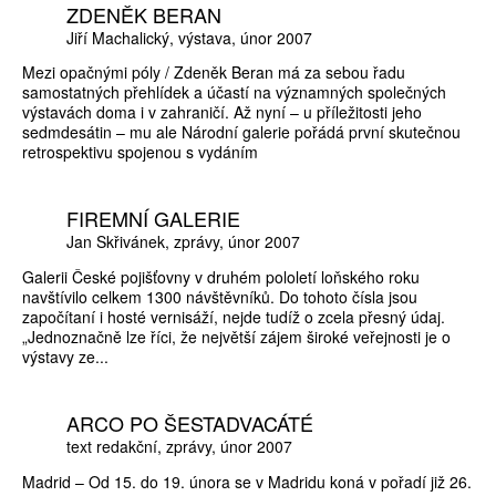
ZDENĚK BERAN
Jiří Machalický
výstava
únor 2007
Mezi opačnými póly / Zdeněk Beran má za sebou řadu
samostatných přehlídek a účastí na významných společných
výstavách doma i v zahraničí. Až nyní – u příležitosti jeho
sedmdesátin – mu ale Národní galerie pořádá první skutečnou
retrospektivu spojenou s vydáním
FIREMNÍ GALERIE
Jan Skřivánek
zprávy
únor 2007
Galerii České pojišťovny v druhém pololetí loňského roku
navštívilo celkem 1300 návštěvníků. Do tohoto čísla jsou
započítaní i hosté vernisáží, nejde tudíž o zcela přesný údaj.
„Jednoznačně lze říci, že největší zájem široké veřejnosti je o
výstavy ze...
ARCO PO ŠESTADVACÁTÉ
text redakční
zprávy
únor 2007
Madrid – Od 15. do 19. února se v Madridu koná v pořadí již 26.