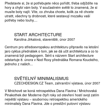
Představte si, že si potřebujete něco pořídit, třeba odjíždíte na
hory a chybí vám boty. V součastném světě to znamená, že si
musíte boty najít. Víte, co zhruba chcete, kolik za ně chcete
utratit, všechny ty drobnosti, které sestavují mozaiku vaší
potřeby nebo touhy....
START ARCHITECTURE
Karolina Jirkalová
staveniště
únor 2007
Centrum pro středoevropskou architekturu připravilo na letošní
jaro cyklus přednášek o tom, jak se dá učit architektura a co to
znamená být pedagogem. Sérii s názvem Start architecture
odstartuje 8. února v Nod Roxy přednáška Romana Kouckého,
jednoho z našich...
SVĚTELNÝ MINIMALISMUS
CZECHDESIGN.CZ Team
zahraniční výstava
únor 2007
V Mnichově se koná retrospektiva Dana Flavina / Mnichovská
Pinakothek der Moderne čtyři roky od otevření hostí svoji zatím
největší výstavu – soubornou retrospektivu amerického
minimalisty Dana Flavina. Jde o prestižní putovní výstavu