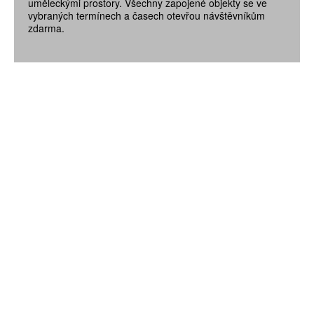
uměleckými prostory. Všechny zapojené objekty se ve
vybraných termínech a časech otevřou návštěvníkům
zdarma.
ZÍSKEJTE
ROČNÍ PŘEDPLATNÉ
ZA 1100 KČ