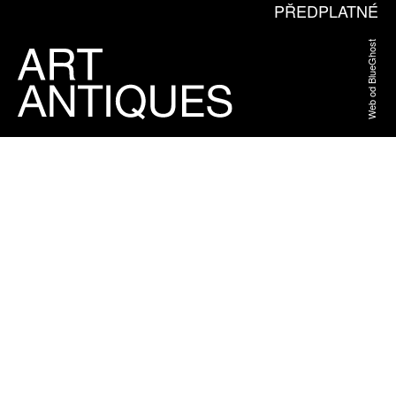
PŘEDPLATNÉ
Web od BlueGhost