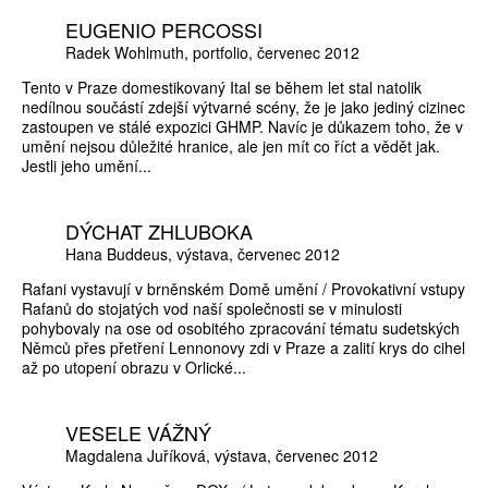
EUGENIO PERCOSSI
Radek Wohlmuth
portfolio
červenec 2012
Tento v Praze domestikovaný Ital se během let stal natolik
nedílnou součástí zdejší výtvarné scény, že je jako jediný cizinec
zastoupen ve stálé expozici GHMP. Navíc je důkazem toho, že v
umění nejsou důležité hranice, ale jen mít co říct a vědět jak.
Jestli jeho umění...
DÝCHAT ZHLUBOKA
Hana Buddeus
výstava
červenec 2012
Rafani vystavují v brněnském Domě umění / Provokativní vstupy
Rafanů do stojatých vod naší společnosti se v minulosti
pohybovaly na ose od osobitého zpracování tématu sudetských
Němců přes přetření Lennonovy zdi v Praze a zalití krys do cihel
až po utopení obrazu v Orlické...
VESELE VÁŽNÝ
Magdalena Juříková
výstava
červenec 2012