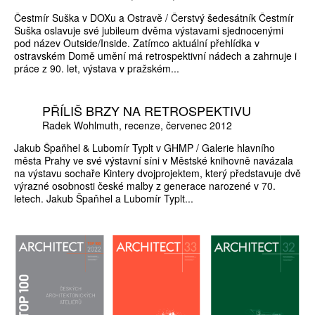
Čestmír Suška v DOXu a Ostravě / Čerstvý šedesátník Čestmír
Suška oslavuje své jubileum dvěma výstavami sjednocenými
pod název Outside/Inside. Zatímco aktuální přehlídka v
ostravském Domě umění má retrospektivní nádech a zahrnuje i
práce z 90. let, výstava v pražském...
PŘÍLIŠ BRZY NA RETROSPEKTIVU
Radek Wohlmuth
recenze
červenec 2012
Jakub Špaňhel & Lubomír Typlt v GHMP / Galerie hlavního
města Prahy ve své výstavní síni v Městské knihovně navázala
na výstavu sochaře Kintery dvojprojektem, který představuje dvě
výrazné osobnosti české malby z generace narozené v 70.
letech. Jakub Špaňhel a Lubomír Typlt...