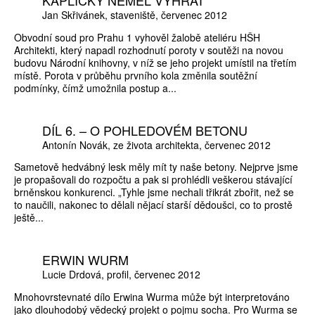
KAPLICKÝ NEMĚL VYHRÁT
Jan Skřivánek
staveniště
červenec 2012
Obvodní soud pro Prahu 1 vyhověl žalobě ateliéru HŠH
Architekti, který napadl rozhodnutí poroty v soutěži na novou
budovu Národní knihovny, v níž se jeho projekt umístil na třetím
místě. Porota v průběhu prvního kola změnila soutěžní
podmínky, čímž umožnila postup a...
DÍL 6. – O POHLEDOVÉM BETONU
Antonín Novák
ze života architekta
červenec 2012
Sametově hedvábný lesk měly mít ty naše betony. Nejprve jsme
je propašovali do rozpočtu a pak si prohlédli veškerou stávající
brněnskou konkurenci. „Tyhle jsme nechali třikrát zbořit, než se
to naučili, nakonec to dělali nějací starší dědoušci, co to prostě
ještě...
ERWIN WURM
Lucie Drdová
profil
červenec 2012
Mnohovrstevnaté dílo Erwina Wurma může být interpretováno
jako dlouhodobý vědecký projekt o pojmu socha. Pro Wurma se