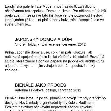
Londýnská galerie Tate Modern hostí až do 9. září dlouho
očekávanou retrospektivu Damiena Hirsta. Pro někoho může být
překvapením, že právě tato instituce věnuje pozornost Hirstovi,
jehož jméno již řadu let plní stránky bulvárních časopisů, ale ve
světě umění je...
JAPONSKÝ DOMOV A DŮM
Ondřej Hojda
knižní recenze
červenec 2012
Kniha Japonské domy a vše, co k nim patří ukazuje, jak
nečekaná spojení nabízelo lidské vědění v 19. století. Rozsáhlá
studie, která změnila pohled Západu na japonskou architekturu
a je dodnes významným zdrojem poznání, pochází z ruky
zoologa.
BIENÁLE JAKO PROCES
Kateřina Přidalová
design
červenec 2012
Bienále Brno letos už po 25. přináší nejnovější trendy grafického
designu. Nový, mladý organizační tým v čele s Radimem
Peškem navzdory očekávání neprovedl žádnou revoluci. I