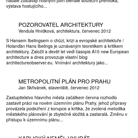
nadále zůstávají nosnými pilíři bienále soutěžní přehlídka,
výstava hostujícího...
POZOROVATEL ARCHITEKTURY
Vendula Hnídková
architektura
červenec 2012
S Hansem Ibelingsem o chůzi, krizi a evropské architektuře /
Holanďan Hans Ibelings je uznávaným teoretikem a kritikem
architektury. Založil a devět let vedl časopis A10 new European
architecture a dnes provozuje vlastní blog
architectureobserver.eu. Vnímání architektury jako...
METROPOLITNÍ PLÁN PRO PRAHU
Jan Skřivánek
staveniště
červenec 2012
Zastupitelstvo hlavního města začátkem června rozhodlo
zastavit práci na novém územním plánu Prahy, jehož přípravy
provázela podezření z korupce a kritika, že zvolená metodika
městského plánování je zbytečně složitá a zastaralá. Změnu v
přístupu k územnímu plánu...