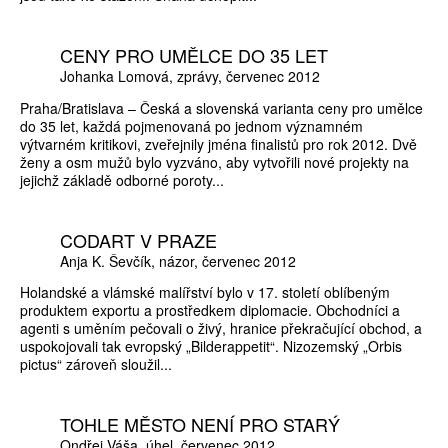
CENY PRO UMĚLCE DO 35 LET
Johanka Lomová
zprávy
červenec 2012
Praha/Bratislava – Česká a slovenská varianta ceny pro umělce
do 35 let, každá pojmenovaná po jednom významném
výtvarném kritikovi, zveřejnily jména finalistů pro rok 2012. Dvě
ženy a osm mužů bylo vyzváno, aby vytvořili nové projekty na
jejichž základě odborné poroty...
CODART V PRAZE
Anja K. Ševčík
názor
červenec 2012
Holandské a vlámské malířství bylo v 17. století oblíbeným
produktem exportu a prostředkem diplomacie. Obchodníci a
agenti s uměním pečovali o živý, hranice překračující obchod, a
uspokojovali tak evropský „Bilderappetit“. Nizozemský „Orbis
pictus“ zároveň sloužil...
TOHLE MĚSTO NENÍ PRO STARÝ
Ondřej Váša
úhel
červenec 2012