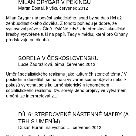
MILAN GRYGAR V PEKINGU
Martin Dostál
k věci
červenec 2012
Milan Grygar má pověst asketického, snad by se dalo říci až
zenbuddhistického člověka. Z tohoto pohledu je dobré, že
vystavoval právě v Číně. Zvláště když zde představil akustické
kresby, vytvořené tuší na papír. Tedy v médiu, které pro Číňany
představuje po dlouhá...
SORELA V ČESKOSLOVENSKU
Lucie Zadražilová
téma
červenec 2012
Umění socialistického realismu jako kulturněhistorické téma / V
posledním desetiletí se na naší výtvarné scéně objevilo několik
pokusů vyrovnat se s kulturněhistorickým fenoménem
socialistického realismu, tzv. sorely. Jeho projevy ve výtvarném
umění lze interpretovat z...
DÍL 6: STREDOVEKÉ NÁSTENNÉ MAĽBY (A
TRH S UMENÍM)
Dušan Buran
na východ ...
červenec 2012