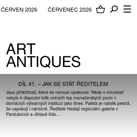
ČERVEN 2026
ČERVENEC 2026
DÍL 41. – JAK SE STÁT ŘEDITELEM
Jsou příležitosti, které se nemusí opakovat. Nikdy v minulosti
nebylo k dispozici tolik volných top manažerských pozic v
domácích výtvarných institucí jako dnes. Paleta je natolik pestrá,
že uspokojí i náročné. Ředitele hledají regionální galerie v
Pardubicích a Jihlavě Kdo...