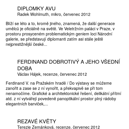
DIPLOMKY AVU
Radek Wohlmuth
mikro
červenec 2012
Blíží se léto a to, kromě jiného, znamená, že další generace
umělců je oficiálně na světě. Ve Veletržním paláci v Praze, v
prostoru prosyceném problematickým geniem loci Národní
galerie, se představují diplomanti zatím asi stále ještě
nejprestižnější české...
FERDINAND DOBROTIVÝ A JEHO VŠEDNÍ
DOBA
Václav Hájek
recenze
červenec 2012
Ferdinand V. na Pražském hradě / Do výstavy se můžeme
zanořit a zase se z ní vynořit, a překvapivě se při tom
nenamočíme. Grafické a architektonické řešení, delikátní přítmí
atd. z ní vytvářejí povedeně panoptikální prostor plný rádoby
elegantních barviček,...
REZAVÉ KVĚTY
Terezie Zemánková
recenze
červenec 2012