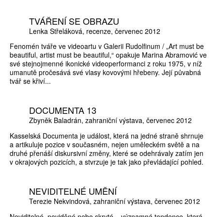
TVÁŘENÍ SE OBRAZU
Lenka Střeláková
recenze
červenec 2012
Fenomén tváře ve videoartu v Galerii Rudolfinum / „Art must be
beautiful, artist must be beautiful,“ opakuje Marina Abramović ve
své stejnojmenné ikonické videoperformanci z roku 1975, v níž
umanutě pročesává své vlasy kovovými hřebeny. Její půvabná
tvář se křiví...
DOCUMENTA 13
Zbyněk Baladrán
zahraniční výstava
červenec 2012
Kasselská Documenta je událost, která na jedné straně shrnuje
a artikuluje pozice v současném, nejen uměleckém světě a na
druhé přenáší diskursivní změny, které se odehrávaly zatím jen
v okrajových pozicích, a stvrzuje je tak jako převládající pohled.
NEVIDITELNÉ UMĚNÍ
Terezie Nekvindová
zahraniční výstava
červenec 2012
Neviditelné, neviděné nebo skryté – významná tendence, která