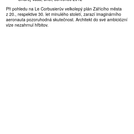
Při pohledu na Le Corbusierův velkolepý plán Zářícího města
z 20., respektive 30. let minulého století, zarazí imaginárního
aeronauta pozoruhodná skutečnost. Architekt do své ambiciózní
vize nezahrnul hřbitov.
ZÍSKEJTE
ROČNÍ PŘEDPLATNÉ
ZA 1100 KČ