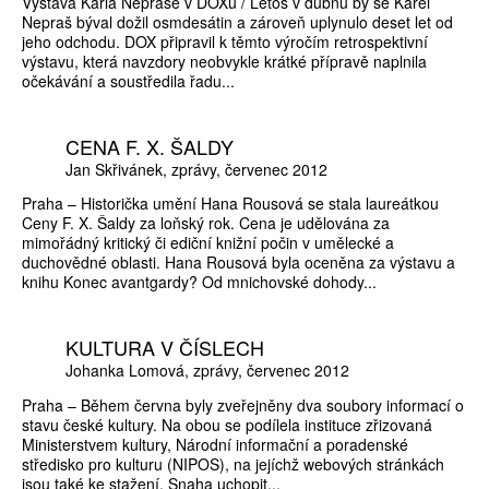
Výstava Karla Nepraše v DOXu / Letos v dubnu by se Karel
Nepraš býval dožil osmdesátin a zároveň uplynulo deset let od
jeho odchodu. DOX připravil k těmto výročím retrospektivní
výstavu, která navzdory neobvykle krátké přípravě naplnila
očekávání a soustředila řadu...
CENA F. X. ŠALDY
Jan Skřivánek
zprávy
červenec 2012
Praha – Historička umění Hana Rousová se stala laureátkou
Ceny F. X. Šaldy za loňský rok. Cena je udělována za
mimořádný kritický či ediční knižní počin v umělecké a
duchovědné oblasti. Hana Rousová byla oceněna za výstavu a
knihu Konec avantgardy? Od mnichovské dohody...
KULTURA V ČÍSLECH
Johanka Lomová
zprávy
červenec 2012
Praha – Během června byly zveřejněny dva soubory informací o
stavu české kultury. Na obou se podílela instituce zřizovaná
Ministerstvem kultury, Národní informační a poradenské
středisko pro kulturu (NIPOS), na jejíchž webových stránkách
jsou také ke stažení. Snaha uchopit...