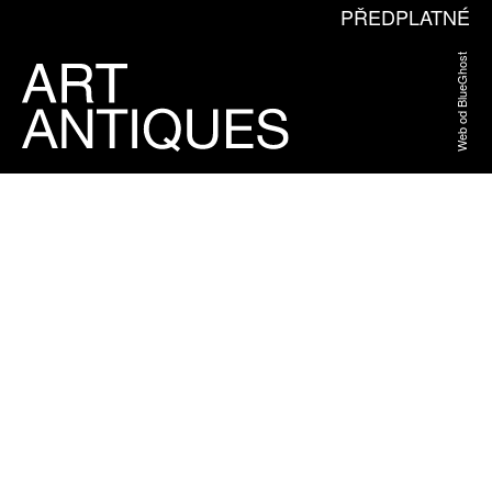
PŘEDPLATNÉ
Web od BlueGhost