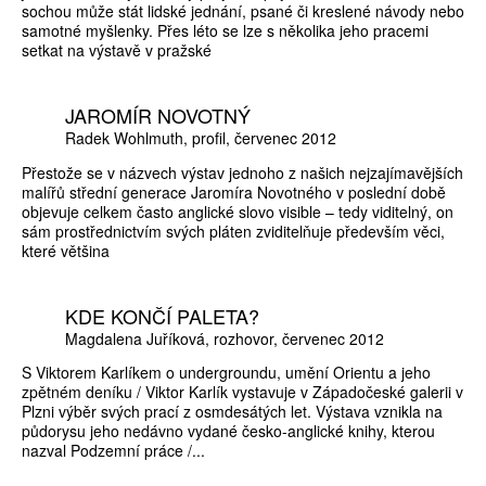
sochou může stát lidské jednání, psané či kreslené návody nebo
samotné myšlenky. Přes léto se lze s několika jeho pracemi
setkat na výstavě v pražské
JAROMÍR NOVOTNÝ
Radek Wohlmuth
profil
červenec 2012
Přestože se v názvech výstav jednoho z našich nejzajímavějších
malířů střední generace Jaromíra Novotného v poslední době
objevuje celkem často anglické slovo visible – tedy viditelný, on
sám prostřednictvím svých pláten zviditelňuje především věci,
které většina
KDE KONČÍ PALETA?
Magdalena Juříková
rozhovor
červenec 2012
S Viktorem Karlíkem o undergroundu, umění Orientu a jeho
zpětném deníku / Viktor Karlík vystavuje v Západočeské galerii v
Plzni výběr svých prací z osmdesátých let. Výstava vznikla na
půdorysu jeho nedávno vydané česko-anglické knihy, kterou
nazval Podzemní práce /...