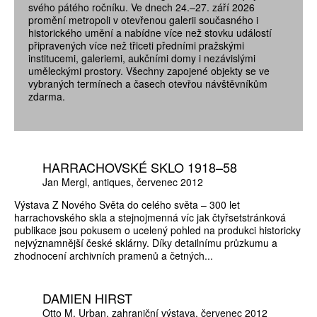
svého pátého ročníku. Ve dnech 24.–27. září 2026
promění metropoli v otevřenou galerii současného i
historického umění a nabídne více než stovku událostí
připravených více než třiceti předními pražskými
institucemi, galeriemi, aukčními domy i nezávislými
uměleckými prostory. Všechny zapojené objekty se ve
vybraných termínech a časech otevřou návštěvníkům
zdarma.
HARRACHOVSKÉ SKLO 1918–58
Jan Mergl
antiques
červenec 2012
Výstava Z Nového Světa do celého světa – 300 let
harrachovského skla a stejnojmenná víc jak čtyřsetstránková
publikace jsou pokusem o ucelený pohled na produkci historicky
nejvýznamnější české sklárny. Díky detailnímu průzkumu a
zhodnocení archivních pramenů a četných...
DAMIEN HIRST
Otto M. Urban
zahraniční výstava
červenec 2012