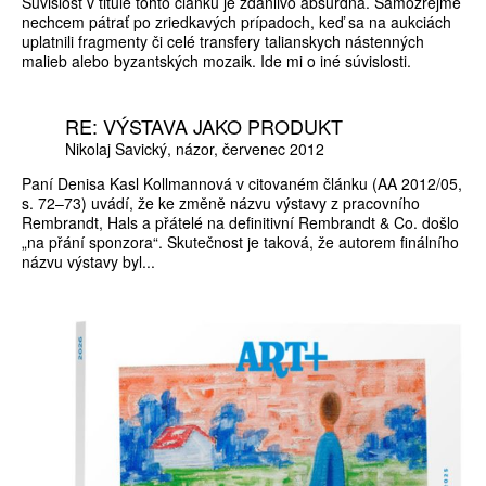
Súvislosť v titule tohto článku je zdanlivo absurdná. Samozrejme
nechcem pátrať po zriedkavých prípadoch, keď sa na aukciách
uplatnili fragmenty či celé transfery talianskych nástenných
malieb alebo byzantských mozaik. Ide mi o iné súvislosti.
RE: VÝSTAVA JAKO PRODUKT
Nikolaj Savický
názor
červenec 2012
Paní Denisa Kasl Kollmannová v citovaném článku (AA 2012/05,
s. 72–73) uvádí, že ke změně názvu výstavy z pracovního
Rembrandt, Hals a přátelé na definitivní Rembrandt & Co. došlo
„na přání sponzora“. Skutečnost je taková, že autorem finálního
názvu výstavy byl...