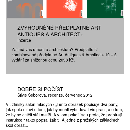
ZVÝHODNĚNÉ PŘEDPLATNÉ ART
ANTIQUES A ARCHITECT+
Inzerce
Zajímá vás umění a architektura? Předplaťte si
kombinované předplatné Art Antiques & Architect+ 10 + 6
vydání za sníženou cenu 2098 Kč.
DOBŘE SI POČÍST
Silvie Šeborová
recenze
červenec 2012
VI. zlínský salon mladých / „Tento obrázek popisuje dva pány,
jak spolu mluví o tom, jak by mohli vybudovat víc prací, a o tom,
že by se chtěli stát malíři. A v tom pokoji jsou proto, že probírají
instrukce,“ takto popsal žák 5. A jedné z pražských základních
škol obraz...