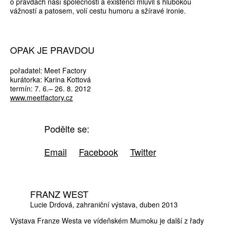
o pravdách naší společnosti a existenci mluvil s hlubokou
vážností a patosem, volí cestu humoru a sžíravé ironie.
OPAK JE PRAVDOU
pořadatel: Meet Factory
kurátorka: Karina Kottová
termín: 7. 6.– 26. 8. 2012
www.meetfactory.cz
Podělte se:
Email
Facebook
Twitter
FRANZ WEST
Lucie Drdová
zahraniční výstava
duben 2013
Výstava Franze Westa ve vídeňském Mumoku je další z řady