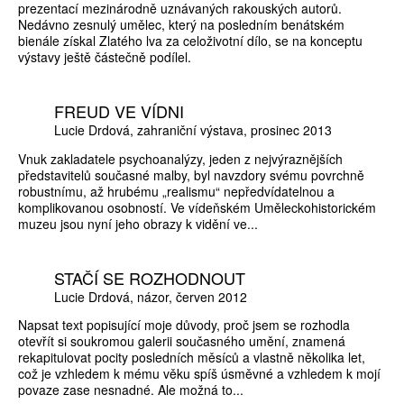
prezentací mezinárodně uznávaných rakouských autorů.
Nedávno zesnulý umělec, který na posledním benátském
bienále získal Zlatého lva za celoživotní dílo, se na konceptu
výstavy ještě částečně podílel.
FREUD VE VÍDNI
Lucie Drdová
zahraniční výstava
prosinec 2013
Vnuk zakladatele psychoanalýzy, jeden z nejvýraznějších
představitelů současné malby, byl navzdory svému povrchně
robustnímu, až hrubému „realismu“ nepředvídatelnou a
komplikovanou osobností. Ve vídeňském Uměleckohistorickém
muzeu jsou nyní jeho obrazy k vidění ve...
STAČÍ SE ROZHODNOUT
Lucie Drdová
názor
červen 2012
Napsat text popisující moje důvody, proč jsem se rozhodla
otevřít si soukromou galerii současného umění, znamená
rekapitulovat pocity posledních měsíců a vlastně několika let,
což je vzhledem k mému věku spíš úsměvné a vzhledem k mojí
povaze zase nesnadné. Ale možná to...