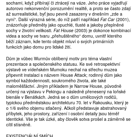
sochami, když přibírají či ztrácejí na váze. Jeho práce vyjadřují
autorovo nekonvenční porozumění realitě, a proto se často zdají
až surrealistické, byť jsou pevně zasazeny v dnešním „zde a
nyní“. Další výrazná série, do níž patří například
Fat Car
(2001),
znázorňuje předměty jako opuchlé, tlusté a jakoby přeplněné
sochy v životní velikosti.
Fat House
(2003) je dokonce kombinací
videa a sochy ve tvaru „přehuštěného“ domu, uvnitř kterého
běží záznam, kde tento objekt mluví o svých primárních
funkcích jako domu pro lidské žití.
Dům je vůbec Wurmův oblíbený motiv pro téma vlastní
prezentace a společenského statusu. Ke své retrospektivní
výstavě ve vídeňském Mumoku nechal na střechu muzea
připevnit instalaci s názvem House Attack; rodinný dům jako
symbol každodennosti, soukromého života, ale také
maloměšťáctví. Jiným příkladem je Narrow House, původně
určený na výstavu v Pekingu a následně přenesený na loňské
bienále v Benátkách. Jedná se o dům umělcových rodičů,
typickou předměstskou architekturu 70. let v Rakousku, který je
o 1/6 svého objemu stlačený. Ačkoli představuje abstrahovaný
příbytek, jeho prostory, zařízení i osobní detaily jsou téměř
identické. Vše je tak úzké, aby člověk sotva prošel a záměrně se
cítil stísněně.
EXISTENCIÁLNÍ SMÍCH