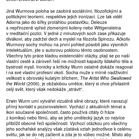
Jiná Wurmova poloha se zaobírá sociálními, filozofickými a
politickými teoriemi, respektive jejich ironizací. Lze tak vidět
Adorna jako do šířky protáhlou postavičku, Deleuze
s nepřirozeně vpřed zlomenými koleny nebo Wittgensteina
v meditační pozici. V jedné z minutových soch zase přikazuje
divákovi, aby zadržel dech a myslel na filozofa Spinozu. Ačkoliv
Wurmovy sochy mohou na první pohled působit jako výsměch
intelektuálům, jde o autorovu poklonu těmto osobnostem.
Všechny tyto práce kladou existenciální otázky, ptají se po naší
vlastní cestě a zároveň řeší ne-možnosti kapacity lidského těla a
bystrosti mysli. Ironicky a kriticky Wurm ostatně dokáže reagovat
i na své vlastní profesní okolí. Socha muže v mírně nadživotní
velikosti s obrovský kulatým břichem,
The Artist Who Swallowed
the World
(2006), je obžalobou umělce, který si chce přivlastnit
celý svět, který však nedokáže „strávit“.
Erwin Wurm umí vytvářet vizuálně silné obrazy, které navazují
přímý kontakt s pozorovatelem. Vychází z aktuálních témat a
ikon současné společnosti, často používá citáty či fráze
z komiksů nebo filmů, aby se jeho umělecký jazyk co nejvíce
přiblížil obecné řeči společnosti. Výchozí otázkou pro všechny
jeho sochařské analýzy však zůstává vztah jednotlivce k celému
světu; jak se do něj začlenit a zda je to vůbec možné. Místo aby