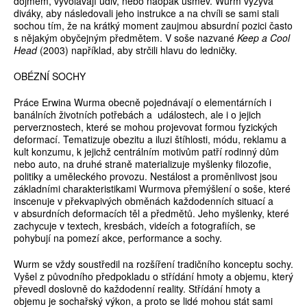
dojmem, vyvolávají údiv, nebo naopak úsměv. Wurm vyzývá
diváky, aby následovali jeho instrukce a na chvíli se sami stali
sochou tím, že na krátký moment zaujmou absurdní pozici často
s nějakým obyčejným předmětem. V soše nazvané
Keep a Cool
Head
(2003) například, aby strčili hlavu do ledničky.
OBÉZNÍ SOCHY
Práce Erwina Wurma obecně pojednávají o elementárních i
banálních životních potřebách a událostech, ale i o jejich
perverznostech, které se mohou projevovat formou fyzických
deformací. Tematizuje obezitu a iluzi štíhlosti, módu, reklamu a
kult konzumu, k jejichž centrálním motivům patří rodinný dům
nebo auto, na druhé straně materializuje myšlenky filozofie,
politiky a uměleckého provozu. Nestálost a proměnlivost jsou
základními charakteristikami Wurmova přemýšlení o soše, které
inscenuje v překvapivých obměnách každodenních situací a
v absurdních deformacích těl a předmětů. Jeho myšlenky, které
zachycuje v textech, kresbách, videích a fotografiích, se
pohybují na pomezí akce, performance a sochy.
Wurm se vždy soustředil na rozšíření tradičního konceptu sochy.
Vyšel z původního předpokladu o střídání hmoty a objemu, který
převedl doslovně do každodenní reality. Střídání hmoty a
objemu je sochařský výkon, a proto se lidé mohou stát sami