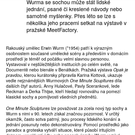
Wurma se sochou může stát lidské
jednání, psané či kreslené návody nebo
samotné myšlenky. Přes léto se lze s
několika jeho pracemi setkat na výstavě v
pražské MeetFactory.
Rakouský umělec Erwin Wurm (*1954) patří k výrazným
osobnostem současné umělecké scény a především v domácím
prostředí je téměř od počátku velmi slavnou personou.
Vystavoval v nejdůležitějších institucích po celém světě, na
Documentě nebo bienále v Benátkách. Pražská výstava
Opak je
pravdou
, kterou kurátorsky připravila Karina Kottová, ukazuje
vedle nejznámějších Wurmových
One Minute Scupltures
díla
dalších čtyř autorů, Anny Hulačové, Pavly Scerankové, Iede
Reckman a Derka Thijse, kteří hledají rovnováhu na pomezí
klasické sochy a pomíjivosti všedních předmětů.
One Minute Sculptures
lze považovat za zcela nový typ sochy a
Wurm s nimi v 90. letech získal značnou pozornost. V určitý
okamžik, často sotva patrný, jsou procesy lidského konání a
jednání posunuty nebo dekonstruovány. Pomocí prostředků jako
paradox a groteska vytváří situace, které působí iritujícím