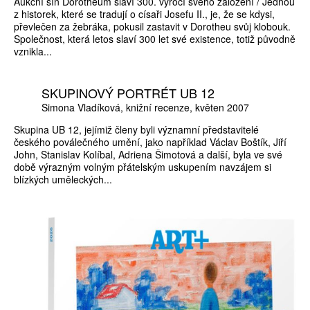
Aukční síň Dorotheum slaví 300. výročí svého založení / Jednou
z historek, které se tradují o císaři Josefu II., je, že se kdysi,
převlečen za žebráka, pokusil zastavit v Dorotheu svůj klobouk.
Společnost, která letos slaví 300 let své existence, totiž původně
vznikla...
SKUPINOVÝ PORTRÉT UB 12
Simona Vladíková
knižní recenze
květen 2007
Skupina UB 12, jejímiž členy byli významní představitelé
českého poválečného umění, jako například Václav Boštík, Jiří
John, Stanislav Kolíbal, Adriena Šimotová a další, byla ve své
době výrazným volným přátelským uskupením navzájem si
blízkých uměleckých...