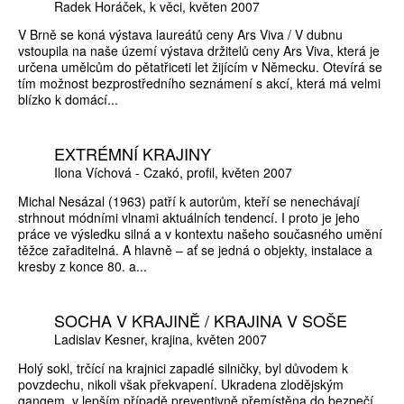
Radek Horáček
k věci
květen 2007
V Brně se koná výstava laureátů ceny Ars Viva / V dubnu
vstoupila na naše území výstava držitelů ceny Ars Viva, která je
určena umělcům do pětatřiceti let žijícím v Německu. Otevírá se
tím možnost bezprostředního seznámení s akcí, která má velmi
blízko k domácí...
EXTRÉMNÍ KRAJINY
Ilona Víchová - Czakó
profil
květen 2007
Michal Nesázal (1963) patří k autorům, kteří se nenechávají
strhnout módními vlnami aktuálních tendencí. I proto je jeho
práce ve výsledku silná a v kontextu našeho současného umění
těžce zařaditelná. A hlavně – ať se jedná o objekty, instalace a
kresby z konce 80. a...
SOCHA V KRAJINĚ / KRAJINA V SOŠE
Ladislav Kesner
krajina
květen 2007
Holý sokl, trčící na krajnici zapadlé silničky, byl důvodem k
povzdechu, nikoli však překvapení. Ukradena zlodějským
gangem, v lepším případě preventivně přemístěna do bezpečí