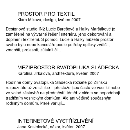
PROSTOR PRO TEXTIL
Klára Mixová
design
květen 2007
Designové studio IN2 Lucie Barešové a Halky Maršákové je
zaměřené na výtvarné řešení interiéru, jeho dekorování a
doplnění textiliemi. S pomocí Lucie a Halky můžete prostor
svého bytu nebo kanceláře podle potřeby opticky zvětšit,
zmenšit, projasnit, zútulnit či...
MEZIPROSTOR SVATOPLUKA SLÁDEČKA
Karolina Jirkalová
architektura
květen 2007
Rodinné domy Svatopluka Sládečka rozseté po Zlínsku
rozpoznáte už ze silnice – přestože jsou často ve vesnici nebo
ve volné zástavbě na předměstí, téměř v ničem se nepodobají
tradičním vesnickým domkům. Ale ani většině současným
rodinným domům, které variují...
INTERNETOVÉ VYSTŘÍZLIVĚNÍ
Jana Kostelecká
názor
květen 2007