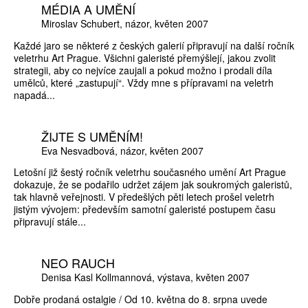
MÉDIA A UMĚNÍ
Miroslav Schubert
názor
květen 2007
Každé jaro se některé z českých galerií připravují na další ročník
veletrhu Art Prague. Všichni galeristé přemýšlejí, jakou zvolit
strategii, aby co nejvíce zaujali a pokud možno i prodali díla
umělců, které „zastupují“. Vždy mne s přípravami na veletrh
napadá...
ŽIJTE S UMĚNÍM!
Eva Nesvadbová
názor
květen 2007
Letošní již šestý ročník veletrhu současného umění Art Prague
dokazuje, že se podařilo udržet zájem jak soukromých galeristů,
tak hlavně veřejnosti. V předešlých pěti letech prošel veletrh
jistým vývojem: především samotní galeristé postupem času
připravují stále...
NEO RAUCH
Denisa Kasl Kollmannová
výstava
květen 2007
Dobře prodaná ostalgie / Od 10. května do 8. srpna uvede