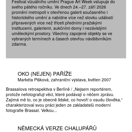
Festival vizuálního umění Prague Art Week vstupuje do
svého pátého ročníku. Ve dnech 24.–27. září 2026
promění metropoli v otevřenou galerii současného i
historického umění a nabídne více než stovku událostí
připravených více než třiceti předními pražskými
institucemi, galeriemi, aukčními domy i nezávislými
uměleckými prostory. Všechny zapojené objekty se ve
vybraných termínech a časech otevřou návštěvníkům
zdarma.
OKO (NEJEN) PAŘÍŽE
Markéta Pišková
zahraniční výstava
květen 2007
Brassaïova retrospektiva v Berlíně / „Nejsem reportérem,
protože nefotografuji věci, které podávají o něčem zprávu.
Zajímá mě to, co je obecně lidské, co hovoří o osudu člověka,“
charakterizoval svou práci jeden ze zakladatelů moderní
fotografie Brassaï. Velkou...
NĚMECKÁ VERZE CHALUPÁŘŮ