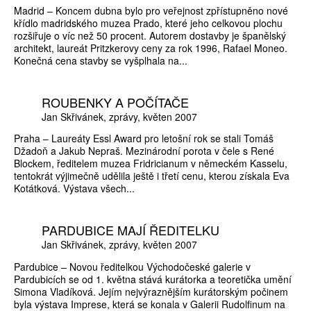
Madrid – Koncem dubna bylo pro veřejnost zpřístupněno nové
křídlo madridského muzea Prado, které jeho celkovou plochu
rozšiřuje o víc než 50 procent. Autorem dostavby je španělský
architekt, laureát Pritzkerovy ceny za rok 1996, Rafael Moneo.
Konečná cena stavby se vyšplhala na...
ROUBENKY A POČÍTAČE
Jan Skřivánek
zprávy
květen 2007
Praha – Laureáty Essl Award pro letošní rok se stali Tomáš
Džadoň a Jakub Nepraš. Mezinárodní porota v čele s René
Blockem, ředitelem muzea Fridricianum v německém Kasselu,
tentokrát výjimečně udělila ještě i třetí cenu, kterou získala Eva
Kotátková. Výstava všech...
PARDUBICE MAJÍ ŘEDITELKU
Jan Skřivánek
zprávy
květen 2007
Pardubice – Novou ředitelkou Východočeské galerie v
Pardubicích se od 1. května stává kurátorka a teoretička umění
Simona Vladíková. Jejím nejvýraznějším kurátorským počinem
byla výstava Imprese, která se konala v Galerii Rudolfinum na