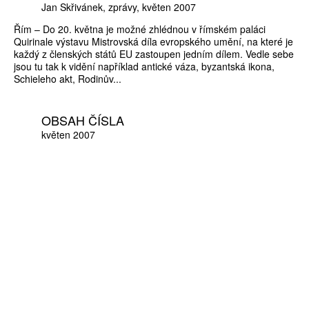
Jan Skřivánek
zprávy
květen 2007
Řím – Do 20. května je možné zhlédnou v římském paláci
Quirinale výstavu Mistrovská díla evropského umění, na které je
každý z členských států EU zastoupen jedním dílem. Vedle sebe
jsou tu tak k vidění například antické váza, byzantská ikona,
Schieleho akt, Rodinův...
OBSAH ČÍSLA
květen 2007
ZÍSKEJTE
ROČNÍ PŘEDPLATNÉ
ZA 1100 KČ