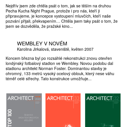
Nejdřív jsem zde chtěla psát o tom, jak se těším na druhou
Pecha Kucha Night Prague, protože i pro nás, kteří ji
připravujeme, je koncepce vystoupení mluvčích, kteří naše
pozvání přijali, překvapením… Chtěla jsem taky psát o tom, že
jsem se dozvěděla, že pražské kino...
WEMBLEY V NOVÉM
Karolina Jirkalová
staveniště
květen 2007
Koncem března byl po rozsáhlé rekonstrukci znovu otevřen
londýnský fotbalový stadion ve Wembley. Novou podobu dal
stadionu architekt Norman Foster. Dominantou stavby je
ohromný, 133 metrů vysoký ocelový oblouk, který nese váhu
téměř celé střechy. Tato konstrukce umožňuje...