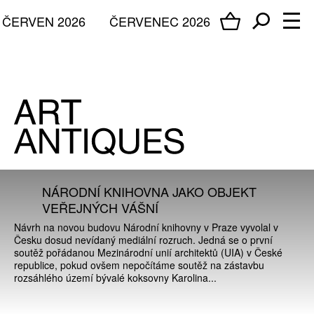
ČERVEN 2026
ČERVENEC 2026
NÁRODNÍ KNIHOVNA JAKO OBJEKT
VEŘEJNÝCH VÁŠNÍ
Návrh na novou budovu Národní knihovny v Praze vyvolal v
Česku dosud nevídaný mediální rozruch. Jedná se o první
soutěž pořádanou Mezinárodní unií architektů (UIA) v České
republice, pokud ovšem nepočítáme soutěž na zástavbu
rozsáhlého území bývalé koksovny Karolina...