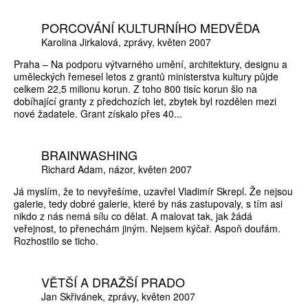
PORCOVÁNÍ KULTURNÍHO MEDVĚDA
Karolina Jirkalová
zprávy
květen 2007
Praha – Na podporu výtvarného umění, architektury, designu a
uměleckých řemesel letos z grantů ministerstva kultury půjde
celkem 22,5 milionu korun. Z toho 800 tisíc korun šlo na
dobíhající granty z předchozích let, zbytek byl rozdělen mezi
nové žadatele. Grant získalo přes 40...
BRAINWASHING
Richard Adam
názor
květen 2007
Já myslím, že to nevyřešíme, uzavřel Vladimír Skrepl. Že nejsou
galerie, tedy dobré galerie, které by nás zastupovaly, s tím asi
nikdo z nás nemá sílu co dělat. A malovat tak, jak žádá
veřejnost, to přenechám jiným. Nejsem kýčař. Aspoň doufám.
Rozhostilo se ticho.
VĚTŠÍ A DRAŽŠÍ PRADO
Jan Skřivánek
zprávy
květen 2007