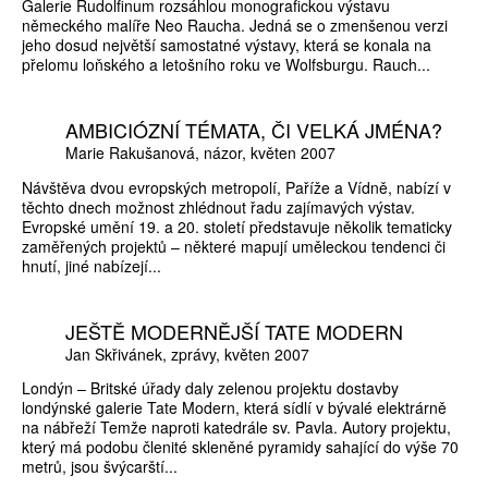
Galerie Rudolfinum rozsáhlou monografickou výstavu
německého malíře Neo Raucha. Jedná se o zmenšenou verzi
jeho dosud největší samostatné výstavy, která se konala na
přelomu loňského a letošního roku ve Wolfsburgu. Rauch...
AMBICIÓZNÍ TÉMATA, ČI VELKÁ JMÉNA?
Marie Rakušanová
názor
květen 2007
Návštěva dvou evropských metropolí, Paříže a Vídně, nabízí v
těchto dnech možnost zhlédnout řadu zajímavých výstav.
Evropské umění 19. a 20. století představuje několik tematicky
zaměřených projektů – některé mapují uměleckou tendenci či
hnutí, jiné nabízejí...
JEŠTĚ MODERNĚJŠÍ TATE MODERN
Jan Skřivánek
zprávy
květen 2007
Londýn – Britské úřady daly zelenou projektu dostavby
londýnské galerie Tate Modern, která sídlí v bývalé elektrárně
na nábřeží Temže naproti katedrále sv. Pavla. Autory projektu,
který má podobu členité skleněné pyramidy sahající do výše 70
metrů, jsou švýcarští...