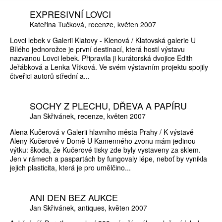
EXPRESIVNÍ LOVCI
Kateřina Tučková
recenze
květen 2007
Lovci lebek v Galerii Klatovy - Klenová / Klatovská galerie U
Bílého jednorožce je první destinací, která hostí výstavu
nazvanou Lovci lebek. Připravila ji kurátorská dvojice Edith
Jeřábková a Lenka Vítková. Ve svém výstavním projektu spojily
čtveřici autorů střední a...
SOCHY Z PLECHU, DŘEVA A PAPÍRU
Jan Skřivánek
recenze
květen 2007
Alena Kučerová v Galerii hlavního města Prahy / K výstavě
Aleny Kučerové v Domě U Kamenného zvonu mám jedinou
výtku: škoda, že Kučerové tisky zde byly vystaveny za sklem.
Jen v rámech a paspartách by fungovaly lépe, neboť by vynikla
jejich plasticita, která je pro umělčino...
ANI DEN BEZ AUKCE
Jan Skřivánek
antiques
květen 2007