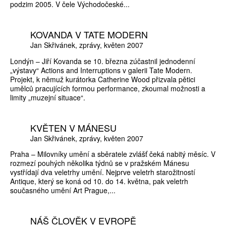
podzim 2005. V čele Východočeské...
KOVANDA V TATE MODERN
Jan Skřivánek
zprávy
květen 2007
Londýn – Jiří Kovanda se 10. března zúčastnil jednodenní
„výstavy“ Actions and Interruptions v galerii Tate Modern.
Projekt, k němuž kurátorka Catherine Wood přizvala pětici
umělců pracujících formou performance, zkoumal možnosti a
limity „muzejní situace“.
KVĚTEN V MÁNESU
Jan Skřivánek
zprávy
květen 2007
Praha – Milovníky umění a sběratele zvlášť čeká nabitý měsíc. V
rozmezí pouhých několika týdnů se v pražském Mánesu
vystřídají dva veletrhy umění. Nejprve veletrh starožitností
Antique, který se koná od 10. do 14. května, pak veletrh
současného umění Art Prague,...
NÁŠ ČLOVĚK V EVROPĚ