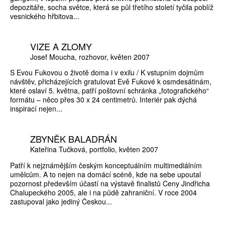
depozitáře, socha světce, která se půl třetího století tyčila poblíž
vesnického hřbitova...
VIZE A ZLOMY
Josef Moucha
rozhovor
květen 2007
S Evou Fukovou o životě doma i v exilu / K vstupním dojmům
návštěv, přicházejících gratulovat Evě Fukové k osmdesátinám,
které oslaví 5. května, patří poštovní schránka „fotografického“
formátu – něco přes 30 x 24 centimetrů. Interiér pak dýchá
inspirací nejen...
ZBYNĚK BALADRÁN
Kateřina Tučková
portfolio
květen 2007
Patří k nejznámějším českým konceptuálním multimediálním
umělcům. A to nejen na domácí scéně, kde na sebe upoutal
pozornost především účastí na výstavě finalistů Ceny Jindřicha
Chalupeckého 2005, ale i na půdě zahraniční. V roce 2004
zastupoval jako jediný Českou...