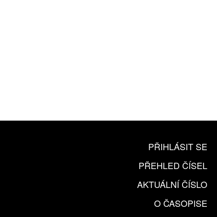
10 TIŠTĚNÝCH ČÍSEL
365 DNÍ ONLINE VERZE
ČLENSKÁ KARTA ARTCARD
KOUPIT PŘEDPLATNÉ
PŘIHLÁSIT SE
PŘEHLED ČÍSEL
AKTUÁLNÍ ČÍSLO
O ČASOPISE