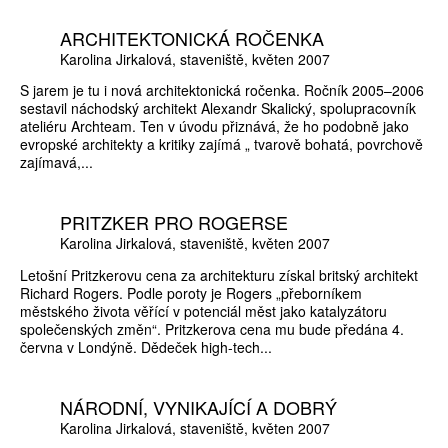
ARCHITEKTONICKÁ ROČENKA
Karolina Jirkalová
staveniště
květen 2007
S jarem je tu i nová architektonická ročenka. Ročník 2005–2006
sestavil náchodský architekt Alexandr Skalický, spolupracovník
ateliéru Archteam. Ten v úvodu přiznává, že ho podobně jako
evropské architekty a kritiky zajímá „ tvarově bohatá, povrchově
zajímavá,...
PRITZKER PRO ROGERSE
Karolina Jirkalová
staveniště
květen 2007
Letošní Pritzkerovu cena za architekturu získal britský architekt
Richard Rogers. Podle poroty je Rogers „přeborníkem
městského života věřící v potenciál měst jako katalyzátoru
společenských změn“. Pritzkerova cena mu bude předána 4.
června v Londýně. Dědeček high-tech...
NÁRODNÍ, VYNIKAJÍCÍ A DOBRÝ
Karolina Jirkalová
staveniště
květen 2007