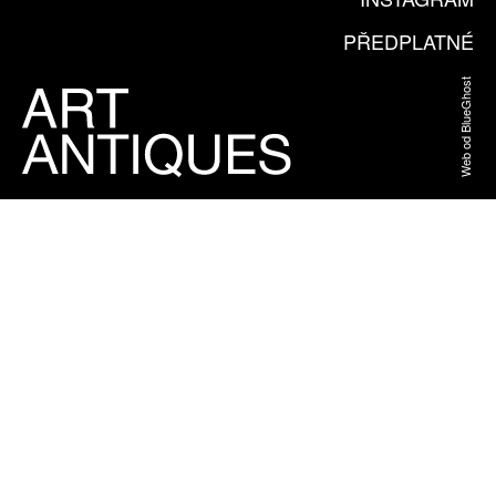
PŘEDPLATNÉ
Web od BlueGhost