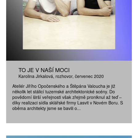
TO JE V NAŠÍ MOCI
Karolina Jirkalová
rozhovor
červenec 2020
Ateliér Jiřího Opočenského a Štěpána Valoucha je již
několik let stálicí tuzemské architektonické scény. Do
povědomí širší veřejnosti však zřejmě proniknul až teď –
díky realizaci sídla sklářské firmy Lasvit v Novém Boru. S
oběma architekty jsme se bavili o...