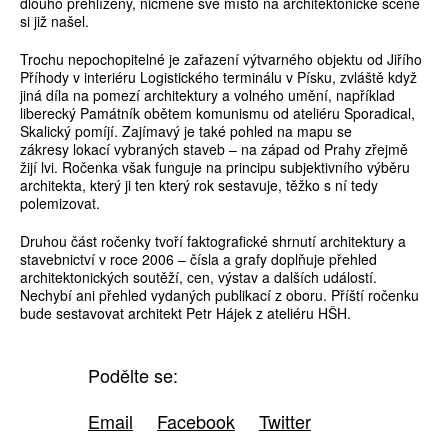
dlouho přehlíženy, nicméně své místo na architektonické scéně
si již našel.
Trochu nepochopitelné je zařazení výtvarného objektu od Jiřího
Příhody v interiéru Logistického terminálu v Písku, zvláště když
jiná díla na pomezí architektury a volného umění, například
liberecký Památník obětem komunismu od ateliéru Sporadical,
Skalický pomíjí. Zajímavý je také pohled na mapu se
zákresy lokací vybraných staveb – na západ od Prahy zřejmě
žijí lvi. Ročenka však funguje na principu subjektivního výběru
architekta, který ji ten který rok sestavuje, těžko s ní tedy
polemizovat.
Druhou část ročenky tvoří faktografické shrnutí architektury a
stavebnictví v roce 2006 – čísla a grafy doplňuje přehled
architektonických soutěží, cen, výstav a dalších událostí.
Nechybí ani přehled vydaných publikací z oboru. Příští ročenku
bude sestavovat architekt Petr Hájek z ateliéru HŠH.
Podělte se:
Email
Facebook
Twitter