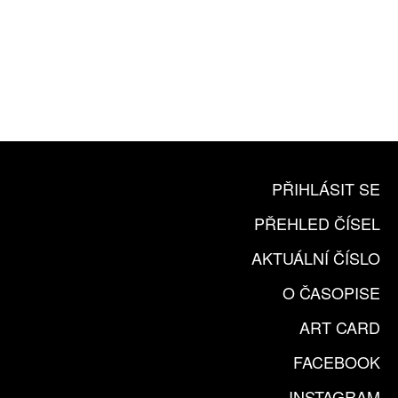
10 TIŠTĚNÝCH ČÍSEL
365 DNÍ ONLINE VERZE
ČLENSKÁ KARTA ARTCARD
KOUPIT PŘEDPLATNÉ
PŘIHLÁSIT SE
PŘEHLED ČÍSEL
AKTUÁLNÍ ČÍSLO
O ČASOPISE
ART CARD
FACEBOOK
INSTAGRAM