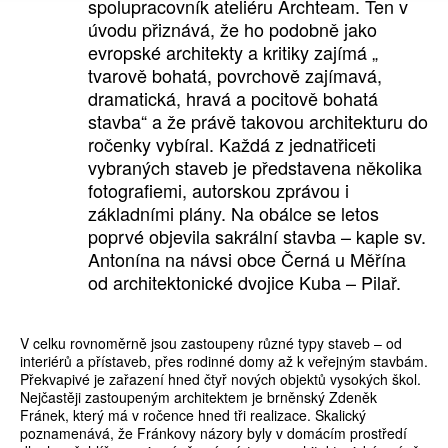
spolupracovník ateliéru Archteam. Ten v
úvodu přiznává, že ho podobně jako
evropské architekty a kritiky zajímá „
tvarově bohatá, povrchově zajímavá,
dramatická, hravá a pocitově bohatá
stavba“ a že právě takovou architekturu do
ročenky vybíral. Každá z jednatřiceti
vybraných staveb je představena několika
fotografiemi, autorskou zprávou i
základními plány. Na obálce se letos
poprvé objevila sakrální stavba – kaple sv.
Antonína na návsi obce Černá u Měřína
od architektonické dvojice Kuba – Pilař.
V celku rovnoměrně jsou zastoupeny různé typy staveb – od
interiérů a přístaveb, přes rodinné domy až k veřejným stavbám.
Překvapivé je zařazení hned čtyř nových objektů vysokých škol.
Nejčastěji zastoupeným architektem je brněnský Zdeněk
Fránek, který má v ročence hned tři realizace. Skalický
poznamenává, že Fránkovy názory byly v domácím prostředí