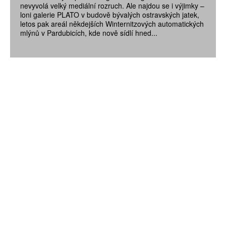
nevyvolá velký mediální rozruch. Ale najdou se i výjimky –
loni galerie PLATO v budově bývalých ostravských jatek,
letos pak areál někdejších Winternitzových automatických
mlýnů v Pardubicích, kde nově sídlí hned...
ZÍSKEJTE
ROČNÍ PŘEDPLATNÉ
ZA 1100 KČ