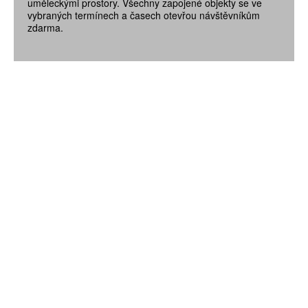
uměleckými prostory. Všechny zapojené objekty se ve
vybraných termínech a časech otevřou návštěvníkům
zdarma.
ZÍSKEJTE
ROČNÍ PŘEDPLATNÉ
ZA 1100 KČ