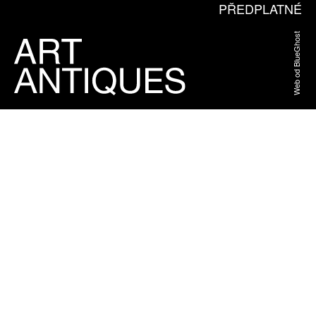
PŘEDPLATNÉ
Web od BlueGhost