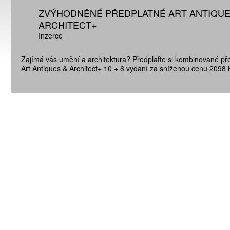
ZVÝHODNĚNÉ PŘEDPLATNÉ ART ANTIQUE
ARCHITECT+
Inzerce
Zajímá vás umění a architektura? Předplaťte si kombinované př
Art Antiques & Architect+ 10 + 6 vydání za sníženou cenu 2098 