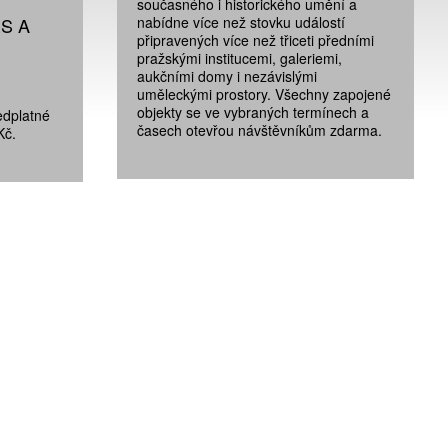
současného i historického umění a
S A
nabídne více než stovku událostí
připravených více než třiceti předními
pražskými institucemi, galeriemi,
aukčními domy i nezávislými
uměleckými prostory. Všechny zapojené
objekty se ve vybraných termínech a
edplatné
časech otevřou návštěvníkům zdarma.
Kč.