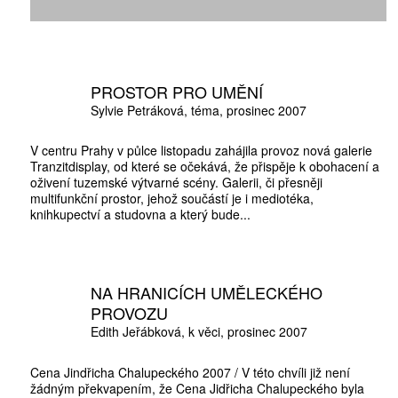
PROSTOR PRO UMĚNÍ
Sylvie Petráková
téma
prosinec 2007
V centru Prahy v půlce listopadu zahájila provoz nová galerie
ZÍSKEJTE
Tranzitdisplay, od které se očekává, že přispěje k obohacení a
oživení tuzemské výtvarné scény. Galerii, či přesněji
multifunkční prostor, jehož součástí je i mediotéka,
knihkupectví a studovna a který bude...
ROČNÍ PŘEDPL
ZA 1100 KČ
NA HRANICÍCH UMĚLECKÉHO
PROVOZU
Edith Jeřábková
k věci
prosinec 2007
Cena Jindřicha Chalupeckého 2007 / V této chvíli již není
žádným překvapením, že Cena Jidřicha Chalupeckého byla