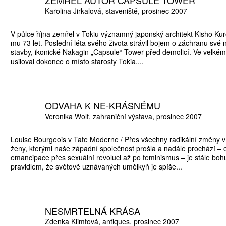
ZEMŘEL AUTOR CAPSULE TOWER
Karolina Jirkalová
staveniště
prosinec 2007
V půlce října zemřel v Tokiu významný japonský architekt Kisho Ku
mu 73 let. Poslední léta svého života strávil bojem o záchranu své
stavby, ikonické Nakagin „Capsule“ Tower před demolicí. Ve velkém 
usiloval dokonce o místo starosty Tokia....
ODVAHA K NE-KRÁSNÉMU
Veronika Wolf
zahraniční výstava
prosinec 2007
Louise Bourgeois v Tate Moderne / Přes všechny radikální změny v
ženy, kterými naše západní společnost prošla a nadále prochází – 
emancipace přes sexuální revoluci až po feminismus – je stále boh
pravidlem, že světově uznávaných umělkyň je spíše...
NESMRTELNÁ KRÁSA
Zdenka Klimtová
antiques
prosinec 2007