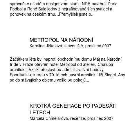
správně: v mladém designovém studiu NDR navrhují Daria
Podboj a René Šulc jedny z nejrafinovanějších svítidel a
pohovek na českém trhu. „Přemýšleli jsme o...
METROPOL NA NÁRODNÍ
Karolina Jirkalová
staveniště
prosinec 2007
Začátkem léta byl naproti obchodnímu domu Máj na Národní
třídě v Praze otevřen hotel Metropol od ateliéru Chalupa
architekti. Vznikl přestavbou administrativní budovy
Sportturistu, kterou v 70. letech navrhl architekt Jiří Siegel. Aby
se do stávajícího objemu vešlo 60 pokojů...
KROTKÁ GENERACE PO PADESÁTI
LETECH
Marcela Chmelařová
recenze
prosinec 2007