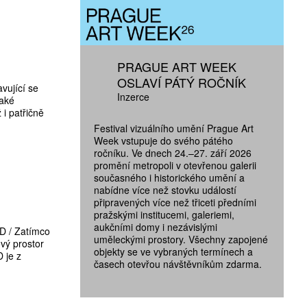
PRAGUE ART WEEK
OSLAVÍ PÁTÝ ROČNÍK
vující se
Inzerce
také
 i patřičně
Festival vizuálního umění Prague Art
Week vstupuje do svého pátého
ročníku. Ve dnech 24.–27. září 2026
promění metropoli v otevřenou galerii
současného i historického umění a
nabídne více než stovku událostí
připravených více než třiceti předními
pražskými institucemi, galeriemi,
aukčními domy i nezávislými
D / Zatímco
uměleckými prostory. Všechny zapojené
vý prostor
objekty se ve vybraných termínech a
 je z
časech otevřou návštěvníkům zdarma.