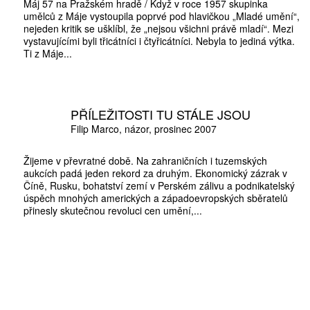
Máj 57 na Pražském hradě / Když v roce 1957 skupinka
umělců z Máje vystoupila poprvé pod hlavičkou „Mladé umění“,
nejeden kritik se ušklíbl, že „nejsou všichni právě mladí“. Mezi
vystavujícími byli třicátníci i čtyřicátníci. Nebyla to jediná výtka.
Ti z Máje...
PŘÍLEŽITOSTI TU STÁLE JSOU
Filip Marco
názor
prosinec 2007
Žijeme v převratné době. Na zahraničních i tuzemských
aukcích padá jeden rekord za druhým. Ekonomický zázrak v
Číně, Rusku, bohatství zemí v Perském zálivu a podnikatelský
úspěch mnohých amerických a západoevropských sběratelů
přinesly skutečnou revoluci cen umění,...