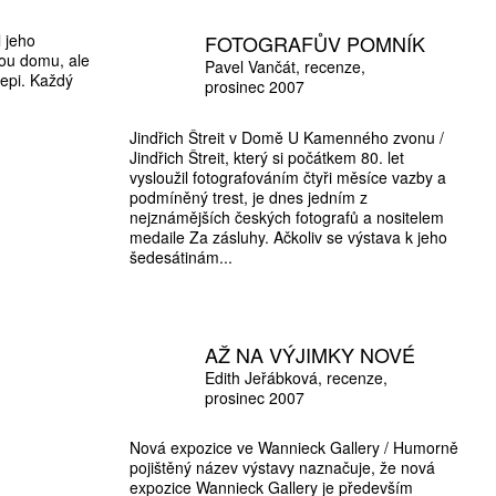
FOTOGRAFŮV POMNÍK
l jeho
bou domu, ale
Pavel Vančát
recenze
tepi. Každý
prosinec 2007
Jindřich Štreit v Domě U Kamenného zvonu /
Jindřich Štreit, který si počátkem 80. let
vysloužil fotografováním čtyři měsíce vazby a
podmíněný trest, je dnes jedním z
nejznámějších českých fotografů a nositelem
medaile Za zásluhy. Ačkoliv se výstava k jeho
šedesátinám...
AŽ NA VÝJIMKY NOVÉ
Edith Jeřábková
recenze
prosinec 2007
Nová expozice ve Wannieck Gallery / Humorně
pojištěný název výstavy naznačuje, že nová
expozice Wannieck Gallery je především