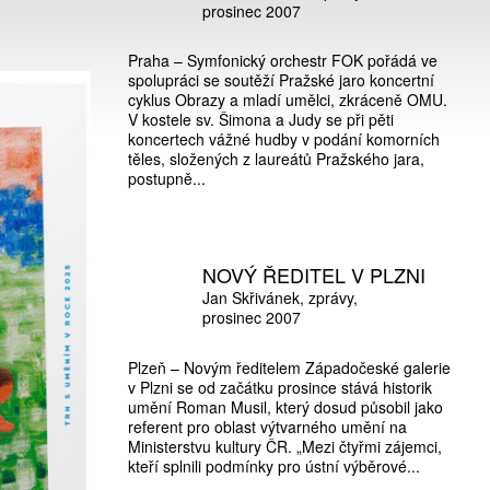
prosinec 2007
Praha – Symfonický orchestr FOK pořádá ve
spolupráci se soutěží Pražské jaro koncertní
cyklus Obrazy a mladí umělci, zkráceně OMU.
V kostele sv. Šimona a Judy se při pěti
koncertech vážné hudby v podání komorních
těles, složených z laureátů Pražského jara,
postupně...
NOVÝ ŘEDITEL V PLZNI
Jan Skřivánek
zprávy
prosinec 2007
Plzeň – Novým ředitelem Západočeské galerie
v Plzni se od začátku prosince stává historik
umění Roman Musil, který dosud působil jako
referent pro oblast výtvarného umění na
Ministerstvu kultury ČR. „Mezi čtyřmi zájemci,
kteří splnili podmínky pro ústní výběrové...