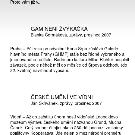
Proto vám již v...
GAM NENÍ ŽVÝKAČKA
Blanka Čermáková
zprávy
prosinec 2007
Praha – Půl roku po odvolání Karla Srpa zůstává Galerie
hlavního města Prahy (GHMP) stále bez řádně vybraného a
jmenovaného ředitele. Radní pro kulturu Milan Richter nesplnil
závazek, podle něhož měl do měsíce od Srpova odchodu (do
22. května) navrhnout vypsání...
ČESKÉ UMĚNÍ VE VÍDNI
Jan Skřivánek
zprávy
prosinec 2007
Vídeň – Až do začátku února hostí vídeňské Leopoldovo
muzeum výstavu českého umění nazvanou Grund, Mucha,
Čapek. Celý soubor čítající okolo 230 děl pochází ze sbírky
pojišťovny Kooperativa. Jde nejen o mezinárodní premiéru