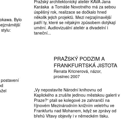
Pražský architektonický ateliér KAVA Jana
Karáska a Tomáše Novotného má za sebou
úspěšný rok, realizace se dočkalo hned
několik jejich projektů. Mezi nejzajímavější
rokawa. Bylo
patří ty, které se nějakým způsobem dotýkají
 nejznámější
umění. Audiovizuální ateliér a divadelní i
stylu:
taneční...
PRAŽSKÝ PODZIM A
FRANKFURTSKÁ JISTOTA
Renata Kricnerová
názor
prosinec 2007
 postavení
od
„Vy nepostavíte Národní knihovnu od
užel
Kaplického a zrušíte jedinou městskou galerii v
Praze?“ ptali se kolegové ze zahraničí na
říjnovém Mezinárodním knižním veletrhu ve
Frankfurtu nad Mohanem, když se zprávy od
břehů Vltavy objevily i v německém tisku.