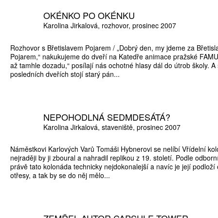
OKÉNKO PO OKÉNKU
Karolina Jirkalová
rozhovor
prosinec 2007
Rozhovor s Břetislavem Pojarem / „Dobrý den, my jdeme za Břetis
ŠTĚNÝCH ČÍSEL
Pojarem,“ nakukujeme do dveří na Katedře animace pražské FAMU
 ONLINE VERZE
až tamhle dozadu,“ posílají nás ochotné hlasy dál do útrob školy. A
posledních dveřích stojí starý pán...
ARTA ARTCARD
NEPOHODLNÁ SEDMDESÁTÁ?
Karolina Jirkalová
staveniště
prosinec 2007
Náměstkovi Karlových Varů Tomáši Hybnerovi se nelíbí Vřídelní ko
nejraději by ji zboural a nahradil replikou z 19. století. Podle odborn
právě tato kolonáda technicky nejdokonalejší a navíc je její podloží c
otřesy, a tak by se do něj mělo...