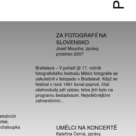
ZA FOTOGRAFIÍ NA
SLOVENSKO
Josef Moucha
zprávy
prosinec 2007
Bratislava – V pořadí již 17. ročník
fotografického festivalu Měsíc fotografie se
uskutečnil v listopadu v Bratislavě. Když se
festival v roce 1991 konal poprvé, čítal
všehovšudy pět výstav, letos jich bylo na
programu šestadvacet. Nejvděčnějšími
zahraničními...
letošních
tisk.
UMĚLCI NA KONCERTĚ
ž chaloupka
Kateřina Černá
zprávy