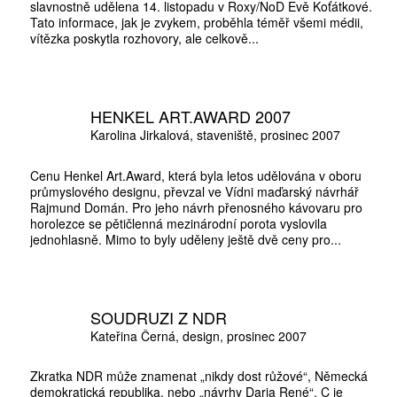
slavnostně udělena 14. listopadu v Roxy/NoD Evě Koťátkové.
Tato informace, jak je zvykem, proběhla téměř všemi médii,
vítězka poskytla rozhovory, ale celkově...
10 TI
HENKEL ART.AWARD 2007
365 DNÍ
Karolina Jirkalová
staveniště
prosinec 2007
ČLENSKÁ K
Cenu Henkel Art.Award, která byla letos udělována v oboru
průmyslového designu, převzal ve Vídni maďarský návrhář
Rajmund Domán. Pro jeho návrh přenosného kávovaru pro
KOUPIT PŘEDPLATNÉ
horolezce se pětičlenná mezinárodní porota vyslovila
jednohlasně. Mimo to byly uděleny ještě dvě ceny pro...
SOUDRUZI Z NDR
Kateřina Černá
design
prosinec 2007
Zkratka NDR může znamenat „nikdy dost růžové“, Německá
demokratická republika, nebo „návrhy Daria René“. C je