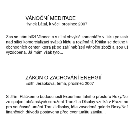
VÁNOČNÍ MEDITACE
Hynek Látal
k věci
prosinec 2007
Zas se nám blíží Vánoce a s nimi obvyklé komentáře v tisku pozasta
nad sílící komercializací svátků klidu a rozjímání. Kritika se dotkne 
obchodních center, která již od září nabízejí vánoční zboží a jsou už
vyzdobena. Já mám však tyto...
ATNÉ
ZÁKON O ZACHOVÁNÍ ENERGIÍ
Edith Jeřábková
téma
prosinec 2007
S Jiřím Ptáčkem o budoucnosti Experimentálního prostoru Roxy/No
ze spojení občanských sdružení Tranzit a Display vzniká v Praze no
pro současné umění Tranzitdisplay, léta zavedená galerie Roxy/NoD
finančních důvodů postavena před eventualitu zániku...