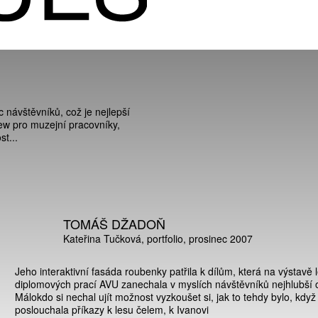
c návštěvníků, což je nejlepší
iew pro muzejní pracovníky,
st...
TOMÁŠ DŽADOŇ
Kateřina Tučková
portfolio
prosinec 2007
Jeho interaktivní fasáda roubenky patřila k dílům, která na výstavě 
diplomových prací AVU zanechala v myslích návštěvníků nejhlubší o
Málokdo si nechal ujít možnost vyzkoušet si, jak to tehdy bylo, kdy
poslouchala příkazy k lesu čelem, k Ivanovi