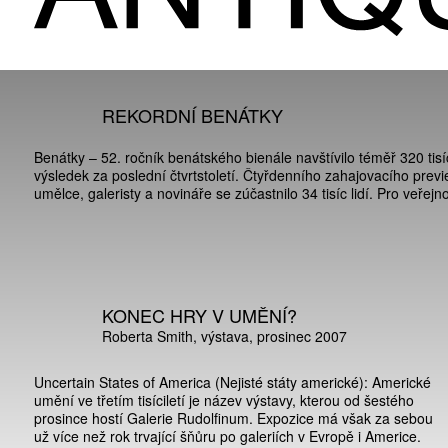
REKORDNÍ BENÁTKY
Benátky – 52. ročník benátského bienále navštívilo téměř 320 tisí
výsledek za poslední čtvrtstoletí. Čtyřdenního zahajovacího prev
umělce, galeristy a novináře se zúčastnilo 34 tisíc lidí. Pro veřejno
KONEC HRY V UMĚNÍ?
Roberta Smith
výstava
prosinec 2007
Uncertain States of America (Nejisté státy americké): Americké
umění ve třetím tisíciletí je název výstavy, kterou od šestého
prosince hostí Galerie Rudolfinum. Expozice má však za sebou
už více než rok trvající šňůru po galeriích v Evropě i Americe.