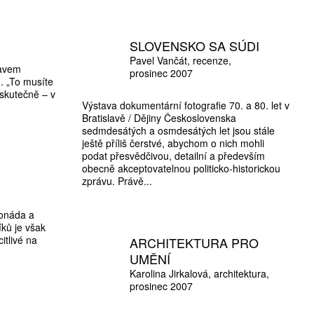
SLOVENSKO SA SÚDI
Pavel Vančát
recenze
lavem
prosinec 2007
. „To musíte
 skutečně – v
Výstava dokumentární fotografie 70. a 80. let v
Bratislavě / Dějiny Československa
sedmdesátých a osmdesátých let jsou stále
ještě příliš čerstvé, abychom o nich mohli
podat přesvědčivou, detailní a především
obecně akceptovatelnou politicko-historickou
zprávu. Právě...
lonáda a
íků je však
itlivé na
ARCHITEKTURA PRO
UMĚNÍ
Karolina Jirkalová
architektura
prosinec 2007