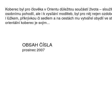
Koberec byl pro člověka v Orientu důležitou součástí života – slouži
osobnímu pohodlí, ale i k vysílání modliteb, byl pro něj nejen ozdo
i lůžkem, přikrývkou či sedlem a na cestách mu vytvářel obydlí ve s
orientální koberec je svým...
OBSAH ČÍSLA
prosinec 2007