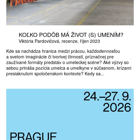
KOĽKO PODÔB MÁ ŽIVOT (S) UMENÍM?
Viktória Pardovičová
recenze
říjen 2023
Kde sa nachádza hranica medzi prácou, každodennosťou
a svetom imaginácie či tvorivej činnosti, príznačnej pre
zaužívané formáty predstáv o umeleckej scéne? Aké výzvy so
sebou prináša pozícia umelca a umelkyne v súčasnom, krízami
presiaknutom spoločenskom kontexte? Kedy sa...