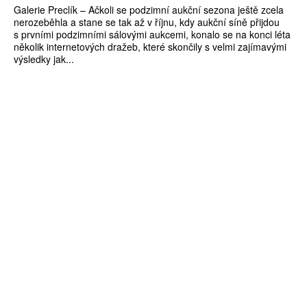
Galerie Preclík – Ačkoli se podzimní aukční sezona ještě zcela
nerozeběhla a stane se tak až v říjnu, kdy aukční síně přijdou
s prvními podzimními sálovými aukcemi, konalo se na konci léta
několik internetových dražeb, které skončily s velmi zajímavými
výsledky jak...
ZÍSKEJTE
ROČNÍ PŘEDPLATNÉ
ZA 1100 KČ