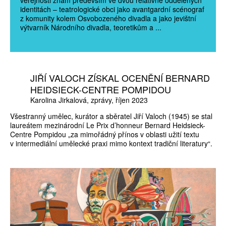
identitách – teatrologické obci jako avantgardní scénograf
z komunity kolem Osvobozeného divadla a jako jevištní
výtvarník Národního divadla, teoretikům a ...
JIŘÍ VALOCH ZÍSKAL OCENĚNÍ BERNARD
HEIDSIECK-CENTRE POMPIDOU
Karolina Jirkalová
zprávy
říjen 2023
Všestranný umělec, kurátor a sběratel Jiří Valoch (1945) se stal
laureátem mezinárodní Le Prix d’honneur Bernard Heidsieck-
Centre Pompidou „za mimořádný přínos v oblasti užití textu
v intermediální umělecké praxi mimo kontext tradiční literatury“.