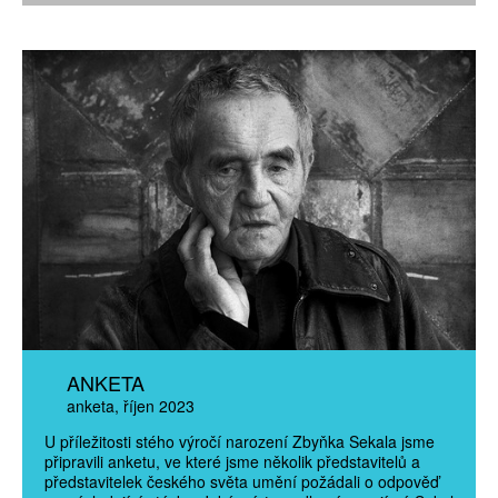
ANKETA
anketa
říjen 2023
U příležitosti stého výročí narození Zbyňka Sekala jsme
připravili anketu, ve které jsme několik představitelů a
představitelek českého světa umění požádali o odpověď