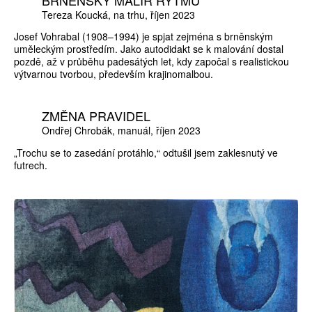
Tereza Koucká
na trhu
říjen 2023
Josef Vohrabal (1908–1994) je spjat zejména s brněnským
uměleckým prostředím. Jako autodidakt se k malování dostal
pozdě, až v průběhu padesátých let, kdy započal s realistickou
výtvarnou tvorbou, především krajinomalbou.
ZMĚNA PRAVIDEL
Ondřej Chrobák
manuál
říjen 2023
„Trochu se to zasedání protáhlo,“ odtušil jsem zaklesnutý ve
futrech.