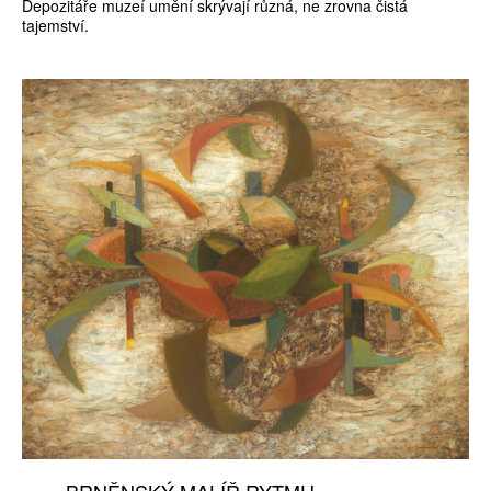
Depozitáře muzeí umění skrývají různá, ne zrovna čistá
tajemství.
BRNĚNSKÝ MALÍŘ RYTMU