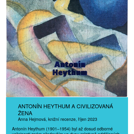
ANTONÍN HEYTHUM A CIVILIZOVANÁ
ŽENA
Anna Hejmová
knižní recenze
říjen 2023
Antonín Heythum (1901–1954) byl až dosud odborné
veřejnosti znám především ve dvou relativně oddělených