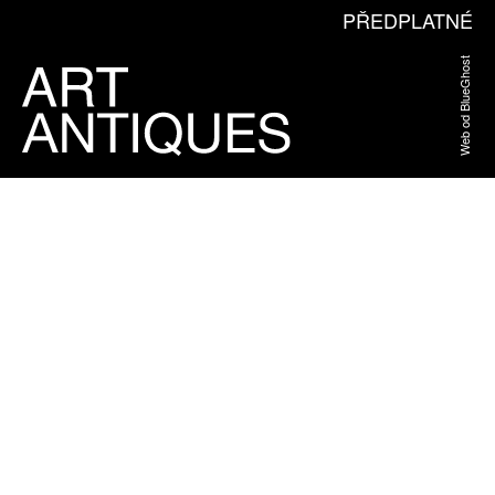
PŘEDPLATNÉ
Web od BlueGhost