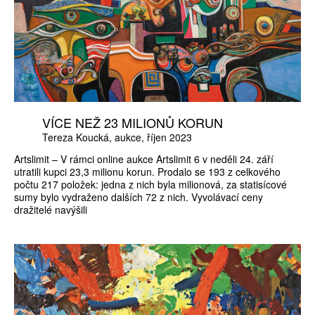
VÍCE NEŽ 23 MILIONŮ KORUN
Tereza Koucká
aukce
říjen 2023
Artslimit – V rámci online aukce Artslimit 6 v neděli 24. září
utratili kupci 23,3 milionu korun. Prodalo se 193 z celkového
počtu 217 položek: jedna z nich byla milionová, za statisícové
sumy bylo vydraženo dalších 72 z nich. Vyvolávací ceny
dražitelé navýšili