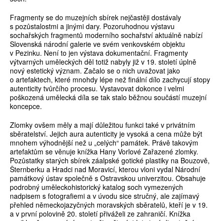
Fragmenty se do muzejních sbírek nejčastěji dostávaly
s pozůstalostmi a jinými dary. Pozoruhodnou výstavu
sochařských fragmentů moderního sochařství aktuálně nabízí
Slovenská národní galerie ve svém venkovském objektu
v Pezinku. Není to jen výstava dokumentační. Fragmenty
výtvarných uměleckých děl totiž nabyly již v 19. století úplně
nový estetický význam. Začalo se o nich uvažovat jako
o artefaktech, které mnohdy lépe než finální dílo zachycují stopy
autenticity tvůrčího procesu. Vystavovat dokonce i velmi
poškozená umělecká díla se tak stalo běžnou součástí muzejní
koncepce.
Zlomky ovšem měly a mají důležitou funkci také v privátním
sběratelství. Jejich aura autenticity je vysoká a cena může být
mnohem výhodnější než u „celých“ památek. Právě takovým
artefaktům se věnuje knížka Hany Vorlové Zařazené zlomky.
Pozůstatky starých sbírek záalpské gotické plastiky na Bouzově,
Šternberku a Hradci nad Moravicí, kterou vloni vydal Národní
památkový ústav společně s Ostravskou univerzitou. Obsahuje
podrobný uměleckohistorický katalog soch vymezených
nadpisem s fotografiemi a v úvodu sice stručný, ale zajímavý
přehled německojazyčných moravských sběratelů, kteří je v 19.
a v první polovině 20. století přiváželi ze zahraničí. Knížka