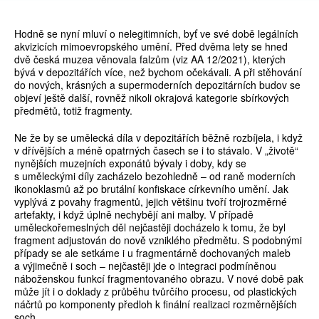
Hodně se nyní mluví o nelegitimních, byť ve své době legálních
akvizicích mimoevropského umění. Před dvěma lety se hned
dvě česká muzea věnovala falzům (viz AA 12/2021), kterých
bývá v depozitářích více, než bychom očekávali. A při stěhování
do nových, krásných a supermoderních depozitárních budov se
objeví ještě další, rovněž nikoli okrajová kategorie sbírkových
předmětů, totiž fragmenty.
Ne že by se umělecká díla v depozitářích běžně rozbíjela, i když
v dřívějších a méně opatrných časech se i to stávalo. V „životě“
nynějších muzejních exponátů bývaly i doby, kdy se
s uměleckými díly zacházelo bezohledně – od raně moderních
ikonoklasmů až po brutální konfiskace církevního umění. Jak
vyplývá z povahy fragmentů, jejich většinu tvoří trojrozměrné
artefakty, i když úplně nechybějí ani malby. V případě
uměleckořemeslných děl nejčastěji docházelo k tomu, že byl
fragment adjustován do nově vzniklého předmětu. S podobnými
případy se ale setkáme i u fragmentárně dochovaných maleb
a výjimečně i soch – nejčastěji jde o integraci podmíněnou
náboženskou funkcí fragmentovaného obrazu. V nové době pak
může jít i o doklady z průběhu tvůrčího procesu, od plastických
náčrtů po komponenty předloh k finální realizaci rozměrnějších
soch.