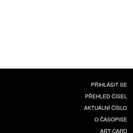
10 TIŠTĚNÝCH ČÍSEL
365 DNÍ ONLINE VERZE
ČLENSKÁ KARTA ARTCARD
KOUPIT PŘEDPLATNÉ
PŘIHLÁSIT SE
PŘEHLED ČÍSEL
AKTUÁLNÍ ČÍSLO
O ČASOPISE
ART CARD