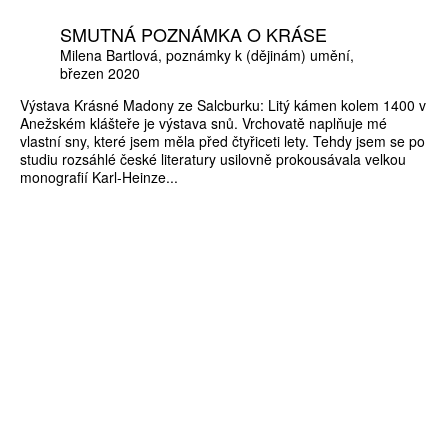
SMUTNÁ POZNÁMKA O KRÁSE
Milena Bartlová
poznámky k (dějinám) umění
březen 2020
Výstava Krásné Madony ze Salcburku: Litý kámen kolem 1400 v
Anežském klášteře je výstava snů. Vrchovatě naplňuje mé
vlastní sny, které jsem měla před čtyřiceti lety. Tehdy jsem se po
studiu rozsáhlé české literatury usilovně prokousávala velkou
monografií Karl-Heinze...
ZÍSKEJTE
ROČNÍ PŘEDPLATNÉ
ZA 1100 KČ