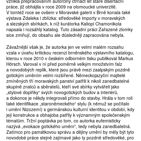
vznikla přepracováním autorčiny čtrnáct let staré disertační
práce, již obhájila v roce 2009 na olomoucké univerzitě.
V tomtéž roce se ovšem v Moravské galerii v Brně konala také
výstava Zdaleka i zblízka: středověké importy v moravských
a slezských sbírkách, k níž kurátorka Kaliopi Chamonikola
napsala i rozsáhlý katalog. Tuto zásadní práci Zařazené zlomky
sice zmiňují, do obsahu ale důsledněji zapracována nebyla.
Závažnější však je, že autorka jen ve velmi malém rozsahu
vzala v úvahu kritickou recenzi brněnského výstavního katalogu,
kterou v roce 2010 v českém odborném tisku publikoval Markus
Hörsch. Varoval v ní před poměrně velkým množstvím falz
a novodobých replik, které jsou právě mezi zaalpským pozdně
gotickým uměním velmi rozšířené. Německojazyční majitelé
zmíněných tří moravských panství patřili k nikoli zanedbatelné
skupině znalců a sběratelů, kteří své sbírky vytvářeli jako
„stylové doplňky“ svých novogotických budov a interiérů,
a dokonce je někdy integrovali přímo do stavby. Hrála v tom roli
také identifikace „staroněmeckého“ stylu (k němuž se počítalo
i umění Nizozemí) s germánskou kulturní identitou v období, kdy
její konstrukce a obhajoba patřily k významným společenským
tématům. Tržní poptávka po tom, co autorka eufemisticky
nazývá „evokace gotického umění“, tedy nebyla zanedbatelná.
Zatímco pro památkovou správu a dějiny umění by měly být tyto
novodobé práce stejně zajímavé jako ty pozdně středověké, pro