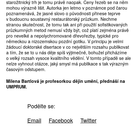
starožitnický trh je tomu právě naopak. Ceny řezeb se na něm
mohou výrazně lišit. Autorka jen letmo v poznámce pod čarou
poznamenává, že jasné slovo o původnosti přinese teprve
v budoucnu soustavný restaurátorský průzkum. Nechme
stranou skutečnost, že tomu tak ani při použití sofistikovaných
průzkumných metod nemusí vždy být, což platí zejména právě
pro nevelké a nepolychromované dřevořezby, typické pro
německou a nizozemskou pozdní gotiku. V principu je velmi
žádoucí doktorské disertace v co největším rozsahu publikovat
a tím, že se to u nás děje spíš výjimečně, bohužel přicházíme
o velký rozsah vysoce kvalitního vědění. V tomto případě se ale
nelze vyhnout otázce, jaký smysl má publikace s tak výrazným
časovým odstupem.
Milena Bartlová je ­profesorkou dějin umění, ­přednáší na
UMPRUM.
Podělte se:
Email
Facebook
Twitter