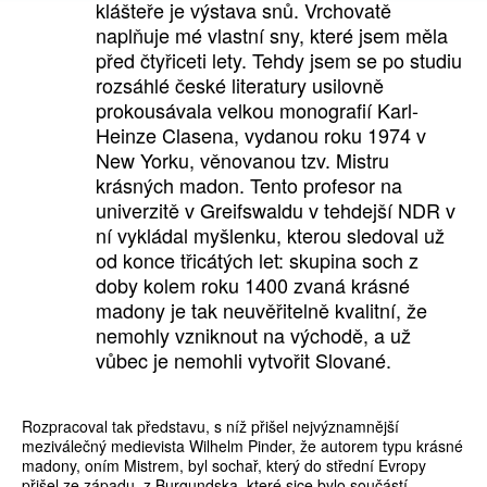
klášteře je výstava snů. Vrchovatě
naplňuje mé vlastní sny, které jsem měla
před čtyřiceti lety. Tehdy jsem se po studiu
rozsáhlé české literatury usilovně
prokousávala velkou monografií Karl-
Heinze Clasena, vydanou roku 1974 v
New Yorku, věnovanou tzv. Mistru
krásných madon. Tento profesor na
univerzitě v Greifswaldu v tehdejší NDR v
ní vykládal myšlenku, kterou sledoval už
od konce třicátých let: skupina soch z
doby kolem roku 1400 zvaná krásné
madony je tak neuvěřitelně kvalitní, že
nemohly vzniknout na východě, a už
vůbec je nemohli vytvořit Slované.
Rozpracoval tak představu, s níž přišel nejvýznamnější
meziválečný medievista Wilhelm Pinder, že autorem typu krásné
madony, oním Mistrem, byl sochař, který do střední Evropy
přišel ze západu, z Burgundska, které sice bylo součástí