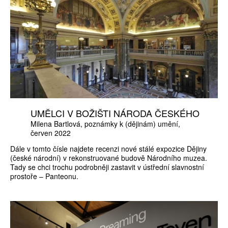
UMĚLCI V BOŽIŠTI NÁRODA ČESKÉHO
Milena Bartlová
poznámky k (dějinám) umění
červen 2022
Dále v tomto čísle najdete recenzi nové stálé expozice Dějiny
(české národní) v rekonstruované budově Národního muzea.
Tady se chci trochu podrobněji zastavit v ústřední slavnostní
prostoře – Panteonu.