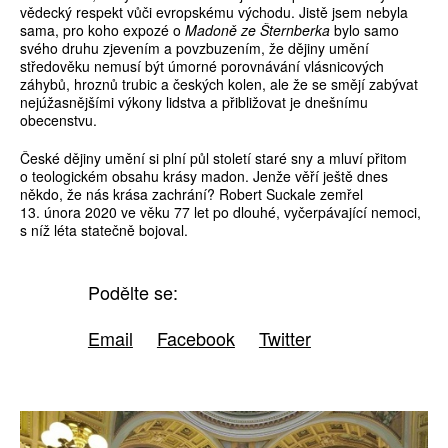
vědecký respekt vůči evropskému východu. Jistě jsem nebyla
sama, pro koho expozé o
Madoně ze Šternberka
bylo samo
svého druhu zjevením a povzbuzením, že dějiny umění
středověku nemusí být úmorné porovnávání vlásnicových
záhybů, hroznů trubic a českých kolen, ale že se smějí zabývat
nejúžasnějšími výkony ­lidstva a přibližovat je dnešnímu
obecenstvu.
České dějiny umění si plní půl století staré sny a mluví přitom
o teologickém obsahu krásy madon. Jenže věří ještě dnes
někdo, že nás krása zachrání? Robert Suckale zemřel
13. února 2020 ve věku 77 let po dlouhé, vyčerpávající nemoci,
s níž léta statečně ­bojoval.
Podělte se:
Email
Facebook
Twitter