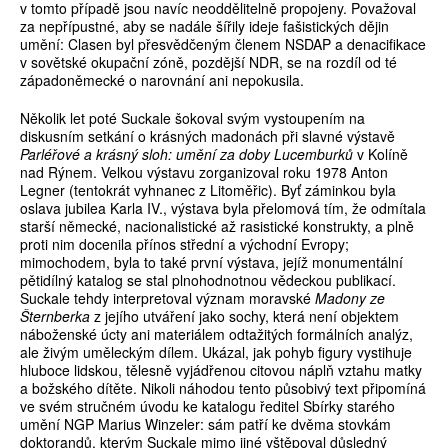
v tomto případě jsou navíc neoddělitelně propojeny. Považoval
za nepřípustné, aby se nadále šířily ideje fašistických dějin
umění: Clasen byl přesvědčeným členem NSDAP a denacifikace
v sovětské okupační zóně, pozdější NDR, se na rozdíl od té
západoněmecké o narovnání ani nepokusila.
Několik let poté Suckale šokoval svým vystoupením na
diskusním setkání o krásných madonách při slavné výstavě
Parléřové a krásný sloh: umění za doby Lucemburků
v Kolíně
nad Rýnem. Velkou výstavu zorganizoval roku 1978 Anton
Legner (tentokrát vyhnanec z Litoměřic). Byť záminkou byla
oslava jubilea Karla IV., výstava byla přelomová tím, že odmítala
starší německé, nacionalistické až rasistické konstrukty, a plně
proti nim docenila přínos střední a východní Evropy;
mimochodem, byla to také první výstava, jejíž monumentální
pětidílný katalog se stal plnohodnotnou vědeckou publikací.
Suckale tehdy interpretoval význam moravské
Madony ze
Šternberka
z jejího utváření jako sochy, která není objektem
náboženské úcty ani materiálem odtažitých formálních analýz,
ale živým uměleckým dílem. Ukázal, jak pohyb figury vystihuje
hluboce lidskou, tělesně vyjádřenou citovou náplň vztahu matky
a božského dítěte. Nikoli náhodou tento působivý text připomíná
ve svém stručném úvodu ke katalogu ředitel Sbírky starého
umění NGP Marius Winzeler: sám patří ke dvěma stovkám
doktorandů, kterým Suckale mimo jiné vštěpoval důsledný