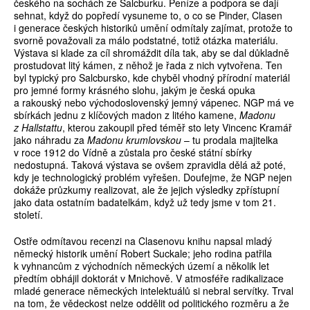
českého na sochách ze Salcburku. Peníze a podpora se dají
sehnat, když do popředí vysuneme to, o co se Pinder, Clasen
i generace českých historiků umění odmítaly zajímat, protože to
svorně považovali za málo podstatné, totiž otázka materiálu.
Výstava si klade za cíl shromáždit díla tak, aby se dal důkladně
prostudovat litý kámen, z něhož je řada z nich vytvořena. Ten
byl typický pro Salcbursko, kde chyběl vhodný přírodní materiál
pro jemné formy krásného slohu, jakým je česká opuka
a rakouský nebo východoslovenský jemný vápenec. NGP má ve
sbírkách jednu z klíčových madon z litého kamene,
Madonu
z Hallstattu
, kterou zakoupil před téměř sto lety Vincenc Kramář
jako náhradu za
Madonu krumlovskou
– tu prodala majitelka
v roce 1912 do Vídně a zůstala pro české státní sbírky
nedostupná. Taková výstava se ovšem zpravidla dělá až poté,
kdy je technologický problém vyřešen. Doufejme, že NGP nejen
dokáže průzkumy realizovat, ale že jejich výsledky zpřístupní
jako data ostatním badatelkám, když už tedy jsme v tom 21.
století.
Ostře odmítavou recenzi na Clasenovu knihu napsal mladý
německý historik umění Robert Suckale; jeho rodina patřila
k vyhnancům z východních německých území a několik let
předtím obhájil doktorát v Mnichově. V atmosféře radikalizace
mladé generace německých intelektuálů si nebral servítky. Trval
na tom, že vědeckost nelze oddělit od politického rozměru a že