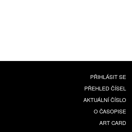
10 TIŠTĚNÝCH ČÍSEL
365 DNÍ ONLINE VERZE
ČLENSKÁ KARTA ARTCARD
KOUPIT PŘEDPLATNÉ
PŘIHLÁSIT SE
PŘEHLED ČÍSEL
AKTUÁLNÍ ČÍSLO
O ČASOPISE
ART CARD