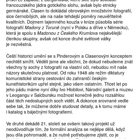
francouzského jádra gotického slohu, avšak bylo etnicky
germánské. Clasen to dokládal obrovským množstvím fotografií,
sice černobílých, ale na naše tehdejší poměry neuvěřitelně
kvalitních. Dojmem tajemného kouzla v knize působila série
fotografií
Madony z Toruně
(nyní v Polsku a dříve v Německu),
která je spolu s
Madonou z Českého Krumlova
nejskvělejší
členkou skupiny, avšak od konce druhé světové války
je nezvěstná.
Čeští historici umění se s Pinderovým a Clasenovým konceptem
nechtěli smířit. Věděli jsme ale všichni, že dokud nebudeme znát
všechny ty sochy z fotografií na vlastní oči, nebudou mít naše
názory skutečnou platnost. Od roku 1948 ale režim diktatury
komunistické strany cestování do zahraničí českým
kunsthistorikům upřel stejně, jako všem ostatním. Třicet let po
jeho pádu máme nyní díky Ivo Hlobilovi, Národní galerii a muzeu
v Leogangu v Salcbursku možnost konečně jednu rozsáhlou
část těch nedostupných soch vidět. A dokonce srovnané vedle
sebe tak, že můžeme dobře studovat detaily, a k tomu máme
i katalog s báječnými fotografiemi.
Ve druhé dekádě 21. století se ovšem takový projekt už
neodůvodňuje tím, že formální analýza se nejlépe dělá, když
jsou díla pohromadě, a že nutně potřebujeme zjistit, co je