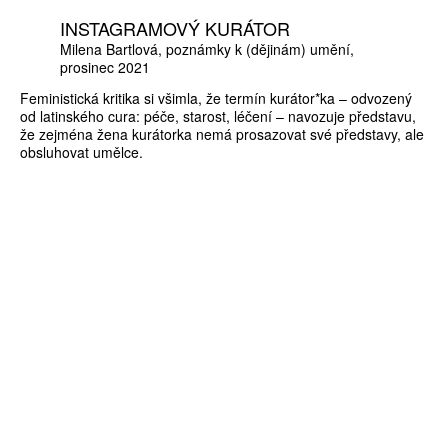
INSTAGRAMOVÝ KURÁTOR
Milena Bartlová
poznámky k (dějinám) umění
prosinec 2021
Feministická kritika si všimla, že termín kurátor*ka – odvozený
od latinského cura: péče, starost, léčení – navozuje představu,
že zejména žena kurátorka nemá prosazovat své představy, ale
obsluhovat umělce.
ZÍSKEJTE
ROČNÍ PŘEDPLATNÉ
ZA 1100 KČ