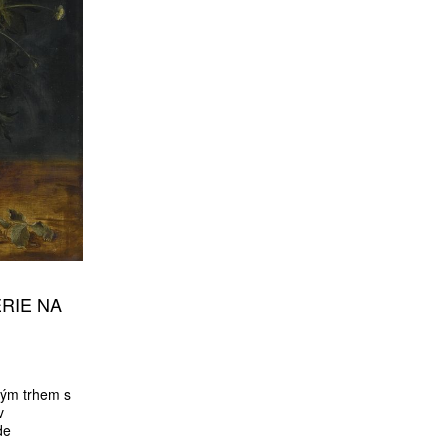
RIE NA
vým trhem s
v
de