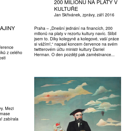
200 MILIONŮ NA PLATY V
KULTUŘE
Jan Skřivánek
zprávy
září 2016
AJINY
Praha – „Dnešní jednání na financích, 200
milionů na platy v rezortu kultury navíc. Slíbil
jsem to. Díky kolegyně a kolegové, vaší práce
si vážím!,“ napsal koncem července na svém
ference
twitterovém účtu ministr kultury Daniel
íků z celého
Herman. O den později pak zaměstnance...
sti
vy. Mezi
homase
s! zabírala