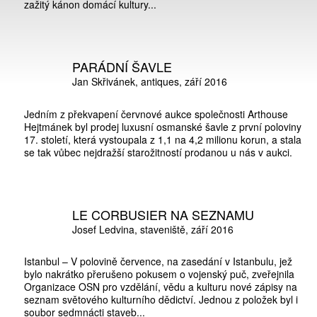
zažitý kánon domácí kultury...
PARÁDNÍ ŠAVLE
Jan Skřivánek
antiques
září 2016
Jedním z překvapení červnové aukce společnosti Arthouse
Hejtmánek byl prodej luxusní osmanské šavle z první poloviny
17. století, která vystoupala z 1,1 na 4,2 milionu korun, a stala
se tak vůbec nejdražší starožitností prodanou u nás v aukci.
LE CORBUSIER NA SEZNAMU
Josef Ledvina
staveniště
září 2016
Istanbul – V polovině července, na zasedání v Istanbulu, jež
bylo nakrátko přerušeno pokusem o vojenský puč, zveřejnila
Organizace OSN pro vzdělání, vědu a kulturu nové zápisy na
seznam světového kulturního dědictví. Jednou z položek byl i
soubor sedmnácti staveb...