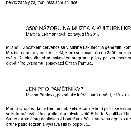
nejvíc začaly zajímat instalační situace.
3500 NÁZORŮ NA MUZEA A KULTURNÍ KR
ŠTĚNÝCH ČÍSEL
Martina Lehmannová
zprávy
září 2016
 ONLINE VERZE
Miláno – Začátkem července se v Miláně uskutečnila generální kon
ARTA ARTCARD
Mezinárodní rady muzeí ICOM, které se zúčastnilo na 3500 muzejn
světa. Do hlavního přednáškového programu přijaly pozvání osobno
globálního významu: spisovatel Orhan Pamuk,...
JEN PRO PAMĚTNÍKY?
Milena Bartlová
poznámky k (dějinám) umění
září 2016
Martin-Gropius-Bau v Berlíně nabízela letos v létě tři politické výsta
velkoformátovými fotografiemi umělých světů Příroda & politika T
Strutha a skvělou přehlídkou Jihoafričana Williama Kentridge No it i
druhé patro rozsáhlá výstava Hlasy odporu:...