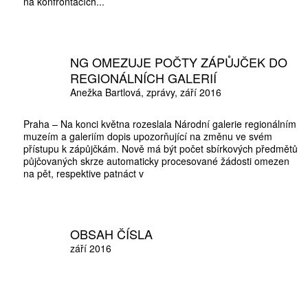
na konfrontacích...
NG OMEZUJE POČTY ZÁPŮJČEK DO
10 TI
REGIONÁLNÍCH GALERIÍ
365 DNÍ
Anežka Bartlová
zprávy
září 2016
ČLENSKÁ K
Praha – Na konci května rozeslala Národní galerie regionálním
muzeím a galeriím dopis upozorňující na změnu ve svém
přístupu k zápůjčkám. Nově má být počet sbírkových předmětů
půjčovaných skrze automaticky procesované žádosti omezen
KOUPIT PŘEDPLATNÉ
na pět, respektive patnáct v
OBSAH ČÍSLA
září 2016