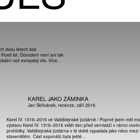
h dvou letech stal
ceti let. Důvodem není ani tak
ální než evropský vliv. Více...
KAREL JAKO ZÁMINKA
Jan Skřivánek
recenze
září 2016
Karel IV. 1316–2016 ve Valdštejnské jízdárně / Poprvé jsem měl m
výstavu Karel IV. 1316–2016 vidět den před vernisáží v rámci novi
prohlídky. Valdštejnská jízdárna v té době vypadala jako něco mezi
staveništěm. Část exponátů byla ještě...