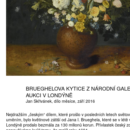
BRUEGHELOVA KYTICE Z NÁRODNÍ GALE
AUKCI V LONDÝNĚ
Jan Skřivánek
dílo měsíce
září 2016
Nejdražším „českým“ dílem, které prošlo v posledních letech světo
uměním, bylo květinové zátiší od Jana I. Brueghela, které se v létě 
Londýně prodalo bezmála za 130 milionů korun. Přívlastek český z
nepoužíváme kvůli tomu, že malíř roku 1604...