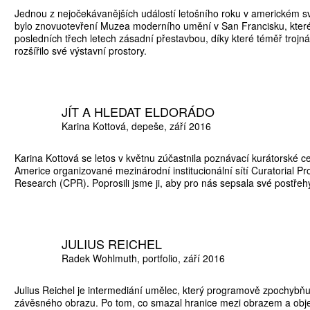
Jednou z nejočekávanějších událostí letošního roku v americkém 
bylo znovuotevření Muzea moderního umění v San Francisku, které
posledních třech letech zásadní přestavbou, díky které téměř troj
rozšířilo své výstavní prostory.
JÍT A HLEDAT ELDORÁDO
Karina Kottová
depeše
září 2016
Karina Kottová se letos v květnu zúčastnila poznávací kurátorské ce
Americe organizované mezinárodní institucionální sítí Curatorial Pr
ATNÉ
Research (CPR). Poprosili jsme ji, aby pro nás sepsala své postřeh
JULIUS REICHEL
Radek Wohlmuth
portfolio
září 2016
Julius Reichel je intermediání umělec, který programově zpochyb
závěsného obrazu. Po tom, co smazal hranice mezi obrazem a obj