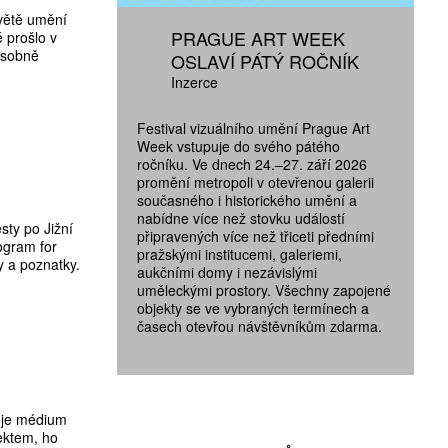
světě umění
PRAGUE ART WEEK
 prošlo v
násobně
OSLAVÍ PÁTÝ ROČNÍK
Inzerce
Festival vizuálního umění Prague Art
Week vstupuje do svého pátého
ročníku. Ve dnech 24.–27. září 2026
promění metropoli v otevřenou galerii
současného i historického umění a
nabídne více než stovku událostí
sty po Jižní
připravených více než třiceti předními
ogram for
pražskými institucemi, galeriemi,
y a poznatky.
aukčními domy i nezávislými
uměleckými prostory. Všechny zapojené
objekty se ve vybraných termínech a
časech otevřou návštěvníkům zdarma.
ňuje médium
ektem, ho