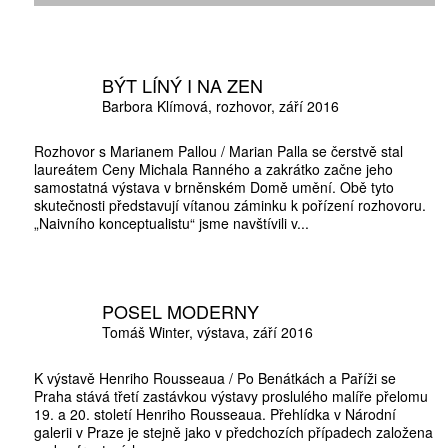
BÝT LÍNÝ I NA ZEN
Barbora Klímová
rozhovor
září 2016
Rozhovor s Marianem Pallou / Marian Palla se čerstvě stal
laureátem Ceny Michala Ranného a zakrátko začne jeho
ZÍSKEJTE
samostatná výstava v brněnském Domě umění. Obě tyto
skutečnosti představují vítanou záminku k pořízení rozhovoru.
„Naivního konceptualistu“ jsme navštívili v...
ROČNÍ PŘEDPL
POSEL MODERNY
ZA 1100 KČ
Tomáš Winter
výstava
září 2016
K výstavě Henriho Rousseaua / Po Benátkách a Paříži se
Praha stává třetí zastávkou výstavy proslulého malíře přelomu
19. a 20. století Henriho Rousseaua. Přehlídka v Národní
galerii v Praze je stejně jako v předchozích případech založena