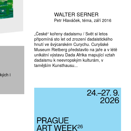
WALTER SERNER
Petr Hlaváček
téma
září 2016
„České“ kořeny dadaismu / Svět si letos
připomíná sto let od zrození dadaistického
hnutí ve švýcarském Curychu. Curyšské
Museum Rietberg představilo na jaře a v létě
unikátní výstavu Dada Afrika mapující vztah
dadaismu k neevropským kulturám, v
tamějším Kunsthausu...
kých i