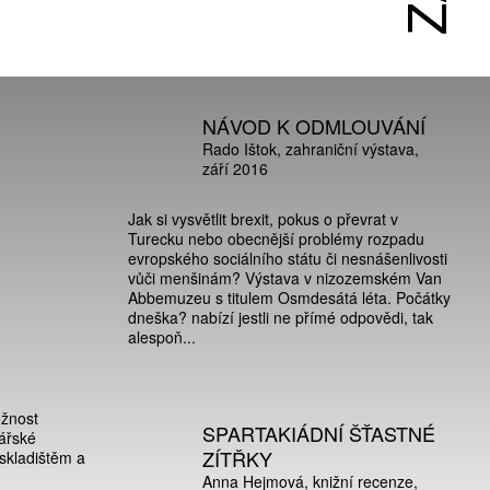
NÁVOD K ODMLOUVÁNÍ
Rado Ištok
zahraniční výstava
září 2016
Jak si vysvětlit brexit, pokus o převrat v
Turecku nebo obecnější problémy rozpadu
evropského sociálního státu či nesnášenlivosti
vůči menšinám? Výstava v nizozemském Van
Abbemuzeu s titulem Osmdesátá léta. Počátky
dneška? nabízí jestli ne přímé odpovědi, tak
alespoň...
ožnost
SPARTAKIÁDNÍ ŠŤASTNÉ
nářské
ZÍTŘKY
 skladištěm a
Anna Hejmová
knižní recenze