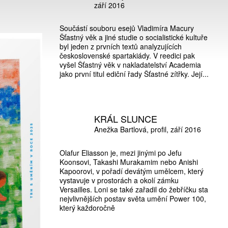
září 2016
Součástí souboru esejů Vladimíra Macury
Šťastný věk a jiné studie o socialistické kultuře
byl jeden z prvních textů analyzujících
československé spartakiády. V reedici pak
vyšel Šťastný věk v nakladatelství Academia
jako první titul ediční řady Šťastné zítřky. Její...
KRÁL SLUNCE
Anežka Bartlová
profil
září 2016
Olafur Eliasson je, mezi jinými po Jefu
Koonsovi, Takashi Murakamim nebo Anishi
Kapoorovi, v pořadí devátým umělcem, který
vystavuje v prostorách a okolí zámku
Versailles. Loni se také zařadil do žebříčku sta
nejvlivnějších postav světa umění Power 100,
který každoročně