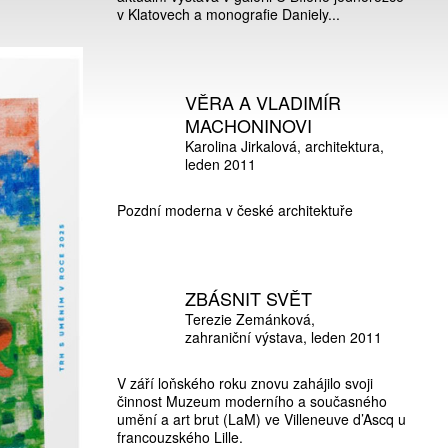
v Klatovech a monografie Daniely...
VĚRA A VLADIMÍR
MACHONINOVI
Karolina Jirkalová
architektura
leden 2011
Pozdní moderna v české architektuře
ZBÁSNIT SVĚT
Terezie Zemánková
zahraniční výstava
leden 2011
V září loňského roku znovu zahájilo svoji
činnost Muzeum moderního a současného
umění a art brut (LaM) ve Villeneuve d’Ascq u
francouzského Lille.