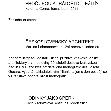
PROČ JSOU KURÁTOŘI DŮLEŽITÍ?
Kateřina Černá
téma
leden 2011
Základní orientace
ČESKOSLOVENSKÝ ARCHITEKT
ZÍSKEJTE
Martina Lehmannová
knižní recenze
leden 2011
Koncem listopadu dostali všichni příznivci československé
ROČNÍ PŘEDPL
architektury první poloviny 20. století doslova královskou
nadílku. V Praze byla představena monografie díla Josefa
Gočára, vydaná nakladatelstvím Titanic, a jen o den později se
v Bratislavě odehrál křest monografie...
ZA 1100 KČ
HODINKY JAKO ŠPERK
Lucie Zadražilová
antiques
leden 2011