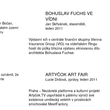
BOHUSLAV FUCHS VE
VÍDNI
an Bočan,
Jan Skřivánek
staveniště
českém území
leden 2011
ru
Výstavní síň v centrále finanční skupiny Vienna
Insurance Group (VIG) na vídeňském Ringu
hostí do půlky března výstavu věnovanou dílu
architekta Bohuslava Fuchse.
ARTYČOK ART FAIR
 oznámil, že
rie
Lucie Drdová
zprávy
leden 2011
Praha – Nezávislá platforma a kulturní projekt
Artyčok.TV uspořádal k pátému výročí své
existence umělecký veletrh v prostorách
smíchovské MeetFactory.