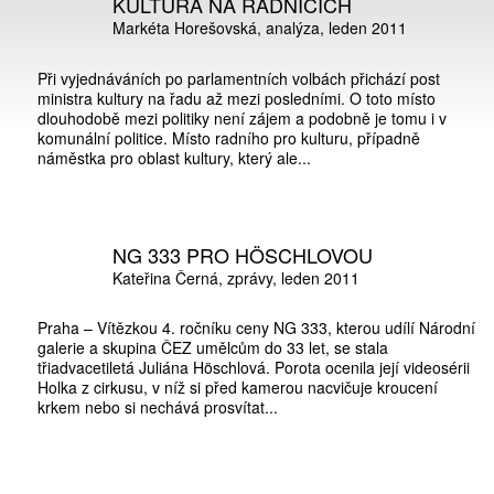
KULTURA NA RADNICÍCH
Markéta Horešovská
analýza
leden 2011
Při vyjednáváních po parlamentních volbách přichází post
ministra kultury na řadu až mezi posledními. O toto místo
dlouhodobě mezi politiky není zájem a podobně je tomu i v
komunální politice. Místo radního pro kulturu, případně
náměstka pro oblast kultury, který ale...
NG 333 PRO HÖSCHLOVOU
Kateřina Černá
zprávy
leden 2011
Praha – Vítězkou 4. ročníku ceny NG 333, kterou udílí Národní
galerie a skupina ČEZ umělcům do 33 let, se stala
třiadvacetiletá Juliána Höschlová. Porota ocenila její videosérii
Holka z cirkusu, v níž si před kamerou nacvičuje kroucení
krkem nebo si nechává prosvítat...