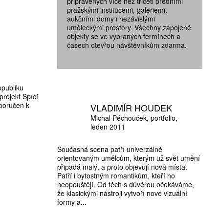
připravených více než třiceti předními
pražskými institucemi, galeriemi,
aukčními domy i nezávislými
uměleckými prostory. Všechny zapojené
objekty se ve vybraných termínech a
časech otevřou návštěvníkům zdarma.
epubliku
rojekt Spící
oporučen k
VLADIMÍR HOUDEK
Michal Pěchouček
portfolio
leden 2011
Současná scéna patří univerzálně
orientovaným umělcům, kterým už svět umění
připadá malý, a proto objevují nová místa.
Patří i bytostným romantikům, kteří ho
neopouštějí. Od těch s důvěrou očekáváme,
že klasickými nástroji vytvoří nové vizuální
formy a...