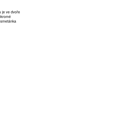
u je ve dvoře
ukromé
la smetánka