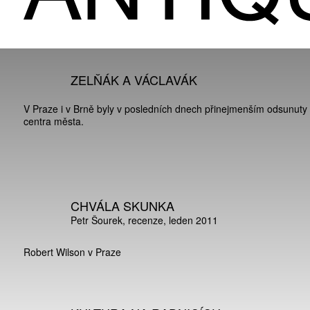
ZELŇÁK A VÁCLAVÁK
V Praze i v Brně byly v posledních dnech přinejmenším odsunuty
centra města.
CHVÁLA SKUNKA
Petr Šourek
recenze
leden 2011
Robert Wilson v Praze