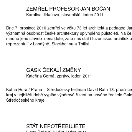
ZEMŘEL PROFESOR JAN BOČAN
Karolina Jirkalová
staveniště
leden 2011
Dne 7. prosince 2010 zemřel ve věku 73 let architekt a pedagog J
ŠTĚNÝCH ČÍSEL
významná osobnost české architektury uplynulého půlstoletí. Na 
mnoho jeho staveb nenajdete, zato náš stát i tuzemskou architektu
 ONLINE VERZE
reprezentují v Londýně, Stockholmu a Tbilisi.
ARTA ARTCARD
GASK ČEKAJÍ ZMĚNY
Kateřina Černá
zprávy
leden 2011
Kutná Hora / Praha – Středočeský hejtman David Rath 13. prosince
kraj v nejbližší době vypíše výběrové řízení na nového ředitele Gale
Středočeského kraje.
STÁT NEPOTŘEBUJETE