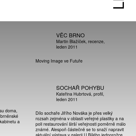
VĚC BRNO
Martin Blažíček
recenze
leden 2011
Moving Image ve Futuře
SOCHAŘ POHYBU
Kateřina Hubrtová
profil
leden 2011
asu doma,
Dílo sochaře Jiřího Nováka je přes velký
a brněnské
rozsah zejména v oblasti veřejné plastiky a na
kabinetu a
poli restaurování širší veřejnosti poměrně málo
známé. Alespoň částečně se to snaží napravit
aktuální výstava v galerii U Bílého jednorožce