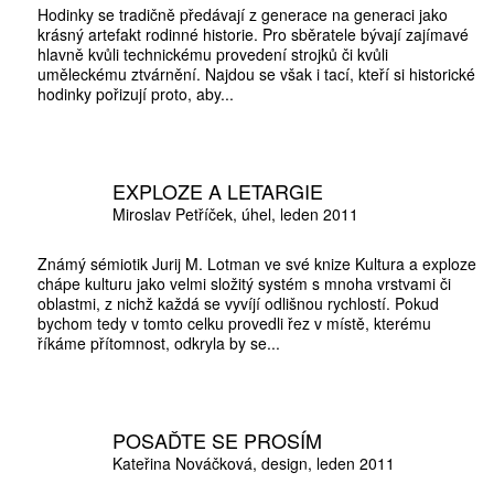
Hodinky se tradičně předávají z generace na generaci jako
krásný artefakt rodinné historie. Pro sběratele bývají zajímavé
hlavně kvůli technickému provedení strojků či kvůli
uměleckému ztvárnění. Najdou se však i tací, kteří si historické
hodinky pořizují proto, aby...
10 TI
365 DNÍ
ČLENSKÁ K
EXPLOZE A LETARGIE
Miroslav Petříček
úhel
leden 2011
KOUPIT PŘEDPLATNÉ
Známý sémiotik Jurij M. Lotman ve své knize Kultura a exploze
chápe kulturu jako velmi složitý systém s mnoha vrstvami či
oblastmi, z nichž každá se vyvíjí odlišnou rychlostí. Pokud
bychom tedy v tomto celku provedli řez v místě, kterému
říkáme přítomnost, odkryla by se...
POSAĎTE SE PROSÍM
Kateřina Nováčková
design
leden 2011