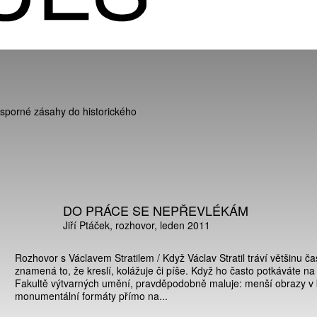
 sporné zásahy do historického
DO PRÁCE SE NEPŘEVLÉKÁM
Jiří Ptáček
rozhovor
leden 2011
Rozhovor s Václavem Stratilem / Když Václav Stratil tráví většinu č
znamená to, že kreslí, kolážuje či píše. Když ho často potkáváte n
Fakultě výtvarných umění, pravděpodobně maluje: menší obrazy v 
monumentální formáty přímo na...