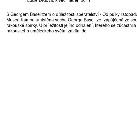
Lucie Drdová
k věci
leden 2011
S Georgem Baselitzem o důležitosti sběratelství / Od půlky listopad
Musea Kampa umístěna socha Georga Baselitze, zapůjčená ze so
rakouské sbírky. U příležitosti jejího odhalení, kterého se zúčastni
rakouského uměleckého světa, zavítal do