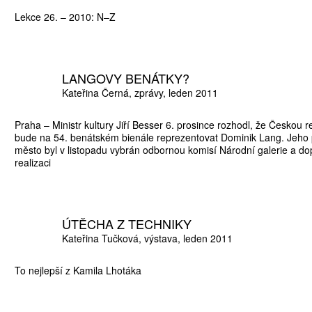
Lekce 26. – 2010: N–Z
LANGOVY BENÁTKY?
Kateřina Černá
zprávy
leden 2011
Praha – Ministr kultury Jiří Besser 6. prosince rozhodl, že Českou r
bude na 54. benátském bienále reprezentovat Dominik Lang. Jeho p
město byl v listopadu vybrán odbornou komisí Národní galerie a d
realizaci
ATNÉ
ÚTĚCHA Z TECHNIKY
Kateřina Tučková
výstava
leden 2011
To nejlepší z Kamila Lhotáka