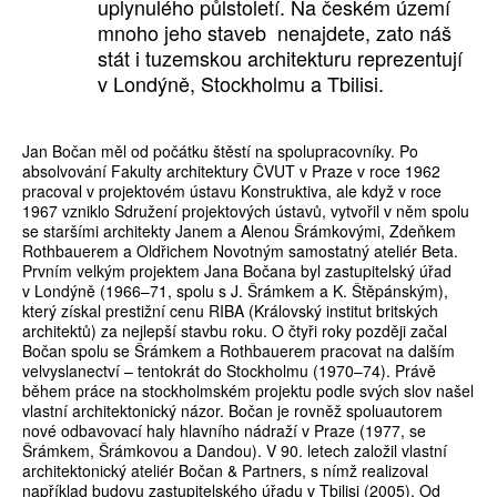
uplynulého půlstoletí. Na českém území
mnoho jeho staveb nenajdete, zato náš
stát i tuzemskou architekturu reprezentují
v Londýně, Stockholmu a Tbilisi.
Jan Bočan měl od počátku štěstí na spolupracovníky. Po
absolvování Fakulty architektury ČVUT v Praze v roce 1962
pracoval v projektovém ústavu Konstruktiva, ale když v roce
1967 vzniklo Sdružení projektových ústavů, vytvořil v něm spolu
se staršími architekty Janem a Alenou Šrámkovými, Zdeňkem
Rothbauerem a Oldřichem Novotným samostatný ateliér Beta.
Prvním velkým projektem Jana Bočana byl zastupitelský úřad
v Londýně (1966–71, spolu s J. Šrámkem a K. Štěpánským),
který získal prestižní cenu RIBA (Královský institut britských
architektů) za nejlepší stavbu roku. O čtyři roky později začal
Bočan spolu se Šrámkem a Rothbauerem pracovat na dalším
velvyslanectví – tentokrát do Stockholmu (1970–74). Právě
během práce na stockholmském projektu podle svých slov našel
vlastní architektonický názor. Bočan je rovněž spoluautorem
nové odbavovací haly hlavního nádraží v Praze (1977, se
Šrámkem, Šrámkovou a Dandou). V 90. letech založil vlastní
architektonický ateliér Bočan & Partners, s nímž realizoval
například budovu zastupitelského úřadu v Tbilisi (2005). Od