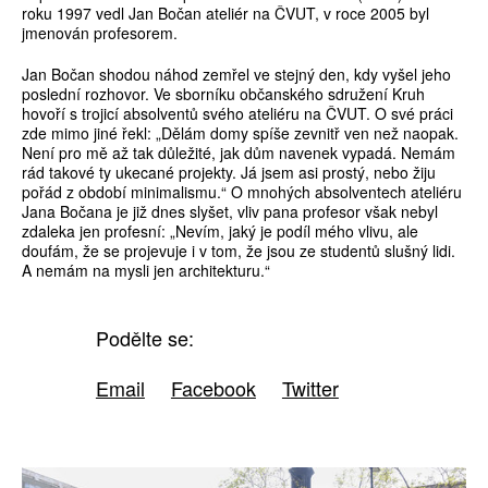
roku 1997 vedl Jan Bočan ateliér na ČVUT, v roce 2005 byl
jmenován profesorem.
Jan Bočan shodou náhod zemřel ve stejný den, kdy vyšel jeho
poslední rozhovor. Ve sborníku občanského sdružení Kruh
hovoří s trojicí absolventů svého ateliéru na ČVUT. O své práci
zde mimo jiné řekl: „Dělám domy spíše zevnitř ven než naopak.
Není pro mě až tak důležité, jak dům navenek vypadá. Nemám
rád takové ty ukecané projekty. Já jsem asi prostý, nebo žiju
pořád z období minimalismu.“ O mnohých absolventech ateliéru
Jana Bočana je již dnes slyšet, vliv pana profesor však nebyl
zdaleka jen profesní: „Nevím, jaký je podíl mého vlivu, ale
doufám, že se projevuje i v tom, že jsou ze studentů slušný lidi.
A nemám na mysli jen architekturu.“
Podělte se:
Email
Facebook
Twitter