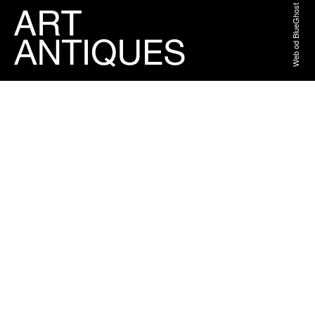
Web od BlueGhost