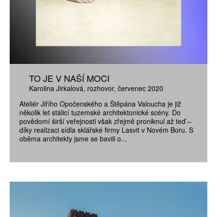
TO JE V NAŠÍ MOCI
Karolina Jirkalová
rozhovor
červenec 2020
Ateliér Jiřího Opočenského a Štěpána Valoucha je již
několik let stálicí tuzemské architektonické scény. Do
povědomí širší veřejnosti však zřejmě proniknul až teď –
díky realizaci sídla sklářské firmy Lasvit v Novém Boru. S
oběma architekty jsme se bavili o...