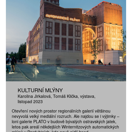
KULTURNÍ MLÝNY
Karolina Jirkalová
Tomáš Klička
výstava
listopad 2023
Otevření nových prostor regionálních galerií většinou
nevyvolá velký mediální rozruch. Ale najdou se i výjimky –
loni galerie PLATO v budově bývalých ostravských jatek,
letos pak areál někdejších Winternitzových automatických
mlýnů v Pardubicích, kde nově sídlí hned...