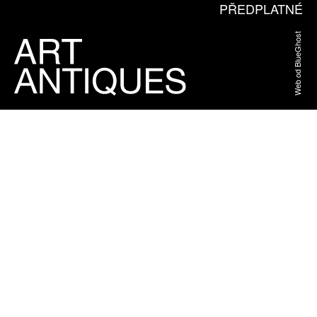
PŘEDPLATNÉ
Web od BlueGhost