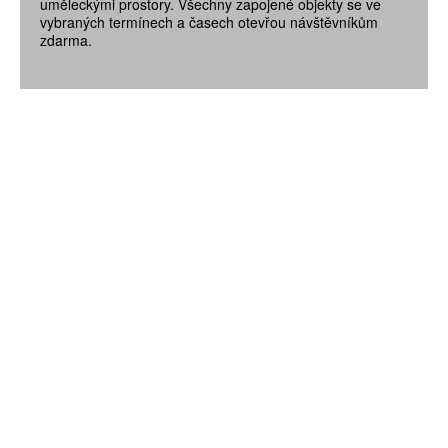
uměleckými prostory. Všechny zapojené objekty se ve
vybraných termínech a časech otevřou návštěvníkům
zdarma.
ZÍSKEJTE
ROČNÍ PŘEDPLATNÉ
ZA 1100 KČ