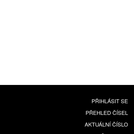
ZA 1100 KČ
10 TIŠTĚNÝCH ČÍSEL
365 DNÍ ONLINE VERZE
ČLENSKÁ KARTA ARTCARD
KOUPIT PŘEDPLATNÉ
PŘIHLÁSIT SE
PŘEHLED ČÍSEL
AKTUÁLNÍ ČÍSLO