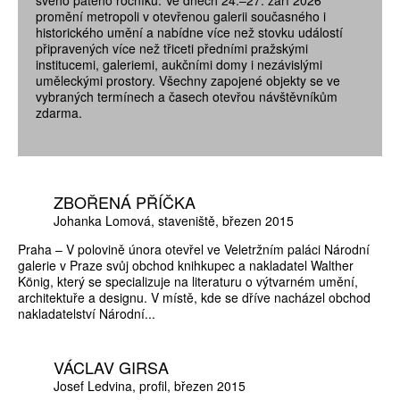
promění metropoli v otevřenou galerii současného i
historického umění a nabídne více než stovku událostí
připravených více než třiceti předními pražskými
institucemi, galeriemi, aukčními domy i nezávislými
uměleckými prostory. Všechny zapojené objekty se ve
vybraných termínech a časech otevřou návštěvníkům
zdarma.
ZBOŘENÁ PŘÍČKA
Johanka Lomová
staveniště
březen 2015
Praha – V polovině února otevřel ve Veletržním paláci Národní
galerie v Praze svůj obchod knihkupec a nakladatel Walther
König, který se specializuje na literaturu o výtvarném umění,
architektuře a designu. V místě, kde se dříve nacházel obchod
nakladatelství Národní...
VÁCLAV GIRSA
Josef Ledvina
profil
březen 2015