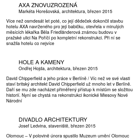
AXA ZNOVUZROZENÁ
Markéta Horešovská
architektura
březen 2015
Více než osmdesát let poté, co její dědeček dokončil stavbu
hotelu AXA navrženého pro její babičku, otevřela v minulých
měsících lékařka Běla Friedländerová známou budovu v
pražské ulici Na Poříčí po kompletní rekonstrukci. Při ní se
snažila hotelu co nejvíce
HOLE A KAMENY
Ondřej Hojda
architektura
březen 2015
David Chipperfield a jeho práce v Berlíně / Víc než ve své vlasti
staví britský architekt David Chipperfield už mnoho let v Berlíně.
Daří se mu zde nacházet přiměřený přístup k místům se složitou
historií. Nyní se chystá na rekonstrukci ikonické Miesovy Nové
Národní
DIVADLO ARCHITEKTURY
Josef Ledvina
staveniště
březen 2015
Olomouc – V polovině února spustilo Muzeum umění Olomouc