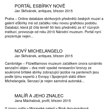
PORTÁL ESBÍRKY NOVĚ
Jan Skřivánek
antiques
březen 2015
Praha – Online databáze sbírkových předmětů českých muzeí a
galerií eSbírky má od začátku roku novou grafickou podobu.
Databázi, která již čítá téměř 50 tisíc předmětů ze 47 různých
institucí, provozuje od roku 2010 Národní muzeum. Portál nyní
prezentuje nejen...
NOVÝ MICHELANGELO
Jan Skřivánek
antiques
březen 2015
Cambridge – Fitzwilliamovo muzeum začátkem února oznámilo
senzační objev – dva metr vysoké renesanční bronzy ze
soukromé britské sbírky zobrazující jezdce na panterech jsou
podle týmu expertů z Evropy i Spojených států dílem
Michelangela. Senzací je nejen samotná autorská...
MALÍŘ A JEHO ZNALEC
Jana Máchalová
profil
březen 2015
V únoru vyšla v Moravské galerii v Brně dvousvazková