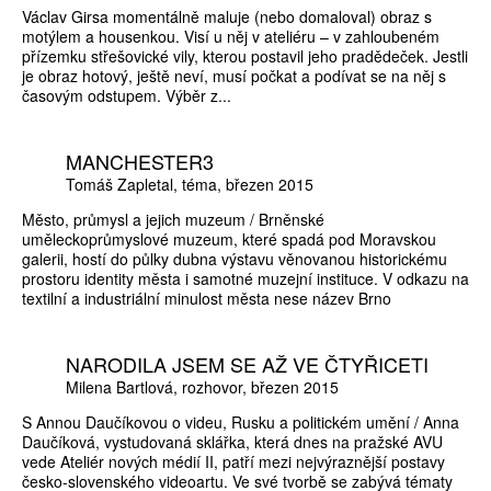
Václav Girsa momentálně maluje (nebo domaloval) obraz s
motýlem a housenkou. Visí u něj v ateliéru – v zahloubeném
přízemku střešovické vily, kterou postavil jeho pradědeček. Jestli
je obraz hotový, ještě neví, musí počkat a podívat se na něj s
časovým odstupem. Výběr z...
MANCHESTER3
Tomáš Zapletal
téma
březen 2015
Město, průmysl a jejich muzeum / Brněnské
uměleckoprůmyslové muzeum, které spadá pod Moravskou
galerii, hostí do půlky dubna výstavu věnovanou historickému
prostoru identity města i samotné muzejní instituce. V odkazu na
textilní a industriální minulost města nese název Brno
NARODILA JSEM SE AŽ VE ČTYŘICETI
Milena Bartlová
rozhovor
březen 2015
S Annou Daučíkovou o videu, Rusku a politickém umění / Anna
Daučíková, vystudovaná sklářka, která dnes na pražské AVU
vede Ateliér nových médií II, patří mezi nejvýraznější postavy
česko-slovenského videoartu. Ve své tvorbě se zabývá tématy