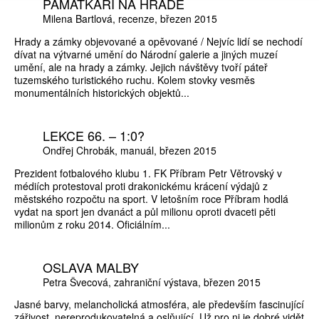
PAMÁTKÁŘI NA HRADĚ
Milena Bartlová
recenze
březen 2015
Hrady a zámky objevované a opěvované / Nejvíc lidí se nechodí
dívat na výtvarné umění do Národní galerie a jiných muzeí
umění, ale na hrady a zámky. Jejich návštěvy tvoří páteř
tuzemského turistického ruchu. Kolem stovky vesměs
monumentálních historických objektů...
LEKCE 66. – 1:0?
Ondřej Chrobák
manuál
březen 2015
Prezident fotbalového klubu 1. FK Příbram Petr Větrovský v
médiích protestoval proti drakonickému krácení výdajů z
městského rozpočtu na sport. V letošním roce Příbram hodlá
vydat na sport jen dvanáct a půl milionu oproti dvaceti pěti
milionům z roku 2014. Oficiálním...
OSLAVA MALBY
Petra Švecová
zahraniční výstava
březen 2015
Jasné barvy, melancholická atmosféra, ale především fascinující
zářivost, nereprodukovatelná a oslňující. Už pro ni je dobré vidět