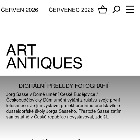
ČERVEN 2026
ČERVENEC 2026
DIGITÁLNÍ PŘELUDY FOTOGRAFIÍ
Jörg Sasse v Domě umění České Budějovice /
Českobudějovický Dům umění vytáhl z rukávu svoje první
letošní eso. Je jím výstavní projekt předního představitele
düsseldorfské školy Jörga Sasseho. Přestože Sasse zatím
samostatně v České republice nevystavoval, zdejší...