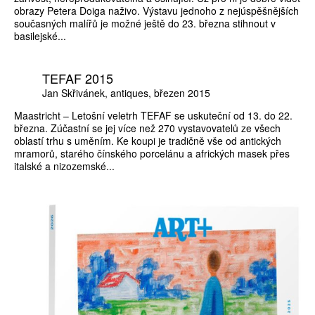
obrazy Petera Doiga naživo. Výstavu jednoho z nejúspěšnějších
současných malířů je možné ještě do 23. března stihnout v
basilejské...
TEFAF 2015
Jan Skřivánek
antiques
březen 2015
Maastricht – Letošní veletrh TEFAF se uskuteční od 13. do 22.
března. Zúčastní se jej více než 270 vystavovatelů ze všech
oblastí trhu s uměním. Ke koupi je tradičně vše od antických
mramorů, starého čínského porcelánu a afrických masek přes
italské a nizozemské...