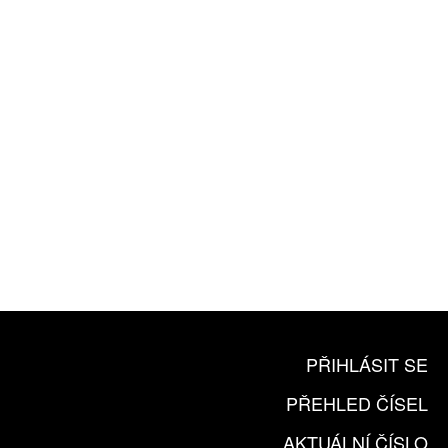
ZA 1100 KČ
10 TIŠTĚNÝCH ČÍSEL
365 DNÍ ONLINE VERZE
ČLENSKÁ KARTA ARTCARD
KOUPIT PŘEDPLATNÉ
PŘIHLÁSIT SE
PŘEHLED ČÍSEL
AKTUÁLNÍ ČÍSLO