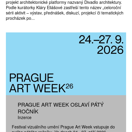
projekt architektonické platformy nazvaný Divadlo architektury.
Podle kurátorky Kláry Eliášové zastřeší tento název „celoroční
sérii aktivit – výstav, přednášek, diskuzí, projekcí či tematických
procházek po...
PRAGUE ART WEEK OSLAVÍ PÁTÝ
ROČNÍK
Inzerce
Festival vizuálního umění Prague Art Week vstupuje do
svého pátého ročníku. Ve dnech 24.–27. září 2026