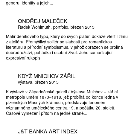
gendru, identity a jejich...
ONDŘEJ MALEČEK
Radek Wohlmuth
portfolio
březen 2015
Malíř deníkového typu, který do svých pláten dokáže vtělit i zimu
z ateliéru. Přemýšlivý solitér se slabostí pro romantickou
literaturu a přírodní symbolismus, v jehož obrazech se prolíná
dobrodružství, pohádka i osobní život. Jeho sumarizující
expresivní rukopis
KDYŽ MNICHOV ZÁŘIL
výstava
březen 2015
K výstavě v Západočeské galerii / Výstava Mnichov – zářící
metropole umění 1870–1918, jež probíhá od konce ledna v
plzeňských Masných krámech, představuje fenomén
významného uměleckého centra 19. a počátku 20. století.
Časové vymezení přitom na jedné straně...
J&T BANKA ART INDEX