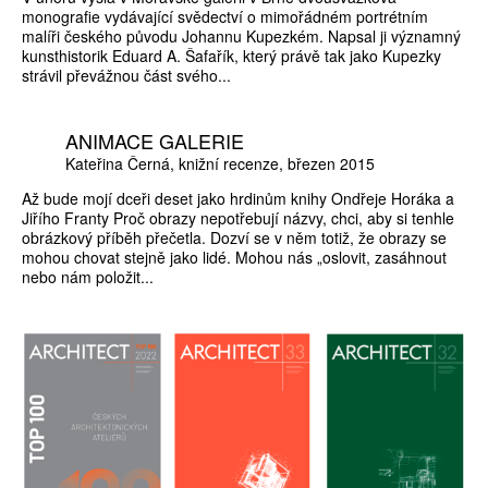
monografie vydávající svědectví o mimořádném portrétním
malíři českého původu Johannu Kupezkém. Napsal ji významný
kunsthistorik Eduard A. Šafařík, který právě tak jako Kupezky
strávil převážnou část svého...
ANIMACE GALERIE
Kateřina Černá
knižní recenze
březen 2015
Až bude mojí dceři deset jako hrdinům knihy Ondřeje Horáka a
Jiřího Franty Proč obrazy nepotřebují názvy, chci, aby si tenhle
obrázkový příběh přečetla. Dozví se v něm totiž, že obrazy se
mohou chovat stejně jako lidé. Mohou nás „oslovit, zasáhnout
nebo nám položit...