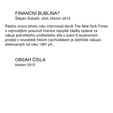
FINANČNÍ BUBLINA?
Štěpán Kubalík
úhel
březen 2015
Pátého února tohoto roku informoval deník The New York Times
o nejnovějším posunutí hranice nejvyšší částky vydané za
nákup jednotlivého uměleckého díla v aukci či soukromém
prodeji v novodobé historii (východiskem je žebříček nákupů
sledovaných od roku 1987 při...
OBSAH ČÍSLA
březen 2015
ZÍSKEJTE
ROČNÍ PŘEDPLATNÉ