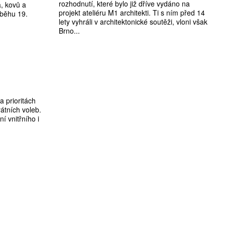
rozhodnutí, které bylo již dříve vydáno na
a, kovů a
projekt ateliéru M1 architekti. Ti s ním před 14
ůběhu 19.
lety vyhráli v architektonické soutěži, vloni však
Brno...
 prioritách
átních voleb.
 vnitřního i