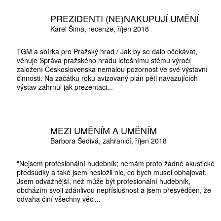
PREZIDENTI (NE)NAKUPUJÍ UMĚNÍ
Karel Šima
recenze
říjen 2018
TGM a sbírka pro Pražský hrad / Jak by se dalo očekávat,
věnuje Správa pražského hradu letošnímu stému výročí
založení Československa nemalou pozornost ve své výstavní
činnosti. Na začátku roku avizovaný plán pěti navazujících
výstav zahrnul jak prezentaci...
MEZI UMĚNÍM A UMĚNÍM
Barbora Šedivá
zahraničí
říjen 2018
"Nejsem profesionální hudebník; nemám proto žádné akustické
předsudky a také jsem nesložil nic, co bych musel obhajovat.
Jsem odvážnější, než může být profesionální hudebník,
obcházím svoji zdánlivou nepříslušnost a jsem přesvědčen, že
odvaha činí všechny věci...