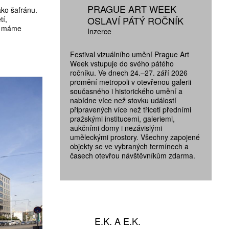
PRAGUE ART WEEK
ako šafránu.
OSLAVÍ PÁTÝ ROČNÍK
tí,
y, máme
Inzerce
Festival vizuálního umění Prague Art
Week vstupuje do svého pátého
ročníku. Ve dnech 24.–27. září 2026
promění metropoli v otevřenou galerii
současného i historického umění a
nabídne více než stovku událostí
připravených více než třiceti předními
pražskými institucemi, galeriemi,
aukčními domy i nezávislými
uměleckými prostory. Všechny zapojené
objekty se ve vybraných termínech a
časech otevřou návštěvníkům zdarma.
E.K. A E.K.