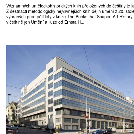
Významných uměleckohistorických knih přeložených do češtiny je j
Z šestnácti metodologicky nejvlivnějších knih dějin umění z 20. stole
vybraných před pěti lety v knize The Books that Shaped Art Histor
v češtině jen Umění a iluze od Ernsta H....
ATNÉ