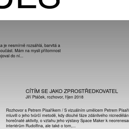
a je nesmírně rozsáhlá, barvitá a
 součást. Mám na mysli přítomnost
joval do ní...
CÍTÍM SE JAKO ZPROSTŘEDKOVATEL
Jiří Ptáček
rozhovor
říjen 2018
Rozhovor s Petrem Písaříkem / S vizuálním umělcem Petrem Písa
mluvili o jeho tvůrčí metodě, kdy dlouhé fáze zdánlivého nicnedělání 
horečnaté aktivity, o vztahu jeho výstavy Space Maker k neorenes
interiérům Rudolfina, ale také o tom,...