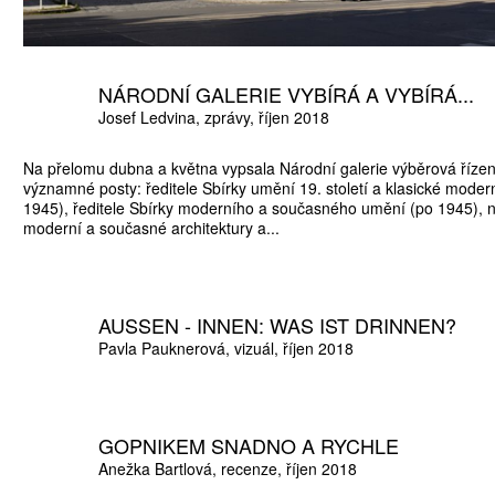
NÁRODNÍ GALERIE VYBÍRÁ A VYBÍRÁ...
ŠTĚNÝCH ČÍSEL
Josef Ledvina
zprávy
říjen 2018
 ONLINE VERZE
Na přelomu dubna a května vypsala Národní galerie výběrová řízení
ARTA ARTCARD
významné posty: ředitele Sbírky umění 19. století a klasické mode
1945), ředitele Sbírky moderního a současného umění (po 1945), n
moderní a současné architektury a...
AUSSEN - INNEN: WAS IST DRINNEN?
Pavla Pauknerová
vizuál
říjen 2018
GOPNIKEM SNADNO A RYCHLE
Anežka Bartlová
recenze
říjen 2018