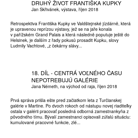
DRUHÝ ŽIVOT FRANTIŠKA KUPKY
Jan Skřivánek
výstava
říjen 2018
Retrospektiva Františka Kupky ve Valdštejnské jízdárně, která
je upravenou reprízou výstavy, jež se na jaře konala
10 TI
v pařížském Grand Palais a která následně poputuje ještě do
Helsinek, je dalším z řady pokusů prosadit Kupku, slovy
365 DNÍ
Ludmily Vachtové, „z čekárny slávy...
ČLENSKÁ K
18. DÍL - CENTRÁ VOĽNÉHO ČASU
KOUPIT PŘEDPLATNÉ
NEPOTREBUJÚ GALÉRIE
Jana Németh
na východ od raja
říjen 2018
Prvá správa prišla ešte pred začiatkom leta z Turčianskej
galérie v Martine. Po dvoch rokoch od nástupu novej riaditeľky
ostala v galérii pracovať posledná odborná zamestnankyňa z
pôvodného tímu. Bývalí zamestnanci opisovali zúfalú situáciu:
kumulované pracovné funkcie, zlé...