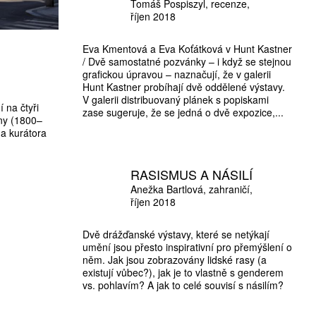
Tomáš Pospiszyl
recenze
říjen 2018
Eva Kmentová a Eva Koťátková v Hunt Kastner
/ Dvě samostatné pozvánky – i když se stejnou
grafickou úpravou – naznačují, že v galerii
Hunt Kastner probíhají dvě oddělené výstavy.
V galerii distribuovaný plánek s popiskami
 na čtyři
zase sugeruje, že se jedná o dvě expozice,...
rny (1800–
a kurátora
RASISMUS A NÁSILÍ
Anežka Bartlová
zahraničí
říjen 2018
Dvě drážďanské výstavy, které se netýkají
umění jsou přesto inspirativní pro přemýšlení o
něm. Jak jsou zobrazovány lidské rasy (a
existují vůbec?), jak je to vlastně s genderem
vs. pohlavím? A jak to celé souvisí s násilím?