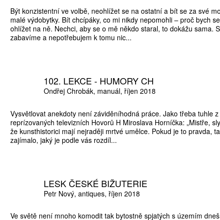
Být konzistentní ve volbě, neohlížet se na ostatní a bít se za své m
malé výdobytky. Bít chcípáky, co mi nikdy nepomohli – proč bych se
ohlížet na ně. Nechci, aby se o mě někdo staral, to dokážu sama. 
zabavíme a nepotřebujem k tomu nic...
102. LEKCE - HUMORY CH
Ondřej Chrobák
manuál
říjen 2018
Vysvětlovat anekdoty není záviděníhodná práce. Jako třeba tuhle 
reprízovaných televizních Hovorů H Miroslava Horníčka: „Mistře, sl
že kunsthistorici mají nejraději mrtvé umělce. Pokud je to pravda, t
zajímalo, jaký je podle vás rozdíl...
LESK ČESKÉ BIŽUTERIE
Petr Nový
antiques
říjen 2018
Ve světě není mnoho komodit tak bytostně spjatých s územím dne