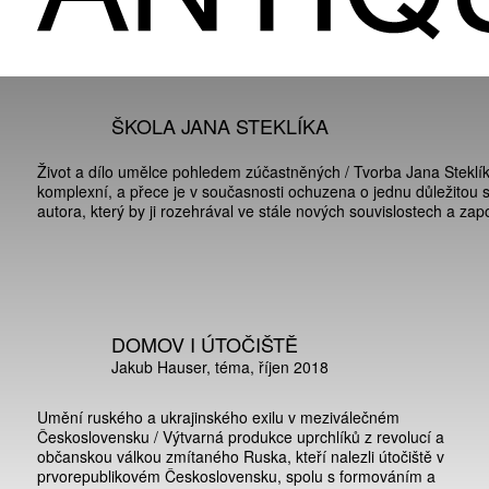
ŠKOLA JANA STEKLÍKA
Život a dílo umělce pohledem zúčastněných / Tvorba Jana Steklík
komplexní, a přece je v současnosti ochuzena o jednu důležitou
autora, který by ji rozehrával ve stále nových souvislostech a zapo
DOMOV I ÚTOČIŠTĚ
Jakub Hauser
téma
říjen 2018
Umění ruského a ukrajinského exilu v meziválečném
Československu / Výtvarná produkce uprchlíků z revolucí a
občanskou válkou zmítaného Ruska, kteří nalezli útočiště v
prvorepublikovém Československu, spolu s formováním a