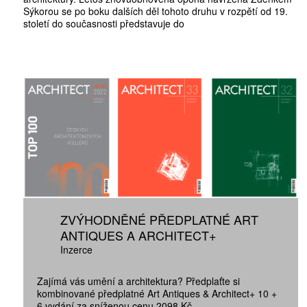
Sýkorou se po boku dalších děl tohoto druhu v rozpětí od 19.
století do současnosti představuje do
ZVÝHODNĚNÉ PŘEDPLATNÉ ART
ANTIQUES A ARCHITECT+
Inzerce
Zajímá vás umění a architektura? Předplaťte si
kombinované předplatné Art Antiques & Architect+ 10 +
6 vydání za sníženou cenu 2098 Kč.