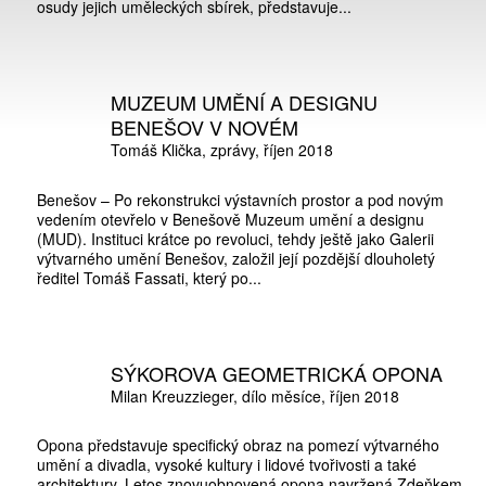
osudy jejich uměleckých sbírek, představuje...
MUZEUM UMĚNÍ A DESIGNU
BENEŠOV V NOVÉM
Tomáš Klička
zprávy
říjen 2018
Benešov – Po rekonstrukci výstavních prostor a pod novým
vedením otevřelo v Benešově Muzeum umění a designu
(MUD). Instituci krátce po revoluci, tehdy ještě jako Galerii
výtvarného umění Benešov, založil její pozdější dlouholetý
ředitel Tomáš Fassati, který po...
SÝKOROVA GEOMETRICKÁ OPONA
Milan Kreuzzieger
dílo měsíce
říjen 2018
Opona představuje specifický obraz na pomezí výtvarného
umění a divadla, vysoké kultury i lidové tvořivosti a také
architektury. Letos znovuobnovená opona navržená Zdeňkem