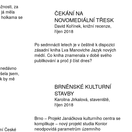
ožnosti, za
 já měla
ČEKÁNÍ NA
S holkama se
NOVOMEDIÁLNÍ TŘESK
David Kořínek
knižní recenze
říjen 2018
Po sedmnácti letech je v češtině k dispozici
zásadní kniha Lva Manoviche Jazyk nových
médií. Co kniha znamenala v době svého
publikování a proč ji číst dnes?
z nedávno
yšela jsem,
ak by mě
BRNĚNSKÉ KULTURNÍ
STAVBY
Karolina Jirkalová
staveniště
říjen 2018
Brno – Projekt Janáčkova kulturního centra se
komplikuje – nový projekt studia Konior
neodpovídá parametrům územního
šní České