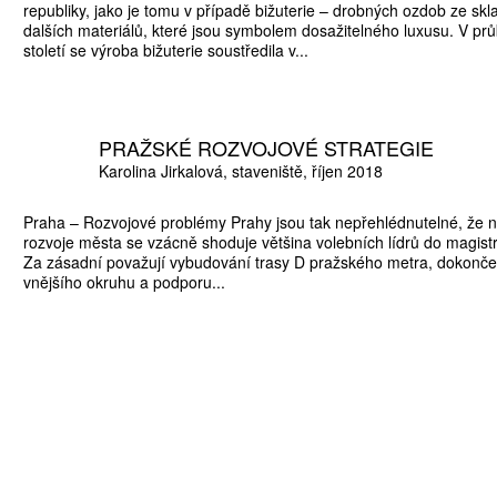
republiky, jako je tomu v případě bižuterie – drobných ozdob ze skl
dalších materiálů, které jsou symbolem dosažitelného luxusu. V pr
století se výroba bižuterie soustředila v...
PRAŽSKÉ ROZVOJOVÉ STRATEGIE
Karolina Jirkalová
staveniště
říjen 2018
Praha – Rozvojové problémy Prahy jsou tak nepřehlédnutelné, že na
rozvoje města se vzácně shoduje většina volebních lídrů do magistr
Za zásadní považují vybudování trasy D pražského metra, dokončení
vnějšího okruhu a podporu...