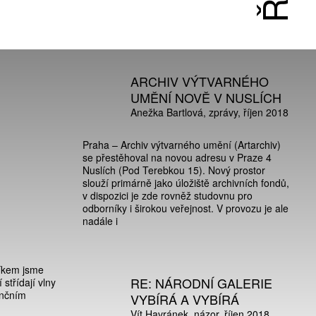
ARCHIV VÝTVARNÉHO
UMĚNÍ NOVĚ V NUSLÍCH
Anežka Bartlová
zprávy
říjen 2018
Praha – Archiv výtvarného umění (Artarchiv)
se přestěhoval na novou adresu v Praze 4
Nuslích (Pod Terebkou 15). Nový prostor
slouží primárně jako úložiště archivních fondů,
v dispozici je zde rovněž studovnu pro
odborníky i širokou veřejnost. V provozu je ale
nadále i
říkem jsme
RE: NÁRODNÍ GALERIE
střídají vlny
ančním
VYBÍRÁ A VYBÍRÁ
Vít Havránek
názor
říjen 2018