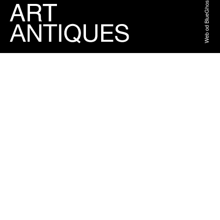
Web od BlueGhost