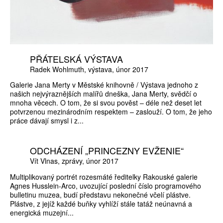
PŘÁTELSKÁ VÝSTAVA
Radek Wohlmuth
výstava
únor 2017
Galerie Jana Merty v Městské knihovně / Výstava jednoho z
našich nejvýraznějších malířů dneška, Jana Merty, svědčí o
mnoha věcech. O tom, že si svou pověst – déle než deset let
potvrzenou mezinárodním respektem – zaslouží. O tom, že jeho
práce dávají smysl i z...
ODCHÁZENÍ „PRINCEZNY EVŽENIE“
Vít Vlnas
zprávy
únor 2017
Multiplikovaný portrét rozesmáté ředitelky Rakouské galerie
Agnes Husslein-Arco, uvozující poslední číslo programového
bulletinu muzea, budí představu nekonečné včelí plástve.
Plástve, z jejíž každé buňky vyhlíží stále tatáž neúnavná a
energická muzejní...