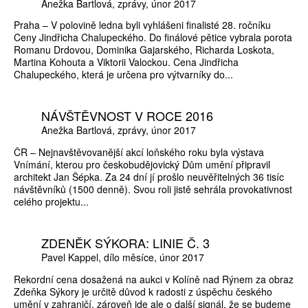
Anežka Bartlová
zprávy
únor 2017
Praha – V polovině ledna byli vyhlášeni finalisté 28. ročníku
Ceny Jindřicha Chalupeckého. Do finálové pětice vybrala porota
Romanu Drdovou, Dominika Gajarského, Richarda Loskota,
Martina Kohouta a Viktorii Valockou. Cena Jindřicha
Chalupeckého, která je určena pro výtvarníky do...
NÁVŠTĚVNOST V ROCE 2016
Anežka Bartlová
zprávy
únor 2017
ČR – Nejnavštěvovanější akcí loňského roku byla výstava
Vnímání, kterou pro českobudějovický Dům umění připravil
architekt Jan Šépka. Za 24 dní jí prošlo neuvěřitelných 36 tisíc
návštěvníků (1500 denně). Svou roli jistě sehrála provokativnost
celého projektu...
ZDENĚK SÝKORA: LINIE Č. 3
Pavel Kappel
dílo měsíce
únor 2017
Rekordní cena dosažená na aukci v Kolíně nad Rýnem za obraz
Zdeňka Sýkory je určitě důvod k radosti z úspěchu českého
umění v zahraničí, zároveň jde ale o další signál, že se budeme