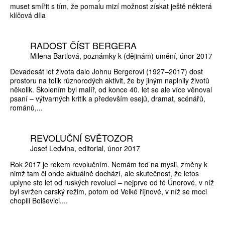
muset smířit s tím, že pomalu mizí možnost získat ještě některá
klíčová díla
RADOST ČÍST BERGERA
Milena Bartlová
poznámky k (dějinám) umění
únor 2017
Devadesát let života dalo Johnu Bergerovi (1927­–2017) dost
prostoru na tolik různorodých aktivit, že by jiným naplnily životů
několik. Školením byl malíř, od konce 40. let se ale více věnoval
psaní – výtvarných kritik a především esejů, dramat, scénářů,
románů,...
REVOLUČNÍ SVĚTOZOR
Josef Ledvina
editorial
únor 2017
Rok 2017 je rokem revolučním. Nemám teď na mysli, změny k
nimž tam či onde aktuálně dochází, ale skutečnost, že letos
uplyne sto let od ruských revolucí – nejprve od té Únorové, v níž
byl svržen carský režim, potom od Velké říjnové, v níž se moci
chopili Bolševici....