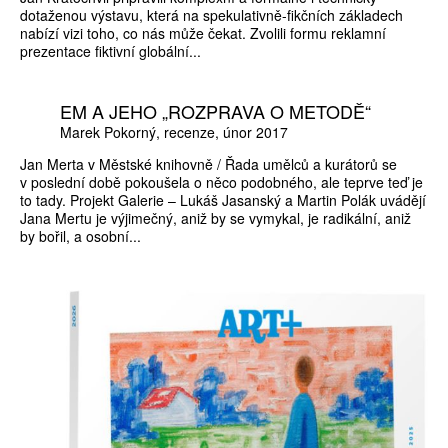
dotaženou výstavu, která na spekulativně-fikčních základech
nabízí vizi toho, co nás může čekat. Zvolili formu reklamní
prezentace fiktivní globální...
EM A JEHO „ROZPRAVA O METODĚ“
Marek Pokorný
recenze
únor 2017
Jan Merta v Městské knihovně / Řada umělců a kurátorů se
v poslední době pokoušela o něco podobného, ale teprve teď je
to tady. Projekt Galerie – Lukáš Jasanský a Martin Polák uvádějí
Jana Mertu je výjimečný, aniž by se vymykal, je radikální, aniž
by bořil, a osobní...