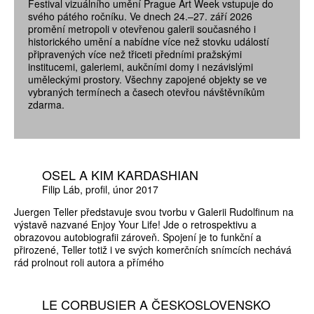
Festival vizuálního umění Prague Art Week vstupuje do
svého pátého ročníku. Ve dnech 24.–27. září 2026
promění metropoli v otevřenou galerii současného i
historického umění a nabídne více než stovku událostí
připravených více než třiceti předními pražskými
institucemi, galeriemi, aukčními domy i nezávislými
uměleckými prostory. Všechny zapojené objekty se ve
vybraných termínech a časech otevřou návštěvníkům
zdarma.
OSEL A KIM KARDASHIAN
Filip Láb
profil
únor 2017
Juergen Teller představuje svou tvorbu v Galerii Rudolfinum na
výstavě nazvané Enjoy Your Life! Jde o retrospektivu a
obrazovou autobiografii zároveň. Spojení je to funkční a
přirozené, Teller totiž i ve svých komerčních snímcích nechává
rád prolnout roli autora a přímého
LE CORBUSIER A ČESKOSLOVENSKO