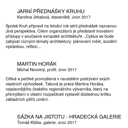
JARNÍ PŘEDNÁŠKY KRUHU
Karolina Jirkalová
staveniště
únor 2017
Spolek Kruh připravil na letošní rok sérii přednášek nazvanou
Jiná perspektiva. Cílem organizátorů je představit inovativní
přístupy v současné evropské architektuře. „Cyklus se bude
zabývat různými tématy architektury: plánování měst, sociální
výstavbou, reflexí...
MARTIN HORÁK
Michal Novotný
profil
únor 2017
Citlivá a pečlivě promyšlená v neustálém podrývání svých
vlastních východisek. Taková je práce Martina Horáka,
nejslavnějšího českého regionálního výtvarníka, který na
přemýšlení o vlastní rozpačitosti vystavěl důslednou kritiku
základních pilířů umění.
SÁZKA NA JISTOTU - HRADECKÁ GALERIE
Tomáš Klička
galerie
únor 2017