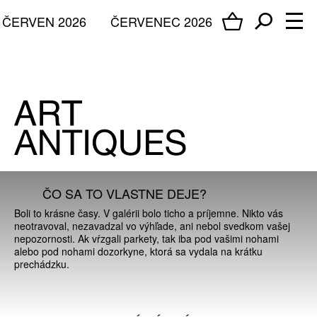
ČERVEN 2026
ČERVENEC 2026
ČO SA TO VLASTNE DEJE?
Boli to krásne časy. V galérii bolo ticho a príjemne. Nikto vás
neotravoval, nezavadzal vo výhľade, ani nebol svedkom vašej
nepozornosti. Ak vŕzgali parkety, tak iba pod vašimi nohami
alebo pod nohami dozorkyne, ktorá sa vydala na krátku
prechádzku.