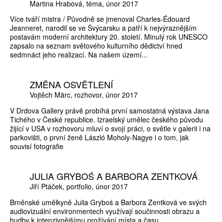
Martina Hrabová
téma
únor 2017
Více tváří mistra / Původně se jmenoval Charles-Édouard
Jeanneret, narodil se ve Švýcarsku a patří k nejvýraznějším
postavám moderní architektury 20. století. Minulý rok UNESCO
zapsalo na seznam světového kulturního dědictví hned
sedmnáct jeho realizací. Na našem území...
ZMĚNA OSVĚTLENÍ
Vojtěch Märc
rozhovor
únor 2017
V Drdova Gallery právě probíhá první samostatná výstava Jana
Tichého v České republice. Izraelský umělec českého původu
žijící v USA v rozhovoru mluví o svojí práci, o světle v galerii i na
parkovišti, o první ženě László Moholy-Nagye i o tom, jak
souvisí fotografie
JULIA GRYBOŚ A BARBORA ZENTKOVÁ
Jiří Ptáček
portfolio
únor 2017
Brněnské umělkyně Julia Gryboś a Barbora Zentková ve svých
audiovizuální environmentech využívají součinnosti obrazu a
hudby k intenzivnějšímu prožívání místa a času.