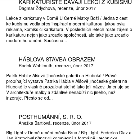
KARIKATURISTÉ DÁVAJÍ LEKCI Z KUBISMU
Dagmar Ždychová
recenze
únor 2017
Lekce z karikatury v Domě U Černé Matky Boží / Jedna z cest
ke kubismu vedla přes inspiraci moderní kulturou, jakou byla
reklama, komiks či karikatura. V posledních letech roste zájem o
karikaturu nejen jako zrcadlo společnosti, ale také jako zrcadlo
moderního umění. Současná...
HÁBLOVA STAVBA OBRAZEM
Radek Wohlmuth
recenze
únor 2017
Patrik Hábl v Alšově jihočeské galerii na Hluboké / Právě
probíhající výstava Patrika Hábla v Alšově jihočeské galerii na
Hluboké je vlastně prozaická stejně jako její název. Jmenuje se
V architektuře malby a zdánlivě nenabízí nic jiného, než
inzeruje. Přesto se od...
POSTHUMÁNNÍ, S. R. O.
Anežka Bartlová
recenze
únor 2017
Big Light v Domě umění města Brna / Big Light, Federico Diaz a
Jan Kratochvil připravili komplexní a formálně i technicky