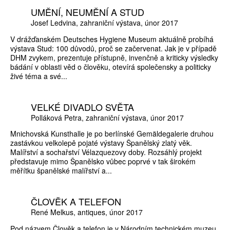
UMĚNÍ, NEUMĚNÍ A STUD
Josef Ledvina
zahraniční výstava
únor 2017
V drážďanském Deutsches Hygiene Museum aktuálně probíhá
výstava Stud: 100 důvodů, proč se začervenat. Jak je v případě
DHM zvykem, prezentuje přístupně, invenčně a kriticky výsledky
bádání v oblasti věd o člověku, otevírá společensky a politicky
živé téma a své...
VELKÉ DIVADLO SVĚTA
Polláková Petra
zahraniční výstava
únor 2017
Mnichovská Kunsthalle je po berlínské Gemäldegalerie druhou
zastávkou velkolepě pojaté výstavy Španělský zlatý věk.
Malířství a sochařství Vélazquezovy doby. Rozsáhlý projekt
představuje mimo Španělsko vůbec poprvé v tak širokém
měřítku španělské malířství a...
ČLOVĚK A TELEFON
René Melkus
antiques
únor 2017
Pod názvem Člověk a telefon je v Národním technickém muzeu