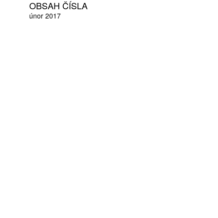
OBSAH ČÍSLA
únor 2017
ZÍSKEJTE
ROČNÍ PŘEDPLATNÉ
ZA 1100 KČ
10 TIŠTĚNÝCH ČÍSEL
365 DNÍ ONLINE VERZE