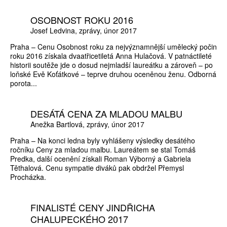
OSOBNOST ROKU 2016
Josef Ledvina
zprávy
únor 2017
Praha – Cenu Osobnost roku za nejvýznamnější umělecký počin
roku 2016 získala dvaatřicetiletá Anna Hulačová. V patnáctileté
historii soutěže jde o dosud nejmladší laureátku a zároveň – po
loňské Evě Koťátkové – teprve druhou oceněnou ženu. Odborná
porota...
DESÁTÁ CENA ZA MLADOU MALBU
Anežka Bartlová
zprávy
únor 2017
Praha – Na konci ledna byly vyhlášeny výsledky desátého
ročníku Ceny za mladou malbu. Laureátem se stal Tomáš
Predka, další ocenění získali Roman Výborný a Gabriela
Těthalová. Cenu sympatie diváků pak obdržel Přemysl
Procházka.
FINALISTÉ CENY JINDŘICHA
CHALUPECKÉHO 2017