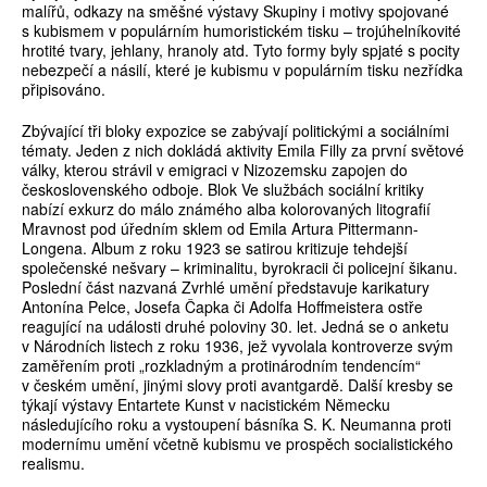
malířů, odkazy na směšné výstavy Skupiny i motivy spojované
s kubismem v populárním humoristickém tisku – trojúhelníkovité
hrotité tvary, jehlany, hranoly atd. Tyto formy byly spjaté s pocity
nebezpečí a násilí, které je kubismu v populárním tisku nezřídka
připisováno.
Zbývající tři bloky expozice se zabývají politickými a sociálními
tématy. Jeden z nich dokládá aktivity Emila Filly za první světové
války, kterou strávil v emigraci v Nizozemsku zapojen do
československého odboje. Blok Ve službách sociální kritiky
nabízí exkurz do málo známého alba kolorovaných litografií
Mravnost pod úředním sklem od Emila Artura Pittermann-
Longena. Album z roku 1923 se satirou kritizuje tehdejší
společenské nešvary – kriminalitu, byrokracii či policejní šikanu.
Poslední část nazvaná Zvrhlé umění představuje karikatury
Antonína Pelce, Josefa Čapka či Adolfa Hoffmeistera ostře
reagující na události druhé poloviny 30. let. Jedná se o anketu
v Národních listech z roku 1936, jež vyvolala kontroverze svým
zaměřením proti „rozkladným a protinárodním tendencím“
v českém umění, jinými slovy proti avantgardě. Další kresby se
týkají výstavy Entartete Kunst v nacistickém Německu
následujícího roku a vystoupení básníka S. K. Neumanna proti
modernímu umění včetně kubismu ve prospěch socialistického
realismu.