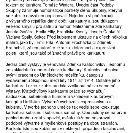
textem od kurátora Tomáše Wintera. Úvodní část Podoby
Skupiny zahrnuje humoristické portréty členů Skupiny, kterými
se kubisté navzájem popichovali. Nejednou vtipně čerpají
z výtvarného rejstříku dané oběti karikatury a jsou důkazem
velkého smyslu pro satiru a humor. Nalezneme zde karikatury
Josefa Gočára, Emila Filly, Františka Kysely, Josefa Čapka či
Václava Špály. Sekce Před kubismem ukazuje na dílech několika
malířů, jako byli Emil Filla, Antonín Procházka či Zdeněk
Kratochvíl, zájem autorů o zkratku, deformaci a expresivní
pojetí, které jsou také příznačné právě pro karikaturu.
Jedna část výstavy je věnována Zdeňku Kratochvílovi, jednomu
ze zakladatelů moderní české karikatury. Kratochvíl přispíval
svými pracemi do Uměleckého měsíčníku, časopisu
vydávanému Skupinou mezi lety 1911 až 1914. Ostatně jeho
karikatura Lekce z kubismu dala vzniknout názvu samotné
výstavy. Kratochvílovy karikaturní práce se vyznačují
nadsázkou, sebeironií a humorem vzhledem k autorovým
kolegům i kritikům. Výtvarně vycházel z expresionismu a
kubismu. V tvorbě jednoho umělce tak vedle sebe koexistuje
karikatura kubismu i kubismus samotný. Obě polohy se na první
pohled mohou zdát v opozici, avšak můžeme pozorovat
podobné výtvarné a myšlenkové postupy na obou stranách.
Karikaturisté jsou kubismem v některých případech fascinováni,