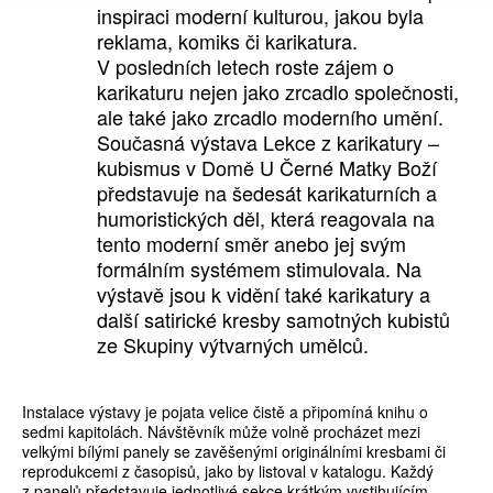
inspiraci moderní kulturou, jakou byla
reklama, komiks či karikatura.
V posledních letech roste zájem o
karikaturu nejen jako zrcadlo společnosti,
ale také jako zrcadlo moderního umění.
Současná výstava Lekce z karikatury –
kubismus v Domě U Černé Matky Boží
představuje na šedesát karikaturních a
humoristických děl, která reagovala na
tento moderní směr anebo jej svým
formálním systémem stimulovala. Na
výstavě jsou k vidění také karikatury a
další satirické kresby samotných kubistů
ze Skupiny výtvarných umělců.
Instalace výstavy je pojata velice čistě a připomíná knihu o
sedmi kapitolách. Návštěvník může volně procházet mezi
velkými bílými panely se zavěšenými originálními kresbami či
reprodukcemi z časopisů, jako by listoval v katalogu. Každý
z panelů představuje jednotlivé sekce krátkým vystihujícím