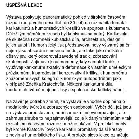
ÚSPĚŠNÁ LEKCE
Výstava poskytuje panoramatický pohled v širokém časovém
rozpětí (od prvního desetiletí do 30. let) na rozmanitá témata
karikaturistů a humoristických kreslířů ve spojitosti s kubismem.
Důležitým námětem kreseb byl kubismus samotný. Karikovala
se skutečná i domnělá kubistická díla, architektura, design i
jejich autoři. Humoristický tisk představoval nový výtvarný směr
nejen jako absurdní směšnou módu, ale také jako radikální
děsivý jev, který odporoval zavedené tradici zobrazování
skutečnosti. Zajímavé jsou momenty, kdy samotní kubisté
využívají karikaturní zkratky a deformace k vlastním uměleckým
průzkumům, k parodování konzervativní kritiky, k humornému
znázornění svých kolegů či k ironickým autoportrétům jako
v případě Zdeňka Kratochvíla. Některá karikaturní díla
moderních tvůrců mají politický a společensko-kritický náboj.
Na závěr je potřeba zmínit, že výstava je vhodně doplněna o
medailonky tvůrců a zobrazených osobností. Výběr děl, jež jsou
na výstavě představena, není samozřejmě vyčerpávající, ale
zahrnuje zhruba to nejzajímavější, co je k daným tématům v tak
rozsáhlém časovém rozmezí možné ukázat. V projekci mohly
být kromě Kratochvílových karikatur promítány další kresby
z novin a humoristického tisku. A protože slovo lekce označuje