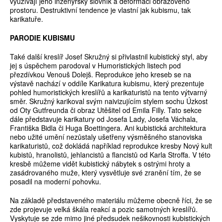
využívají jeho inženýrský slovník a deformaci obrazového
prostoru. Destruktivní tendence je vlastní jak kubismu, tak
karikatuře.
PARODIE KUBISMU
Také další kreslíř Josef Skružný si přivlastnil kubistický styl, aby
jej s úspěchem parodoval v Humoristických listech pod
přezdívkou Venouš Dolejš. Reprodukce jeho kreseb se na
výstavě nachází v oddíle Karikatura kubismu, který prezentuje
pohled humoristických kreslířů a karikaturistů na tento výtvarný
směr. Skružný karikoval svým naivizujícím stylem sochu Úzkost
od Oty Gutfreunda či obraz Utěšitel od Emila Filly. Tato sekce
dále představuje karikatury od Josefa Lady, Josefa Váchala,
Františka Bidla či Huga Boettingera. Ani kubistická architektura
nebo užité umění nezůstaly ušetřeny výsměšného stanoviska
karikaturistů, což dokládá například reprodukce kresby Nový kult
kubistů, hranolistů, jehlancistů a flancistů od Karla Stroffa. V této
kresbě můžeme vidět kubistický nábytek s ostrými hroty a
zasádrovaného muže, který vysvětluje své zranění tím, že se
posadil na moderní pohovku.
Na základě představeného materiálu můžeme obecně říci, že se
zde projevuje velká škála reakcí a pozic samotných kreslířů.
Vyskytuje se zde mimo jiné předsudek nešikovnosti kubistických