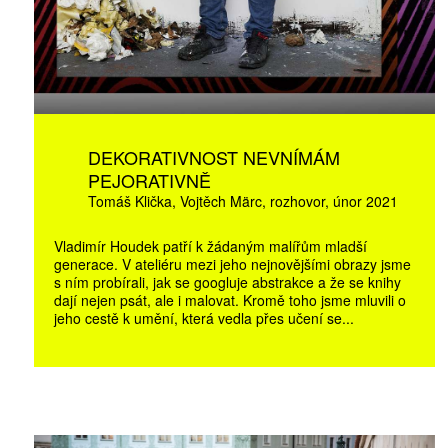
10 TI
365 DNÍ
DEKORATIVNOST NEVNÍMÁM
ČLENSKÁ K
PEJORATIVNĚ
Tomáš Klička
Vojtěch Märc
rozhovor
únor 2021
KOUPIT PŘEDPLATNÉ
Vladimír Houdek patří k žádaným malířům mladší
generace. V ateliéru mezi jeho nejnovějšími obrazy jsme
s ním probírali, jak se googluje abstrakce a že se knihy
dají nejen psát, ale i malovat. Kromě toho jsme mluvili o
jeho cestě k umění, která vedla přes učení se...