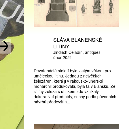
SLÁVA BLANENSKÉ
LITINY
Jindřich Čeladín
antiques
únor 2021
Devatenácté století bylo zlatým věkem pro
uměleckou litinu. Jednou z největších
železáren, která ji v rakousko-uherské
monarchii produkovala, byla ta v Blansku. Ze
slitiny železa s uhlíkem zde vznikaly
dekorativní předměty, sochy podle původních
návrhů především...