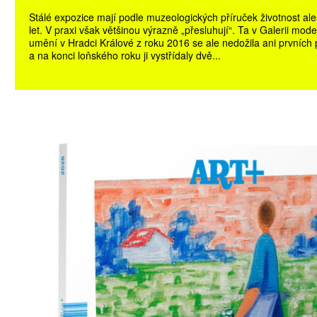
Stálé expozice mají podle muzeologických příruček životnost al
let. V praxi však většinou výrazně „přesluhují“. Ta v Galerii mod
umění v Hradci Králové z roku 2016 se ale nedožila ani prvních p
a na konci loňského roku ji vystřídaly dvě...
ŠTĚNÝCH ČÍSEL
 ONLINE VERZE
ARTA ARTCARD