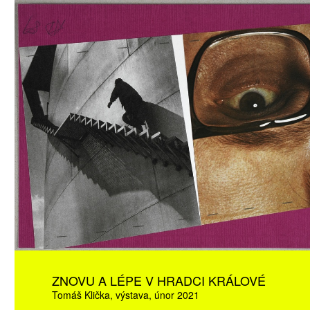
ATNÉ
ZNOVU A LÉPE V HRADCI KRÁLOVÉ
Tomáš Klička
výstava
únor 2021