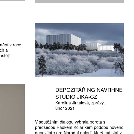
umění v roce
ch a
astěji
DEPOZITÁŘ NG NAVRHNE
STUDIO JIKA-CZ
Karolina Jirkalová
zprávy
únor 2021
V soutěžním dialogu vybrala porota s
předsedou Radkem Kolaříkem podobu nového
depozitáře pro Národní galerii, který má stát v