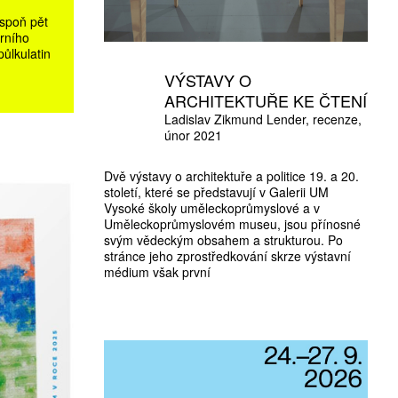
espoň pět
erního
ůlkulatin
VÝSTAVY O
ARCHITEKTUŘE KE ČTENÍ
Ladislav Zikmund Lender
recenze
únor 2021
Dvě výstavy o architektuře a politice 19. a 20.
století, které se představují v Galerii UM
Vysoké školy uměleckoprůmyslové a v
Uměleckoprůmyslovém museu, jsou přínosné
svým vědeckým obsahem a strukturou. Po
stránce jeho zprostředkování skrze výstavní
médium však první