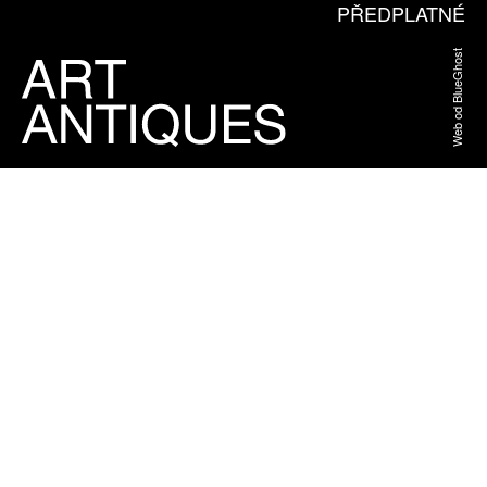
PŘEDPLATNÉ
Web od BlueGhost