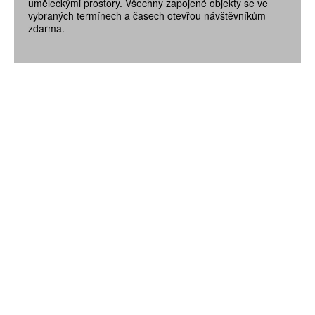
uměleckými prostory. Všechny zapojené objekty se ve
vybraných termínech a časech otevřou návštěvníkům
zdarma.
ZÍSKEJTE
ROČNÍ PŘEDPLATNÉ
ZA 1100 KČ