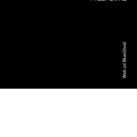
Web od BlueGhost