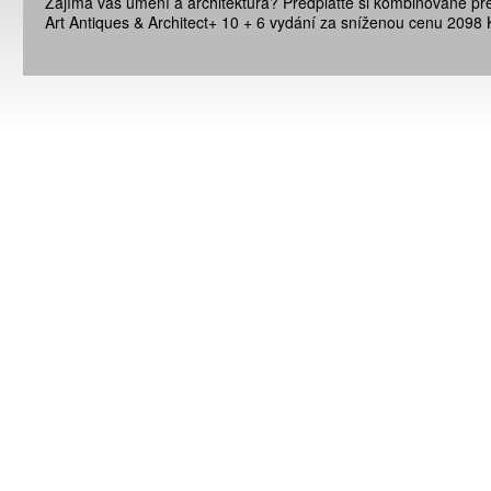
Zajímá vás umění a architektura? Předplaťte si kombinované př
Art Antiques & Architect+ 10 + 6 vydání za sníženou cenu 2098 
ATNÉ