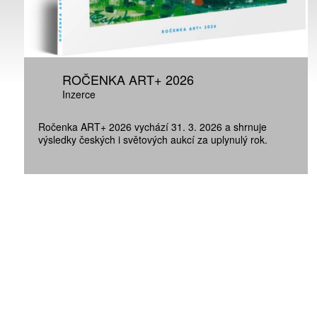
ROČENKA ART+ 2026
Inzerce
Ročenka ART+ 2026 vychází 31. 3. 2026 a shrnuje
výsledky českých i světových aukcí za uplynulý rok.
ZÍSKEJTE
ROČNÍ PŘEDPL