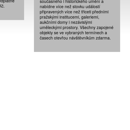
edplatné
současného i historického umění a
Kč.
nabídne více než stovku událostí
připravených více než třiceti předními
pražskými institucemi, galeriemi,
aukčními domy i nezávislými
uměleckými prostory. Všechny zapojené
objekty se ve vybraných termínech a
časech otevřou návštěvníkům zdarma.