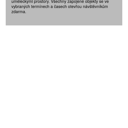
uměleckými prostory. Všechny zapojené objekty se ve
vybraných termínech a časech otevřou návštěvníkům
zdarma.
ZÍSKEJTE
ROČNÍ PŘEDPLATNÉ
ZA 1100 KČ