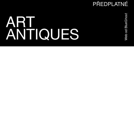
PŘEDPLATNÉ
Web od BlueGhost