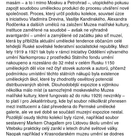
masám – a to i mimo Moskvu a Petrohrad –, utopického pokusu
zapojit soudobou uměleckou produkci do procesu utváření nové
společnosti. Proces, který určil podobu kolekce, souvisel úzce
s iniciativou Vladimira Drevina, Vasilije Kandinského, Alexandra
Rodčenka a dalších umělců na založení Muzea malířské kultury,
instituce zaměřené na soudobé – avšak ne výhradně
avantgardní – umění a zamýšlené od začátku jako síť muzeí,
která by přiblížila aktuální umělecké tendence občanům celé
tehdejší Ruské sovětské federativní socialistické republiky. Mezi
lety 1919 a 1921 tak bylo v rámci iniciativy Oddělení výtvarného
umění Narkomprosu z prostředků Státního fondu umění
nakoupeno a rozesláno do 32 měst v celém Rusku 1150
uměleckých děl více než čtyř stovek autorek a autorů, přičemž
podmínkou umístění těchto státních nákupů byla existence
uměleckých škol, které by zhodnotily osvětový potenciál
distribuovaných sbírek. Dlouhodobější expozice s výjimkou
několika málo míst (a samozřejmě moskevského Muzea
malířské kultury, které fungovalo až do roku 1929) nevznikly –
to platí i pro Jekatěrinburg, kde byl soubor několikrát přenesen
mezi institucemi a část převedena do Permské umělecké
galerie, ale ve své době se součástí muzejní expozice nestal.
Pozdější osudy těchto kolekcí byly různé, například soubor
sestavený Markem Chagallem pro Lidovou školu umění ve
Vitebsku prakticky celý zanikl v letech druhé světové války.
Naopak například v Krasnodarském muzeu umění se dodnes