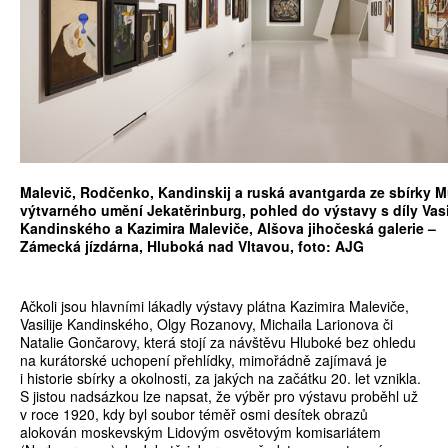
Malevič, Rodčenko, Kandinskij a ruská avantgarda ze sbírky 
výtvarného umění Jekatěrinburg, pohled do výstavy s díly Vasi
Kandinského a Kazimira Maleviče, Alšova jihočeská galerie –
Zámecká jízdárna, Hluboká nad Vltavou, foto: AJG
Ačkoli jsou hlavními lákadly výstavy plátna Kazimira Maleviče,
Vasilije Kandinského, Olgy Rozanovy, Michaila Larionova či
Natalie Gončarovy, která stojí za návštěvu Hluboké bez ohledu
na kurátorské uchopení přehlídky, mimořádně zajímavá je
i historie sbírky a okolnosti, za jakých na začátku 20. let vznikla.
S jistou nadsázkou lze napsat, že výběr pro výstavu proběhl už
v roce 1920, kdy byl soubor téměř osmi desítek obrazů
alokován moskevským Lidovým osvětovým komisariátem