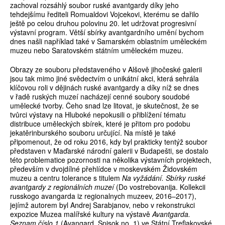
zachoval rozsáhlý soubor ruské avantgardy díky jeho
tehdejšímu řediteli Romualdovi Vojcekovi, kterému se dařilo
ještě po celou druhou polovinu 20. let udržovat progresivní
výstavní program. Větší sbírky avantgardního umění bychom
dnes našli například také v Samarském oblastním uměleckém
muzeu nebo Saratovském státním uměleckém muzeu.
Obrazy ze souboru představeného v Alšově jihočeské galerii
jsou tak mimo jiné svědectvím o unikátní akci, která sehrála
klíčovou roli v dějinách ruské avantgardy a díky níž se dnes
v řadě ruských muzeí nacházejí cenné soubory soudobé
umělecké tvorby. Čeho snad lze litovat, je skutečnost, že se
tvůrci výstavy na Hluboké nepokusili o přiblížení tématu
distribuce uměleckých sbírek, které je přitom pro podobu
jekatěrinburského souboru určující. Na místě je také
připomenout, že od roku 2016, kdy byl prakticky tentýž soubor
představen v Maďarské národní galerii v Budapešti, se dostalo
této problematice pozornosti na několika výstavních projektech,
především v dvojdílné přehlídce v moskevském Židovském
muzeu a centru tolerance s titulem
Na vyžádání. Sbírky ruské
avantgardy z regionálních muzeí
(Do vostrebovanija. Kollekcii
russkogo avangarda iz regionalnych muzeev, 2016–2017),
jejímž autorem byl Andrej Sarabjanov, nebo v rekonstrukci
expozice Muzea malířské kultury na výstavě
Avantgarda.
Seznam číslo 1
(Avangard. Spisok no. 1) ve Státní Treťjakovské