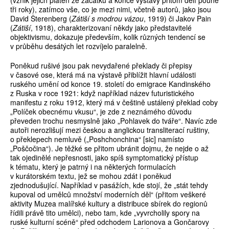
(vznik jejich pláten ze začátku a konce výstavy přitom dělí pouhé
tři roky), zatímco vše, co je mezi nimi, včetně autorů, jako jsou
David Šterenberg (
Zátiší s modrou vázou
, 1919) či Jakov Pain
(
Zátiší
, 1918), charakterizovaní někdy jako představitelé
objektivismu, dokazuje především, kolik různých tendencí se
v průběhu desátých let rozvíjelo paralelně.
Poněkud rušivé jsou pak nevydařené překlady či přepisy
v časové ose, která má na výstavě přiblížit hlavní události
ruského umění od konce 19. století do emigrace Kandinského
z Ruska v roce 1921: když například název futuristického
manifestu z roku 1912, který má v češtině ustálený překlad coby
„Políček obecnému vkusu“, je zde z neznámého důvodu
převeden trochu nesmyslně jako „Pohlavek do tváře“. Navíc zde
autoři nerozlišují mezi českou a anglickou transliterací ruštiny,
o překlepech nemluvě („Poshchonchina“ [sic] namísto
„Poščočina“). Je těžké se přitom ubránit dojmu, že nejde o až
tak ojedinělé nepřesnosti, jako spíš symptomatický přístup
k tématu, který je patrný i na některých formulacích
v kurátorském textu, jež se mohou zdát i poněkud
zjednodušující. Například v pasážích, kde stojí, že „stát tehdy
kupoval od umělců množství moderních děl“ (přitom veškeré
aktivity Muzea malířské kultury a distribuce sbírek do regionů
řídili právě tito umělci), nebo tam, kde „vyvrcholily spory na
ruské kulturní scéně“ před odchodem Larionova a Gončarovy