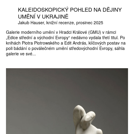
KALEIDOSKOPICKÝ POHLED NA DĚJINY
UMĚNÍ V UKRAJINĚ
Jakub Hauser
knižní recenze
prosinec 2025
Galerie moderního umění v Hradci Králové (GMU) v rámci
„Edice střední a východní Evropy“ nedávno vydala třetí titul. Po
knihách Piotra Piotrowského a Edit András, klíčových postav na
poli bádání o poválečném umění středovýchodní Evropy, sáhla
galerie ve své...