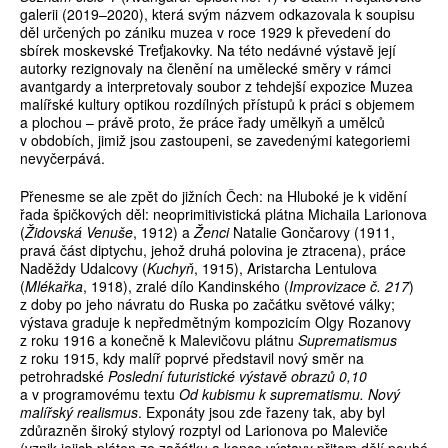
galerii (2019–2020), která svým názvem odkazovala k soupisu
děl určených po zániku muzea v roce 1929 k převedení do
sbírek moskevské Treťjakovky. Na této nedávné výstavě její
autorky rezignovaly na členění na umělecké směry v rámci
avantgardy a interpretovaly soubor z tehdejší expozice Muzea
malířské kultury optikou rozdílných přístupů k práci s objemem
a plochou – právě proto, že práce řady umělkyň a umělců
v obdobích, jimiž jsou zastoupeni, se zavedenými kategoriemi
nevyčerpává.
Přenesme se ale zpět do jižních Čech: na Hluboké je k vidění
řada špičkových děl: neoprimitivistická plátna Michaila Larionova
(
Židovská Venuše
, 1912) a
Ženci
Natalie Gončarovy (1911,
pravá část diptychu, jehož druhá polovina je ztracena), práce
Naděždy Udalcovy (
Kuchyň
, 1915), Aristarcha Lentulova
(
Mlékařka
, 1918), zralé dílo Kandinského (
Improvizace č. 217
)
z doby po jeho návratu do Ruska po začátku světové války;
výstava graduje k nepředmětným kompozicím Olgy Rozanovy
z roku 1916 a konečně k Malevičovu plátnu
Suprematismus
z roku 1915, kdy malíř poprvé představil nový směr na
petrohradské
Poslední futuristické výstavě obrazů 0,10
a v programovému textu
Od kubismu k suprematismu. Nový
malířský realismus
. Exponáty jsou zde řazeny tak, aby byl
zdůrazněn široký stylový rozptyl od Larionova po Maleviče