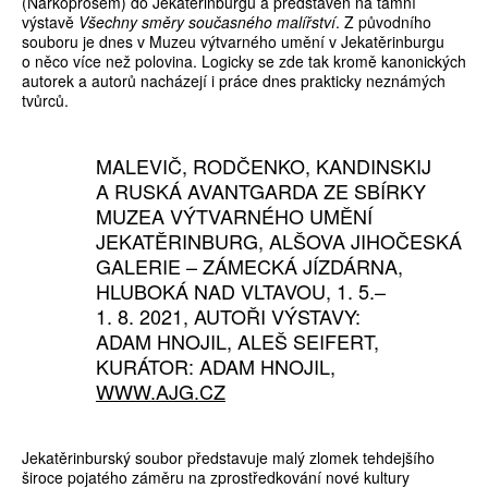
(Narkoprosem) do Jekatěrinburgu a představen na tamní
výstavě
Všechny směry současného malířství
. Z původního
souboru je dnes v Muzeu výtvarného umění v Jekatěrinburgu
o něco více než polovina. Logicky se zde tak kromě kanonických
autorek a autorů nacházejí i práce dnes prakticky neznámých
tvůrců.
MALEVIČ, RODČENKO, KANDINSKIJ
A RUSKÁ AVANTGARDA ZE SBÍRKY
MUZEA VÝTVARNÉHO UMĚNÍ
JEKATĚRINBURG, ALŠOVA JIHOČESKÁ
GALERIE – ZÁMECKÁ JÍZDÁRNA,
HLUBOKÁ NAD VLTAVOU, 1. 5.–
1. 8. 2021, AUTOŘI VÝSTAVY:
ADAM HNOJIL, ALEŠ SEIFERT,
KURÁTOR: ADAM HNOJIL,
WWW.AJG.CZ
Jekatěrinburský soubor představuje malý zlomek tehdejšího
široce pojatého záměru na zprostředkování nové kultury