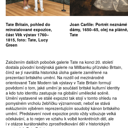
Tate Britain, pohled do
Joan Carlile: Portrét neznámé
reinstalované expozice,
dámy, 1650–65, olej na plátně
část Věk výstav 1760–
Tate
1815, foto: Tate, Lucy
Green
Založením dalších poboček galerie Tate na konci 20. století
dostala původní londýnská galerie na Millbanku přízvisko Britain,
čímž se jí navrátila historická úloha galerie zaměřené na
prezentaci britského umění. Na rozdíl od mezinárodně
orientované Tate Modern tak výstavy v Tate Britain formují
povědomí o tom, jaké umění je součástí britské kulturní identity
a kdo tuto identitu zastupuje na globální umělecké scéně.
Umění vystavené ve stálé expozici tak stojí v tomto ohledu na
pomyslném vrcholu žebříčku významnosti, neboť se stává
exkluzivním výběrem reprezentujícím soudobý kánon britského
umění. Představení nové expozice proto vždy vzbuzuje velká
očekávání, a to nejen ve vztahu k volbě konkrétních děl, ale
i v otázce kurátorského zprostředkování děl v historických