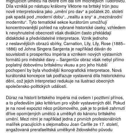
migrujících umělců na dvoře čím dál tím mocnějších Tudorovců.
Díla vzniklá po nástupu královny Viktorie na britský trůn jsou
nově interpretována jako „umění pro dav“ a počátek 20. století
pak spadá pod „moderní dobu“, „realitu a sny“ a „mezinárodní
modernitu“. Tyto tematické sekce kurátorům umožňují
koncentrovanější pohled na vybrané historické úseky, vzhledem
k nevyhnutelné obecnosti však divákům často překládají
didaktické a předvídatelné interpretace. Vznik jednoho
z neslavnějších obrazů sbírky, Carnation, Lily, Lily, Rose (1885–
1886) od Johna Singera Sargenta je například dáván do
souvislosti s prosperitou impéria a vznikem nových výstavních
formátů pro městské davy – Sargentův obraz však nebyl přímo
poplatný dobovému britskému vkusu a pro jeho hlubší
pochopení by byla vhodnější ikonografická interpretace. Nová
kurátorská koncepce tak podřazuje vystavená díla historickému
dění, což jejich interpretaci redukuje na ilustraci obecných
společensko-politických událostí.
Důraz na historii britského impéria má ovšem i pozitivní přínos,
a to především jako kritérium pro výběr vystavených děl. Pokud
je na nové expozici něco průlomového, pak je to právě zahrnutí
dříve opomíjených umělců a umělkyň do kánonu britského
umění. Mezi nimi je například jedna z prvních profesionálních
malířek pracujících s olejomalbou Joan Carlile ze 17. století,
angažovaná prerafaelitská umělkyně židovského původu