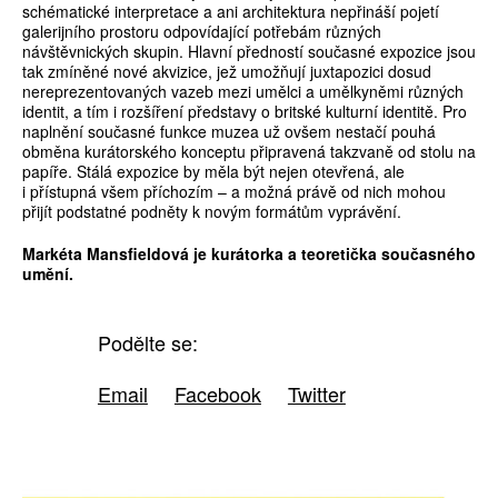
schématické interpretace a ani architektura nepřináší pojetí
galerijního prostoru odpovídající potřebám různých
návštěvnických skupin. Hlavní předností současné expozice jsou
tak zmíněné nové akvizice, jež umožňují juxtapozici dosud
nereprezentovaných vazeb mezi umělci a umělkyněmi různých
identit, a tím i rozšíření představy o britské kulturní identitě. Pro
naplnění současné funkce muzea už ovšem nestačí pouhá
obměna kurátorského konceptu připravená takzvaně od stolu na
papíře. Stálá expozice by měla být nejen otevřená, ale
i přístupná všem příchozím – a možná právě od nich mohou
přijít podstatné podněty k novým formátům vyprávění.
Markéta ­Mansfieldová je kurátorka a teoretička současného
umění.
Podělte se:
Email
Facebook
Twitter