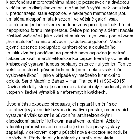
k sevřenému interpretačnímu rámci je požadavek na diváckou
vzdělanost a disciplinovanost možná ještě vyšší, než tomu bylo
u předcházející stálé expozice. V některých místnostech jsou
umístěna alespoň místa k sezení, ve většině galerií však
nenajdeme jediné oživení v podobě zóny pro odpočinek, hru či
nepopisnou formu interpretace. Sekce pro rodiny s dětmi nadále
zůstává vyčleněná jako zvláštní místnost, nyní však pod názvem
„herní ateliér“ namísto původní „vzdělávací galerie“. Vedle
zjevné absence spolupráce kurátorského a edukačního
(a inkluzivního) oddělení na podobě nové expozice je patrná
i absence kvalitní architektonické koncepce, která by obměnila
krabicovitý výstavní fundus poplatný estetice nultých let. Ten ve
většině místností působí fádním dojmem, někde však dílům
vysloveně škodí – jako v případě výjimečného kinetického
objektu Sand Machine Bahag – Hari Trance #1 (1963–2015)
Davida Medally, který je společně s dalšími díly z šedesátých let
utopen v šedivé výmalbě a neforemných kvádrech.
Úvodní části expozice představující nejstarší umění sice
nenabízejí výrazně inkluzivní a inovativní prostor, umění v nich
vystavené však souzní s původními architektonickými
dispozicemi galerie i kritickým narativem kurátorů. Ačkoliv
v těchto pár místnostech do sebe jednotlivé prvky výstavy
zapadají, v celkovém dojmu působí nová expozice jednoduše
nezáživně. Předvídatelný kurátorský narativ předkládá