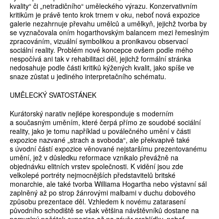
kvality“ či „netradičního“ uměleckého výrazu. Konzervativním
kritikům je právě tento krok trnem v oku, neboť nová expozice
galerie nezahrnuje převahu umělců a umělkyň, jejichž tvorba by
se vyznačovala oním hogarthovským balancem mezi řemeslným
zpracováním, vizuální symbolikou a pronikavou observací
sociální reality. Problém nové koncepce ovšem podle mého
nespočívá ani tak v rehabilitaci děl, jejichž formální stránka
nedosahuje podle části kritiků kýžených kvalit, jako spíše ve
snaze zůstat u jediného interpretačního schématu.
UMĚLECKÝ SVATOSTÁNEK
Kurátorský narativ nejlépe koresponduje s moderním
a současným uměním, které čerpá přímo ze soudobé sociální
reality, jako je tomu například u poválečného umění v části
expozice nazvané „strach a svoboda“, ale překvapivě také
s úvodní částí expozice věnované nejstaršímu prezentovanému
umění, jež v důsledku reformace vznikalo převážně na
objednávku elitních vrstev společnosti. K vidění jsou zde
velkolepé portréty nejmocnějších představitelů britské
monarchie, ale také tvorba Williama Hogartha nebo výstavní sál
zaplněný až po strop žánrovými malbami v duchu dobového
způsobu prezentace děl. Vzhledem k novému zatarasení
původního schodiště se však většina návštěvníků dostane na