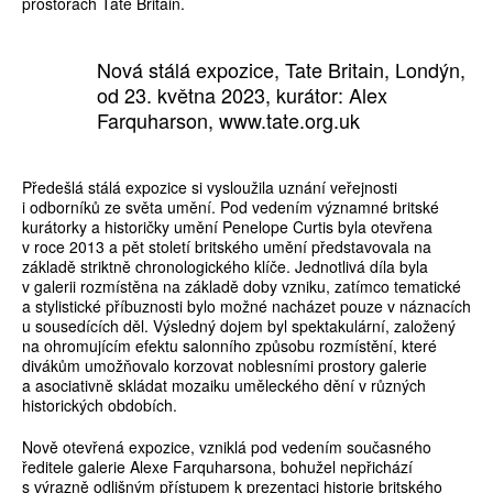
prostorách Tate Britain.
Nová stálá expozice, Tate Britain, Londýn,
od 23. května 2023, kurátor: Alex
Farquharson, www.tate.org.uk
Předešlá stálá expozice si vysloužila uznání veřejnosti
i odborníků ze světa umění. Pod vedením významné britské
kurátorky a historičky umění Penelope Curtis byla otevřena
v roce 2013 a pět století britského umění představovala na
základě striktně chronologického klíče. Jednotlivá díla byla
v galerii rozmístěna na základě doby vzniku, zatímco tematické
a stylistické příbuznosti bylo možné nacházet pouze v náznacích
u sousedících děl. Výsledný dojem byl spektakulární, založený
na ohromujícím efektu salonního způsobu rozmístění, které
divákům umožňovalo korzovat noblesními prostory galerie
a asociativně skládat mozaiku uměleckého dění v různých
historických obdobích.
Nově otevřená expozice, vzniklá pod vedením současného
ředitele galerie Alexe Farquharsona, bohužel nepřichází
s výrazně odlišným přístupem k prezentaci historie britského