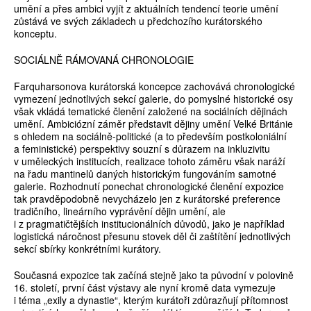
umění a přes ambici vyjít z aktuálních tendencí teorie umění
zůstává ve svých základech u předchozího kurátorského
konceptu.
SOCIÁLNĚ RÁMOVANÁ CHRONOLOGIE
Farquharsonova kurátorská koncepce zachovává chronologické
vymezení jednotlivých sekcí galerie, do pomyslné historické osy
však vkládá tematické členění založené na sociálních dějinách
umění. Ambiciózní záměr představit dějiny umění Velké Británie
s ohledem na sociálně-politické (a to především postkoloniální
a feministické) perspektivy souzní s důrazem na inkluzivitu
v uměleckých institucích, realizace tohoto záměru však naráží
na řadu mantinelů daných historickým fungováním samotné
galerie. Rozhodnutí ponechat chronologické členění expozice
tak pravděpodobně nevycházelo jen z kurátorské preference
tradičního, lineárního vyprávění dějin umění, ale
i z pragmatičtějších institucionálních důvodů, jako je například
logistická náročnost přesunu stovek děl či zaštítění jednotlivých
sekcí sbírky konkrétními kurátory.
Současná expozice tak začíná stejně jako ta původní v polovině
16. století, první část výstavy ale nyní kromě data vymezuje
i téma „exily a dynastie“, kterým kurátoři zdůrazňují přítomnost