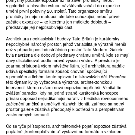
pomyslný počátek expozice až na závěr prohlídky, neboť
v galeriích u hlavního vstupu návštěvník vchází do expozice
umění první poloviny 20. století. Tato organizace směru
prohlídky je nejen matoucí, ale také ochuzující, neboť právě
začátek expozice – ke kterému jen málokdo dobloudí –
představuje její nejpůsobivější část.
Architektura neoklasicistní budovy Tate Britain je kurátorsky
nepochybně náročný prostor, jehož variabilita je výrazně menší
než v případě postindustriálních prostor Tate Modern. Galerie
byla navržena dle dobové představy chrámu umění, kde se mají
davy disciplinovat podle mravů vyšších vrstev. A přestože je
zdarma přístupná všem návštěvníkům, její architektura nadále
udává specifický formální způsob chování spočívající
v pomalém a tichém kontemplování mistrovských děl. Proměna
této dynamiky by vyžadovala výraznou architektonickou
intervenci, kterou ovšem nová expozice nepřináší. Vzniká tím
zvláštní paradox, kdy na jedné straně kurátorská koncepce
přináší doposud nejradikálnější narativ z hlediska rovnocenného
začlenění umělců a umělkyň různých identit, zatímco samotný
prostor galerie zůstává předpojatý k potřebám a perspektivám
zastoupených komunit.
Co se týče přístupnosti, architektonické pojetí expozice zůstává
poplatné „kontemplativnímu“ výstavnímu formátu a vzhledem