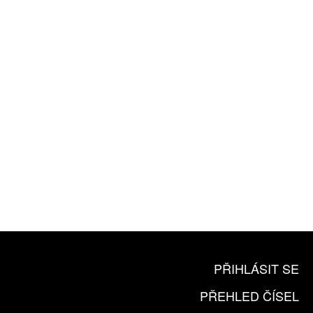
ROČNÍ PŘEDPLATNÉ
ZA 1100 KČ
10 TIŠTĚNÝCH ČÍSEL
365 DNÍ ONLINE VERZE
ČLENSKÁ KARTA ARTCARD
KOUPIT PŘEDPLATNÉ
PŘIHLÁSIT SE
PŘEHLED ČÍSEL