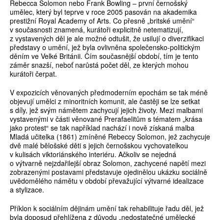
Rebecca Solomon nebo Frank Bowling – první černošský
umělec, který byl teprve v roce 2005 pasován na akademika
prestižní Royal Academy of Arts. Co přesně „britské umění“
v současnosti znamená, kurátoři explicitně netematizují,
z vystavených děl je ale možné odtušit, že usilují o diverzifikaci
představy o umění, jež byla ovlivněna společensko-politickým
děním ve Velké Británii. Čím současnější období, tím je tento
záměr snazší, neboť narůstá počet děl, ze kterých mohou
kurátoři čerpat.
V expozicích věnovaných předmoderním epochám se tak méně
objevují umělci z minoritních komunit, ale častěji se lze setkat
s díly, jež svým námětem zachycují jejich životy. Mezi malbami
vystavenými v části věnované Prerafaelitům s tématem „krása
jako protest“ se tak například nachází i nově získaná malba
Mladá učitelka (1861) zmíněné Rebeccy Solomon, jež zachycuje
dvě malé bělošské děti s jejich černošskou vychovatelkou
v kulisách viktoriánského interiéru. Ačkoliv se nejedná
o výtvarně nejzdařilejší obraz Solomon, zachycené napětí mezi
zobrazenými postavami představuje ojedinělou ukázku sociálně
uvědomělého námětu v období převažující výtvarné idealizace
a stylizace.
Příklon k sociálním dějinám umění tak rehabilituje řadu děl, jež
byla doposud přehlížena z důvodu „nedostatečné umělecké