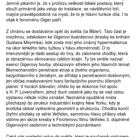
Jemně pikantní je, že v průřezu velikosti lidské postavy, který
slouží primárně jako vstup do instalace, se návštěvníci fotí,
majíce pravděpodobně na mysli, že to je hlavní funkce díla. I to
však k fenoménu Giger patří.
Z chrámu se dostáváme opět do světla (ta Bible!). Tato část je
mezihrou, odskokem ke Gigerovi ilustrátorovi (kresby ke knihám
Gustava Meyrinka), kde zcela mizí jeho známý hyperrealismus
na úkor lehkého tahu tužkou v hávu efemérnosti. O to
intenzivnější je další sestup do tmy, do zalomené chodby, která
je obrazárnou věnovanou cyklům krajin. Ty lze směle nazvat
esencí Gigerovy tvorby, obrazovým střetem jeho hlavních témat.
Biomechanoidní penetrace stroje a živého organismu,
bezpohlavního s ženským, se střídají s penetracemi doslovnými,
jen občas maskovanými tvary fantazijního povrchu šílených
planet. V horách šílenství, chtělo by se dokonce říct spolu
s H. P. Lovecraftem, jehož duch ostatně jako by se nad celou
výstavou někde nízko vznášel. Neznámá opuštěná místa
přecházejí do struktur industriální krajiny New Yorku, kdy je
erotická oblost vytěsněna geometrií a strukturou. Chodba končí
čtyřmi sítotisky ze série Vetřelec, samotnou hlavu příšery však
vidíme jen skrze kresby k Fincherovu filmu Vetřelec 3, doplněné
Gigerovými osobními a technickými poznámkami.
Čeká nás poslední vstup do světla, který je současně výstupem