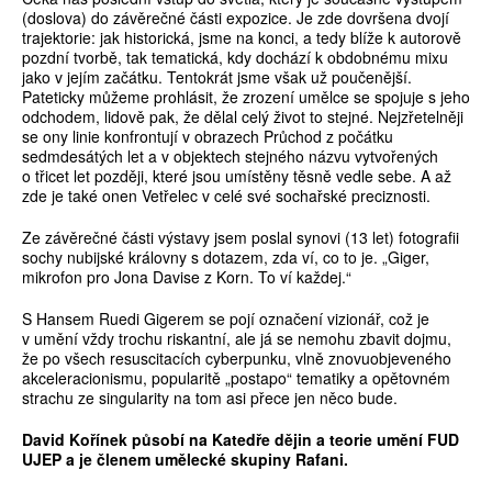
(doslova) do závěrečné části expozice. Je zde dovršena dvojí
trajektorie: jak historická, jsme na konci, a tedy blíže k autorově
pozdní tvorbě, tak tematická, kdy dochází k obdobnému mixu
jako v jejím začátku. Tentokrát jsme však už poučenější.
Pateticky můžeme prohlásit, že zrození umělce se spojuje s jeho
odchodem, lidově pak, že dělal celý život to stejné. Nejzřetelněji
se ony linie konfrontují v obrazech Průchod z počátku
sedmdesátých let a v objektech stejného názvu vytvořených
o třicet let později, které jsou umístěny těsně vedle sebe. A až
zde je také onen Vetřelec v celé své sochařské preciznosti.
Ze závěrečné části výstavy jsem poslal synovi (13 let) fotografii
sochy nubijské královny s dotazem, zda ví, co to je. „Giger,
mikrofon pro Jona Davise z Korn. To ví každej.“
S Hansem Ruedi Gigerem se pojí označení vizionář, což je
v umění vždy trochu riskantní, ale já se nemohu zbavit dojmu,
že po všech resuscitacích cyberpunku, vlně znovuobjeveného
akceleracionismu, popularitě „postapo“ tematiky a opětovném
strachu ze singularity na tom asi přece jen něco bude.
David ­Kořínek působí na Katedře dějin a teorie umění FUD
UJEP a je členem umělecké skupiny Rafani.