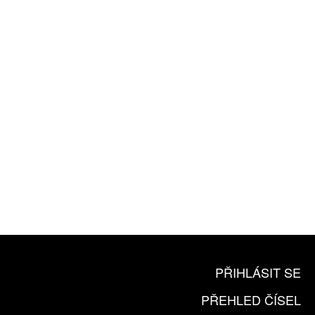
ROČNÍ PŘEDPLATNÉ
ZA 1100 KČ
10 TIŠTĚNÝCH ČÍSEL
365 DNÍ ONLINE VERZE
ČLENSKÁ KARTA ARTCARD
KOUPIT PŘEDPLATNÉ
PŘIHLÁSIT SE
PŘEHLED ČÍSEL