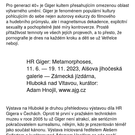
Pro generaci 40+ je Giger kultem přesahujícím omezenou oblast
výtvarného umění. Giger je fenoménem populární kultury
pohlcujícím do sebe nejen autorovy exkurzy do filmového
a hudebního průmyslu, ale i magnetismus dekadence, explicitní
sexuality a pochopitelně jisté míry kontroverze. Prostě
přitažlivost temnoty ve všech jejích projevech, a to přesto, že
pornografie je dnes na každém kroku a děti se už Vetřelce
nebojí.
HR Giger: Metamorphoses,
11. 6.
—
19. 11. 2023, Alšova jihočeská
galerie — Zámecká jízdárna,
Hluboká nad Vltavou, kurátor:
Adam Hnojil, www.ajg.cz
Výstava na Hluboké je druhou přehledovou výstavou díla HR
Gigera v Čechách. Oproti té první v pražském technickém
muzeu v roce 2005 tu už Giger není atrakcí, ale seriózním
pokračovatelem surrealismu, někým, kdo je prezentován téměř
jako součást kánonu. Výstava iniciovaná ředitelem Alešem