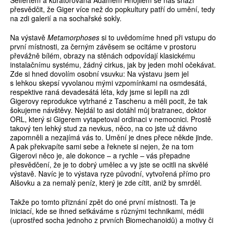
Seifertem a kurátorovaná Adamem Hnojilem se nás snaží
přesvědčit, že Giger více než do popkultury patří do umění, tedy
na zdi galerií a na sochařské sokly.
Na výstavě
Metamorphoses
si to uvědomíme hned při vstupu do
první místnosti, za černým závěsem se ocitáme v prostoru
převážně bílém, obrazy na stěnách odpovídají klasickému
instalačnímu systému, žádný cirkus, jak by jeden mohl očekávat.
Zde si hned dovolím osobní vsuvku: Na výstavu jsem jel
s lehkou skepsí vyvolanou mými vzpomínkami na osmdesátá,
respektive raná devadesátá léta, kdy jsme si lepili na zdi
Gigerovy reprodukce vytrhané z Taschenu a měli pocit, že tak
šokujeme návštěvy. Nejdál to asi dotáhl můj bratranec, doktor
ORL, který si Gigerem vytapetoval ordinaci v nemocnici. Prostě
takový ten lehký stud za nevkus, něco, na co jste už dávno
zapomněli a nezajímá vás to. Umění je dnes přece někde jinde.
A pak překvapíte sami sebe a řeknete si nejen, že na tom
Gigerovi něco je, ale dokonce – a rychle – vás přepadne
přesvědčení, že je to dobrý umělec a vy jste se ocitli na skvělé
výstavě. Navíc je to výstava ryze původní, vytvořená přímo pro
Alšovku a za nemalý peníz, který je zde cítit, aniž by smrděl.
Takže po tomto přiznání zpět do oné první místnosti. Ta je
iniciací, kde se ihned setkáváme s různými technikami, médii
(uprostřed socha jednoho z prvních Biomechanoidů) a motivy či