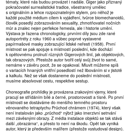
tématy, které nás budou provázet i nadále. Giger jako přiznaný
pokračovatel surrealistické tradice, všestranný umělec
s originálním a lehce rozpoznatelným stylem, pro něhož je
každé použité médium cílem k vyjádření, tvůrce biomechanoidů,
člověk posedlý zobrazováním sexuality, zhmotňovatel nočních
můr a znalec nejen perfekce řemesla, ale i historie umění.
Výstava je řazena chronologicky, prvními díly jsou zde rané
autoportréty z roku 1960 a vůbec poprvé vystavené
papírmašové masky zobrazující lidské neřesti (1958). První
místnost se pak spojuje s místností poslední, kde dochází
k opětovnému prolnutí různých Gigerových linií, jak objektových,
tak obrazových. Přestože autor tvořil celý svůj život to samé,
nemáme v závěru pocit, že se opakoval. Mluvit můžeme spíš
o variacích hnaných vnitřní posedlostí než libováním si v jistotě
a kalkulu. Než se však dostaneme do poslední místnosti,
musíme absolvovat cestu, respektive sestup.
Choreografie prohlídky je provázena zrakovými vjemy, které
pracují se střídáním bílé a černé, prostorovosti a tísně. Po první
místnosti se dostáváme do menšího temného prostoru
věnovaného tetraptychu Průchod chrámem (1974), který však
není instalován jako „průchod“ nýbrž jako imerzivní setrvání
mezi závěsnými obrazy. Z média instalace objektů se tak stává
další „obrazárna“, a přesto to není na škodu. Opět tak vyniká
autor, který je především malířem (přestože vystudoval design).