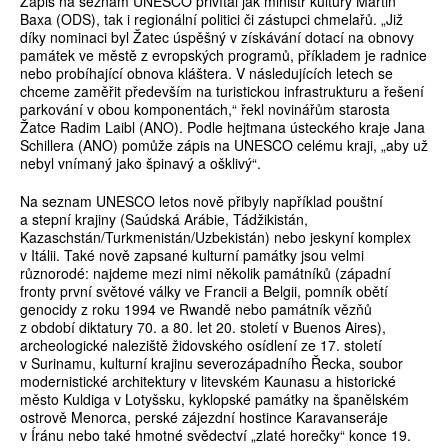
Zápis na seznam UNESCO přivítal jak ministr kultury Martin
Baxa (ODS), tak i regionální politici či zástupci chmelařů. „Již
díky nominaci byl Žatec úspěšný v získávání dotací na obnovy
památek ve městě z evropských programů, příkladem je radnice
nebo probíhající obnova kláštera. V následujících letech se
chceme zaměřit především na turistickou infrastrukturu a řešení
parkování v obou komponentách,“ řekl novinářům starosta
Žatce Radim Laibl (ANO). Podle hejtmana ústeckého kraje Jana
Schillera (ANO) pomůže zápis na UNESCO celému kraji, „aby už
nebyl vnímaný jako špinavý a ošklivý“.
Na seznam UNESCO letos nově přibyly například pouštní
a stepní krajiny (Saúdská Arábie, Tádžikistán,
Kazaschstán/Turkmenistán/Uzbekistán) nebo jeskyní komplex
v Itálii. Také nově zapsané kulturní památky jsou velmi
různorodé: najdeme mezi nimi několik památníků (západní
fronty první světové války ve Francii a Belgii, pomník obětí
genocidy z roku 1994 ve Rwandě nebo památník vězňů
z období diktatury 70. a 80. let 20. století v Buenos Aires),
archeologické naleziště židovského osídlení ze 17. století
v Surinamu, kulturní krajinu severozápadního Řecka, soubor
modernistické architektury v litevském Kaunasu a historické
město Kuldiga v Lotyšsku, kyklopské památky na španělském
ostrově Menorca, perské zájezdní hostince Karavanseráje
v Íránu nebo také hmotné svědectví „zlaté horečky“ konce 19.