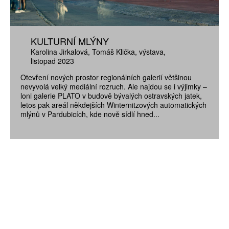
KULTURNÍ MLÝNY
Karolina Jirkalová
Tomáš Klička
výstava
listopad 2023
Otevření nových prostor regionálních galerií většinou
nevyvolá velký mediální rozruch. Ale najdou se i výjimky –
loni galerie PLATO v budově bývalých ostravských jatek,
letos pak areál někdejších Winternitzových automatických
mlýnů v Pardubicích, kde nově sídlí hned...
ZÍSKEJTE