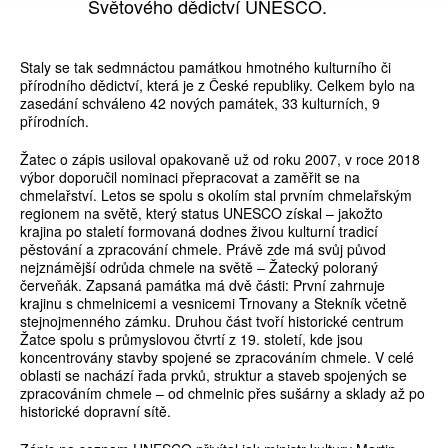
Světového dědictví UNESCO.
Staly se tak sedmnáctou památkou hmotného kulturního či
přírodního dědictví, která je z České republiky. Celkem bylo na
zasedání schváleno 42 nových památek, 33 kulturních, 9
přírodních.
Žatec o zápis usiloval opakovaně už od roku 2007, v roce 2018
výbor doporučil nominaci přepracovat a zaměřit se na
chmelařství. Letos se spolu s okolím stal prvním chmelařským
regionem na světě, který status UNESCO získal – jakožto
krajina po staletí formovaná dodnes živou kulturní tradicí
pěstování a zpracování chmele. Právě zde má svůj původ
nejznámější odrůda chmele na světě – Žatecký poloraný
červeňák. Zapsaná památka má dvě části: První zahrnuje
krajinu s chmelnicemi a vesnicemi Trnovany a Stekník včetně
stejnojmenného zámku. Druhou část tvoří historické centrum
Žatce spolu s průmyslovou čtvrtí z 19. století, kde jsou
koncentrovány stavby spojené se zpracováním chmele. V celé
oblasti se nachází řada prvků, struktur a staveb spojených se
zpracováním chmele – od chmelnic přes sušárny a sklady až po
historické dopravní sítě.