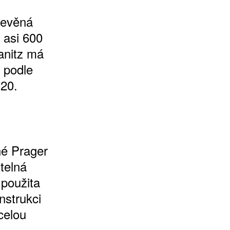
dřevěná
 asi 600
anitz má
, podle
 20.
né Prager
telná
 použita
nstrukci
celou