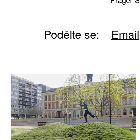
Podělte se:
Email
10 TI
365 DNÍ
ČLENSKÁ K
KOUPIT PŘEDPLATNÉ