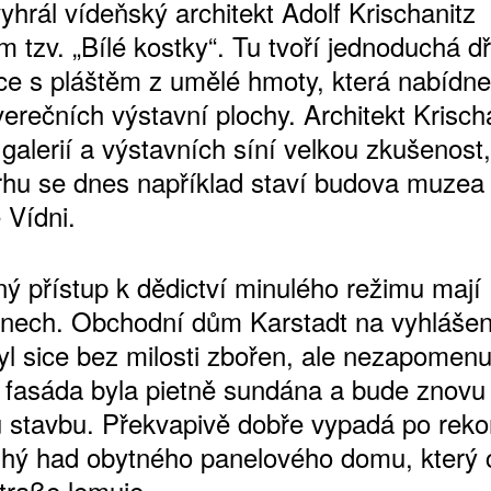
vyhrál vídeňský architekt Adolf Krischanitz
m tzv. „Bílé kostky“. Tu tvoří jednoduchá 
ce s pláštěm z umělé hmoty, která nabídne
verečních výstavní plochy. Architekt Krisch
galerií a výstavních síní velkou zkušenost
rhu se dnes například staví budova muzea
e Vídni.
ATNÉ
ný přístup k dědictví minulého režimu mají
nech. Obchodní dům Karstadt na vyhláše
yl sice bez milosti zbořen, ale nezapomenu
á fasáda byla pietně sundána a bude znovu
 stavbu. Překvapivě dobře vypadá po reko
uhý had obytného panelového domu, který 
traße lemuje.