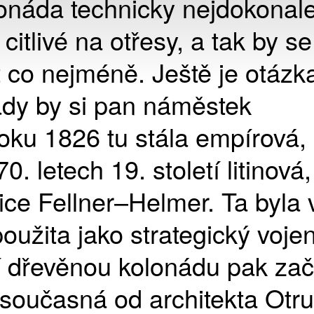
lonáda technicky nejdokonale
 citlivé na otřesy, a tak by s
 co nejméně. Ještě je otázk
nády by si pan náměstek
roku 1826 tu stála empírová,
0. letech 19. století litinová,
jice Fellner–Helmer. Ta byla 
oužita jako strategický voje
ní dřevěnou kolonádu pak za
a současná od architekta Otru