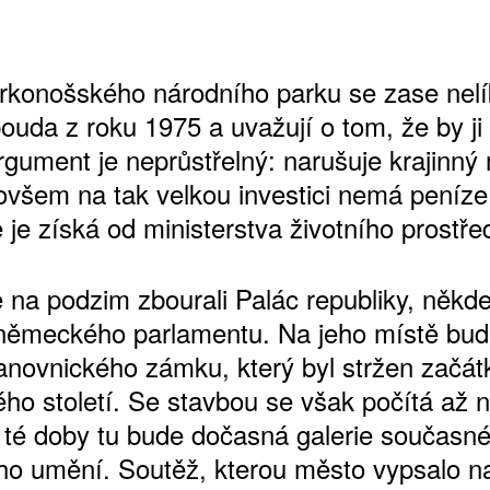
rkonošského národního parku se zase nelí
uda z roku 1975 a uvažují o tom, že by ji 
Argument je neprůstřelný: narušuje krajinný 
šem na tak velkou investici nemá peníze,
 je získá od ministerstva životního prostřed
 na podzim zbourali Palác republiky, někdej
ěmeckého parlamentu. Na jeho místě bud
panovnického zámku, který byl stržen začá
ého století. Se stavbou se však počítá až 
 té doby tu bude dočasná galerie současn
ho umění. Soutěž, kterou město vypsalo na