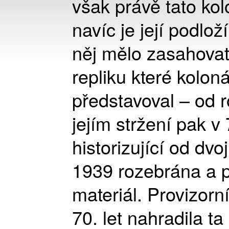
však právě tato ko
navíc je její podloží
něj mělo zasahovat
repliku které kolo
představoval – od 
jejím stržení pak v 7
historizující od dvo
1939 rozebrána a p
materiál. Provizor
70. let nahradila t