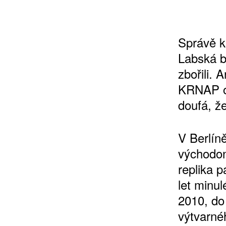
Správě k
Labská bo
zbořili. 
KRNAP ov
doufá, že
V Berlíně
východon
replika 
let minul
2010, do
výtvarné