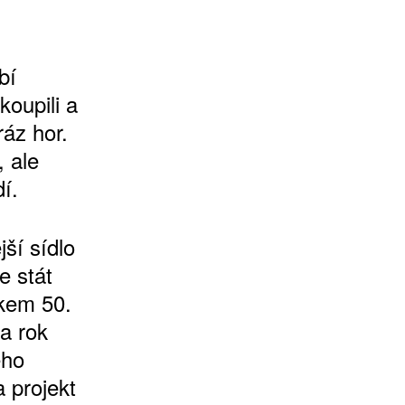
bí
koupili a
ráz hor.
 ale
í.
ší sídlo
e stát
tkem 50.
na rok
ého
 projekt