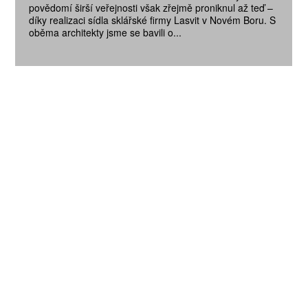
povědomí širší veřejnosti však zřejmě proniknul až teď –
díky realizaci sídla sklářské firmy Lasvit v Novém Boru. S
oběma architekty jsme se bavili o...