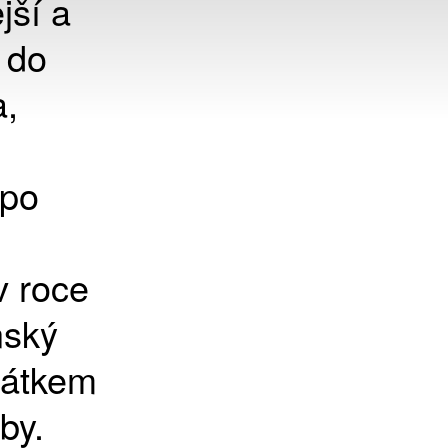
jší a
e do
a,
 po
v roce
nský
čátkem
by.