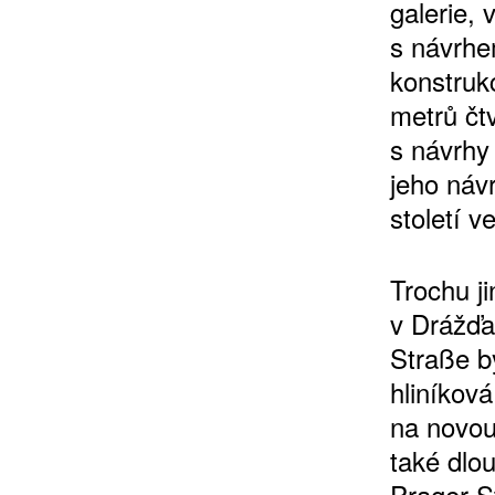
galerie, 
s návrhe
konstruk
metrů čt
s návrhy 
jeho náv
ZÍSKEJTE
století v
ROČNÍ PŘEDPL
Trochu ji
v Drážďa
ZA 1100 KČ
Straße b
hliníkov
na novou
také dlo
Prager S