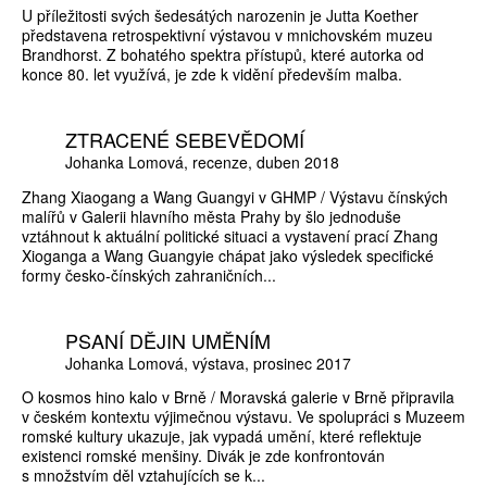
U příležitosti svých šedesátých narozenin je Jutta Koether
představena retrospektivní výstavou v mnichovském muzeu
Brandhorst. Z bohatého spektra přístupů, které autorka od
konce 80. let využívá, je zde k vidění především malba.
ZTRACENÉ SEBEVĚDOMÍ
Johanka Lomová
recenze
duben 2018
Zhang Xiaogang a Wang Guangyi v GHMP / Výstavu čínských
malířů v Galerii hlavního města Prahy by šlo jednoduše
vztáhnout k aktuální politické situaci a vystavení prací Zhang
Xioganga a Wang Guangyie chápat jako výsledek specifické
formy česko-čínských zahraničních...
PSANÍ DĚJIN UMĚNÍM
Johanka Lomová
výstava
prosinec 2017
O kosmos hino kalo v Brně / Moravská galerie v Brně připravila
v českém kontextu výjimečnou výstavu. Ve spolupráci s Muzeem
romské kultury ukazuje, jak vypadá umění, které reflektuje
existenci romské menšiny. Divák je zde konfrontován
s množstvím děl vztahujících se k...