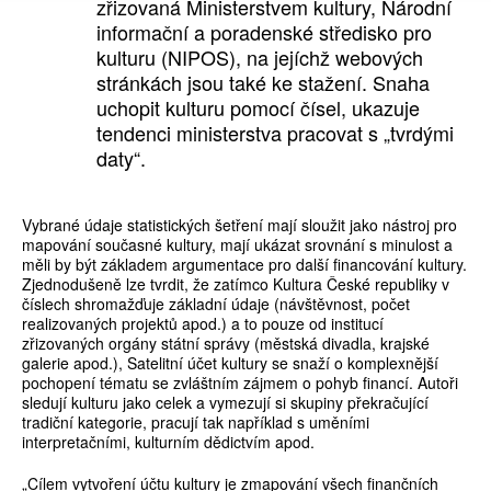
zřizovaná Ministerstvem kultury, Národní
informační a poradenské středisko pro
kulturu (NIPOS), na jejíchž webových
stránkách jsou také ke stažení. Snaha
uchopit kulturu pomocí čísel, ukazuje
tendenci ministerstva pracovat s „tvrdými
daty“.
Vybrané údaje statistických šetření mají sloužit jako nástroj pro
mapování současné kultury, mají ukázat srovnání s minulost a
měli by být základem argumentace pro další financování kultury.
Zjednodušeně lze tvrdit, že zatímco Kultura České republiky v
číslech shromažďuje základní údaje (návštěvnost, počet
realizovaných projektů apod.) a to pouze od institucí
zřizovaných orgány státní správy (městská divadla, krajské
galerie apod.), Satelitní účet kultury se snaží o komplexnější
pochopení tématu se zvláštním zájmem o pohyb financí. Autoři
sledují kulturu jako celek a vymezují si skupiny překračující
tradiční kategorie, pracují tak například s uměními
interpretačními, kulturním dědictvím apod.
„Cílem vytvoření účtu kultury je zmapování všech finančních