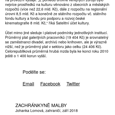
nejvíce prostředků na kulturu věnováno z obecních a městských
rozpočtů (více než 22,6 mld. Kč), dále z rozpočtu na regionální
úrovni 8,5 mld. Kč a konečně ze státního rozpočtu vč. státního
fondu kultury a fondu pro podporu a rozvoj české
kinematografie 8 mld. Kč,“ říká Satelitní účet kultury.
Účet mimo jiné sleduje i platové podmínky jednotlivých institucí.
Průměrný plat galerijních pracovníků (19 404 Kč) je srovnatelný
se zaměstnanci divadel, archívů nebo knihoven, ale je výrazně
nižší, než je průměrný plat v sektoru jako celku (24 406 Kč).
Celorepubliková průměrná hrubá mzda byla ke konci roku 2010
ještě o 1 400 korun vyšší.
Podělte se:
Email
Facebook
Twitter
ZACHRÁNKYNĚ MALBY
Johanka Lomová
zahraničí
září 2018