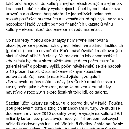
toků přicházejících do kultury z nejrůznějších zdrojů a stejně tak
finančních toků z kultury vycházejících. Účet by měl také ukázat
úroveň a efektivnost hospodaření v jednotlivých oblastech,
rozsah použitých pracovních a investičních zdrojů, výši mezd a v
neposlední řadě vyjádřit pomocí finančních ukazatelů váhu
kultury v ekonomice,“ dočteme se v úvodu materiálu.
Co nám tedy mohou obě analýzy říci? Prvně jmenovaná
ukazuje, že se v posledních čtyřech letech ve státních institucích
(galeriích) mnoho nezměnilo. Počet návštěvníků i realizovaných
akcí zůstává přibližně stejný. Ve srovnání s lety osmdesátými,
kdy začala být data shromažďována, je dnes počet muzeí a
galerií téměř o polovinu vyšší, počet návštěvníků se ale naopak
o 40 procent snížil. Čísla můžeme různým způsobem
porovnávat. Zajímavé je například zjištění, že galerií
zřizovaných orgány státní správy je v České republice skoro
stejný počet jako hvězdáren, nebo že muzea a památníky
navštívilo v roce 2011 skoro šestkrát tolik lidí, co galerie.
Satelitní účet kultury za rok 2010 je teprve druhý v řadě. Poučná
jsou především data o zdrojích financování kultury. Ve studii se
dočteme, že v roce 2010 dosáhly veřejné výdaje na kulturu 39,1
miliardy korun, což představuje necelých 15 procent celkových
nákladů sledovaných institucí. Víc jak tři čtvrtiny těchto peněz šly
na provozní výdaje. „Z pohledu úrovně veřejných zdrojů bylo