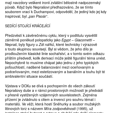
mají navzdory veškeré ironii zvláštní bělostně nadpozemský
půvab. Když bylo Neprašovi předhazováno, že se tímto
souborem vrací k Duchampovi, odpověděl, že jediný kdo jej kdy
inspiroval, byl „pan Pisoár“.
SEDÍCÍ STOJÍCÍ KRÁČEJÍCÍ
Předzvěstí k závěrečnému cyklu, který v podtitulu vysvětlil
záměrně poněkud polopaticky jako
Egypt – Giacometti –
Nepraš
, byly figury u
Zdi nářků
, které technicky i výrazově
s touto skupinou souvisejí. Byl si vědom, že jeho dílo je
prodloužením klasické linie sochařství, a v tomto svém odkazu
příštím předvedl, kolik derivací může ještě figurální téma unést.
Nepochybně to musíme chápat jako jednu z jeho typických
poťouchlostí, nadšené balancování mezi oceňovaným a
podceňovaným, mezi estetizovaným a banálním a touhu být té
ambivalentní situace součástí.
Výstava v DOXu se dívá s pochopením do všech zákoutí
Neprašovy duše a v rámci prostorových možností je předvádí
v přesně vystižených vzájemných souvislostech. Zejména
přízemí je zvládnuto s citem a invencí pro souhru témat i
materiálů. Ve věži, která hostí Sněhurky a soubor mužských
litinových torz s názvem
Míra zodpovědnosti
(1995), už