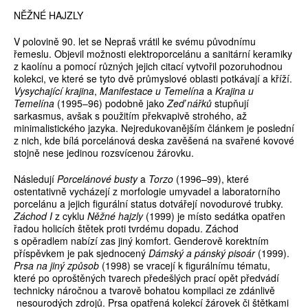
NĚŽNÉ HAJZLY
V polovině 90. let se Nepraš vrátil ke svému původnímu
řemeslu. Objevil možnosti elektroporcelánu a sanitární keramiky
z kaolínu a pomocí různých jejich citací vytvořil pozoruhodnou
kolekci, ve které se tyto dvě průmyslové oblasti potkávají a kříží.
Vysychající krajina
,
Manifestace u Temelína
a
Krajina u
Temelína
(1995–96) podobně jako
Zeď nářků
stupňují
sarkasmus, avšak s použitím překvapivě strohého, až
minimalistického jazyka. Nejredukovanějším článkem je poslední
z nich, kde bílá porcelánová deska zavěšená na svařené kovové
stojně nese jedinou rozsvícenou žárovku.
Následují
Porcelánové busty
a
Torzo
(1996–99), které
ostentativně vycházejí z morfologie umyvadel a laboratorního
porcelánu a jejich figurální status dotvářejí novodurové trubky.
Záchod I
z cyklu
Něžné hajzly
(1999) je místo sedátka opatřen
řadou holicích štětek proti tvrdému dopadu. Záchod
s opěradlem nabízí zas jiný komfort. Genderově korektním
příspěvkem je pak sjednocený
Dámský a pánský pisoár
(1999).
Prsa na jiný způsob
(1998) se vracejí k figurálnímu tématu,
které po oproštěných tvarech předešlých prací opět předvádí
technicky náročnou a tvarově bohatou kompilaci ze zdánlivě
nesourodých zdrojů. Prsa opatřená kolekcí žárovek či štětkami