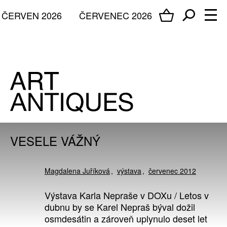
ČERVEN 2026
ČERVENEC 2026
VESELE VÁŽNÝ
Magdalena Juříková
výstava
červenec 2012
Výstava Karla Nepraše v DOXu / Letos v
dubnu by se Karel Nepraš býval dožil
osmdesátin a zároveň uplynulo deset let