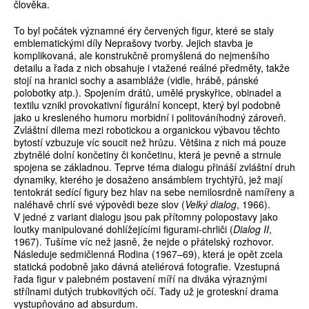
člověka.
To byl počátek významné éry červených figur, které se staly
emblematickými díly Neprašovy tvorby. Jejich stavba je
komplikovaná, ale konstrukčně promyšlená do nejmenšího
detailu a řada z nich obsahuje i vtažené reálné předměty, takže
stojí na hranici sochy a asambláže (vidle, hrábě, pánské
polobotky atp.). Spojením drátů, umělé pryskyřice, obinadel a
textilu vznikl provokativní figurální koncept, který byl podobně
jako u kresleného humoru morbidní i politováníhodný zároveň.
Zvláštní dilema mezi robotickou a organickou výbavou těchto
bytostí vzbuzuje víc soucit než hrůzu. Většina z nich má pouze
zbytnělé dolní končetiny či končetinu, která je pevně a strnule
spojena se základnou. Teprve téma dialogu přináší zvláštní druh
dynamiky, kterého je dosaženo ansámblem trychtýřů, jež mají
tentokrát sedící figury bez hlav na sebe nemilosrdně namířeny a
naléhavě chrlí své výpovědi beze slov (
Velký dialog
, 1966).
V jedné z variant dialogu jsou pak přítomny polopostavy jako
loutky manipulované dohlížejícími figurami-chrliči (
Dialog II
,
1967). Tušíme víc než jasně, že nejde o přátelský rozhovor.
Následuje sedmičlenná Rodina (1967–69), která je opět zcela
statická podobně jako dávná ateliérová fotografie. Vzestupná
řada figur v palebném postavení míří na diváka výraznými
střílnami dutých trubkovitých očí. Tady už je groteskní drama
vystupňováno ad absurdum.