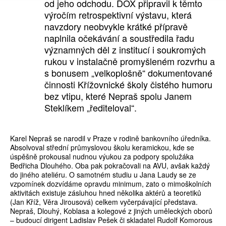
od jeho odchodu. DOX připravil k těmto
výročím retrospektivní výstavu, která
navzdory neobvykle krátké přípravě
naplnila očekávání a soustředila řadu
významných děl z institucí i soukromých
rukou v instalačně promyšleném rozvrhu a
s bonusem „velkoplošně“ dokumentované
činnosti Křížovnické školy čistého humoru
bez vtipu, které Nepraš spolu Janem
Steklíkem „řediteloval“.
Karel Nepraš se narodil v Praze v rodině bankovního úředníka.
Absolvoval střední průmyslovou školu keramickou, kde se
úspěšně prokousal nudnou výukou za podpory spolužáka
Bedřicha Dlouhého. Oba pak pokračovali na AVU, avšak každý
do jiného ateliéru. O samotném studiu u Jana Laudy se ze
vzpomínek dozvídáme opravdu minimum, zato o mimoškolních
aktivitách existuje zásluhou hned několika aktérů a teoretiků
(Jan Kříž, Věra Jirousová) celkem vyčerpávající představa.
Nepraš, Dlouhý, Koblasa a kolegové z jiných uměleckých oborů
– budoucí dirigent Ladislav Pešek či skladatel Rudolf Komorous