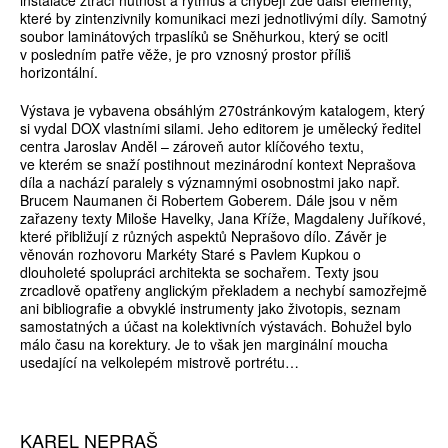
instalace ztrácí hutnost a rytmus a chybějí zde další elementy,
které by zintenzivnily komunikaci mezi jednotlivými díly. Samotný
soubor laminátových trpaslíků se Sněhurkou, který se ocitl
v posledním patře věže, je pro vznosný prostor příliš
horizontální.
Výstava je vybavena obsáhlým 270stránkovým katalogem, který
si vydal DOX vlastními silami. Jeho editorem je umělecký ředitel
centra Jaroslav Anděl – zároveň autor klíčového textu,
ve kterém se snaží postihnout mezinárodní kontext Neprašova
díla a nachází paralely s významnými osobnostmi jako např.
Brucem Naumanen či Robertem Goberem. Dále jsou v něm
zařazeny texty Miloše Havelky, Jana Kříže, Magdaleny Juříkové,
které přibližují z různých aspektů Neprašovo dílo. Závěr je
věnován rozhovoru Markéty Staré s Pavlem Kupkou o
dlouholeté spolupráci architekta se sochařem. Texty jsou
zrcadlově opatřeny anglickým překladem a nechybí samozřejmě
ani bibliografie a obvyklé instrumenty jako životopis, seznam
samostatných a účast na kolektivních výstavách. Bohužel bylo
málo času na korektury. Je to však jen marginální moucha
usedající na velkolepém mistrově portrétu…
KAREL NEPRAŠ