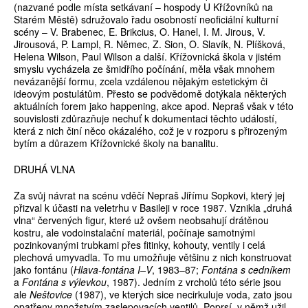
(nazvané podle místa setkávaní – hospody U Křížovníků na
Starém Městě) sdružovalo řadu osobností neoficiální kulturní
scény – V. Brabenec, E. Brikcius, O. Hanel, I. M. Jirous, V.
Jirousová, P. Lampl, R. Němec, Z. Sion, O. Slavík, N. Plíšková,
Helena Wilson, Paul Wilson a další. Křížovnická škola v jistém
smyslu vycházela ze šmidřího počínání, měla však mnohem
nevázanější formu, zcela vzdálenou nějakým estetickým či
ideovým postulátům. Přesto se podvědomě dotýkala některých
aktuálních forem jako happening, akce apod. Nepraš však v této
souvislosti zdůrazňuje nechuť k dokumentaci těchto událostí,
která z nich činí něco okázalého, což je v rozporu s přirozeným
bytím a důrazem Křížovnické školy na banalitu.
DRUHÁ VLNA
Za svůj návrat na scénu vděčí Nepraš Jiřímu Sopkovi, který jej
přizval k účasti na veletrhu v Basileji v roce 1987. Vznikla „druhá
vlna“ červených figur, které už ovšem neobsahují drátěnou
kostru, ale vodoinstalační materiál, počínaje samotnými
pozinkovanými trubkami přes fitinky, kohouty, ventily i celá
plechová umyvadla. To mu umožňuje většinu z nich konstruovat
jako fontánu (
Hlava-fontána I–V
, 1983–87;
Fontána s cedníkem
a
Fontána s výlevkou
, 1987). Jedním z vrcholů této série jsou
ale
Neštovice
(1987), ve kterých sice necirkuluje voda, zato jsou
opatřeny množstvím zaslepovacích ventilů. Poprsí, v němž užil