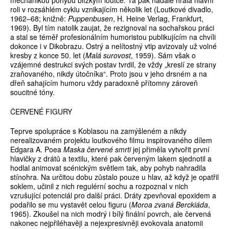
mechanikou pohybu blízkým loutce. Ta pak nadále hrála hlavní
roli v rozsáhlém cyklu vznikajícím několik let (Loutkové divadlo,
1962–68; knižně:
Puppenbusen
, H. Heine Verlag, Frankfurt,
1969). Byl tím natolik zaujat, že rezignoval na sochařskou práci
a stal se téměř profesionálním humoristou publikujícím na chvíli
dokonce i v Dikobrazu. Ostrý a nelítostný vtip avizovaly už volné
kresby z konce 50. let (
Malá surovost
, 1959). Sám však o
vzájemné destrukci svých postav tvrdil, že vždy „kreslí ze strany
zraňovaného, nikdy útočníka“. Proto jsou v jeho drsném a na
dřeň sahajícím humoru vždy paradoxně přítomny zároveň
soucitné tóny.
ČERVENÉ FIGURY
Teprve spolupráce s Koblasou na zamýšleném a nikdy
nerealizovaném projektu loutkového filmu inspirovaného dílem
Edgara A. Poea
Maska červené smrti
jej přiměla vytvořit první
hlavičky z drátů a textilu, které pak červeným lakem sjednotil a
hodlal animovat scénickým světlem tak, aby pohyb nahradila
stínohra. Na určitou dobu zůstalo pouze u hlav, až když je opatřil
soklem, učinil z nich regulérní sochu a rozpoznal v nich
vzrušující potenciál pro další práci. Dráty zpevňoval epoxidem a
podařilo se mu vystavět celou figuru (
Moroa zvaná Berckiáda
,
1965). Zkoušel na nich modrý i bílý finální povrch, ale červená
nakonec nejpřiléhavěji a nejexpresivněji evokovala anatomii