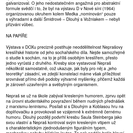
galvanizoval. O jeho nedostatečném angažmá pro abstraktní
formule svědčí i to, že byl na výstavu D v Nové síni (1964)
organizovanou okruhem kolem Medka „nominován“ pouze
s výhradami a další Šmidrové – Dlouhý s Vožniakem – nebyli
přizváni vůbec.
NA PAPÍŘE
Výstava v DOXu precizně postihuje neoddělitelnost Neprašovy
kreslířské historie od jeho sochařského díla. Nejde samozřejmě
o studie k sochám, na to je příliš osobitým kreslířem, přesto
jedno vyrůstá z druhého. Kresby sice vystavoval Nepraš
několikrát samostatně, což ukazuje, jak byly pro něj a „jeho
teoretiky“ zásadní, ve zdejší konstelaci máme však příležitost
srovnávat přímo dvě podoby výtvarné myšlenky, přičemž každá
je zároveň uzavřeným a svébytným organismem.
Nepraš se už na škole zabýval kresleným humorem, zprvu opět
na úrovni studentského povyražení během nudných přednášek
z marxismu-leninismu. Posílali si s Dlouhým a Koblasou hru na
doplňovačku a provokovali se vzájemně k extrémně černému
humoru. Dlouhý později podvrhl kresbu Saula Steinberga jako
svou vlastní a Nepraš kontroval svým kresleným vtipem už
s charakteristickým zjednodušeným figurálním typem,