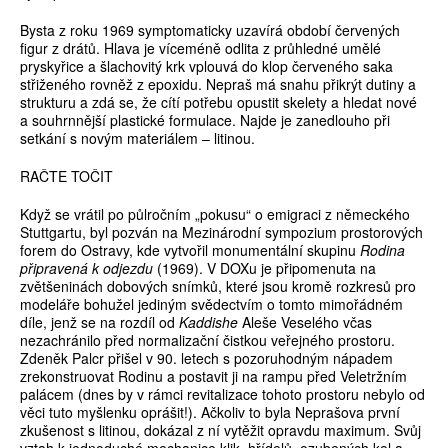
Bysta z roku 1969 symptomaticky uzavírá období červených
figur z drátů. Hlava je víceméně odlita z průhledné umělé
pryskyřice a šlachovitý krk vplouvá do klop červeného saka
střiženého rovněž z epoxidu. Nepraš má snahu přikrýt dutiny a
strukturu a zdá se, že cítí potřebu opustit skelety a hledat nové
a souhrnnější plastické formulace. Najde je zanedlouho při
setkání s novým materiálem – litinou.
RAČTE TOČIT
Když se vrátil po půlročním „pokusu“ o emigraci z německého
Stuttgartu, byl pozván na Mezinárodní sympozium prostorových
forem do Ostravy, kde vytvořil monumentální skupinu
Rodina
připravená k odjezdu
(1969). V DOXu je připomenuta na
zvětšeninách dobových snímků, které jsou kromě rozkresů pro
modeláře bohužel jediným svědectvím o tomto mimořádném
díle, jenž se na rozdíl od
Kaddishe
Aleše Veselého včas
nezachránilo před normalizační čistkou veřejného prostoru.
Zdeněk Palcr přišel v 90. letech s pozoruhodným nápadem
zrekonstruovat Rodinu a postavit ji na rampu před Veletržním
palácem (dnes by v rámci revitalizace tohoto prostoru nebylo od
věci tuto myšlenku oprášit!). Ačkoliv to byla Neprašova první
zkušenost s litinou, dokázal z ní vytěžit opravdu maximum. Svůj