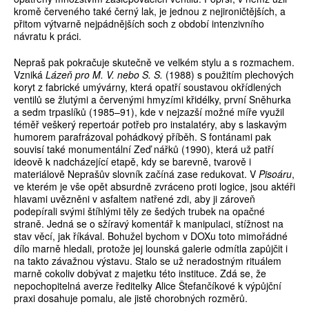
kromě červeného také černý lak, je jednou z nejironičtějších, a
přitom výtvarně nejpádnějších soch z období intenzivního
návratu k práci.
Nepraš pak pokračuje skutečně ve velkém stylu a s rozmachem.
Vzniká
Lázeň pro M. V. nebo S. S.
(1988) s použitím plechových
koryt z fabrické umývárny, která opatří soustavou okřídlených
ventilů se žlutými a červenými hmyzími křidélky, první Sněhurka
a sedm trpaslíků (1985–91), kde v nejzazší možné míře využil
téměř veškerý repertoár potřeb pro instalatéry, aby s laskavým
humorem parafrázoval pohádkový příběh. S fontánami pak
souvisí také monumentální Zeď nářků (1990), která už patří
ideově k nadcházející etapě, kdy se barevně, tvarově i
materiálově Neprašův slovník začíná zase redukovat. V
Pisoáru
,
ve kterém je vše opět absurdně zvráceno proti logice, jsou aktéři
hlavami uvězněni v asfaltem natřené zdi, aby ji zároveň
podepírali svými štíhlými těly ze šedých trubek na opačné
straně. Jedná se o sžíravý komentář k manipulaci, stížnost na
stav věcí, jak říkával. Bohužel bychom v DOXu toto mimořádné
dílo marně hledali, protože jej lounská galerie odmítla zapůjčit i
na takto závažnou výstavu. Stalo se už neradostným rituálem
marně cokoliv dobývat z majetku této instituce. Zdá se, že
nepochopitelná averze ředitelky Alice Štefančíkové k výpůjční
praxi dosahuje pomalu, ale jistě chorobných rozměrů.