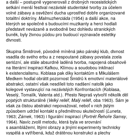
a další – postupně vygenerovali z drobných recesistických
setkání menší festival nezávislé studentské tvorby za účelem
volné zábavy a osvěžení ducha uprostřed dobře organizované
totalitní doktríny.
Malmuzherciáda
(1954) a další akce, na
kterých se společně s budoucími muzikanty a herci hodlali
představit nevázaně a svobodně bez dohledu stranických
buněk, byly živnou půdou pro budoucí vyznavače estetiky
divnosti.
Skupina Šmidrové, původně míněná jako pánský klub, divnost
vsadila do svého erbu a z nespoutané zábavy povstala zcela
seriózní, ale stále absurdně laděná tvorba, napojená obsahově
na literární inspiraci Kafkou, Klímou a soudobou inklinací
k existencialismu. Koblasa pak díky kontaktům s Mikulášem
Medkem hodlal obrátit pozornost Šmidrů k emotivní materiálové
abstrakci, ostatní však nesdíleli toto nadšení natolik jako
kolegové vystavující na nezávislých Konfrontacích (Koblasa,
Veselý, Tomalík, Valenta atd.). Přesto Nepraš vytvořil několik děl
pojatých strukturálně (
Velký reliéf
,
Malý relié
f, oba 1963). Sám je
však za čistou abstrakci nepovažoval, neboť v nich jistým
způsobem udržel kontakt s předmětnou skutečností (
Luneta
,
1963;
Zámek
, 1963) i figurální inspirací (
Portrét Řehoře Samsy
,
1964). Navíc zvolil metodu, která byla ve srovnání
s asamblážemi, litými obrazy a jinými experimenty technicky
vyspělá a vytříbená, když drátěnou konstrukci a plechy