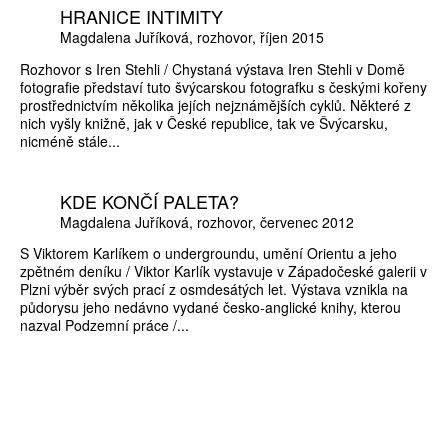
HRANICE INTIMITY
Magdalena Juříková
rozhovor
říjen 2015
Rozhovor s Iren Stehli / Chystaná výstava Iren Stehli v Domě
fotografie představí tuto švýcarskou fotografku s českými kořeny
prostřednictvím několika jejích nejznámějších cyklů. Některé z
nich vyšly knižně, jak v České republice, tak ve Švýcarsku,
nicméně stále...
KDE KONČÍ PALETA?
Magdalena Juříková
rozhovor
červenec 2012
S Viktorem Karlíkem o undergroundu, umění Orientu a jeho
zpětném deníku / Viktor Karlík vystavuje v Západočeské galerii v
Plzni výběr svých prací z osmdesátých let. Výstava vznikla na
půdorysu jeho nedávno vydané česko-anglické knihy, kterou
nazval Podzemní práce /...