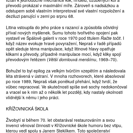
vztah k jednoduché mechanice klik, hřídelů, ozubených kol a
převodů prokázal v maximální míře. Zároveň s nadsázkou a
odstupem sobě vlastním interpretoval své vlastní rozpoložení a
deziluzi panující v zemi po srpnu 68.
Litina vstoupila do jeho práce s razancí a způsobila očividný
příval nových myšlenek. Sumu tohoto tvořivého opojení pak
vystavil ve Špálově galerii v roce 1970 pod titulem
Račte točit
. I
když název evokuje hravé povyražení, Nepraš v řadě případů
opět sleduje téma manipulace, když litinové hlavy opatřuje
klikami a převody, případně manipulace mocí, když kliky spojí
převodovým řetězem (
Větší domlouvá menšímu
, 1969–70).
Bohužel to byl epilog za velkým tvůrčím vzepětím a následovala
léta strávená v ústraní. V mnoha rozhovorech, které absolvoval
po roce 1989, Nepraš však poněkud přehání, když tvrdí, že
vůbec nepracoval. Ve skutečnosti spíše své sochy nedokončoval
a vracel se k nim až o několik let později, kdy nastaly okolnosti
vlídnější k němu i jeho práci.
KŘÍŽOVNICKÁ ŠKOLA
Živobytí si během 70. let obstarával restaurováním a svou
invenci věnoval činnosti v Křížovnické škole humoru bez vtipu,
kterou vedl spolu s Janem Steklíkem. Toto společenství