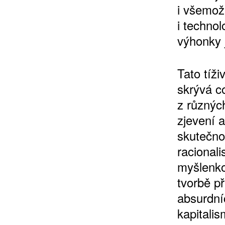
i všemož
i techno
výhonky j
Tato tíži
skrývá co
z různýc
zjevení a
skutečnos
racional
myšlenko
tvorbě p
absurdní
kapitali