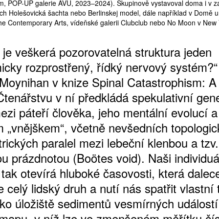
, POP-UP galerie AVU, ­2023–­2024). Skupinově vystavoval doma i v za
riích Holešovická šachta nebo Berlinskej model, dále například v Domě
the Contemporary Arts, vídeňské galerii Clubclub nebo No Moon v New 
 je veškerá pozorovatelná struktura jeden
ŠTĚNÝCH ČÍSEL
icky rozprostřený, řídký nervový systém?“
 ONLINE VERZE
oynihan v knize Spinal Catastrophism: A
ARTA ARTCARD
Čtenářstvu v ní předkládá spekulativní gene
zi páteří člověka, jeho mentální evolucí a
 „vnějškem“, včetně nevšedních topologic
rických paralel mezi lebeční klenbou a tzv.
u prázdnotou (Boötes void). Naši individuá
 tak otevírá hluboké časovosti, která dalec
 celý lidský druh a nutí nás spatřit vlastní 
ako úložiště sedimentů vesmírných událostí
í mapu, v níž lze ve zmenšeném měřítku čís