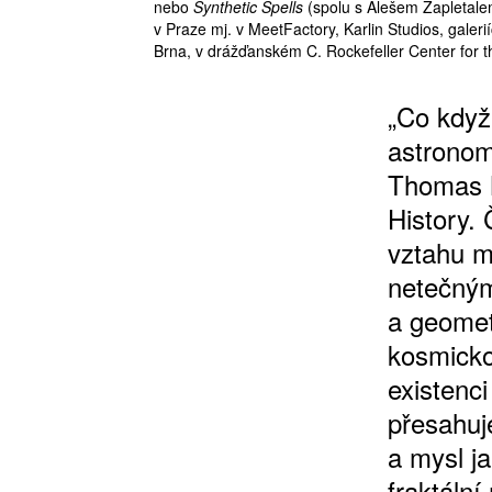
nebo
Synthetic Spells
(spolu s Alešem Zapletalem
v Praze mj. v MeetFactory, Karlin Studios, gale
Brna, v drážďanském C. Rockefeller Center for 
„Co když
10 TI
astronom
365 DNÍ
Thomas M
ČLENSKÁ K
History. 
vztahu me
KOUPIT PŘEDPLATNÉ
netečným
a geomet
kosmicko
existenci
přesahuje
a mysl j
fraktáln