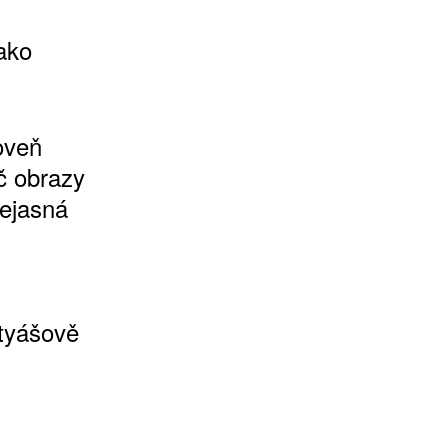
ako
roveň
íč obrazy
nejasná
atyášově