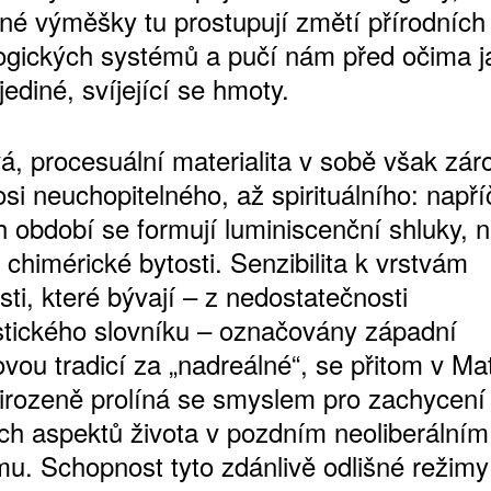
né výměšky tu prostupují změtí přírodních
logických systémů a pučí nám před očima j
ediné, svíjející se hmoty.
vá, procesuální materialita v sobě však zá
si neuchopitelného, až spirituálního: např
h období se formují luminiscenční shluky, 
 chimérické bytosti. Senzibilita k vrstvám
ti, které bývají – z nedostatečnosti
istického slovníku – označovány západní
vou tradicí za „nadreálné“, se přitom v M
řirozeně prolíná se smyslem pro zachycení
ch aspektů života v pozdním neoliberálním
smu. Schopnost tyto zdánlivě odlišné režimy