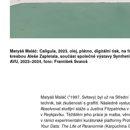
Matyáš Maláč: Caligula, 2023, olej, plátno, digitální tisk, na 
ZÍSKEJTE
kresbou Aleše Zapletala, součást společné výstavy Syntheti
AVU, 2023–2024, foto: František Svatoš
ROČNÍ PŘEDPL
ZA 1100 KČ
Matyáš Maláč (*1997, Svitavy) byl už na Střední
technik, tak zkušeností s graffiti. Následně vy
Absolvoval studijní stáže u Justina Fitzpatricka
v Reykjavíku. Těžištěm jeho práce je malba, věn
v rámci experimentální kurátorské platformy Pr
Your Data: The Life of Paranormie
(Karpuchina G