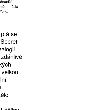
hraničí,
 umění města
Yorku.
 ptá se
 Secret
alogii
 zdánlivě
kých
 velkou
lní
e
tělo
 –
t dějiny