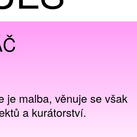
ÁČ
e je malba, věnuje se však
ektů a kurátorství.