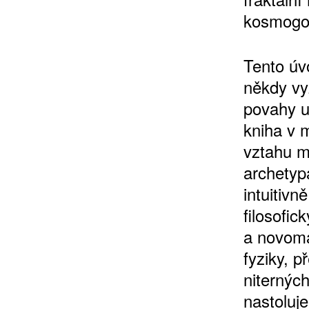
kosmogon
Tento úv
někdy vy
povahy u
kniha v 
vztahu m
archetyp
intuitiv
filosofi
a novomat
fyziky, p
niterných
nastoluje