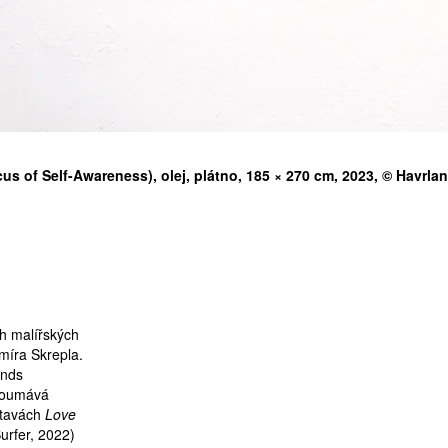
us of Self-Awareness), olej, plátno, 185 × 270 cm, 2023, © Havrlan
ch malířských
míra Skrepla.
ands
zkoumává
stavách
Love
urfer, 2022)