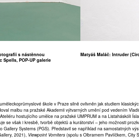
fotografii s nástěnnou
Matyáš Maláč: Intruder (Circ
c Spells, POP-UP galerie
ATNÉ
 uměleckoprůmyslové škole v Praze silně ovlivněn jak studiem klasický
studoval malbu na pražské Akademii výtvarných umění pod vedením Vladi
 v Ateliéru hostujícího umělce na pražské UMPRUM a na Listaháskóli Ísl
uje se však i kresbě, tvorbě objektů a kurátorství – jeho možnosti pro
oto Gallery Systems (PGS). Představil se například na samostatných vý
allery, 2021),
Viewpoint Vomiters
(spolu s Olbramem Pavlíčkem, City S