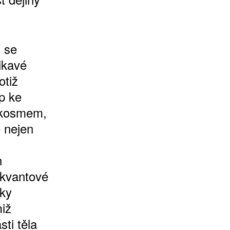
 se
ikavé
otiž
p ke
okosmem,
e nejen
h
ů kvantové
íky
miž
sti těla