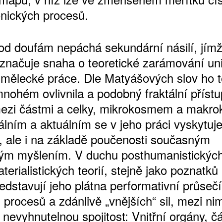
ických procesů.
od doufám nepáchá sekundární násilí, jímž
značuje snaha o teoretické zarámování un
mělecké práce. Dle Matyášových slov ho t
mnohém ovlivnila a podobný fraktální přístu
ezi částmi a celky, mikrokosmem a makr
álním a aktuálním se v jeho práci vyskytuj
ně, ale i na základě poučenosti současným
ckým myšlením. V duchu posthumanistickýc
erialistických teorií, stejně jako poznatk
ředstavují jeho plátna performativní průseč
 procesů a zdánlivě „vnějších“ sil, mezi ni
 nevyhnutelnou spojitost: Vnitřní orgány, čá