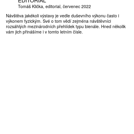
Tomáš Klička
editorial
červenec 2022
Návštěva jakékoli výstavy je vedle duševního výkonu často i
výkonem fyzickým. Své o tom vědí zejména návštěvníci
rozsáhlých mezinárodních přehlídek typu bienále. Hned několik
vám jich přinášíme i v tomto letním čísle.
ZÍSKEJTE
ROČNÍ PŘEDPLATNÉ
ZA 1100 KČ