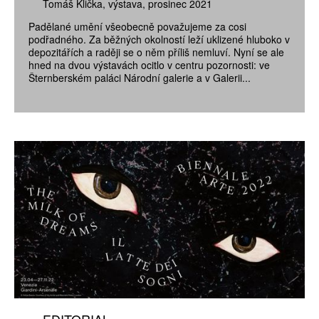
Tomáš Klička
výstava
prosinec 2021
Padělané umění všeobecně považujeme za cosi
podřadného. Za běžných okolností leží uklizené hluboko v
depozitářích a raději se o něm příliš nemluví. Nyní se ale
hned na dvou výstavách ocitlo v centru pozornosti: ve
Šternberském paláci Národní galerie a v Galerii...
EDITORIAL