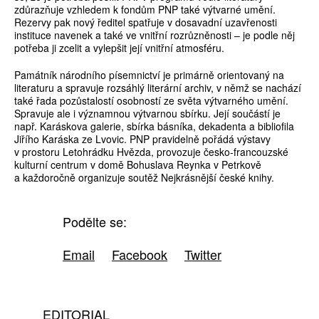
zdůrazňuje vzhledem k fondům PNP také výtvarné umění.
Rezervy pak nový ředitel spatřuje v dosavadní uzavřenosti
instituce navenek a také ve vnitřní rozrůzněnosti – je podle něj
potřeba ji zcelit a vylepšit její vnitřní atmosféru.
Památník národního písemnictví je primárně orientovaný na
literaturu a spravuje rozsáhlý literární archiv, v němž se nachází
také řada pozůstalostí osobností ze světa výtvarného umění.
Spravuje ale i významnou výtvarnou sbírku. Její součástí je
např. Karáskova galerie, sbírka básníka, dekadenta a bibliofila
Jiřího Karáska ze Lvovic. PNP pravidelně pořádá výstavy
v prostoru Letohrádku Hvězda, provozuje česko-francouzské
kulturní centrum v domě Bohuslava Reynka v Petrkově
a každoročně organizuje soutěž Nejkrásnější české knihy.
Podělte se:
Email
Facebook
Twitter
EDITORIAL