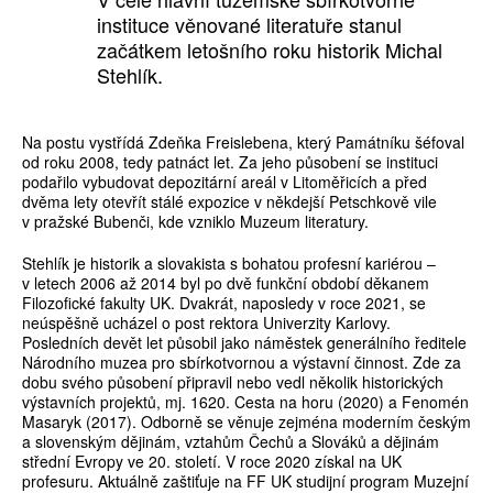
instituce věnované literatuře stanul
začátkem letošního roku historik Michal
Stehlík.
Na postu vystřídá Zdeňka Freislebena, který Památníku šéfoval
od roku 2008, tedy patnáct let. Za jeho působení se instituci
podařilo vybudovat depozitární areál v Litoměřicích a před
dvěma lety otevřít stálé expozice v někdejší Petschkově vile
v pražské Bubenči, kde vzniklo Muzeum literatury.
Stehlík je historik a slovakista s bohatou profesní kariérou –
v letech 2006 až 2014 byl po dvě funkční období děkanem
Filozofické fakulty UK. Dvakrát, naposledy v roce 2021, se
neúspěšně ucházel o post rektora Univerzity Karlovy.
Posledních devět let působil jako náměstek generálního ředitele
Národního muzea pro sbírkotvornou a výstavní činnost. Zde za
dobu svého působení připravil nebo vedl několik historických
výstavních projektů, mj. 1620. Cesta na horu (2020) a Fenomén
Masaryk (2017). Odborně se věnuje zejména moderním českým
a slovenským dějinám, vztahům Čechů a Slováků a dějinám
střední Evropy ve 20. století. V roce 2020 získal na UK
profesuru. Aktuálně zaštiťuje na FF UK studijní program Muzejní