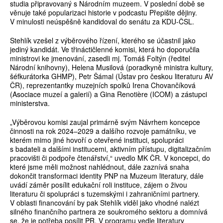
studia připravovaný s Národním muzeem. V poslední době se
věnuje také popularizaci historie v podcastu Přepište dějiny.
V minulosti neúspěšně kandidoval do senátu za KDU-ČSL.
Stehlík vzešel z výběrového řízení, kterého se účastnil jako
jediný kandidát. Ve třináctičlenné komisi, která ho doporučila
ministrovi ke jmenování, zasedli mj. Tomáš Foltýn (ředitel
Národní knihovny), Helena Musilová (poradkyně ministra kultury,
šéfkurátorka GHMP), Petr Šámal (Ústav pro českou literaturu AV
ČR), reprezentantky muzejních spolků Irena Chovančíková
(Asociace muzeí a galerií) a Gina Renotière (ICOM) a zástupci
ministerstva.
„Výběrovou komisi zaujal primárně svým Návrhem koncepce
činnosti na rok ­2024–2029 a dalšího rozvoje památníku, ve
kterém mimo jiné hovoří o otevřené instituci, spolupráci
s badateli a dalšími institucemi, aktivním přístupu, digitalizačním
pracovišti či podpoře čtenářství,“ uvedlo MK ČR. V koncepci, do
které jsme měli možnost nahlédnout, dále zaznívá snaha
dokončit transformaci identity PNP na Muzeum literatury, dále
uvádí záměr posílit edukační roli instituce, zájem o živou
literaturu či spolupráci s tuzemskými i zahraničními partnery.
V oblasti financování by pak Stehlík viděl jako vhodné nalézt
silného finančního partnera ze soukromého sektoru a domnívá
se, že je potřeba posílit PR. V programu vedle literatury