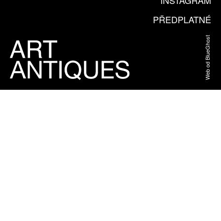
INSTAGRAM
PŘEDPLATNÉ
Web od BlueGhost