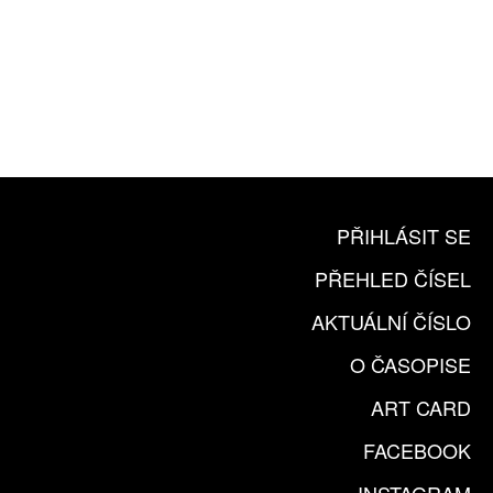
10 TIŠTĚNÝCH ČÍSEL
365 DNÍ ONLINE VERZE
ČLENSKÁ KARTA ARTCARD
KOUPIT PŘEDPLATNÉ
PŘIHLÁSIT SE
PŘEHLED ČÍSEL
AKTUÁLNÍ ČÍSLO
O ČASOPISE
ART CARD
FACEBOOK