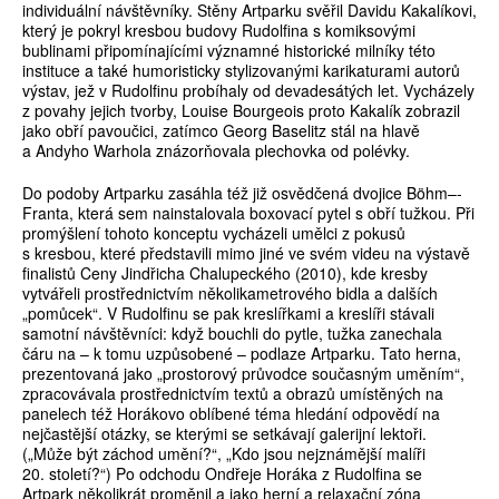
individuální návštěvníky. Stěny Artparku svěřil Davidu Kakalíkovi,
který je pokryl kresbou budovy Rudolfina s komiksovými
bublinami připomínajícími významné historické milníky této
instituce a také humoristicky stylizovanými karikaturami autorů
výstav, jež v Rudolfinu probíhaly od devadesátých let. Vycházely
z povahy jejich tvorby, Louise Bourgeois proto Kakalík zobrazil
jako obří pavoučici, zatímco Georg Baselitz stál na hlavě
a Andyho Warhola znázorňovala plechovka od polévky.
Do podoby Artparku zasáhla též již osvědčená dvojice ­­Böhm–­
Franta, která sem nainstalovala boxovací pytel s obří tužkou. Při
promýšlení tohoto konceptu vycházeli umělci z pokusů
s kresbou, které představili mimo jiné ve svém videu na výstavě
finalistů Ceny Jindřicha Chalupeckého (2010), kde kresby
vytvářeli prostřednictvím několikametrového bidla a dalších
„pomůcek“. V Rudolfinu se pak kreslířkami a kreslíři stávali
samotní návštěvníci: když bouchli do pytle, tužka zanechala
čáru na – k tomu uzpůsobené – podlaze Artparku. Tato herna,
prezentovaná jako „prostorový průvodce současným uměním“,
zpracovávala prostřednictvím textů a obrazů umístěných na
panelech též Horákovo oblíbené téma hledání odpovědí na
nejčastější otázky, se kterými se setkávají galerijní lektoři.
(„Může být záchod umění?“, „Kdo jsou nejznámější malíři
20. století?“) Po odchodu Ondřeje Horáka z Rudolfina se
Artpark několikrát proměnil a jako herní a relaxační zóna