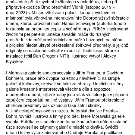
a následně při různých příležitostech v exteriéru), nebo při
přípravě expozice Brno předměstí Vídně (listopad 2019 –
únor 2023) v Místodržitelském paláci. Jedna z výstavních
místností byla věnována interaktivní hře Dobrodružství sběratele
umění, kterou provázel malíř Hanuš Schwaiger (autorka tohoto
textu byla autorkou konceptu a scénáře hry). Příběh inspirovaný
životními peripetiemi umělce zaváděl hráče do různých
prostředí, kde měli prostřednictvím míčků házených na stěnu
s projekcí hledat ukryté překreslené sbírkové předměty, s jejichž
originály se následně setkali v expozici. Technickou stránku
instalace řešil Dan Gregor (INITI), ilustrace vytvořil Alexey
Klyuykov.
I Moravská galerie spolupracovala s Jiřím Frantou a Davidem
Böhmem, práce této dvojice naleznou návštěvníci na stropě
galerijní knihovny, skrývají se také za obrazy: Umělci na stěny
galerie kresebně interpretovali všechna díla z expozice
moderního umění, jejich kresby jsou však viditelné jen v případě
zapůjčení exponátů na jiné výstavy. Jiřím Frantou překreslené
sbírkové předměty pak označují také šatní skříňky
v Uměleckoprůmyslovém muzeu. Autorská dvojice Franta–
Böhm rovněž ilustrovala knihy pro děti, které Moravská galerie
vydala. Publikace s uměleckou tematikou určené dětem ostatně
úzce souvisejí se zájmem galerií o mladého diváka. Svědčí
o tom i knihy výše zmiňovaného Ondřeje Horáka či publikace