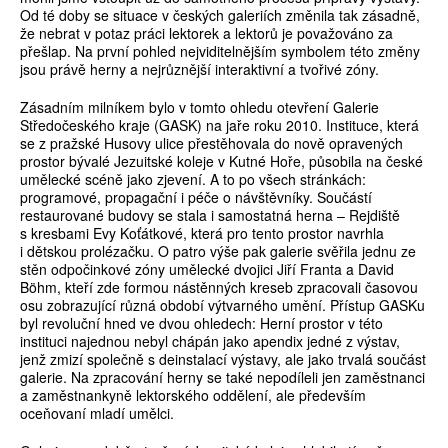
Od té doby se situace v českých galeriích změnila tak zásadně,
že nebrat v potaz práci lektorek a lektorů je považováno za
přešlap. Na první pohled nejviditelnějším symbolem této změny
jsou právě herny a nejrůznější interaktivní a tvořivé zóny.
Zásadním milníkem bylo v tomto ohledu otevření Galerie
Středočeského kraje (GASK) na jaře roku 2010. Instituce, která
se z pražské Husovy ulice přestěhovala do nově opravených
prostor bývalé Jezuitské koleje v Kutné Hoře, působila na české
umělecké scéně jako zjevení. A to po všech stránkách:
programové, propagační i péče o návštěvníky. Součástí
restaurované budovy se stala i samostatná herna – Rejdiště
s kresbami Evy Koťátkové, která pro tento prostor navrhla
i dětskou prolézačku. O patro výše pak galerie svěřila jednu ze
stěn odpočinkové zóny umělecké dvojici Jiří Franta a David
Böhm, kteří zde formou nástěnných kreseb zpracovali časovou
osu zobrazující různá období výtvarného umění. Přístup GASKu
byl revoluční hned ve dvou ohledech: Herní prostor v této
instituci najednou nebyl chápán jako apendix jedné z výstav,
jenž zmizí společně s deinstalací výstavy, ale jako trvalá součást
galerie. Na zpracování herny se také nepodíleli jen zaměstnanci
a zaměstnankyně lektorského oddělení, ale především
oceňovaní mladí umělci.