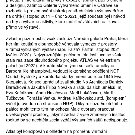
a designu, zatímco Galerie výtvarného umění v Ostravě se
rozhodla k prezentování sbírek prostřednictvím výstavy Brčko
na drátě (listopad 2011 – únor 2022), jejíž součástí byl i návod
na hry a výtvarné aktivity, které mohli návštěvníci realizovat
přímo ve výstavě.
Zvláštní pozornost si však zaslouží Národní galerie Praha, která
herním koutkům dlouhodobě věnovala vymezené prostory
v rámci vybraných výstav (např. Falza? Falza! listopad 2021 –
květen 2022). Nejvýraznějším počinem této instituce se však
stala realizace dlouhodobého projektu ATLAS ve Veletržním
paláci (od 2022). V kurátorském týmu se sešla umělkyně
Barbora Kleinhamplová, vedoucí lektorského oddělení NGP
Oldřich Bystřický a kurátorka sbírky umění po roce 1945 Eva
Skopalová. Ke spolupráci přizvali studio No Architects Daniely
Baráčkové a Jakuba Filipa Nováka a řadu dalších umělců, mj.
Evu Koťátkovu, Annu Hulačovou, Marii Lukáčovou, Marii
Tučkovou, Tomáše Vaňka, Andreu Kaňkovskou atd. (kompletní
výčet je uveden na stránkách NGP). Díky rozloze Veletržního
paláce mohl tento tým na ochozu Malé dvorany pracovat
s velkorysými prostory, jakými žádná z výše zmíněných institucí
(pokud by se nechtěla zcela vzdát výstavních sálů) nedisponuje.
Atlas byl koncipován s ohledem na proměnu vnímání