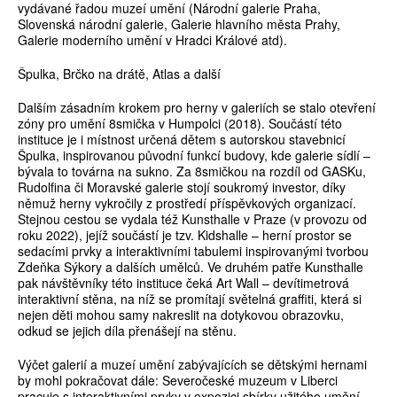
vydávané řadou muzeí umění (Národní galerie Praha,
Slovenská národní galerie, Galerie hlavního města Prahy,
Galerie moderního umění v Hradci Králové atd).
Špulka, Brčko na drátě, Atlas a další
Dalším zásadním krokem pro herny v galeriích se stalo otevření
zóny pro umění 8smička v Humpolci (2018). Součástí této
instituce je i místnost určená dětem s autorskou stavebnicí
Špulka, inspirovanou původní funkcí budovy, kde galerie sídlí –
bývala to továrna na sukno. Za 8smičkou na rozdíl od GASKu,
Rudolfina či Moravské galerie stojí soukromý investor, díky
němuž herny vykročily z prostředí příspěvkových organizací.
Stejnou cestou se vydala též Kunsthalle v Praze (v provozu od
roku 2022), jejíž součástí je tzv. Kidshalle – herní prostor se
sedacími prvky a interaktivními tabulemi inspirovanými tvorbou
Zdeňka Sýkory a dalších umělců. Ve druhém patře Kunsthalle
pak návštěvníky této instituce čeká Art Wall – devítimetrová
interaktivní stěna, na níž se promítají světelná graffiti, která si
nejen děti mohou samy nakreslit na dotykovou obrazovku,
odkud se jejich díla přenášejí na stěnu.
Výčet galerií a muzeí umění zabývajících se dětskými hernami
by mohl pokračovat dále: Severočeské muzeum v Liberci
pracuje s interaktivními prvky v expozici sbírky užitého umění