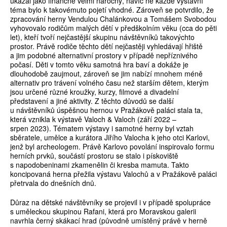
ukázal jako finančně velmi náročný, navíc ne každé výstavní
téma bylo k takovémuto pojetí vhodné. Zároveň se potvrdilo, že
zpracování herny Vendulou Chalánkovou a Tomášem Svobodou
vyhovovalo rodičům malých dětí v předškolním věku (cca do pěti
let), kteří tvoří nejčastější skupinu návštěvníků takovýchto
prostor. Právě rodiče těchto dětí nejčastěji vyhledávají hřiště
a jim podobné alternativní prostory v případě nepříznivého
počasí. Děti v tomto věku samotná hra baví a dokáže je
dlouhodobě zaujmout, zároveň se jim nabízí mnohem méně
alternativ pro trávení volného času než starším dětem, kterým
jsou určené různé kroužky, kurzy, filmové a divadelní
představení a jiné aktivity. Z těchto důvodů se další
u návštěvníků úspěšnou hernou v Pražákově paláci stala ta,
která vznikla k výstavě Valoch & Valoch (září 2022 –
srpen 2023). Tématem výstavy i samotné herny byl vztah
sběratele, umělce a kurátora Jiřího Valocha k jeho otci Karlovi,
jenž byl archeologem. Právě Karlovo povolání inspirovalo formu
herních prvků, součástí prostoru se stalo i pískoviště
s napodobeninami zkamenělin či kresba mamuta. Takto
koncipovaná herna přežila výstavu Valochů a v Pražákově paláci
přetrvala do dnešních dnů.
Důraz na dětské návštěvníky se projevil i v případě spolupráce
s uměleckou skupinou Rafani, která pro Moravskou galerii
navrhla černý skákací hrad (původně umístěný právě v herně