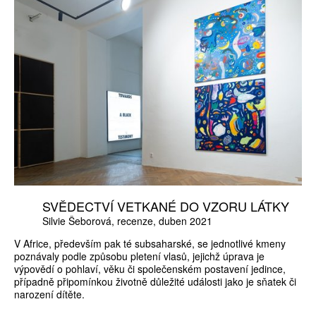
SVĚDECTVÍ VETKANÉ DO VZORU LÁTKY
Silvie Šeborová
recenze
duben 2021
V Africe, především pak té subsaharské, se jednotlivé kmeny
poznávaly podle způsobu pletení vlasů, jejichž úprava je
výpovědí o pohlaví, věku či společenském postavení jedince,
případně připomínkou životně důležité události jako je sňatek či
narození dítěte.