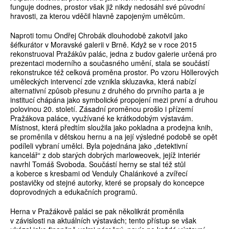
funguje dodnes, prostor však již nikdy nedosáhl své původní
hravosti, za kterou vděčil hlavně zapojeným umělcům.
Naproti tomu Ondřej Chrobák dlouhodobě zakotvil jako
šéfkurátor v Moravské galerii v Brně. Když se v roce 2015
rekonstruoval Pražákův palác, jedna z budov galerie určená pro
prezentaci moderního a současného umění, stala se součástí
rekonstrukce též celková proměna prostor. Po vzoru Höllerových
uměleckých intervencí zde vznikla skluzavka, která nabízí
alternativní způsob přesunu z druhého do prvního parta a je
institucí chápána jako symbolické propojení mezi první a druhou
polovinou 20. století. Zásadní proměnou prošlo i přízemí
Pražákova paláce, využívané ke krátkodobým výstavám.
Místnost, která předtím sloužila jako pokladna a prodejna knih,
se proměnila v dětskou hernu a na její výsledné podobě se opět
podíleli vybraní umělci. Byla pojednána jako „detektivní
kancelář“ z dob starých dobrých marloweovek, jejíž interiér
navrhl Tomáš Svoboda. Součástí herny se stal též stůl
a koberce s kresbami od Venduly Chalánkové a zvířecí
postavičky od stejné autorky, které se propsaly do koncepce
doprovodných a edukačních programů.
Herna v Pražákově paláci se pak několikrát proměnila
v závislosti na aktuálních výstavách; tento přístup se však