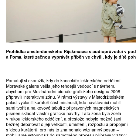
Prohlídka amsterdamského Rijskmusea s audioprůvodci v pod
a Poma, které začnou vyprávět příběh ve chvíli, kdy je dítě poh
Pamatuji si okamžik, kdy do kanceláře lektorského oddělení
Moravské galerie vešla jeho tehdejší vedoucí s návrhem,
abychom pro Mezinárodní bienále grafického designu 2008
připravili interaktivní zónu. V rámci výstavy v Místodržitelském
paláci vyčlenili kurátoři část místnosti, kde návštěvníci mohli
sami tvořit a na kovové tabuli z připravených magnetických
písmen skládat vlastní grafické návrhy. Tato zóna byla zcela
v rukou lektorského oddělení, a přestože nebylo možné (ani
běžné) debatovat o její velikosti, umístění, rozpočtu a propojení
s ideou kurátorů, pro nás to znamenalo významný posun –
mohli jsme vstoupit už do samotného procesu přípravy výstavy.