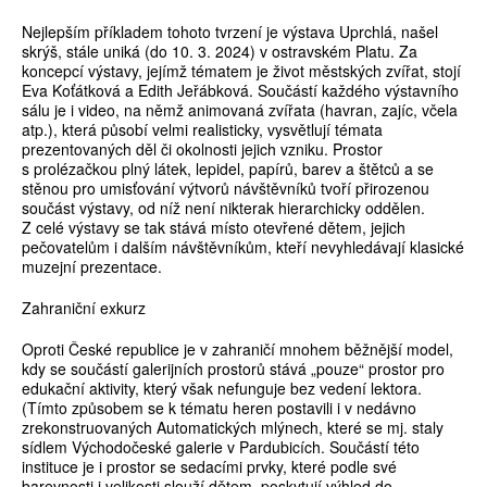
Nejlepším příkladem tohoto tvrzení je výstava Uprchlá, našel
skrýš, stále uniká (do 10. 3. 2024) v ostravském Platu. Za
koncepcí výstavy, jejímž tématem je život městských zvířat, stojí
Eva Koťátková a Edith Jeřábková. Součástí každého výstavního
sálu je i video, na němž animovaná zvířata (havran, zajíc, včela
atp.), která působí velmi realisticky, vysvětlují témata
prezentovaných děl či okolnosti jejich vzniku. Prostor
s prolézačkou plný látek, lepidel, papírů, barev a štětců a se
stěnou pro umisťování výtvorů návštěvníků tvoří přirozenou
součást výstavy, od níž není nikterak hierarchicky oddělen.
Z celé výstavy se tak stává místo otevřené dětem, jejich
pečovatelům i dalším návštěvníkům, kteří nevyhledávají klasické
muzejní prezentace.
Zahraniční exkurz
Oproti České republice je v zahraničí mnohem běžnější model,
kdy se součástí galerijních prostorů stává „pouze“ prostor pro
edukační aktivity, který však nefunguje bez vedení lektora.
(Tímto způsobem se k tématu heren postavili i v nedávno
zrekonstruovaných Automatických mlýnech, které se mj. staly
sídlem Východočeské galerie v Pardubicích. Součástí této
instituce je i prostor se sedacími prvky, které podle své
barevnosti i velikosti slouží dětem, poskytují výhled do