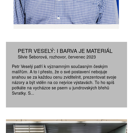
PETR VESELÝ: I BARVA JE MATERIÁL
Silvie Šeborová
rozhovor
červenec 2023
Petr Veselý patří k významným současným českým
malířům. A to i přesto, že o své postavení nebojuje
snahou se za každou cenu zviditelnit, prezentovat svoje
názory a být viděn na co nejvíce výstavách. To ho spíš
potkáte na vycházce se psem u jundrovských břehů
Svratky. S...