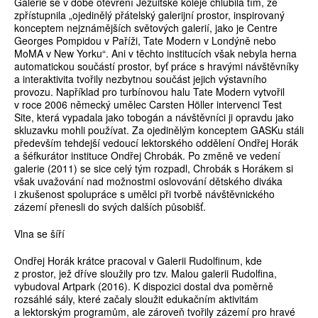
Galerie se v době otevření Jezuitské koleje chlubila tím, že
zpřístupnila „ojedinělý přátelský galerijní prostor, inspirovaný
konceptem nejznámějších světových galerií, jako je Centre
Georges Pompidou v Paříži, Tate Modern v Londýně nebo
MoMA v New Yorku“. Ani v těchto institucích však nebyla herna
automatickou součástí prostor, byť práce s hravými návštěvníky
a interaktivita tvořily nezbytnou součást jejich výstavního
provozu. Například pro turbínovou halu Tate Modern vytvořil
v roce 2006 německý umělec Carsten Höller intervenci Test
Site, která vypadala jako tobogán a návštěvníci ji opravdu jako
skluzavku mohli používat. Za ojedinělým konceptem GASKu stáli
především tehdejší vedoucí lektorského oddělení Ondřej Horák
a šéfkurátor instituce Ondřej Chrobák. Po změně ve vedení
galerie (2011) se sice celý tým rozpadl, Chrobák s Horákem si
však uvažování nad možnostmi oslovování dětského diváka
i zkušenost spolupráce s umělci při tvorbě návštěvnického
zázemí přenesli do svých dalších působišť.
Vlna se šíří
Ondřej Horák krátce pracoval v Galerii Rudolfinum, kde
z prostor, jež dříve sloužily pro tzv. Malou galerii Rudolfina,
vybudoval Artpark (2016). K dispozici dostal dva poměrně
rozsáhlé sály, které začaly sloužit edukačním aktivitám
a lektorským programům, ale zároveň tvořily zázemí pro hravé