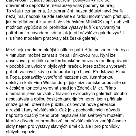
otevřeného depozitáře, nenabízejí však podněty ke hře.)
To však neznamená, že zahraniční muzea dětský návštěvník
nezajímá, naopak se zde setkáme s řadou inovativních přístupů,
jak ho přitáhnout k umění. Ve vídeňském MUMOK např. nabízeli
možnost vypůjčit si při prohlídce výstavy kufřík s výtvarnými
potřebami a návodem, kde a jak je při návštěvě galerie využít
(i s tímto modelem pracovaly též české galerie).
Mezi nejexperimentálnější instituce patří Rijksmuseum, kde bylo
v minulosti možné zahrát si třeba i únikovou hru. Nyní lze
absolvovat prohlídku amsterdamského muzea s (audio)průvodci
v podobě „mluvících“ plyšových hraček, které začnou vyprávět
příběh ve chvíli, kdy je dítě pohladí po hlavě. Představují Pima
a Popa, postavičky vytvořené nizozemskou ilustrátorkou
dětských knih Fiep Westendorp, jejíž nizozemské popularitě se
v českém kontextu vyrovná snad jen Zdeněk Miler. Přímo
s hernami jsem se však v hlavních evropských galeriích dlouho
nesetkávala a oblibu českých galerijních heren jsem přičítala
snaze galerií otevřít se publiku, oslovovat nové generace
a rozšířit řady návštěvníků. Což je z pochopitelných důvodů
naprosto opačný trend proti nejslavnějším světovým muzeím,
které z důvodu enormního zájmu návštěvníků zavádějí časové
sloty nejen pro výstavy slavných umělců, ale i pro prohlídky
stálých expozic.