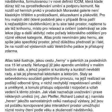
návštěvníka, formulovanou i v nové definici ICOM, která klade
důraz též na zprostředkování umění a podporu komunit. Na
rozdíl od herních prvků v prostorách Moravské galerie není
klasickým hřištěm s prolézačkami, skluzavkami a pískovišti. Pro
hru malých dětí (které podobně jako v případě Brna patří
k nejčastějším návštěvníkům) je tu sice také prostor, najdeme tu
ale též knihovnu, místo pro relaxaci a cvičení (odehrávají se zde
lekce jógy a další aktivity) nebo pořady lektorského oddělení pro
různé věkové kategorie. Atlas proto nevnímám jako hernu, ale
spíše jako specifický prostor, jehož důležitou předností je i fakt,
že na rozdíl od výstavních sálů Veletržního paláce je přístupný
zdarma.
Atlas také ilustruje, jakou cestu „herny“ v galeriích za posledních
cca 15 let urazily. Nefungují již jako apendix umístěný v malém
bočním sále, s jehož pojetím si kurátorky a kurátoři nevěděli
rady, a tak jej přenechali lektorkám a lektorům. Staly se
sebevědomou součástí galerijního provozu, na jejíž realizaci se
podílejí odborné týmy, v nichž nechybějí respektovaní umělci
a umělkyně, a tomuto přístupu odpovídá i rozpočet a vztah
vedení k těmto zónám. Jak však naznačuje uvažování i praxe
některých umělců (mj. Jan Pfeiffer, Richard Loskot aj.) namísto
„heren“ jakožto samostatných celků nastupují výstavy, jež jsou
od počátku koncipované jako interaktivní prostor umožňující
různé roviny čtení podle věku a zkušeností návštěvníků.