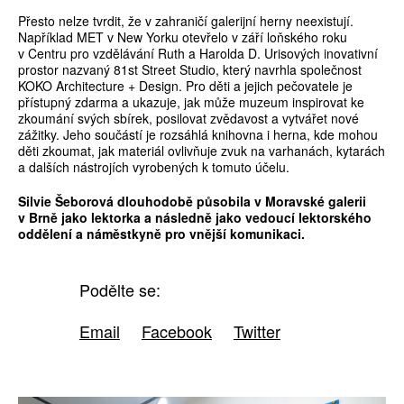
Přesto nelze tvrdit, že v zahraničí galerijní herny neexistují.
Například MET v New Yorku otevřelo v září loňského roku
v Centru pro vzdělávání Ruth a Harolda D. Urisových inovativní
prostor nazvaný 81st Street Studio, který navrhla společnost
KOKO Architecture + Design. Pro děti a jejich pečovatele je
přístupný zdarma a ukazuje, jak může muzeum inspirovat ke
zkoumání svých sbírek, posilovat zvědavost a vytvářet nové
zážitky. Jeho součástí je rozsáhlá knihovna i herna, kde mohou
děti zkoumat, jak materiál ovlivňuje zvuk na varhanách, kytarách
a dalších nástrojích vyrobených k tomuto účelu.
Silvie Šeborová dlouhodobě působila v Moravské galerii
v Brně jako lektorka a následně jako vedoucí lektorského
oddělení a náměstkyně pro vnější komunikaci.
Podělte se:
Email
Facebook
Twitter