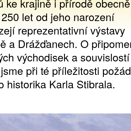
 ke krajině i přírodě obecně
 250 let od jeho narození
ejí reprezentativní výstavy
ně a Drážďanech. O připome
ých východisek a souvislostí
jsme při té příležitosti požád
o historika Karla Stibrala.