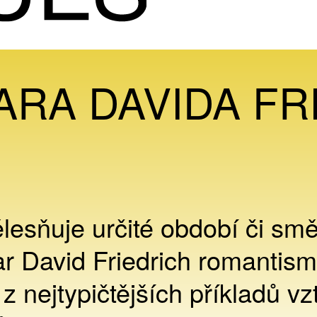
ARA DAVIDA FR
lesňuje určité období či smě
r David Friedrich romantism
 z nejtypičtějších příkladů v