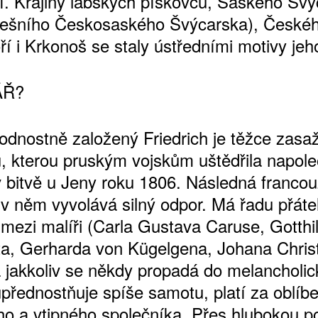
ví. Krajiny labských pískovců, Saského Šv
nešního Českosaského Švýcarska), České
í i Krkonoš se staly ústředními motivy jeho
ÁŘ?
rodnostně založený Friedrich je těžce zasa
, kterou pruským vojskům uštědřila napol
v bitvě u Jeny roku 1806. Následná franco
v něm vyvolává silný odpor. Má řadu přátel
mezi malíři (Carla Gustava Caruse, Gotthi
a, Gerharda von Kügelgena, Johana Chris
a jakkoliv se někdy propadá do melancholi
upřednostňuje spíše samotu, platí za oblíb
o a vtipného společníka. Přes hlubokou p