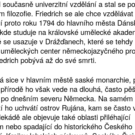
 současně univerzitní vzdělání a stal se po
m filozofie. Friedrich se ale chce vzdělávat 
í proto roku 1794 do hlavního města Dáns
kde studuje na královské umělecké akadem
 se usazuje v Drážďanech, které se tehdy 
 uměleckých center německojazyčného pro
iedrich pobývá až do své smrti.
má sice v hlavním městě saské monarchie, 
 přírodě ho však vede na dlouhá, často pěš
í po dnešním severu Německa. Na samém 
tí ho uchvátí ostrov Rujána, kam se často v
ekádě ale objevuje také oblasti přiléhající
 nebo spadající do historického Českého