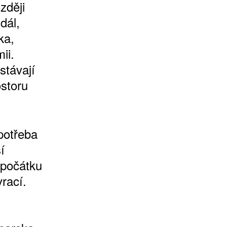
zději
dál,
ka,
ii.
stávají
storu
potřeba
í
počátku
rací.