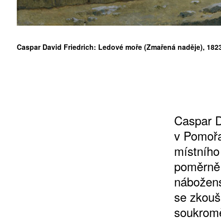
Caspar David Friedrich: Ledové moře (Zmařená naděje), 1823/
10 TI
365 DNÍ
ČLENSKÁ K
KOUPIT PŘEDPLATNÉ
Caspar D
v Pomořa
místního
poměrně 
nábožens
se zkouš
soukromě