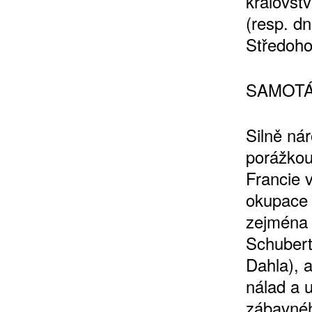
královst
(resp. d
Středohoř
SAMOT
Silně ná
porážkou
Francie 
okupace 
zejména 
Schubert
Dahla), 
nálad a 
zábavnéh