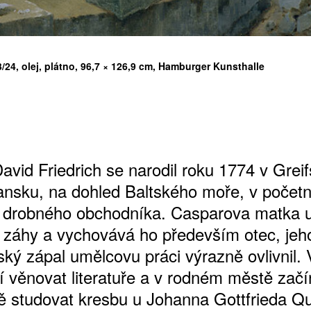
24, olej, plátno, 96,7 × 126,9 cm, Hamburger Kunsthalle
ŠTĚNÝCH ČÍSEL
 ONLINE VERZE
ARTA ARTCARD
avid Friedrich se narodil roku 1774 v Grei
nsku, na dohled Baltského moře, v početn
 drobného obchodníka. Casparova matka 
záhy a vychovává ho především otec, jeh
ký zápal umělcovu práci výrazně ovlivnil. 
í věnovat literatuře a v rodném městě zač
 studovat kresbu u Johanna Gottfrieda Qu