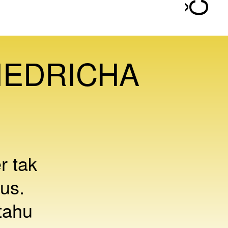
IEDRICHA
r tak
us.
ztahu