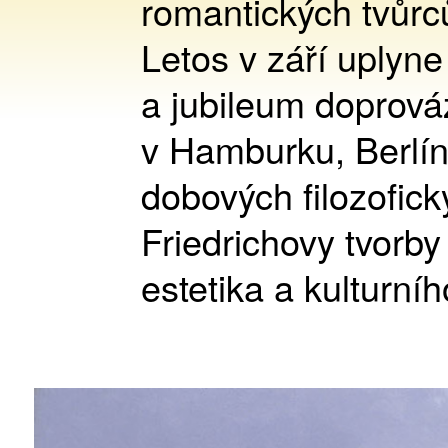
romantických tvůrců
Letos v září uplyne
a jubileum doprováz
v Hamburku, Berlí
dobových filozofick
Friedrichovy tvorby 
estetika a kulturníh