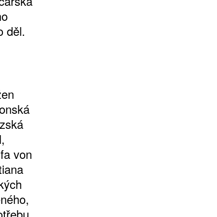
ýcarska
ho
 děl.
žen
eonská
uzská
,
lfa von
tiana
ckých
eného,
otřebu