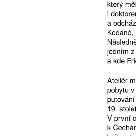
který měl
i doktore
a odcház
Kodaně, 
Následně
jedním z
a kde Fr
Ateliér 
pobytu v
putován
19. stole
V první d
k Čechám