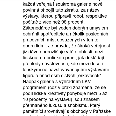
každá veřejná i soukromá galerie nově
povinná připojit tuto zkratku za název
výstavy, kterou připravil robot, respektive
počítač z více než 98 procent.
Zákonodárce byl veden dobrým úmyslem
ochránit spotřebitele a několik posledních
pracovních míst obsazených v tomto
oboru lidmi. Je pravda, že široká veřejnost
již dávno nerozlišuje v této oblasti mezi
lidskou a robotickou prací, jak dokládají
přehledy návštěvnosti, kde mezi deseti
loňskými nejnavštěvovanějšími výstavami
figuruje hned osm čistých „erkávéček“.
Naopak galerie s výhradním LKV
programem (což v praxi znamená, že se
podíl lidské kreativity pohybuje mezi 5 až
10 procenty na výstavu) jsou znakem
přehnaného luxusu a snobismu, který
pamětníci srovnávají s obchody v Pařížské