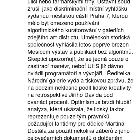
ulici nebo farmářskými trhy. Ústavní soud
zrušil jako diskriminační místní vyhlášku
vydanou městskou částí Praha 7, kterou
mělo být omezeno používání
algoritmického kurátorování v galeriích
zdejšího art-districtu. Uměleckohistorická
společnost vyhlásila letos poprvé březen
Měsícem výstav a publikací bez algoritmů.
Skeptici upozorňují, že se jedná pouze o
zastírací manévr, neboť UHS již dávno
ovládli programátoři a vývojáři. Ředitelka
Národní galerie vydala tiskovou zprávu, že
na podzim neklesne podíl lidské kreativity
na retrospektivě Jiřího Davida pod
dvanáct procent. Optimismus brzdí hlubší
analýza, která ukázala, že lidský faktor
reprezentuje pouze tým právníků
požadující tantiémy pro dědice Martina
Dostála za použití několika záběrů z jeho
celovečerních dokumentů o dotčeném