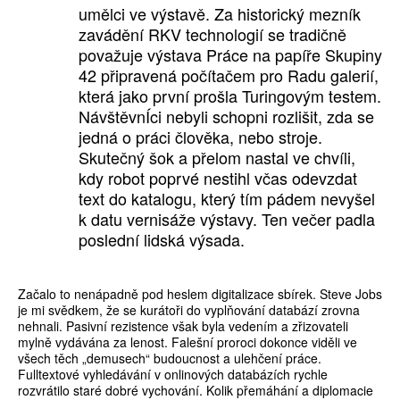
umělci ve výstavě. Za historický mezník
zavádění RKV technologií se tradičně
považuje výstava Práce na papíře Skupiny
42 připravená počítačem pro Radu galerií,
která jako první prošla Turingovým testem.
NávštěvnÍci nebyli schopni rozlišit, zda se
jedná o práci člověka, nebo stroje.
Skutečný šok a přelom nastal ve chvíli,
kdy robot poprvé nestihl včas odevzdat
text do katalogu, který tím pádem nevyšel
k datu vernisáže výstavy. Ten večer padla
poslední lidská výsada.
Začalo to nenápadně pod heslem digitalizace sbírek. Steve Jobs
je mi svědkem, že se kurátoři do vyplňování databází zrovna
nehnali. Pasivní rezistence však byla vedením a zřizovateli
mylně vydávána za lenost. Falešní proroci dokonce viděli ve
všech těch „demusech“ budoucnost a ulehčení práce.
Fulltextové vyhledávání v onlinových databázích rychle
rozvrátilo staré dobré vychování. Kolik přemáhání a diplomacie