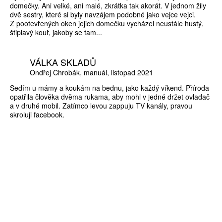
domečky. Ani velké, ani malé, zkrátka tak akorát. V jednom žily
dvě sestry, které si byly navzájem podobné jako vejce vejci.
Z pootevřených oken jejich domečku vycházel neustále hustý,
štiplavý kouř, jakoby se tam...
VÁLKA SKLADŮ
Ondřej Chrobák
manuál
listopad 2021
Sedím u mámy a koukám na bednu, jako každý víkend. Příroda
opatřila člověka dvěma rukama, aby mohl v jedné držet ovladač
a v druhé mobil. Zatímco levou zappuju TV kanály, pravou
skroluji facebook.
ZÍSKEJTE
ROČNÍ PŘEDPLATNÉ