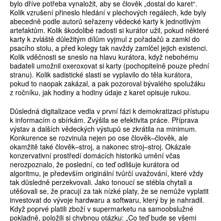
bylo dříve potřeba vynaložit, aby se člověk „dostal do karet“.
Kolik vzrušení přineslo hledání v plechových regálech, kde byly
abecedně podle autorů seřazeny vědecké karty k jednotlivým
artefaktům. Kolik škodolibé radosti si kurátor užil, pokud některé
karty k zvláště důležitým dílům vyjmul z pořadačů a zamkl do
psacího stolu, a před kolegy tak navždy zamlčel jejich existenci.
Kolik vděčnosti se sneslo na hlavu kurátora, když nebohému
badateli umožnil oxeroxovat si karty (pochopitelně pouze přední
stranu). Kolik sadistické slasti se vyplavilo do těla kurátora,
pokud to naopak zakázal, a pak pozoroval bývalého spolužáku
z ročníku, jak hodiny a hodiny údaje z karet opisuje rukou.
Důsledná digitalizace vedla v první fázi k demokratizaci přístupu
k informacím o sbírkám. Zvýšila se efektivita práce. Příprava
výstav a dalších vědeckých výstupů se zkrátila na minimum.
Konkurence se rozvinula nejen po ose člověk–člověk, ale
okamžitě také člověk–stroj, a nakonec stroj–stroj. Okázale
konzervativní prostředí domácích historiků umění včas
nerozpoznalo, že poslední, co teď odlišuje kurátora od
algoritmu, je především originální tvůrčí uvažování, které vždy
tak důsledně perzekvovali. Jako tonoucí se stébla chytali a
utěšovali se, že pracují za tak nízké platy, že se nemůže vyplatit
investovat do vývoje hardwaru a softwaru, který by je nahradil.
Když poprvé platili zboží v supermarketu na samoobslužné
pokladně, položili si chybnou otázku: „Co teď bude se všemi