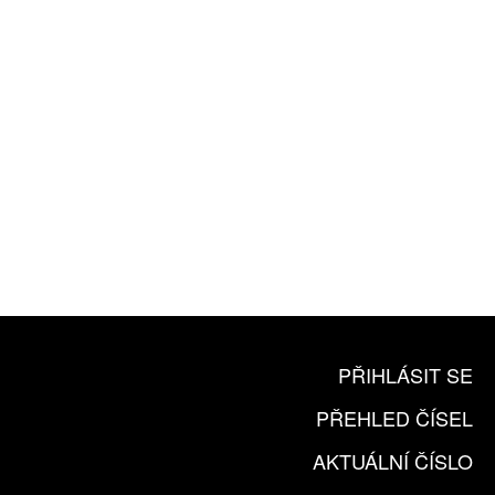
ZA 1100 KČ
10 TIŠTĚNÝCH ČÍSEL
365 DNÍ ONLINE VERZE
ČLENSKÁ KARTA ARTCARD
KOUPIT PŘEDPLATNÉ
PŘIHLÁSIT SE
PŘEHLED ČÍSEL
AKTUÁLNÍ ČÍSLO