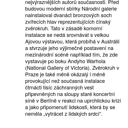
nejvýraznějších autorů současnosti. Před
budovou moderní sbírky Národní galerie
nainstaloval dvanáct bronzových soch
zvířecích hlav reprezentujících čínský
zvěrokruh. Tato v zásadě komorní
instalace se nedá srovnávat s velkou
Ajovou výstavou, která probíhá v Austrálii
a stvrzuje jeho výjimečné postavení na
mezinárodní scéně například tím, že zde
vystavuje po boku Andyho Warhola
(National Gallery of Victoria). Zvěrokruh v
Praze je také méně okázalý i méně
provokující než současná instalace
čtrnácti tisíc záchranných vest
připevněných na sloupy staré koncertní
síně v Berlíně v reakci na uprchlickou krizi
a jako připomenutí lidskosti, která by se
neměla „vytrácet z lidských srdcí“.