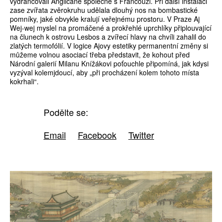
vydrancovali Angličané společně s Francouzi. Při další instalaci
zase zvířata zvěrokruhu udělala dlouhý nos na bombastické
pomníky, jaké obvykle kralují veřejnému prostoru. V Praze Aj
Wej-wej myslel na promáčené a prokřehlé uprchlíky připlouvající
na člunech k ostrovu Lesbos a zvířecí hlavy na chvíli zahalil do
zlatých termofólií. V logice Ajovy estetiky permanentní změny si
můžeme volnou asociací třeba představit, že kohout před
Národní galerií Milanu Knížákovi poťouchle připomíná, jak kdysi
vyzýval kolemjdoucí, aby „při procházení kolem tohoto místa
kokrhali“.
Podělte se:
Email
Facebook
Twitter