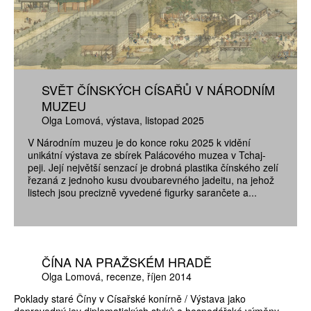
SVĚT ČÍNSKÝCH CÍSAŘŮ V NÁRODNÍM
MUZEU
Olga Lomová
výstava
listopad 2025
V Národním muzeu je do konce roku 2025 k vidění
unikátní výstava ze sbírek Palácového muzea v Tchaj-
peji. Její největší senzací je drobná plastika čínského zelí
řezaná z jednoho kusu dvoubarevného jadeitu, na jehož
listech jsou precizně vyvedené figurky sarančete a...
ČÍNA NA PRAŽSKÉM HRADĚ
Olga Lomová
recenze
říjen 2014
Poklady staré Číny v Císařské konírně / Výstava jako
doprovodný jev diplomatických styků a hospodářské výměny