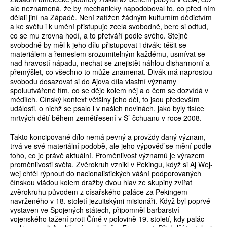
ale neznamená, že by mechanicky napodoboval to, co před ním
dělali jiní na Západě. Není zatížen žádným kulturním dědictvím
a ke světu i k umění přistupuje zcela svobodně, bere si odtud,
co se mu zrovna hodí, a to přetváří podle svého. Stejně
svobodně by měl k jeho dílu přistupovat i divák: těšit se
materiálem a řemeslem srozumitelným každému, usmívat se
nad hravostí nápadu, nechat se znejistět náhlou disharmonií a
přemýšlet, co všechno to může znamenat. Divák má naprostou
svobodu dosazovat si do Ajova díla vlastní významy
spoluutvářené tím, co se děje kolem něj a o čem se dozvídá v
médiích. Čínský kontext většiny jeho děl, to jsou především
události, o nichž se psalo i v našich novinách, jako byly tisíce
mrtvých dětí během zemětřesení v S’-čchuanu v roce 2008.
Takto koncipované dílo nemá pevný a provždy daný význam,
trvá ve své materiální podobě, ale jeho výpověď se mění podle
toho, co je právě aktuální. Proměnlivost významů je výrazem
proměnlivosti světa. Zvěrokruh vznikl v Pekingu, když si Aj Wej-
wej chtěl rýpnout do nacionalistických vášní podporovaných
čínskou vládou kolem dražby dvou hlav ze skupiny zvířat
zvěrokruhu původem z císařského paláce za Pekingem
navrženého v 18. století jezuitskými misionáři. Když byl poprvé
vystaven ve Spojených státech, připomněl barbarství
vojenského tažení proti Číně v polovině 19. století, kdy palác