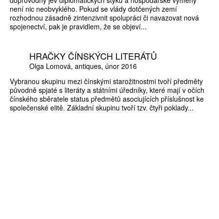
není nic neobvyklého. Pokud se vlády dotčených zemí
rozhodnou zásadně zintenzivnit spolupráci či navazovat nová
spojenectví, pak je pravidlem, že se objeví...
HRAČKY ČÍNSKÝCH LITERÁTŮ
Olga Lomová
antiques
únor 2016
Vybranou skupinu mezi čínskými starožitnostmi tvoří předměty
původně spjaté s literáty a státními úředníky, které mají v očích
čínského sběratele status předmětů asociujících příslušnost ke
společenské elitě. Základní skupinu tvoří tzv. čtyři poklady...
ZÍSKEJTE
ROČNÍ PŘEDPLATNÉ
ZA 1100 KČ