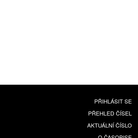
10 TIŠTĚNÝCH ČÍSEL
365 DNÍ ONLINE VERZE
ČLENSKÁ KARTA ARTCARD
KOUPIT PŘEDPLATNÉ
PŘIHLÁSIT SE
PŘEHLED ČÍSEL
AKTUÁLNÍ ČÍSLO
O ČASOPISE