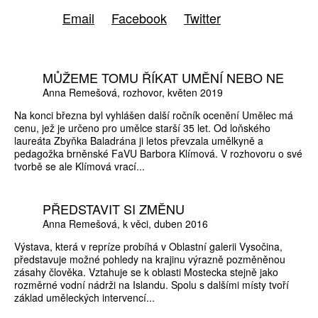
Email
Facebook
Twitter
MŮŽEME TOMU ŘÍKAT UMĚNÍ NEBO NE
Anna Remešová
rozhovor
květen 2019
Na konci března byl vyhlášen další ročník ocenění Umělec má
cenu, jež je určeno pro umělce starší 35 let. Od loňského
laureáta Zbyňka Baladrána ji letos převzala umělkyně a
pedagožka brněnské FaVU Barbora Klímová. V rozhovoru o své
tvorbě se ale Klímová vrací...
PŘEDSTAVIT SI ZMĚNU
Anna Remešová
k věci
duben 2016
Výstava, která v repríze probíhá v Oblastní galerii Vysočina,
představuje možné pohledy na krajinu výrazně pozměněnou
zásahy člověka. Vztahuje se k oblasti Mostecka stejně jako
rozměrné vodní nádrži na Islandu. Spolu s dalšími místy tvoří
základ uměleckých intervencí...