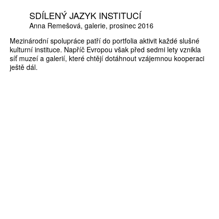
SDÍLENÝ JAZYK INSTITUCÍ
Anna Remešová
galerie
prosinec 2016
Mezinárodní spolupráce patří do portfolia aktivit každé slušné
kulturní instituce. Napříč Evropou však před sedmi lety vznikla
síť muzeí a galerií, které chtějí dotáhnout vzájemnou kooperaci
ještě dál.
ZÍSKEJTE
ROČNÍ PŘEDPLATNÉ
ZA 1100 KČ