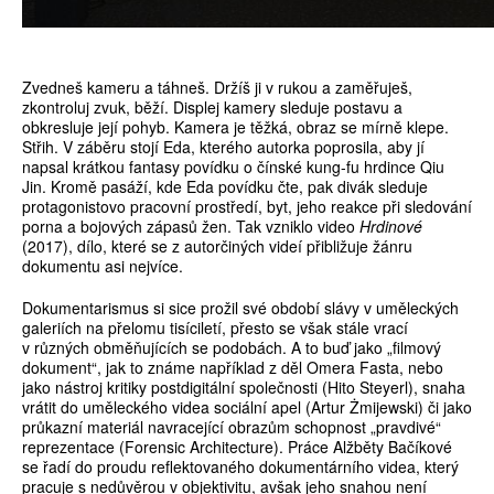
Zvedneš kameru a táhneš. Držíš ji v rukou a zaměřuješ,
zkontroluj zvuk, běží. Displej kamery sleduje postavu a
obkresluje její pohyb. Kamera je těžká, obraz se mírně klepe.
Střih. V záběru stojí Eda, kterého autorka poprosila, aby jí
napsal krátkou fantasy povídku o čínské kung-fu hrdince Qiu
Jin. Kromě pasáží, kde Eda povídku čte, pak divák sleduje
protagonistovo pracovní prostředí, byt, jeho reakce při sledování
porna a bojových zápasů žen. Tak vzniklo video
Hrdinové
(2017), dílo, které se z autorčiných videí přibližuje žánru
dokumentu asi nejvíce.
Dokumentarismus si sice prožil své období slávy v uměleckých
galeriích na přelomu tisíciletí, přesto se však stále vrací
v různých obměňujících se podobách. A to buď jako „filmový
dokument“, jak to známe například z děl Omera Fasta, nebo
jako nástroj kritiky postdigitální společnosti (Hito Steyerl), snaha
vrátit do uměleckého videa sociální apel (Artur Żmijewski) či jako
průkazní materiál navracející obrazům schopnost „pravdivé“
reprezentace (Forensic Architecture). Práce Alžběty Bačíkové
se řadí do proudu reflektovaného dokumentárního videa, který
pracuje s nedůvěrou v objektivitu, avšak jeho snahou není