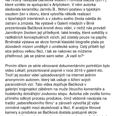
které vzniklo ve spolupráci s Artyčokem. V něm autorka
sledovala keramičku Jarmilu B., fiktivní postavu s typickým
osudem žen v oboru, která vytvořila několik realizací
v lázeňských interiérech a v závěru svého života odešla do
ústraní a zmizela. Na výstavě v Galerii mladých v Brně
prezentovala Bačíková kromě dvou videí, v nichž nás provádí
Jarmiliným životem její přítelkyně, také kresby, které svědčily o
radikálních konceptuálních vizích, jež zůstaly pouze na papíře.
Brněnská výstava se skrze formát klasické biografie ptala po
důvodech mizení umělkyň z umělecké scény. Celý příběh byl
sice jednou velkou fikcí, i tak se nakonec se můžeme
přistihnout, jak se ptáme sami sebe: „A vadí to?“
Prvním dílem ze série věnované dokumentárním portrétům bylo
video
Lékaři
, prezentované poprvé v roce 2016 v galerii etc.
Tvoří jej soubor videí uploadovaných na internet jedním
anonymním autorem, který tak usiluje o šíření svých
paranoidních vizí. Tato videa doplňuje Bačíková v
galerijní trojprojekci záběrem na muže čtoucího komentáře a
hudebníky dotvářející zvukovou stopu. Autorka zde zvolila formu
přímého odkrytí procesu produkce, čímž vědomě navázala na
tradici „sebereflexivního filmu“ a zároveň vytvořila již výše
zmíněné napětí mezi skutečností a fikcí. K analýze filmové
kamery a produkce se Bačíková dostala postupně skrze