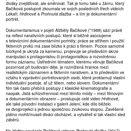
diváky znejišťovat, ale směrovat. Tak je tomu také u žánru, který
Bačíková postupně zkoumala ve svých posledních třech videích
Lékaři
,
Hrdinové
a
Prohnutá dlažba
– a tím je dokumentární
portrét.
Dokumentarismus v pojetí Alžběty Bačíkové (*1988) sází právě
na reflexi narativních postupů, které si běžně asociujeme
s televizními dokumentárními portréty; práce se střihem i použití
fiktivních prvků má zase blízko k práci s filmem. Pozice samotné
tvůrkyně je ukryta za kamerou, projevuje se především skrze
manipulaci s protagonistou či protagonistkou a rozvolněnou
formu záznamu. Ústředním tématem, kterému věnuje Bačíková
pozornost při budování děje, je rozmlžená hranice mezi
realistickým záznamem a fiktivním narativem, a to především ve
vztahu k vyprávění portrétovaných osob, které proklamují vlastní
individuální postoje, ať už tělem, nebo slovem. Dokumentární
film tak často přebírá postupy z klasické kinematografie a
naopak. Jistá schizofrennost mezi těmito módy – mezi filmovým
a dokumentárním obrazem – prostupuje celé video
Hrdinové
,
ale také původní instalaci v galerii Jelení, kde dílo běželo
ve dvojprojekci s jednou společnou zvukovou stopou. Zavěšené
plátno mohli/museli diváci obcházet, a vytvářeli si tak vlastní sled
záběrů.
Na
Hrdiny
navázala Bačíková videem
Prohnutá dlažba
(2017),