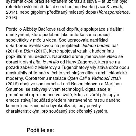
systematickou práci se vztahem obrazu a slova – ať už tím bylo
rétorické cvičení střídající se s hodinou twerku (
Talk & Twerk
,
2014), nebo gigolem předčítaný milostný dopis (
Korespondence
,
2016).
Portfolio Alžběty Bačíkové také doplňuje spolupráce s dalšími
umělkyněmi, které podobně jako autorka sama pracují
sebekriticky v médiu videa. Spolupracovala například
s Barborou Švehlákovou na projektech
Jednou budem dál
(2014) a
Dům
(2016), které spojoval vztah k hudebnímu
popkulturnímu dědictví. Například druhé jmenované video se
obrací k písni
Líto, je mi líto
od Hany Zagorové, která se na
pozadí záběrů z Müllerovy a Tugendhatovy vily stává obžalobou
maskulinity přítomné v těchto vrcholných dílech architektonické
moderny. Oproti tomu instalace
Open Call
a
Vadnoucí vztah
(2016) obojí ve spolupráci s Lucií Rosenfeldovou a Martinou
Smutnou, se zabývají vlivem technologií, digitalizace a
proměnami reprezentace ve světě, kde se tvůrčí přístupy a
emoce stávají součástí předem nastaveného rastru daného
komercionalizací nebo byrokratizací, tedy pohyby
charakteristickými pro současný společenský systém.
Podělte se: