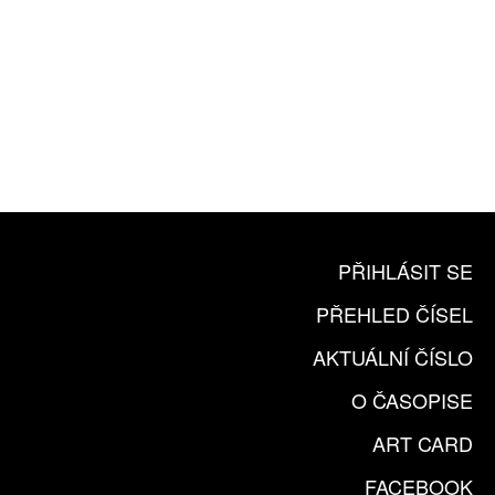
10 TIŠTĚNÝCH ČÍSEL
365 DNÍ ONLINE VERZE
ČLENSKÁ KARTA ARTCARD
KOUPIT PŘEDPLATNÉ
PŘIHLÁSIT SE
PŘEHLED ČÍSEL
AKTUÁLNÍ ČÍSLO
O ČASOPISE
ART CARD
FACEBOOK