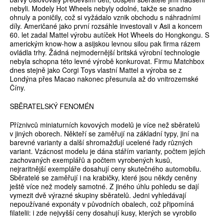
nebyli. Modely Hot Wheels nebyly odolné, takže se snadno
ohnuly a poničily, což si vyžádalo vznik obchodu s náhradními
díly. Američané jako první rozsáhle investovali v Asii a koncem
60. let zadal Mattel výrobu autíček Hot Wheels do Hongkongu. S
americkým know-how a asijskou levnou silou pak firma rázem
ovládla trhy. Žádná nejmodernější britská výrobní technologie
nebyla schopna této levné výrobě konkurovat. Firmu Matchbox
dnes stejně jako Corgi Toys vlastní Mattel a výroba se z
Londýna přes Macao nakonec přesunula až do vnitrozemské
Číny.
SBĚRATELSKÝ FENOMÉN
Příznivců miniaturních kovových modelů je více než sběratelů
v jiných oborech. Někteří se zaměřují na základní typy, jiní na
barevné varianty a další shromažďují ucelené řady různých
variant. Vzácnost modelu je dána stářím varianty, počtem jejích
zachovaných exemplářů a počtem vyrobených kusů,
nejraritnější exempláře dosahují ceny skutečného automobilu.
Sběratelé se zaměřují i na krabičky, které jsou někdy ceněny
ještě více než modely samotné. Z jiného úhlu pohledu se dají
vymezit dvě výrazné skupiny sběratelů. Jedni vyhledávají
nepoužívané exponáty v původních obalech, což připomíná
filatelii: i zde nejvyšší ceny dosahují kusy, kterých se vyrobilo