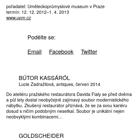
pořadatel: Uměleckoprůmyslové museum v Praze
termín: 12. 12. 2012–1. 4. 2013
www.upm.cz
Podělte se:
Email
Facebook
Twitter
BÚTOR KASSÁRÓL
Lucie Zadražilová
antiques
červen 2014
Do ateliéru pražského restaurátora Davida Fialy se před dvěma
a půl lety dostal neobyčejně zajímavý soubor modernistického
nábytku. Zkušený restaurátor přiznává, že se za svou kariéru
dosud s ničím podobným nesetkal. Soubor je unikátní nejen
neobvyklými kombinacemi...
GOLDSCHEIDER