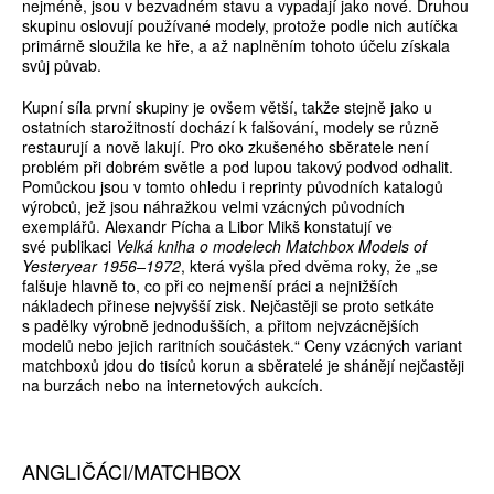
nejméně, jsou v bezvadném stavu a vypadají jako nové. Druhou
skupinu oslovují používané modely, protože podle nich autíčka
primárně sloužila ke hře, a až naplněním tohoto účelu získala
svůj půvab.
Kupní síla první skupiny je ovšem větší, takže stejně jako u
ostatních starožitností dochází k falšování, modely se různě
restaurují a nově lakují. Pro oko zkušeného sběratele není
problém při dobrém světle a pod lupou takový podvod odhalit.
Pomůckou jsou v tomto ohledu i reprinty původních katalogů
výrobců, jež jsou náhražkou velmi vzácných původních
exemplářů. Alexandr Pícha a Libor Mikš konstatují ve
své publikaci
Velká kniha o modelech Matchbox Models of
Yesteryear 1956–1972
, která vyšla před dvěma roky, že „se
falšuje hlavně to, co při co nejmenší práci a nejnižších
nákladech přinese nejvyšší zisk. Nejčastěji se proto setkáte
s padělky výrobně jednodušších, a přitom nejvzácnějších
modelů nebo jejich raritních součástek.“ Ceny vzácných variant
matchboxů jdou do tisíců korun a sběratelé je shánějí nejčastěji
na burzách nebo na internetových aukcích.
ANGLIČÁCI/MATCHBOX