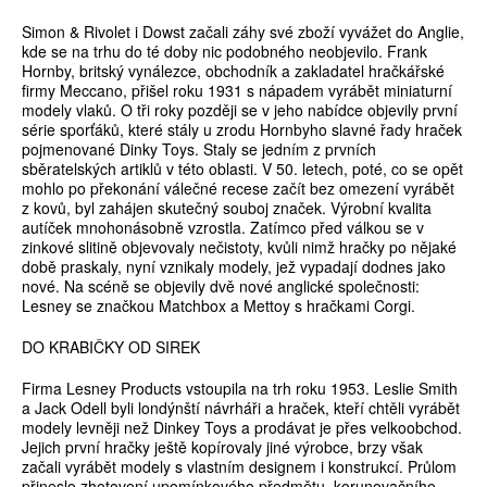
Simon & Rivolet i Dowst začali záhy své zboží vyvážet do Anglie,
kde se na trhu do té doby nic podobného neobjevilo. Frank
Hornby, britský vynálezce, obchodník a zakladatel hračkářské
firmy Meccano, přišel roku 1931 s nápadem vyrábět miniaturní
modely vlaků. O tři roky později se v jeho nabídce objevily první
série sporťáků, které stály u zrodu Hornbyho slavné řady hraček
pojmenované Dinky Toys. Staly se jedním z prvních
sběratelských artiklů v této oblasti. V 50. letech, poté, co se opět
mohlo po překonání válečné recese začít bez omezení vyrábět
z kovů, byl zahájen skutečný souboj značek. Výrobní kvalita
autíček mnohonásobně vzrostla. Zatímco před válkou se v
zinkové slitině objevovaly nečistoty, kvůli nimž hračky po nějaké
době praskaly, nyní vznikaly modely, jež vypadají dodnes jako
nové. Na scéně se objevily dvě nové anglické společnosti:
Lesney se značkou Matchbox a Mettoy s hračkami Corgi.
DO KRABIČKY OD SIREK
Firma Lesney Products vstoupila na trh roku 1953. Leslie Smith
a Jack Odell byli londýnští návrháři a hraček, kteří chtěli vyrábět
modely levněji než Dinkey Toys a prodávat je přes velkoobchod.
Jejich první hračky ještě kopírovaly jiné výrobce, brzy však
začali vyrábět modely s vlastním designem i konstrukcí. Průlom
přineslo zhotovení upomínkového předmětu, korunovačního