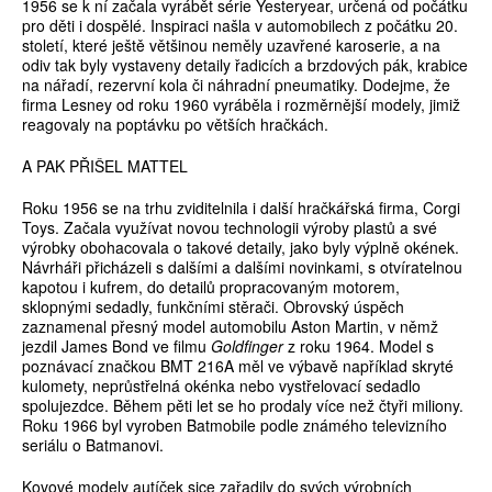
1956 se k ní začala vyrábět série Yesteryear, určená od počátku
pro děti i dospělé. Inspiraci našla v automobilech z počátku 20.
století, které ještě většinou neměly uzavřené karoserie, a na
odiv tak byly vystaveny detaily řadicích a brzdových pák, krabice
na nářadí, rezervní kola či náhradní pneumatiky. Dodejme, že
firma Lesney od roku 1960 vyráběla i rozměrnější modely, jimiž
reagovaly na poptávku po větších hračkách.
A PAK PŘIŠEL MATTEL
Roku 1956 se na trhu zviditelnila i další hračkářská firma, Corgi
Toys. Začala využívat novou technologii výroby plastů a své
výrobky obohacovala o takové detaily, jako byly výplně okének.
Návrháři přicházeli s dalšími a dalšími novinkami, s otvíratelnou
kapotou i kufrem, do detailů propracovaným motorem,
sklopnými sedadly, funkčními stěrači. Obrovský úspěch
zaznamenal přesný model automobilu Aston Martin, v němž
jezdil James Bond ve filmu
Goldfinger
z roku 1964. Model s
poznávací značkou BMT 216A měl ve výbavě například skryté
kulomety, neprůstřelná okénka nebo vystřelovací sedadlo
spolujezdce. Během pěti let se ho prodaly více než čtyři miliony.
Roku 1966 byl vyroben Batmobile podle známého televizního
seriálu o Batmanovi.
Kovové modely autíček sice zařadily do svých výrobních