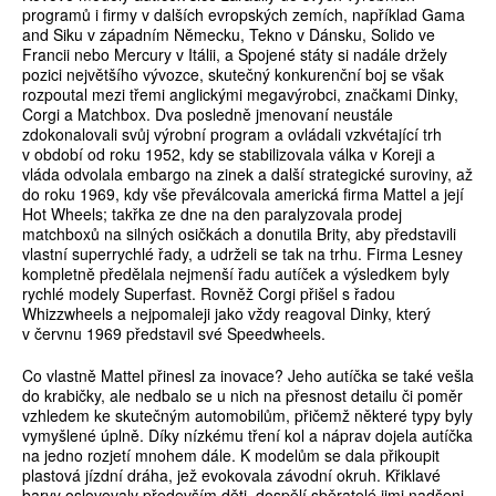
programů i firmy v dalších evropských zemích, například Gama
and Siku v západním Německu, Tekno v Dánsku, Solido ve
Francii nebo Mercury v Itálii, a Spojené státy si nadále držely
pozici největšího vývozce, skutečný konkurenční boj se však
rozpoutal mezi třemi anglickými megavýrobci, značkami Dinky,
Corgi a Matchbox. Dva posledně jmenovaní neustále
zdokonalovali svůj výrobní program a ovládali vzkvétající trh
v období od roku 1952, kdy se stabilizovala válka v Koreji a
vláda odvolala embargo na zinek a další strategické suroviny, až
do roku 1969, kdy vše převálcovala americká firma Mattel a její
Hot Wheels; takřka ze dne na den paralyzovala prodej
matchboxů na silných osičkách a donutila Brity, aby představili
vlastní superrychlé řady, a udrželi se tak na trhu. Firma Lesney
kompletně předělala nejmenší řadu autíček a výsledkem byly
rychlé modely Superfast. Rovněž Corgi přišel s řadou
Whizzwheels a nejpomaleji jako vždy reagoval Dinky, který
v červnu 1969 představil své Speedwheels.
Co vlastně Mattel přinesl za inovace? Jeho autíčka se také vešla
do krabičky, ale nedbalo se u nich na přesnost detailu či poměr
vzhledem ke skutečným automobilům, přičemž některé typy byly
vymyšlené úplně. Díky nízkému tření kol a náprav dojela autíčka
na jedno rozjetí mnohem dále. K modelům se dala přikoupit
plastová jízdní dráha, jež evokovala závodní okruh. Křiklavé
barvy oslovovaly především děti, dospělí sběratelé jimi nadšeni