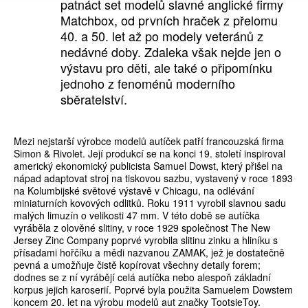
patnáct set modelů slavné anglické firmy
Matchbox, od prvních hraček z přelomu
40. a 50. let až po modely veteránů z
nedávné doby. Zdaleka však nejde jen o
výstavu pro děti, ale také o připomínku
jednoho z fenoménů moderního
sběratelství.
Mezi nejstarší výrobce modelů autíček patří francouzská firma
Simon & Rivolet. Její produkcí se na konci 19. století inspiroval
americký ekonomický publicista Samuel Dowst, který přišel na
nápad adaptovat stroj na tiskovou sazbu, vystavený v roce 1893
na Kolumbijské světové výstavě v Chicagu, na odlévání
miniaturních kovových odlitků. Roku 1911 vyrobil slavnou sadu
malých limuzín o velikosti 47 mm. V této době se autíčka
vyráběla z olověné slitiny, v roce 1929 společnost The New
Jersey Zinc Company poprvé vyrobila slitinu zinku a hliníku s
přísadami hořčíku a mědi nazvanou ZAMAK, jež je dostatečně
pevná a umožňuje čistě kopírovat všechny detaily forem;
dodnes se z ní vyrábějí celá autíčka nebo alespoň základní
korpus jejich karoserií. Poprvé byla použita Samuelem Dowstem
koncem 20. let na výrobu modelů aut značky TootsieToy.