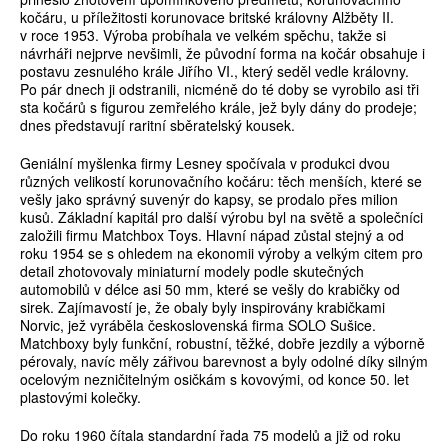
kočáru, u příležitosti korunovace britské královny Alžběty II.
v roce 1953. Výroba probíhala ve velkém spěchu, takže si
návrháři nejprve nevšimli, že původní forma na kočár obsahuje i
postavu zesnulého krále Jiřího VI., který seděl vedle královny.
Po pár dnech ji odstranili, nicméně do té doby se vyrobilo asi tři
sta kočárů s figurou zemřelého krále, jež byly dány do prodeje;
dnes představují raritní sběratelský kousek.
Geniální myšlenka firmy Lesney spočívala v produkci dvou
různých velikostí korunovačního kočáru: těch menších, které se
vešly jako správný suvenýr do kapsy, se prodalo přes milion
kusů. Základní kapitál pro další výrobu byl na světě a společníci
založili firmu Matchbox Toys. Hlavní nápad zůstal stejný a od
roku 1954 se s ohledem na ekonomii výroby a velkým citem pro
detail zhotovovaly miniaturní modely podle skutečných
automobilů v délce asi 50 mm, které se vešly do krabičky od
sirek. Zajímavostí je, že obaly byly inspirovány krabičkami
Norvic, jež vyráběla československá firma SOLO Sušice.
Matchboxy byly funkční, robustní, těžké, dobře jezdily a výborně
pérovaly, navíc měly zářivou barevnost a byly odolné díky silným
ocelovým nezničitelným osičkám s kovovými, od konce 50. let
plastovými kolečky.
Do roku 1960 čítala standardní řada 75 modelů a již od roku