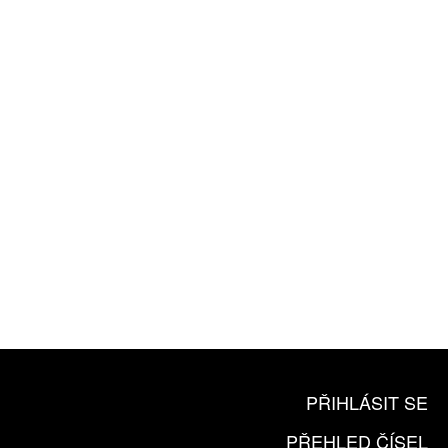
ZÍSKEJTE
ROČNÍ PŘEDPLATNÉ
ZA 1100 KČ
10 TIŠTĚNÝCH ČÍSEL
365 DNÍ ONLINE VERZE
ČLENSKÁ KARTA ARTCARD
KOUPIT PŘEDPLATNÉ
PŘIHLÁSIT SE
PŘEHLED ČÍSEL