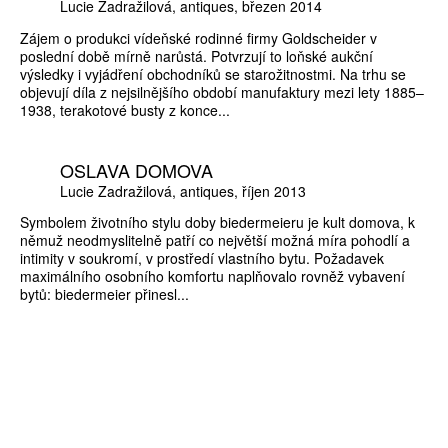
Lucie Zadražilová
antiques
březen 2014
Zájem o produkci vídeňské rodinné firmy Goldscheider v
poslední době mírně narůstá. Potvrzují to loňské aukční
výsledky i vyjádření obchodníků se starožitnostmi. Na trhu se
objevují díla z nejsilnějšího období manufaktury mezi lety 1885–
1938, terakotové busty z konce...
OSLAVA DOMOVA
Lucie Zadražilová
antiques
říjen 2013
Symbolem životního stylu doby biedermeieru je kult domova, k
němuž neodmyslitelně patří co největší možná míra pohodlí a
intimity v soukromí, v prostředí vlastního bytu. Požadavek
maximálního osobního komfortu naplňovalo rovněž vybavení
bytů: biedermeier přinesl...