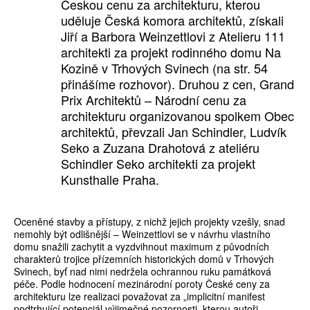
Českou cenu za architekturu, kterou
uděluje Česká komora architektů, získali
Jiří a Barbora Weinzettlovi z Atelieru 111
architekti za projekt rodinného domu Na
Kozině v Trhových Svinech (na str. 54
přinášíme rozhovor). Druhou z cen, Grand
Prix Architektů – Národní cenu za
architekturu organizovanou spolkem Obec
architektů, převzali Jan Schindler, Ludvík
Seko a Zuzana Drahotová z ateliéru
Schindler Seko architekti za projekt
Kunsthalle Praha.
Oceněné stavby a přístupy, z nichž jejich projekty vzešly, snad
nemohly být odlišnější – Weinzettlovi se v návrhu vlastního
domu snažili zachytit a vyzdvihnout maximum z původních
charakterů trojice přízemních historických domů v Trhových
Svinech, byť nad nimi nedržela ochrannou ruku památková
péče. Podle hodnocení mezinárodní poroty České ceny za
architekturu lze realizaci považovat za „implicitní manifest
podtrhující potenciál výjimečné pozornosti, kterou autoři