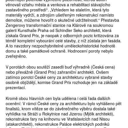
věnovali vztahu města a venkova a rehabilitaci stávajícího
zastavěného prostředí“. „Vzhledem ke staletím, která tyto
materiály vydrží, a zdrojům ušetřeným rekonstrukcí namísto
demolice, můžeme hovořit o skutečné udržitelnosti.“ Přestavba
Zengerovy transformační stanice na Klárově na soukromou
galerii Kunsthalle Praha od Schindler Seko architekti, která
získala Grand Prix, je naopak z odborných pozic kritizována za
téměř kompletní vybourání celé stavby, z níž zůstala jen fasáda.
A to navzdory nezpochybnitelné uměleckohistorické hodnotě
domu a také památkové ochraně. Hodnocení poroty nebylo
zveřejněno.
V porotách obou soutěží zasedli buď výhradně (Česká cena)
nebo převážně (Grand Prix) zahraniční architekti. Ovšem
zatímco porotci České ceny za architekturu vybrané stavby
osobně objíždějí, komise Grand Prix rozhoduje jen na základě
prezentací.
Kromě obou hlavních cen byla udělena i celá řada dalších
ocenění: V rámci České ceny za architekturu bylo vyhlášeno pět
finalistů, krom vítěze se do závěrečného výběru dostala také
vyhlídka na Stráži u Rokytnice nad Jizerou (Mjölk architekti),
rekonstrukce fary na knihovnu ve Vratislavicích nad Nisou
(atakarchitekti), rekonstrukce Paláce elektrických podniků