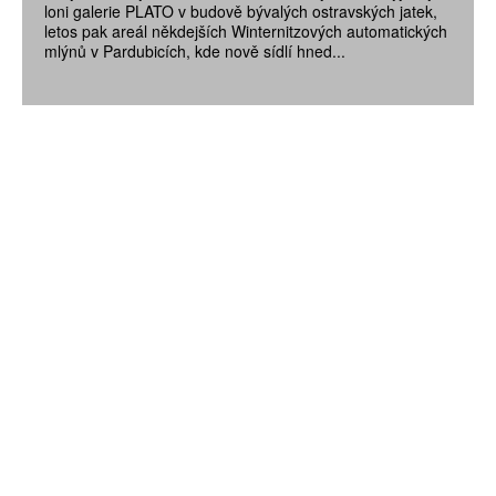
loni galerie PLATO v budově bývalých ostravských jatek,
letos pak areál někdejších Winternitzových automatických
mlýnů v Pardubicích, kde nově sídlí hned...
ZÍSKEJTE
ROČNÍ PŘEDPLATNÉ
ZA 1100 KČ