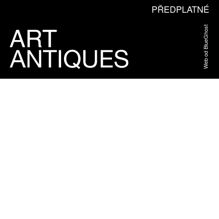
PŘEDPLATNÉ
Web od BlueGhost