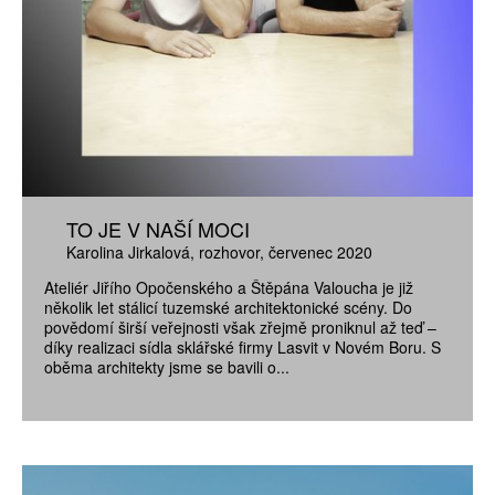
TO JE V NAŠÍ MOCI
Karolina Jirkalová
rozhovor
červenec 2020
Ateliér Jiřího Opočenského a Štěpána Valoucha je již
několik let stálicí tuzemské architektonické scény. Do
povědomí širší veřejnosti však zřejmě proniknul až teď –
díky realizaci sídla sklářské firmy Lasvit v Novém Boru. S
oběma architekty jsme se bavili o...