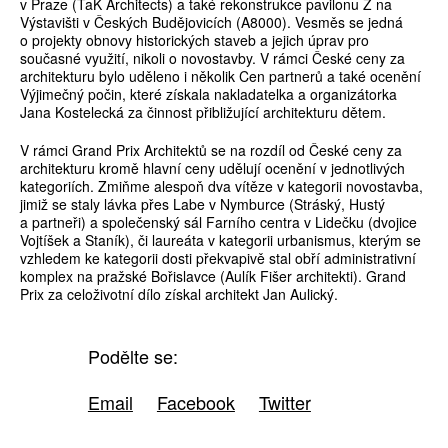
v Praze (TaK Architects) a také rekonstrukce pavilonu Z na
Výstavišti v Českých Budějovicích (A8000). Vesměs se jedná
o projekty obnovy historických staveb a jejich úprav pro
současné využití, nikoli o novostavby. V rámci České ceny za
architekturu bylo uděleno i několik Cen partnerů a také ocenění
Výjimečný počin, které získala nakladatelka a organizátorka
Jana Kostelecká za činnost přibližující architekturu dětem.
V rámci Grand Prix Architektů se na rozdíl od České ceny za
architekturu kromě hlavní ceny udělují ocenění v jednotlivých
kategoriích. Zmiňme alespoň dva vítěze v kategorii novostavba,
jimiž se staly lávka přes Labe v Nymburce (Stráský, Hustý
a partneři) a společenský sál Farního centra v Lidečku (dvojice
Vojtíšek a Staník), či laureáta v kategorii urbanismus, kterým se
vzhledem ke kategorii dosti překvapivě stal obří administrativní
komplex na pražské Bořislavce (Aulík Fišer architekti). Grand
Prix za celoživotní dílo získal architekt Jan Aulický.
Podělte se:
Email
Facebook
Twitter