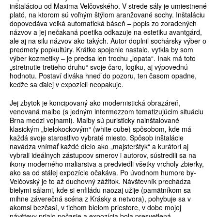
inštaláciou od Maxima Velčovského. V strede sály je umiestnené
plató, na ktorom sú voľným štýlom aranžované sochy. Inštaláciu
dopovedáva veľká automatická báseň – popis zo zoradených
názvov a jej nečakaná poetika odkazuje na estetiku avantgárd,
ale aj na silu názvov ako takých. Autor doplnil sochársky výber o
predmety popkultúry. Krátke spojenie nastalo, vytkla by som
výber kozmetiky – je predsa len trochu „lopata“. Inak má toto
„stretnutie tretieho druhu“ svoje čaro, logiku, aj výpovednú
hodnotu. Postaví diváka hneď do pozoru, ten časom opadne,
keďže sa ďalej v expozícii neopakuje.
Jej zbytok je koncipovaný ako modernistická obrazáreň,
venovaná maľbe (s jedným intermezzom tematizujúcim situáciu
Brna medzi vojnami). Maľby sú puristicky nainštalované
klasickým „bielokockovým“ (white cube) spôsobom, kde má
každá svoje starostlivo vybraté miesto. Spôsob inštalácie
navádza vnímať každé dielo ako „majsterštyk“ a kurátori aj
vybrali ideálnych zástupcov smerov i autorov, sústredili sa na
ikony moderného maliarstva a predviedli všetky vrcholy zbierky,
ako sa od stálej expozície očakáva. Po úvodnom humore by-
Velčovský je to až duchovný zážitok. Návštevník prechádza
bielymi sálami, kde si enfiládu naozaj užije (pamätníkom sa
mihne záverečná scéna z Krásky a netvora), pohybuje sa v
akomsi bezčasí, v tichom bielom priestore, v dobe mojej
návštevy prialo počasie a expozícia bola presvetlená