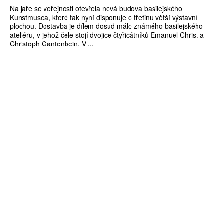
Na jaře se veřejnosti otevřela nová budova basilejského
Kunstmusea, které tak nyní disponuje o třetinu větší výstavní
plochou. Dostavba je dílem dosud málo známého basilejského
ateliéru, v jehož čele stojí dvojice čtyřicátníků Emanuel Christ a
Christoph Gantenbein. V ...
ZÍSKEJTE
ROČNÍ PŘEDPLATNÉ
ZA 1100 KČ