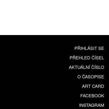
10 TIŠTĚNÝCH ČÍSEL
365 DNÍ ONLINE VERZE
ČLENSKÁ KARTA ARTCARD
KOUPIT PŘEDPLATNÉ
PŘIHLÁSIT SE
PŘEHLED ČÍSEL
AKTUÁLNÍ ČÍSLO
O ČASOPISE
ART CARD
FACEBOOK
INSTAGRAM