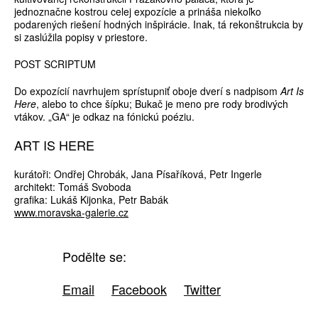
jednoznačne kostrou celej expozície a prináša niekoľko
podarených riešení hodných inšpirácie. Inak, tá rekonštrukcia by
si zaslúžila popisy v priestore.
POST SCRIPTUM
Do expozícií navrhujem sprístupniť oboje dverí s nadpisom
Art Is
Here
, alebo to chce šípku; Bukač je meno pre rody brodivých
vtákov. „GA“ je odkaz na fónickú poéziu.
ART IS HERE
kurátoři: Ondřej Chrobák, Jana Písaříková, Petr Ingerle
architekt: Tomáš Svoboda
grafika: Lukáš Kijonka, Petr Babák
www.moravska-galerie.cz
Podělte se:
Email
Facebook
Twitter