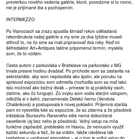
previerkou nového vedenia galérie, ktoré, povedzme si to rovno,
nie je prijímané iba s pochopením.
INTERMEZZO
Po Vianociach sa zrazu spustila štrnásť rokov odkladaná
rekonštrukcia našej galérie a my sme za dva týždne museli
stihnúť to, na čo sme sa mali pripravovať dva roky. Keď mi
šéfredaktor Art+Antiques taktne pripomenul termín, myslela
som, že to vzdám.
Cesta autom z parkoviska v Bratislave na parkovisko v MG
trvala presne hodinu dvadsať. Po príchode som sa zastavila na
sekretariáte, aby som nepôsobila ako špión, ale ponuku na
sprievod expozíciou som odmietla (rozhodla som sa mať takú
istú možnosť ako bežný divák – prinesie to aj praktický osoh,
zistíme, ako čo funguje). Zo zvyku som vošla starým vstupom,
odložila si v šatni, zaznamenala
Detskú hernu
(Vendula
Chalánková) a postupovala k novej pokladni. Príjemná staršia
pani mi vysvetlila kde sú expozície, že sú zdarma a že pôsobivá
inštalácia Štursovho
Raneného
ešte nemá dokončené
osvetlenie (aj bez neho je pôsobivá). Voľný vstup na mňa
funkčne zapôsobil, preblesklo mi hlavou, že nemusím využiť
každú sekundu a tiež, že sa vrátim, takže návšteva tak
prebehne v uvoľnenej atmosfére – aj o tom je voľný vstup do