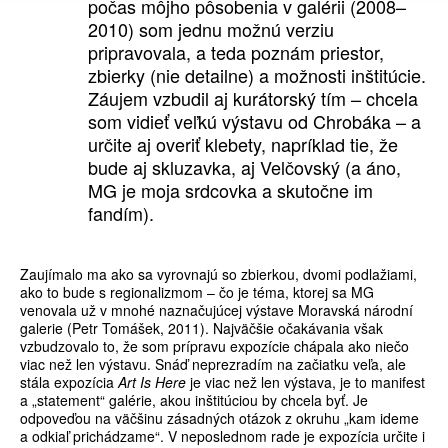
počas môjho pôsobenia v galérii (2008–
2010) som jednu možnú verziu
pripravovala, a teda poznám priestor,
zbierky (nie detailne) a možnosti inštitúcie.
Záujem vzbudil aj kurátorský tím – chcela
som vidieť veľkú výstavu od Chrobáka – a
určite aj overiť klebety, napríklad tie, že
bude aj skluzavka, aj Velčovský (a áno,
MG je moja srdcovka a skutočne im
fandím).
Zaujímalo ma ako sa vyrovnajú so zbierkou, dvomi podlažiami,
ako to bude s regionalizmom – čo je téma, ktorej sa MG
venovala už v mnohé naznačujúcej výstave Moravská národní
galerie (Petr Tomášek, 2011). Najväčšie očakávania však
vzbudzovalo to, že som prípravu expozície chápala ako niečo
viac než len výstavu. Snáď neprezradím na začiatku veľa, ale
stála expozícia
Art Is Here
je viac než len výstava, je to manifest
a „statement“ galérie, akou inštitúciou by chcela byť. Je
odpoveďou na väčšinu zásadných otázok z okruhu „kam ideme
a odkiaľ prichádzame“. V neposlednom rade je expozícia určite i