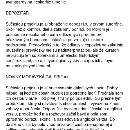
avantgardy na neskoršie umenie.
DEPOZITÁR
Súčasťou projektu je aj obnaženie depozitáru v prvom suteréne.
Skôr než o kontrolu diel a zákulisný pohľad, pri ktorom je
pôsobenie nečakaného čara odložených predmetov
očakávaným bonusom, inštalácia potvrdzuje niektoré
podozrenia. Predovšetkým to, že odkazy v expozícii na zákulisie
muzeálnej prevádzky nie sú nadinterpretáciou, ale že kurátori
nepracujú len so zbierkami a umelecko-historickými
konštrukciami, ale aj s typológiou výstav a expozícií a inými
muzeologickými témami.
NOVINY MORAVSKÁ GALERIE #1
Súčasťou projektu je aj prvé vydanie galerijných novín. Dobrý
nápad, aj keď ich obsah bude ešte potrebné ladiť. Prečítala som
ich cestou v aute – od prvej strany po poslednú. Sú presne tým
produktom, ktorý si návštevník chce odniesť – vyvážená zmes
zábavy a poučenia. Odporučila by som oddeliť českú a anglickú
verziu, pretože keď ma rozhovor začal baviť a bola som
uprostred odrazu, skončil a nasledovala anglická verzia. Do
ďalšieho čísla by bolo vhodné zaradiť časť o nenápadnej a
kultivovanej rekonštrukcii Pražákovho paláca, ktorá je