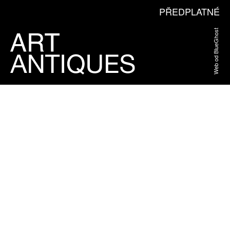
PŘEDPLATNÉ
Web od BlueGhost