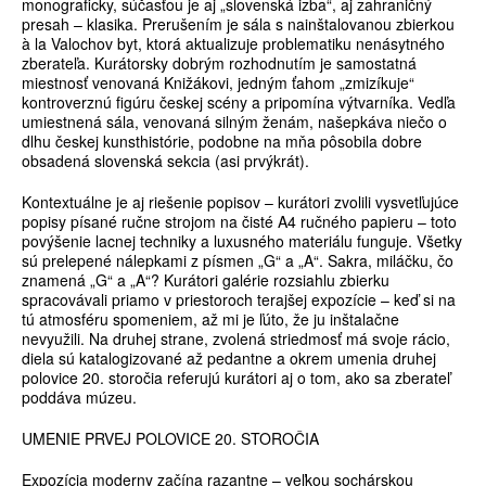
monograficky, súčasťou je aj „slovenská izba“, aj zahraničný
presah – klasika. Prerušením je sála s nainštalovanou zbierkou
à la Valochov byt, ktorá aktualizuje problematiku nenásytného
zberateľa. Kurátorsky dobrým rozhodnutím je samostatná
miestnosť venovaná Knižákovi, jedným ťahom „zmizíkuje“
kontroverznú figúru českej scény a pripomína výtvarníka. Vedľa
umiestnená sála, venovaná silným ženám, našepkáva niečo o
dlhu českej kunsthistórie, podobne na mňa pôsobila dobre
obsadená slovenská sekcia (asi prvýkrát).
Kontextuálne je aj riešenie popisov – kurátori zvolili vysvetľujúce
popisy písané ručne strojom na čisté A4 ručného papieru – toto
povýšenie lacnej techniky a luxusného materiálu funguje. Všetky
sú prelepené nálepkami z písmen „G“ a „A“. Sakra, miláčku, čo
znamená „G“ a „A“? Kurátori galérie rozsiahlu zbierku
spracovávali priamo v priestoroch terajšej expozície – keď si na
tú atmosféru spomeniem, až mi je ľúto, že ju inštalačne
nevyužili. Na druhej strane, zvolená striedmosť má svoje rácio,
diela sú katalogizované až pedantne a okrem umenia druhej
polovice 20. storočia referujú kurátori aj o tom, ako sa zberateľ
poddáva múzeu.
UMENIE PRVEJ POLOVICE 20. STOROČIA
Expozícia moderny začína razantne – veľkou sochárskou