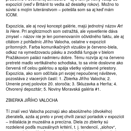
expozícií (veď v Británii to vedia až desiatky rokov). Možno to
súvisí s mojím luteránstvom – potešila som sa aj keď mám
ICOM.
Expozícia, ale aj nový koncept galérie, majú jednotný názov
Art
Is Here
. Pri anglicizmoch som ostražitá, ale vysvetlenie dáva
zmysel – názov nie je len pomenovaním očividného faktu, ale aj
citátom z pohľadníc Jiřího Valocha, ostatne v expozícii
prítomných. Farba komunikačných vizuálov je červeno-biela,
odkaz na vymedzovaciu pásku a zvodidlá funguje v bielom
Pražákovom paláci nadmieru dobre. Tému rozvíja aj na červeno
pretreté madlo vertikálneho schodiska, to sa vinie doslovne ako
červená niť celou galériou a spája všetky výstavné priestory.
Expozícia, ako som odčítala pri svojej nepoučenej návšteve,
pozostáva z viacerých častí: 1. Zbierka Jiřího Valocha; 2.
Umenie prvej polovice 20. storočia; 3. Skluzavka a Herňa; 4.
Otvorený depozitár; 5. Noviny Moravská galéria #1.
ZBIERKA JIŘÍHO VALOCHA
Tí znalí veci Valocha poznajú ako absolútneho (divokého)
zberateľa, azda aj preto v prvej chvíli zarazí poriadok v expozícii
– inštalácia je muzeálna a precízna. Diela zo zbierky sú
rozdelené podľa muzeálnych kritérií, t. j. tendencií, „slohov“,