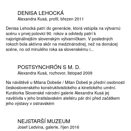
DENISA LEHOCKÁ
Alexandra Kusá
profil
březen 2011
Denisa Lehocká patrí do generácie, ktorá vstúpila na výtvarnú
scénu v prvej polovici 90. rokov a odvtedy patrí k
najoriginálnejším slovenským výtvarníčkam. V posledných
rokoch bola aktívna skôr na medzinárodnej, než na domácej
scéne, no od minulého roka sa slovenskému i...
POSTSYNCHRÓN S M. D.
Alexandra Kusá
rozhovor
listopad 2009
Na návštěvě u Milana Dobeše / Milan Dobeš je přední osobností
československého konstruktivistického a kinetického umění.
Kurátorka Slovenské národní galerie Alexandra Kusá jej
navštívila v jeho bratislavském ateliéru pár dní před začátkem
jeho výstavy v ostravském
NEJSTARŠÍ MUZEUM
Josef Ledvina
galerie
říjen 2016