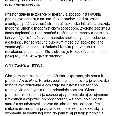
rozptýleným svetlom.
Priestor galérie je zbierke primeraný a spôsob inštalovania
podtextovo odkazuje na interiér zberateľov, ktorí pri zrode
avantgardy stáli. Zvolená strohá, až asketická inštalácia ukazuje
moderné umenie modernistickým spôsobom. Zvolené popisy sú
často doplnené o interpretačné rozšírenia kurátorov a od steny
ich vydeľuje tieň načerveno namaľovanej kanty – jednoduché,
ale účinné. Konzervatívne publikum môže byť spokojné, a to
vnímavejšie zas ocení inštalačnú klasiku predvedenú s
nečakanou priamosťou. Kto alebo čo je Bukač? A stále mi nedá
pokoj to „G“ a „A“ – galerie/archív?
SKLUZAVKA A HERŇA
Obe „atrakcie“ nie sú až tak súčasťou expozície, ale patria k
projektu
Art Is Here
. Napriek počiatočnej nedôvere je skluzavka
materiálovo zvládnutá a odkazuje na estetiku súčasného
umenia. Je dosť rýchla (áno, odhodlala som sa). Okrem
premostenia expozícií je sochou aj výťahom, ale aj ozrejmením
umiestnenia expozícií po poschodiach – z prvej polovice 20.
storočia sa návštevník skĺzne do jeho druhej polovice. Pre
niekoho možno príliš prvoplánové – ale verím, že školským
výpravám sa vďaka nej vryje do pamäti aj princíp prepojenia