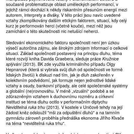
současně problematizuje oblast uměleckých performancí, v
jejichž rámci dochází k někdy riskantním přesunům energií mezi
autorem, interprety a diváky. V této práci jsou navíc uvedené
vztahy zkomplikovány dalším etickým faktorem, situací, kdy celý
kurz je performován herci (včetně kouče), mezi něž jsou
zamícháni o této skutečnosti nic netušící neherci.
Sledování ekonomického faktoru společnosti není jen úzkou
výsečí autorčina zájmu, ale širokým zdrojem informací o celkové
situaci. Základ společnosti postavený na principu dluhu, téma
které rozvíjí kniha Davida Graebera, sleduje práce
Kružnice
splývání
(2013). BK zde využila kriminálního případu Olgy
Hepnarové (která si vybrala svůj dluh od společnosti ve formě
lidských životů) k diskuzi nad tím, jak je dluh zakořeněn v
kolektivním podvědomí, jak formuje nejen jednotlivé lidské
vztahy a osudy, bankovní případy, ale celé společenské systémy
a globální (ne)rovnováhu. V méně „vizuální“ podobě a se
zdůrazněným vztahem k duchovnímu rozměru a církevní
instituci se téma dluhu ocitlo v performačním diptychu
Neviditelná ruka trhu
(2013). V kostele v Uničově tehdy na její
žádost kněz odsloužil "mši za odpuštění dluhů" a na tamním
gymnáziu zároveň proběhla přednáška ekonoma Jiřího Klvače
na téma "neviditelná ruka trhu".