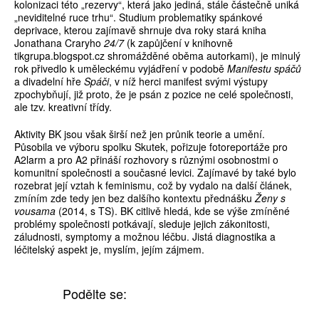
kolonizaci této „rezervy“, která jako jediná, stále částečně uniká
„neviditelné ruce trhu“. Studium problematiky spánkové
deprivace, kterou zajímavě shrnuje dva roky stará kniha
Jonathana Craryho
24/7
(k zapůjčení v knihovně
tikgrupa.blogspot.cz shromážděné oběma autorkami), je minulý
rok přivedlo k uměleckému vyjádření v podobě
Manifestu spáčů
a divadelní hře
Spáči
, v níž herci manifest svými výstupy
zpochybňují, již proto, že je psán z pozice ne celé společnosti,
ale tzv. kreativní třídy.
Aktivity BK jsou však širší než jen průnik teorie a umění.
Působila ve výboru spolku Skutek, pořizuje fotoreportáže pro
A2larm a pro A2 přináší rozhovory s různými osobnostmi o
komunitní společnosti a současné levici. Zajímavé by také bylo
rozebrat její vztah k feminismu, což by vydalo na další článek,
zmíním zde tedy jen bez dalšího kontextu přednášku
Ženy s
vousama
(2014, s TS). BK citlivě hledá, kde se výše zmíněné
problémy společnosti potkávají, sleduje jejich zákonitosti,
záludnosti, symptomy a možnou léčbu. Jistá diagnostika a
léčitelský aspekt je, myslím, jejím zájmem.
Podělte se: