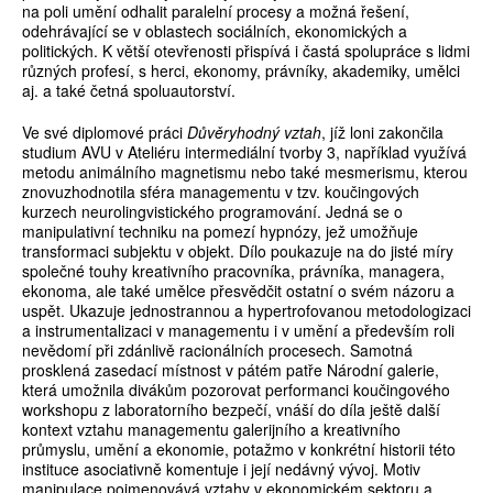
na poli umění odhalit paralelní procesy a možná řešení,
odehrávající se v oblastech sociálních, ekonomických a
politických. K větší otevřenosti přispívá i častá spolupráce s lidmi
různých profesí, s herci, ekonomy, právníky, akademiky, umělci
aj. a také četná spoluautorství.
Ve své diplomové práci
Důvěryhodný vztah
, jíž loni zakončila
studium AVU v Ateliéru intermediální tvorby 3, například využívá
metodu animálního magnetismu nebo také mesmerismu, kterou
znovuzhodnotila sféra managementu v tzv. koučingových
kurzech neurolingvistického programování. Jedná se o
manipulativní techniku na pomezí hypnózy, jež umožňuje
transformaci subjektu v objekt. Dílo poukazuje na do jisté míry
společné touhy kreativního pracovníka, právníka, managera,
ekonoma, ale také umělce přesvědčit ostatní o svém názoru a
uspět. Ukazuje jednostrannou a hypertrofovanou metodologizaci
a instrumentalizaci v managementu i v umění a především roli
nevědomí při zdánlivě racionálních procesech. Samotná
prosklená zasedací místnost v pátém patře Národní galerie,
která umožnila divákům pozorovat performanci koučingového
workshopu z laboratorního bezpečí, vnáší do díla ještě další
kontext vztahu managementu galerijního a kreativního
průmyslu, umění a ekonomie, potažmo v konkrétní historii této
instituce asociativně komentuje i její nedávný vývoj. Motiv
manipulace pojmenovává vztahy v ekonomickém sektoru a