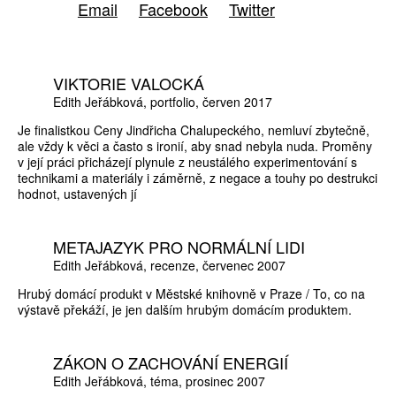
Email
Facebook
Twitter
VIKTORIE VALOCKÁ
Edith Jeřábková
portfolio
červen 2017
Je finalistkou Ceny Jindřicha Chalupeckého, nemluví zbytečně,
ale vždy k věci a často s ironií, aby snad nebyla nuda. Proměny
v její práci přicházejí plynule z neustálého experimentování s
technikami a materiály i záměrně, z negace a touhy po destrukci
hodnot, ustavených jí
METAJAZYK PRO NORMÁLNÍ LIDI
Edith Jeřábková
recenze
červenec 2007
Hrubý domácí produkt v Městské knihovně v Praze / To, co na
výstavě překáží, je jen dalším hrubým domácím produktem.
ZÁKON O ZACHOVÁNÍ ENERGIÍ
Edith Jeřábková
téma
prosinec 2007