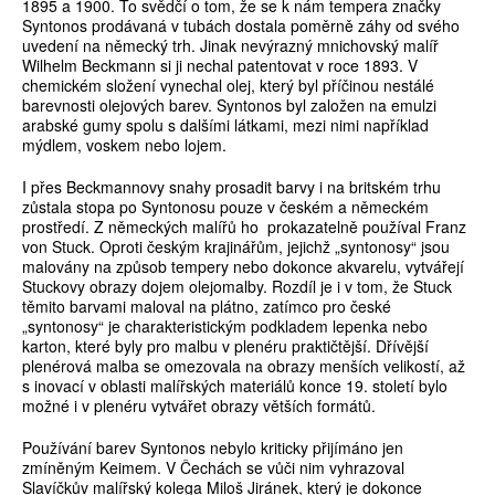
1895 a 1900. To svědčí o tom, že se k nám tempera značky
Syntonos prodávaná v tubách dostala poměrně záhy od svého
uvedení na německý trh. Jinak nevýrazný mnichovský malíř
Wilhelm Beckmann si ji nechal patentovat v roce 1893. V
chemickém složení vynechal olej, který byl příčinou nestálé
barevnosti olejových barev. Syntonos byl založen na emulzi
arabské gumy spolu s dalšími látkami, mezi nimi například
mýdlem, voskem nebo lojem.
I přes Beckmannovy snahy prosadit barvy i na britském trhu
zůstala stopa po Syntonosu pouze v českém a německém
prostředí. Z německých malířů ho prokazatelně používal Franz
von Stuck. Oproti českým krajinářům, jejichž „syntonosy“ jsou
malovány na způsob tempery nebo dokonce akvarelu, vytvářejí
Stuckovy obrazy dojem olejomalby. Rozdíl je i v tom, že Stuck
těmito barvami maloval na plátno, zatímco pro české
„syntonosy“ je charakteristickým podkladem lepenka nebo
karton, které byly pro malbu v plenéru praktičtější. Dřívější
plenérová malba se omezovala na obrazy menších velikostí, až
s inovací v oblasti malířských materiálů konce 19. století bylo
možné i v plenéru vytvářet obrazy větších formátů.
Používání barev Syntonos nebylo kriticky přijímáno jen
zmíněným Keimem. V Čechách se vůči nim vyhrazoval
Slavíčkův malířský kolega Miloš Jiránek, který je dokonce