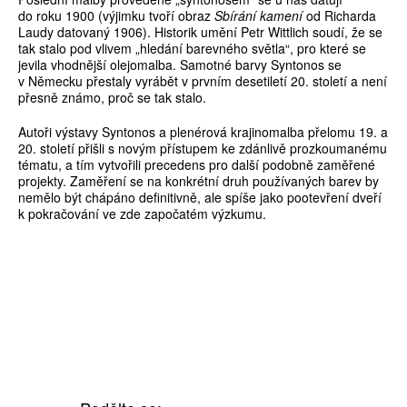
do roku 1900 (výjimku tvoří obraz
Sbírání kamení
od Richarda
Laudy datovaný 1906). Historik umění Petr Wittlich soudí, že se
tak stalo pod vlivem „hledání barevného světla“, pro které se
jevila vhodnější olejomalba. Samotné barvy Syntonos se
v Německu přestaly vyrábět v prvním desetiletí 20. století a není
přesně známo, proč se tak stalo.
Autoři výstavy Syntonos a plenérová krajinomalba přelomu 19. a
20. století přišli s novým přístupem ke zdánlivě prozkoumanému
tématu, a tím vytvořili precedens pro další podobně zaměřené
projekty. Zaměření se na konkrétní druh používaných barev by
nemělo být chápáno definitivně, ale spíše jako pootevření dveří
k pokračování ve zde započatém výzkumu.