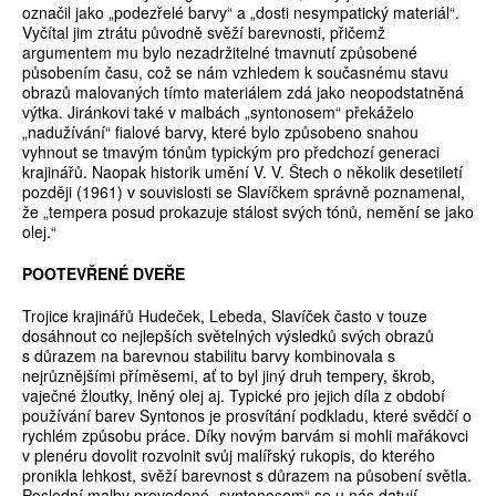
označil jako „podezřelé barvy“ a „dosti nesympatický materiál“.
Vyčítal jim ztrátu původně svěží barevnosti, přičemž
argumentem mu bylo nezadržitelné tmavnutí způsobené
působením času, což se nám vzhledem k současnému stavu
obrazů malovaných tímto materiálem zdá jako neopodstatněná
výtka. Jiránkovi také v malbách „syntonosem“ překáželo
„nadužívání“ fialové barvy, které bylo způsobeno snahou
vyhnout se tmavým tónům typickým pro předchozí generaci
krajinářů. Naopak historik umění V. V. Štech o několik desetiletí
později (1961) v souvislosti se Slavíčkem správně poznamenal,
že „tempera posud prokazuje stálost svých tónů, nemění se jako
olej.“
POOTEVŘENÉ DVEŘE
Trojice krajinářů Hudeček, Lebeda, Slavíček často v touze
dosáhnout co nejlepších světelných výsledků svých obrazů
s důrazem na barevnou stabilitu barvy kombinovala s
nejrůznějšími příměsemi, ať to byl jiný druh tempery, škrob,
vaječné žloutky, lněný olej aj. Typické pro jejich díla z období
používání barev Syntonos je prosvítání podkladu, které svědčí o
rychlém způsobu práce. Díky novým barvám si mohli mařákovci
v plenéru dovolit rozvolnit svůj malířský rukopis, do kterého
pronikla lehkost, svěží barevnost s důrazem na působení světla.
Poslední malby provedené „syntonosem“ se u nás datují