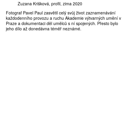
Zuzana Krišková
profil
zima 2020
Fotograf Pavel Paul zasvětil celý svůj život zaznamenávání
každodenního provozu a ruchu Akademie výtvarných umění v
Praze a dokumentaci děl umělců s ní spojených. Přesto bylo
jeho dílo až donedávna téměř neznámé.
ZÍSKEJTE
ROČNÍ PŘEDPLATNÉ
ZA 1100 KČ