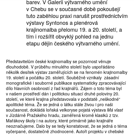
barev. V Galerii výtvarného umění
v Chebu se v současné době pokoušejí
tuto zaběhlou praxi narušit prostřednictvím
výstavy Syntonos a plenérová
krajinomalba přelomu 19. a 20. století, a
tím i rozšířit obvyklý pohled na jednu
etapu dějin českého výtvarného umění.
Představitelům české krajinomalby se pozornost věnuje
dlouhodobě. V průběhu minulého století bylo uspořádáno
několik desítek výstav zaměřujících se na fenomén krajinomalby
19. století a počátku 20. století. Souběžně vznikaly zásadní
monografické i souborné publikace systematicky zpracovávající
dílo hlavních osobností z řad krajinářů. Zájem o toto téma byl
v našem prostředí dán i politickou situací druhé poloviny 20.
století, ve které krajina představovala v podstatě „neškodné“
apolitické téma. Že se jedná o látku stále živou i pro naši
současnost, dokládá loňská velkoryse pojatá výstava
Má vlast
v Jízdárně Pražského hradu, zaměřená kromě klasiků z tzv.
Mařákovy školy i na autory, které primárně jako krajináře
neoznačujeme. Dalo by se tedy konstatovat, že se jedná o téma
vyčerpané, dostatečně zhodnocené. Autoři projektu v chebské