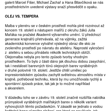
galerii Marcel Fišer, Michael Zachař a Hana Bilavčíková se nás
prostřednictvím uvedené výstavy snaží přesvědčit o opaku.
OLEJ VS. TEMPERA
Malba v plenéru se v českém prostředí mohla plně rozvinout až
koncem 19. století s nástupem malířů z okruhu žáků Julia
Mařáka na pražské Akademii výtvarného umění. U předchozí
generace krajinářů přetrvávala, až na výjimky, zažitá
akademická konvence vytvářet výsledný obraz dle skic ze
zvoleného prostředí po návratu do ateliéru. Naprosté vykročení
z ateliéru s sebou přinášelo několik technických obtíží.
Olejomalba nebyla pro tento způsob tvorby vhodným
prostředkem. To bylo z části dáno jak dlouhou dobou zasychání,
tak i nestálostí barevných tónů olejových barev vyráběných
v druhé polovině 19. století. Jestliže chtěl umělec po
impresionistickém způsobu zachytit světelnou atmosféru místa v
krajině, potřeboval techniku, která by mu umožňovala rychlý a
spontánní způsob práce, tak jak je to možné například
s akvarelem.
V důsledku toho se v závěru 19. století značně rozšířila nabídka
průmyslově vyráběných malířských barev o několik variant
vyhovujících těmto požadavkům. V zásadě se jednalo o vodou
ředitelné barvy různého složení, pro které se používalo, jak