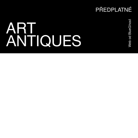
PŘEDPLATNÉ
Web od BlueGhost