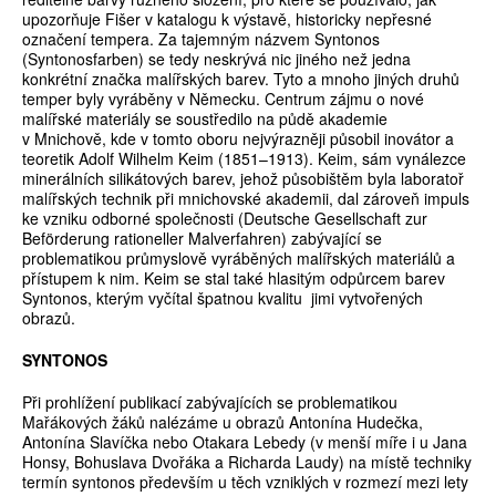
upozorňuje Fišer v katalogu k výstavě, historicky nepřesné
označení tempera. Za tajemným názvem Syntonos
(Syntonosfarben) se tedy neskrývá nic jiného než jedna
konkrétní značka malířských barev. Tyto a mnoho jiných druhů
temper byly vyráběny v Německu. Centrum zájmu o nové
malířské materiály se soustředilo na půdě akademie
v Mnichově, kde v tomto oboru nejvýrazněji působil inovátor a
teoretik Adolf Wilhelm Keim (1851–1913). Keim, sám vynálezce
minerálních silikátových barev, jehož působištěm byla laboratoř
malířských technik při mnichovské akademii, dal zároveň impuls
ke vzniku odborné společnosti (Deutsche Gesellschaft zur
Beförderung rationeller Malverfahren) zabývající se
problematikou průmyslově vyráběných malířských materiálů a
přístupem k nim. Keim se stal také hlasitým odpůrcem barev
Syntonos, kterým vyčítal špatnou kvalitu jimi vytvořených
obrazů.
SYNTONOS
Při prohlížení publikací zabývajících se problematikou
Mařákových žáků nalézáme u obrazů Antonína Hudečka,
Antonína Slavíčka nebo Otakara Lebedy (v menší míře i u Jana
Honsy, Bohuslava Dvořáka a Richarda Laudy) na místě techniky
termín syntonos především u těch vzniklých v rozmezí mezi lety