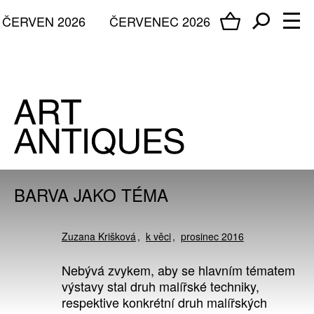
ČERVEN 2026
ČERVENEC 2026
BARVA JAKO TÉMA
Zuzana Krišková
k věci
prosinec 2016
Nebývá zvykem, aby se hlavním tématem
výstavy stal druh malířské techniky,
respektive konkrétní druh malířských