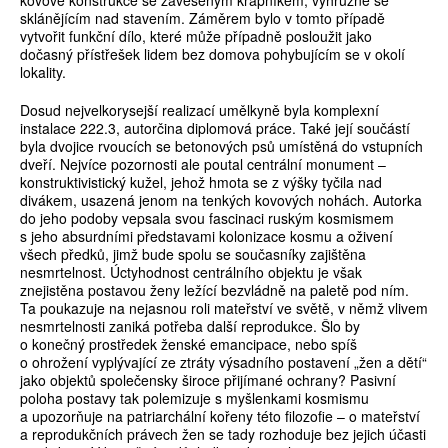
kovové konstrukce se zavěšeným krápníkem, výhružně se
sklánějícím nad stavením. Záměrem bylo v tomto případě
vytvořit funkční dílo, které může případně posloužit jako
dočasný přístřešek lidem bez domova pohybujícím se v okolí
lokality.
Dosud nejvelkorysejší realizací umělkyně byla komplexní
instalace 222.3, autorčina diplomová práce. Také její součástí
byla dvojice rvoucích se betonových psů umístěná do vstupních
dveří. Nejvíce pozornosti ale poutal centrální monument –
konstruktivistický kužel, jehož hmota se z výšky tyčila nad
divákem, usazená jenom na tenkých kovových nohách. Autorka
do jeho podoby vepsala svou fascinaci ruským kosmismem
s jeho absurdními představami kolonizace kosmu a oživení
všech předků, jimž bude spolu se současníky zajištěna
nesmrtelnost. Úctyhodnost centrálního objektu je však
znejistěna postavou ženy ležící bezvládně na paletě pod ním.
Ta poukazuje na nejasnou roli mateřství ve světě, v němž vlivem
nesmrtelnosti zaniká potřeba další reprodukce. Šlo by
o konečný prostředek ženské emancipace, nebo spíš
o ohrožení vyplývající ze ztráty výsadního postavení „žen a dětí“
jako objektů společensky široce přijímané ochrany? Pasivní
poloha postavy tak polemizuje s myšlenkami kosmismu
a upozorňuje na patriarchální kořeny této filozofie – o mateřství
a reprodukčních právech žen se tady rozhoduje bez jejich účasti