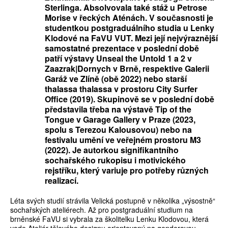
Sterlinga. Absolvovala také stáž u Petrose
Morise v řeckých Aténách. V současnosti je
studentkou postgraduálního studia u Lenky
Klodové na FaVU VUT. Mezi její nejvýraznější
samostatné prezentace v poslední době
patří výstavy Unseal the Untold 1 a 2 v
Zaazrak|Dornych v Brně, respektive Galerii
Garáž ve Zlíně (obě 2022) nebo starší
thalassa thalassa v prostoru City Surfer
Office (2019). Skupinově se v poslední době
představila třeba na výstavě Tip of the
Tongue v Garage Gallery v Praze (2023,
spolu s Terezou Kalousovou) nebo na
festivalu umění ve veřejném prostoru M3
(2022). Je autorkou signifikantního
sochařského rukopisu i motivického
rejstříku, který variuje pro potřeby různých
realizací.
Léta svých studií strávila Velická postupně v několika „výsostně“
sochařských ateliérech. Až pro postgraduální studium na
brněnské FaVU si vybrala za školitelku Lenku Klodovou, která