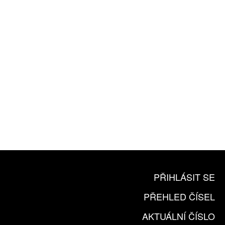
ZA 1100 KČ
10 TIŠTĚNÝCH ČÍSEL
365 DNÍ ONLINE VERZE
ČLENSKÁ KARTA ARTCARD
KOUPIT PŘEDPLATNÉ
PŘIHLÁSIT SE
PŘEHLED ČÍSEL
AKTUÁLNÍ ČÍSLO