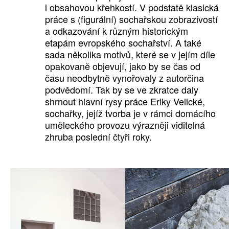
i obsahovou křehkostí. V podstatě klasická
práce s (figurální) sochařskou zobrazivostí
a odkazování k různým historickým
etapám evropského sochařství. A také
sada několika motivů, které se v jejím díle
opakovaně objevují, jako by se čas od
času neodbytně vynořovaly z autorčina
podvědomí. Tak by se ve zkratce daly
shrnout hlavní rysy práce Eriky Velické,
sochařky, jejíž tvorba je v rámci domácího
uměleckého provozu výrazněji viditelná
zhruba poslední čtyři roky.