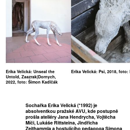
Erika Velická: Unseal the
Erika Velická: Psi, 2018, foto
Untold, Zaazrak|Dornych,
2022, foto: Šimon Kadlčák
Sochařka Erika Velická (*1992) je
absolventkou pražské AVU, kde postupně
prošla ateliéry Jana Hendrycha, Vojtěcha
Míči, Lukáše Rittsteina, Jindřicha
Zeithammla a hostujícího pedagoga Simona