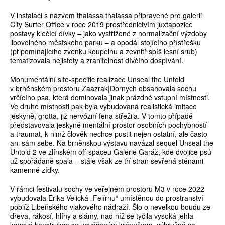
V instalaci s názvem thalassa thalassa připravené pro galerii
City Surfer Office v roce 2019 prostřednictvím juxtapozice
postavy klečící dívky – jako vystřižené z normalizační výzdoby
libovolného městského parku – a opodál stojícího přístřešku
(připomínajícího zvenku koupelnu a zevnitř spíš lesní srub)
tematizovala nejistoty a zranitelnost dívčího dospívání.
Monumentální site-specific realizace Unseal the Untold
v brněnském prostoru Zaazrak|Dornych obsahovala sochu
vrčícího psa, která dominovala jinak prázdné vstupní místnosti.
Ve druhé místnosti pak byla vybudovaná realistická imitace
jeskyně, grotta, již nervózní fena střežila. V tomto případě
představovala jeskyně mentální prostor osobních pochybností
a traumat, k nimž člověk nechce pustit nejen ostatní, ale často
ani sám sebe. Na brněnskou výstavu navázal sequel Unseal the
Untold 2 ve zlínském off-spaceu Galerie Garáž, kde dvojice psů
už spořádaně spala – stále však ze tří stran sevřená stěnami
kamenné zídky.
V rámci festivalu sochy ve veřejném prostoru M3 v roce 2022
vybudovala Erika Velická „Felírnu“ umístěnou do prostranství
poblíž Libeňského vlakového nádraží. Šlo o nevelkou boudu ze
dřeva, rákosí, hlíny a slámy, nad níž se tyčila vysoká jehla