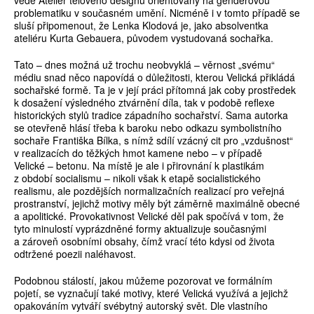
vede Ateliér tělového designu orientovaný na genderovou
problematiku v současném umění. Nicméně i v tomto případě se
sluší připomenout, že Lenka Klodová je, jako absolventka
ateliéru Kurta Gebauera, původem vystudovaná sochařka.
Tato – dnes možná už trochu neobvyklá – věrnost „svému“
médiu snad něco napovídá o důležitosti, kterou Velická přikládá
sochařské formě. Ta je v její práci přítomná jak coby prostředek
k dosažení výsledného ztvárnění díla, tak v podobě reflexe
historických stylů tradice západního sochařství. Sama autorka
se otevřeně hlásí třeba k baroku nebo odkazu symbolistního
sochaře Františka Bílka, s nímž sdílí vzácný cit pro „vzdušnost“
v realizacích do těžkých hmot kamene nebo – v případě
Velické – betonu. Na místě je ale i přirovnání k plastikám
z období socia­lismu – nikoli však k etapě socialistického
realismu, ale pozdějších normalizačních realizací pro veřejná
prostranství, jejichž motivy měly být záměrně maximálně obecné
a apolitické. Provokativnost Velické děl pak spočívá v tom, že
tyto minulostí vyprázdněné formy aktualizuje současnými
a zároveň osobními obsahy, čímž vrací této kdysi od života
odtržené poezii naléhavost.
Podobnou stálostí, jakou můžeme pozorovat ve formálním
pojetí, se vyznačují také motivy, které Velická využívá a jejichž
opakováním vytváří svébytný autorský svět. Dle vlastního