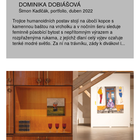
DOMINIKA DOBIÁŠOVÁ
Šimon Kadlčák
portfolio
duben 2022
Trojice humanoidních postav stojí na úbočí kopce s
kamennou baštou na vrcholku a v nočním šeru sleduje
feminně působící bytost s nepřítomným výrazem a
rozpřaženýma rukama, z jejíchž dlaní celý výjev ozařuje
tenké modré světlo. Za ní na trávníku, zády k divákovi i...