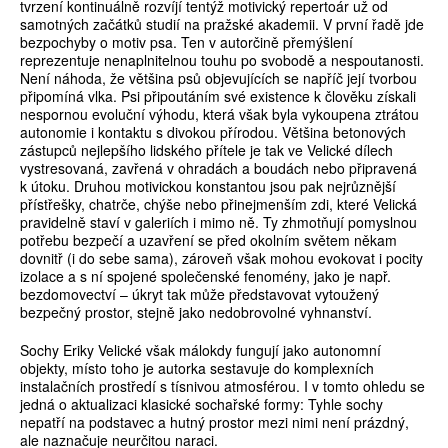
tvrzení konti­nuálně rozvíjí tentýž motivický repertoár už od
samotných začátků studií na pražské akademii. V první řadě jde
bezpochyby o motiv psa. Ten v autorčině přemýšlení
reprezentuje nenaplnitelnou touhu po svobodě a nespoutanosti.
Není náhoda, že většina psů objevujících se napříč její tvorbou
připomíná vlka. Psi připoutáním své existence k člověku získali
nespornou evoluční výhodu, která však byla vykoupena ztrátou
autonomie i kontaktu s divokou přírodou. Většina betonových
zástupců nejlepšího lidského přítele je tak ve Velické dílech
vystresovaná, zavřená v ohradách a boudách nebo připravená
k útoku. Druhou motivickou konstantou jsou pak nejrůznější
přístřešky, chatrče, chýše nebo přinejmenším zdi, které Velická
pravidelně staví v galeriích i mimo ně. Ty zhmotňují pomyslnou
potřebu bezpečí a uzavření se před okolním světem někam
dovnitř (i do sebe sama), zároveň však mohou evokovat i pocity
izolace a s ní spojené společenské fenomény, jako je např.
bezdomovectví – úkryt tak může představovat vytoužený
bezpečný prostor, stejně jako nedobrovolné vyhnanství.
Sochy Eriky Velické však málokdy fungují jako autonomní
objekty, místo toho je autorka sestavuje do komplexních
instalačních prostředí s tísnivou atmosférou. I v tomto ohledu se
jedná o aktualizaci klasické sochařské formy: Tyhle sochy
nepatří na podstavec a hutný prostor mezi nimi není prázdný,
ale naznačuje neurčitou naraci.