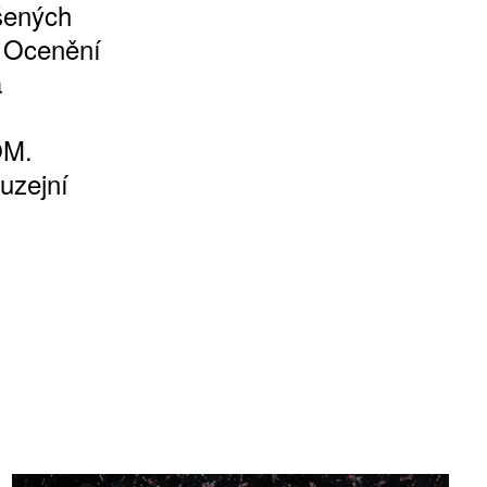
ášených
. Ocenění
á
OM.
uzejní