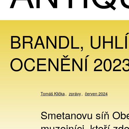
BRANDL, UHLÍ
OCENĚNÍ 202
Tomáš Klička
zprávy
červen 2024
Smetanovu síň Obe
muzejníci, kteří zde