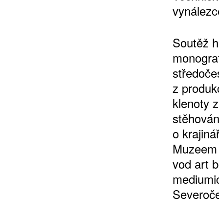
vynálezc
Soutěž h
monograf
středočes
z produk
klenoty 
stěhován
o krajiná
Muzeem P
vod art b
mediumic
Severoče