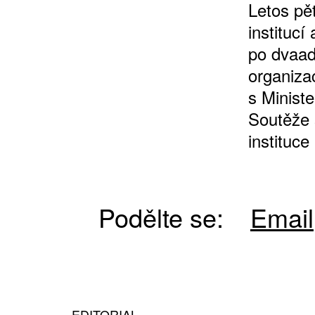
Letos pě
instituc
po dvaad
organiza
s Minist
Soutěže 
instituc
Podělte se:
Email
EDITORIAL