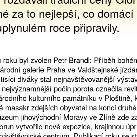
é za to nejlepší, co domácí
plynulém roce připravily.
 roku byl zvolen Petr Brandl: Příběh bohé
árodní galerie Praha ve Valdštejnské jízdá
tisíci diváky stal nejnavštěvovanější výsta
nejvýznamnější počin porota označila revit
árodního kulturního památníku v Ploštině, 
á masakr zdejších obyvatel na konci druhé
uzeum jihovýchodní Moravy ve Zlíně zde z
orun vytvořilo nové expozice, krajinnou úp
 návštěvnické centrum. Publikací roku se st