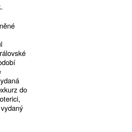
.
íněné
l
rálovské
bdobí
e
 vydaná
exkurz do
terici,
 vydaný