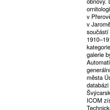
obnovy. 
ornitolo
v Přerov
v Jaromě
10 TI
součástí
365 DNÍ
1910–191
ČLENSKÁ K
kategorie
galerie 
KOUPIT PŘEDPLATNÉ
Automati
generáln
města Ús
databázi
Švýcars
ICOM zís
Technick