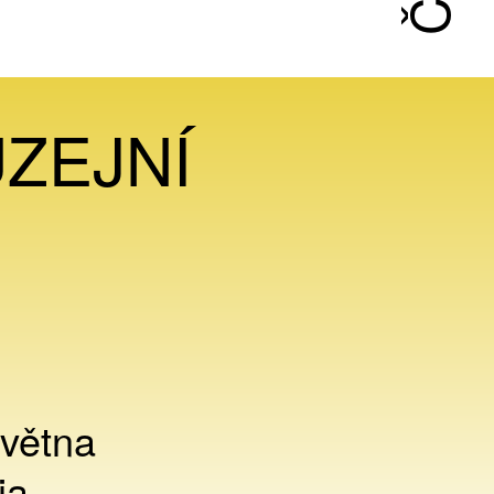
UZEJNÍ
větna
ia