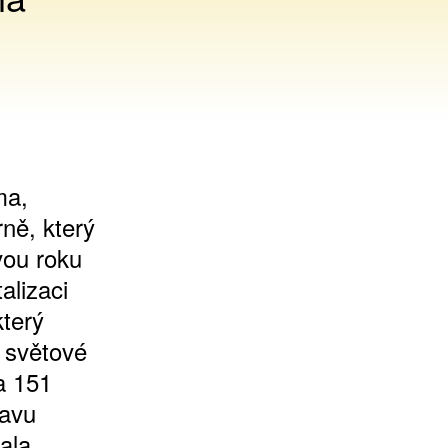
ma,
rně, který
vou roku
alizaci
který
 světové
a 151
ravu
ala