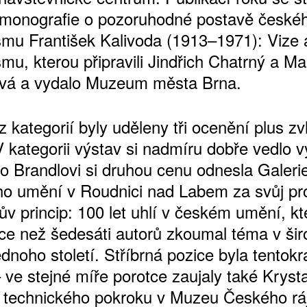
monografie o pozoruhodné postavě české
mu František Kalivoda (1913–1971): Vize 
mu, kterou připravili Jindřich Chatrný a Ma
vá a vydalo Muzeum města Brna.
 kategorií byly uděleny tři ocenění plus zv
V kategorii výstav si nadmíru dobře vedlo v
o Brandlovi si druhou cenu odnesla Galeri
o umění v Roudnici nad Labem za svůj pro
ův princip: 100 let uhlí v českém umění, kt
íce než šedesáti autorů zkoumal téma v ši
dnoho století. Stříbrná pozice byla tentokr
 ve stejné míře porotce zaujaly také Kryst
 technického pokroku v Muzeu Českého rá