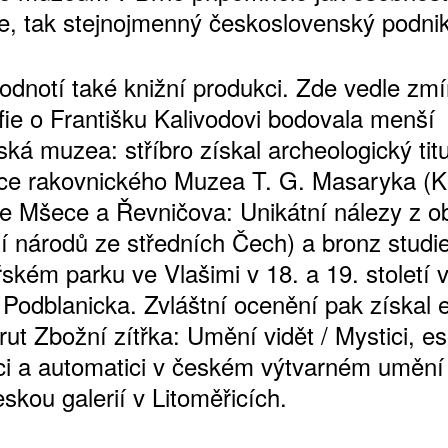
e, tak stejnojmenný československý podnik
odnotí také knižní produkci. Zde vedle zm
ie o Františku Kalivodovi bodovala menší
ká muzea: stříbro získal archeologický titu
ce rakovnického Muzea T. G. Masaryka (K
ze Mšece a Řevničova: Unikátní nálezy z o
í národů ze středních Čech) a bronz studi
řském parku ve Vlašimi v 18. a 19. století
odblanicka. Zvláštní ocenění pak získal 
rut Zbožní zítřka: Umění vidět / Mystici, eso
i a automatici v českém výtvarném umění
skou galerií v Litoměřicích.