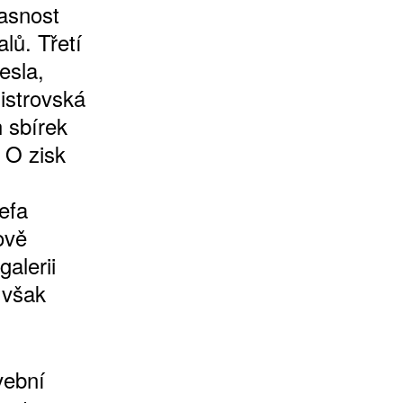
časnost
lů. Třetí
esla,
istrovská
h sbírek
 O zisk
efa
ově
alerii
 však
vební