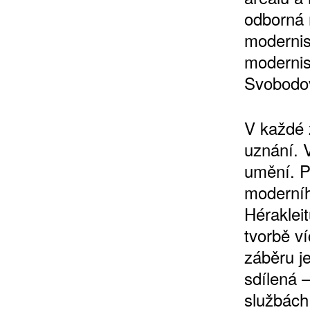
odborná 
modernis
modernis
Svobodo
V každé z
uznání. 
umění. P
moderníh
Hérakleit
tvorbě v
záběru je
sdílená –
službách