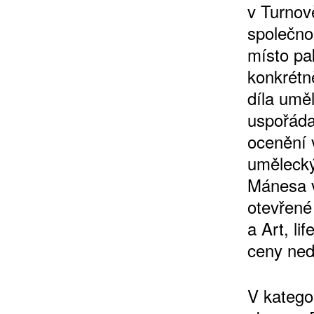
v Turnově
společno
místo pa
konkrétn
díla umě
uspořáda
ZÍSKEJTE
ocenění v
umělecký
ROČNÍ PŘEDPL
Mánesa 
otevřené
ZA 1100 KČ
a Art, l
ceny ned
V katego