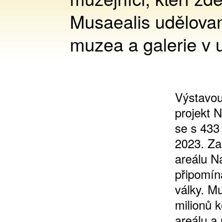
Musaealis udělovan
muzea a galerie v u
Výstavou
projekt N
se s 433 
2023. Za 
areálu N
připomín
války. M
milionů k
areálu a