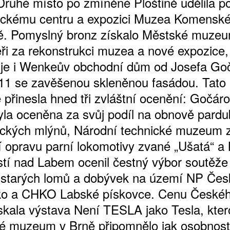
Druhé místo po zmíněné Ploštině udělila p
gickému centru a expozici Muzea Komensk
ě. Pomyslný bronz získalo Městské muze
ři za rekonstrukci muzea a nové expozice, 
ŠTĚNÝCH ČÍSEL
 je i Wenkeův obchodní dům od Josefa Goč
 ONLINE VERZE
1 se zavěšenou skleněnou fasádou. Tato
ARTA ARTCARD
 přinesla hned tři zvláštní ocenění: Gočár
byla oceněna za svůj podíl na obnově pardu
ckých mlýnů, Národní technické muzeum 
í opravu parní lokomotivy zvané „Ušatá“ 
tí nad Labem ocenil čestný výbor soutěže
 starých lomů a dobývek na území NP Čes
ko a CHKO Labské pískovce. Cenu Českéh
kala výstava Není TESLA jako Tesla, kter
é muzeum v Brně připomnělo jak osobnost