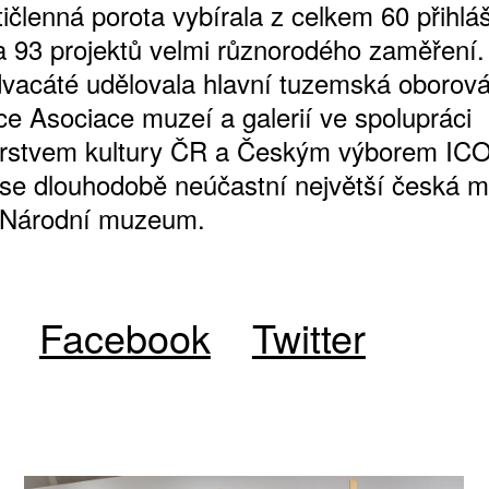
tičlenná porota vybírala z celkem 60 přihl
í a 93 projektů velmi různorodého zaměření
vacáté udělovala hlavní tuzemská oborov
ce Asociace muzeí a galerií ve spolupráci
erstvem kultury ČR a Českým výborem IC
se dlouhodobě neúčastní největší česká m
e Národní muzeum.
Facebook
Twitter