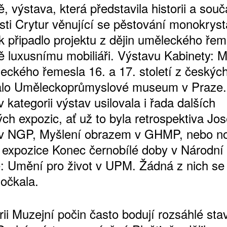
, výstava, která představila historii a sou
sti Crytur věnující se pěstování monokrysta
k připadlo projektu z dějin uměleckého řem
ě luxusnímu mobiliáři. Výstavu Kabinety: M
leckého řemesla 16. a 17. století z českýc
lo Uměleckoprůmyslové museum v Praze.
 kategorii výstav usilovala i řada dalších
ch expozic, ať už to byla retrospektiva Jos
ATNÉ
v NGP, Myšlení obrazem v GHMP, nebo n
 expozice Konec černobílé doby v Národní g
ife: Umění pro život v UPM. Žádná z nich se
očkala.
rii Muzejní počin často bodují rozsáhlé sta