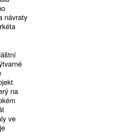
ho
a návraty
rkéta
láštní
ýtvarné
e
jekt
erý na
rokém
át
aly ve
je