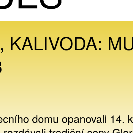
, KALIVODA: M
3
cního domu opanovali 14. k
 rozdávali tradiční ceny Glor