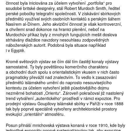
činnost byla iniciována za účelem vytvoření „portfolia“ pro
soudobé britské designéry, stál Robert Murdoch Smith, ředitel
perské pobočky telegrafní společnosti. V získávání sbírkových
předmětů využíval svých osobních kontaktů s perským šáhem
Nasírem al-Dínem. Jeho akviziční činnost je však kontroverzní,
a chvílemi snad dokonce na hranici plenění, neboť na
Murdochův příkaz byly z mnohých fungujících mešit doslova
strhávány dlaždice navzdory nesouhlasu zodpovědných
náboženských autorit. Podobná byla situace například
i v Egyptě.
Kromě světových výstav se čím dál tím častěji konaly výstavy
samostatné. Ty byly povětšinou komerčního charakteru
a obchodní duch spolu s orientalistickým vkusem v nich často
pragmaticky převážil nad znalectvím. To vedlo k zasazování
předmětů islámského umění do naprosto nesouvisejícího
kontextu za účelem vytvoření ještě působivějšího dojmu
nezměrné bohatosti „Orientu“. Zároveň pokračoval již nastolený
trend vytváření „autentického“ prostředí v rámci expozice. Pro
prodejní výstavu Goupilovy islámské sbírky v Paříži v roce 1888
tak byly poprvé speciálně vytvořeny architektonické prostory
evokující „orientální“ atmosféru.
Posun přináší mnichovská výstava konaná v roce 1910, kde byly
jednotlivé exponáty poprvé systematizovány tak, aby expozice