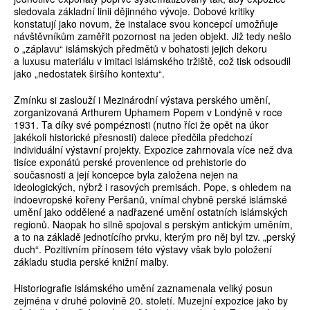
sledovala základní linii dějinného vývoje. Dobové kritiky
konstatují jako novum, že instalace svou koncepcí umožňuje
návštěvníkům zaměřit pozornost na jeden objekt. Již tedy nešlo
o „záplavu“ islámských předmětů v bohatosti jejich dekoru
a luxusu materiálu v imitaci islámského tržiště, což tisk odsoudil
jako „nedostatek širšího kontextu“.
Zmínku si zaslouží i Mezinárodní výstava perského umění,
zorganizovaná Arthurem Uphamem Popem v Londýně v roce
1931. Ta díky své pompéznosti (nutno říci že opět na úkor
jakékoli historické přesnosti) dalece předčila předchozí
individuální výstavní projekty. Expozice zahrnovala více než dva
tisíce exponátů perské provenience od prehistorie do
současnosti a její koncepce byla založena nejen na
ideologických, nýbrž i rasových premisách. Pope, s ohledem na
indoevropské kořeny Peršanů, vnímal chybně perské islámské
umění jako oddělené a nadřazené umění ostatních islámských
regionů. Naopak ho silně spojoval s perským antickým uměním,
a to na základě jednotícího prvku, kterým pro něj byl tzv. „perský
duch“. Pozitivním přínosem této výstavy však bylo položení
základu studia perské knižní malby.
Historiografie islámského umění zaznamenala veliký posun
zejména v druhé polovině 20. století. Muzejní expozice jako by