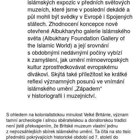
islámských expozic v předních světových
muzeích, které jsme v poslední dekádě a
půl mohli být svědky v Evropě i Spojených
státech. Zhodnocení koncepce nově
otevřené Albukharyho galerie islámského
světa (Albukhary Foundation Gallery of
the Islamic World) a její srovnání
s obdobnými nedávnými počiny vybízí
k zamyšlení, jak umění mimoevropských
kultur zprostředkovávat evropskému
divákovi. Skýtá také příležitost ke krátké
reflexi významných posunů ve vnímání
islámského umění „Západem“
v historiografii i muzejnictví.
S ohledem na kolonialistickou minulost Velké Británie, význam
tamní archeologie i silnou sběratelskou a donátorskou tradici
není jistě překvapením, že Britské muzeum vlastní jednu
z nejrozsáhlejších sbírek islámského umění. Ta čítá na sto tisíc
předmětů pokrývajících historické období od 7. století do