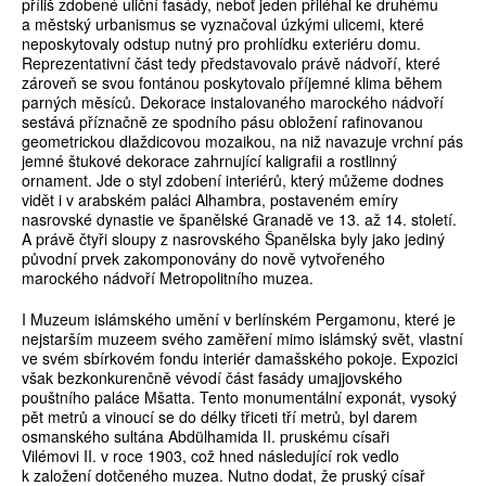
příliš zdobené uliční fasády, neboť jeden přiléhal ke druhému
a městský urbanismus se vyznačoval úzkými ulicemi, které
neposkytovaly odstup nutný pro prohlídku exteriéru domu.
Reprezentativní část tedy představovalo právě nádvoří, které
zároveň se svou fontánou poskytovalo příjemné klima během
parných měsíců. Dekorace instalovaného marockého nádvoří
sestává příznačně ze spodního pásu obložení rafinovanou
geometrickou dlaždicovou mozaikou, na niž navazuje vrchní pás
jemné štukové dekorace zahrnující kaligrafii a rostlinný
ornament. Jde o styl zdobení interiérů, který můžeme dodnes
vidět i v arabském paláci Alhambra, postaveném emíry
nasrovské dynastie ve španělské Granadě ve 13. až 14. století.
A právě čtyři sloupy z nasrovského Španělska byly jako jediný
původní prvek zakomponovány do nově vytvořeného
marockého nádvoří Metropolitního muzea.
I Muzeum islámského umění v berlínském Pergamonu, které je
nejstarším muzeem svého zaměření mimo islámský svět, vlastní
ve svém sbírkovém fondu interiér damašského pokoje. Expozici
však bezkonkurenčně vévodí část fasády umajjovského
pouštního paláce Mšatta. Tento monumentální exponát, vysoký
pět metrů a vinoucí se do délky třiceti tří metrů, byl darem
osmanského sultána Abdülhamida II. pruskému císaři
Vilémovi II. v roce 1903, což hned následující rok vedlo
k založení dotčeného muzea. Nutno dodat, že pruský císař