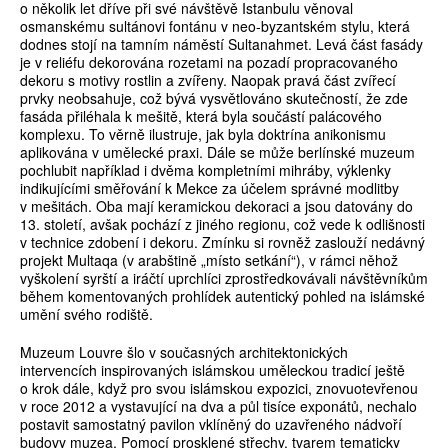
o několik let dříve při své návštěvě Istanbulu věnoval
osmanskému sultánovi fontánu v neo-byzantském stylu, která
dodnes stojí na tamním náměstí Sultanahmet. Levá část fasády
je v reliéfu dekorována rozetami na pozadí propracovaného
dekoru s motivy rostlin a zvířeny. Naopak pravá část zvířecí
prvky neobsahuje, což bývá vysvětlováno skutečností, že zde
fasáda přiléhala k mešitě, která byla součástí palácového
komplexu. To věrně ilustruje, jak byla doktrína anikonismu
aplikována v umělecké praxi. Dále se může berlínské muzeum
pochlubit například i dvěma kompletními mihráby, výklenky
indikujícími směřování k Mekce za účelem správné modlitby
v mešitách. Oba mají keramickou dekoraci a jsou datovány do
13. století, avšak pochází z jiného regionu, což vede k odlišnosti
v technice zdobení i dekoru. Zmínku si rovněž zaslouží nedávný
projekt Multaqa (v arabštině „místo setkání“), v rámci něhož
vyškolení syrští a iráčtí uprchlíci zprostředkovávali návštěvníkům
během komentovaných prohlídek autentický pohled na islámské
umění svého rodiště.
Muzeum Louvre šlo v současných architektonických
intervencích inspirovaných islámskou uměleckou tradicí ještě
o krok dále, když pro svou islámskou expozici, znovuotevřenou
v roce 2012 a vystavující na dva a půl tisíce exponátů, nechalo
postavit samostatný pavilon vklíněný do uzavřeného nádvoří
budovy muzea. Pomocí prosklené střechy, tvarem tematicky