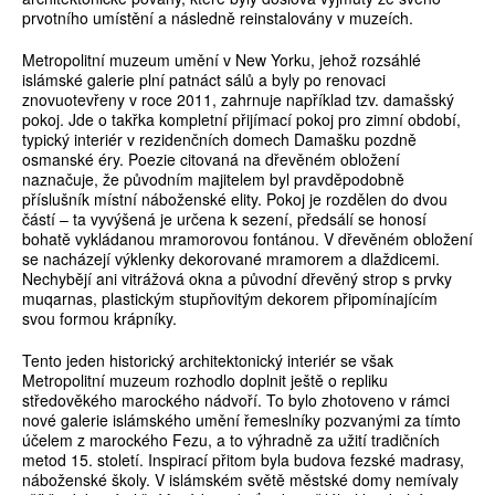
prvotního umístění a následně reinstalovány v muzeích.
Metropolitní muzeum umění v New Yorku, jehož rozsáhlé
islámské galerie plní patnáct sálů a byly po renovaci
znovuotevřeny v roce 2011, zahrnuje například tzv. damašský
pokoj. Jde o takřka kompletní přijímací pokoj pro zimní období,
typický interiér v rezidenčních domech Damašku pozdně
osmanské éry. Poezie citovaná na dřevěném obložení
naznačuje, že původním majitelem byl pravděpodobně
příslušník místní náboženské elity. Pokoj je rozdělen do dvou
částí – ta vyvýšená je určena k sezení, předsálí se honosí
bohatě vykládanou mramorovou fontánou. V dřevěném obložení
se nacházejí výklenky dekorované mramorem a dlaždicemi.
Nechybějí ani vitrážová okna a původní dřevěný strop s prvky
muqarnas, plastickým stupňovitým dekorem připomínajícím
svou formou krápníky.
Tento jeden historický architektonický interiér se však
Metropolitní muzeum rozhodlo doplnit ještě o repliku
středověkého marockého nádvoří. To bylo zhotoveno v rámci
nové galerie islámského umění řemeslníky pozvanými za tímto
účelem z marockého Fezu, a to výhradně za užití tradičních
metod 15. století. Inspirací přitom byla budova fezské madrasy,
náboženské školy. V islámském světě městské domy nemívaly