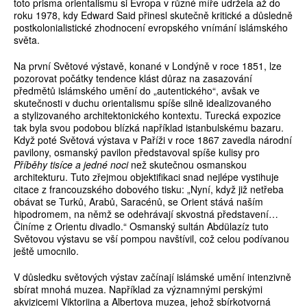
toto prisma orientalismu si Evropa v různé míře udržela až do
roku 1978, kdy Edward Said přinesl skutečně kritické a důsledně
postkolonialistické zhodnocení evropského vnímání islámského
světa.
Na první Světové výstavě, konané v Londýně v roce 1851, lze
pozorovat počátky tendence klást důraz na zasazování
předmětů islámského umění do „autentického“, avšak ve
skutečnosti v duchu orientalismu spíše silně idealizovaného
a stylizovaného architektonického kontextu. Turecká expozice
tak byla svou podobou blízká například istanbulskému bazaru.
Když poté Světová výstava v Paříži v roce 1867 zavedla národní
pavilony, osmanský pavilon představoval spíše kulisy pro
Příběhy tisíce a jedné noci
než skutečnou osmanskou
architekturu. Tuto zřejmou objektifikaci snad nejlépe vystihuje
citace z francouzského dobového tisku: „Nyní, když již netřeba
obávat se Turků, Arabů, Saracénů, se Orient stává naším
hipodromem, na němž se odehrávají skvostná představení…
Činíme z Orientu divadlo.“ Osmanský sultán Abdülazíz tuto
Světovou výstavu se vší pompou navštívil, což celou podívanou
ještě umocnilo.
V důsledku světových výstav začínají islámské umění intenzivně
sbírat mnohá muzea. Například za významnými perskými
akvizicemi Viktoriina a Albertova muzea, jehož sbírkotvorná