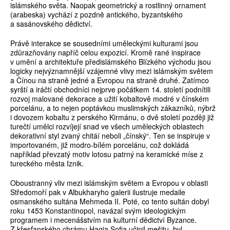
islámského světa. Naopak geometrický a rostlinný ornament
(arabeska) vychází z pozdně antického, byzantského
a sasánovského dědictví.
Právě interakce se sousedními uměleckými kulturami jsou
zdůrazňovány napříč celou expozicí. Kromě rané inspirace
v umění a architektuře předislámského Blízkého východu jsou
logicky nejvýznamnější vzájemné vlivy mezi islámským světem
a Čínou na straně jedné a Evropou na straně druhé. Zatímco
syrští a iráčtí obchodníci nejprve počátkem 14. století podnítili
rozvoj malované dekorace a užití kobaltově modré v čínském
porcelánu, a to nejen poptávkou muslimských zákazníků, nýbrž
i dovozem kobaltu z perského Kirmánu, o dvě století později již
turečtí umělci rozvíjejí snad ve všech uměleckých oblastech
dekorativní styl zvaný chitáí neboli „čínský“. Ten se inspiruje v
importovaném, již modro-bílém porcelánu, což dokládá
například převzatý motiv lotosu patrný na keramické míse z
tureckého města Iznik.
Oboustranný vliv mezi islámským světem a Evropou v oblasti
Středomoří pak v Albukharyho galerii ilustruje medaile
osmanského sultána Mehmeda II. Poté, co tento sultán dobyl
roku 1453 Konstantinopol, navázal svým ideologickým
programem i mecenášstvím na kulturní dědictví Byzance.
Z křesťanského chrámu Hagia Sofia učinil mešitu, byl