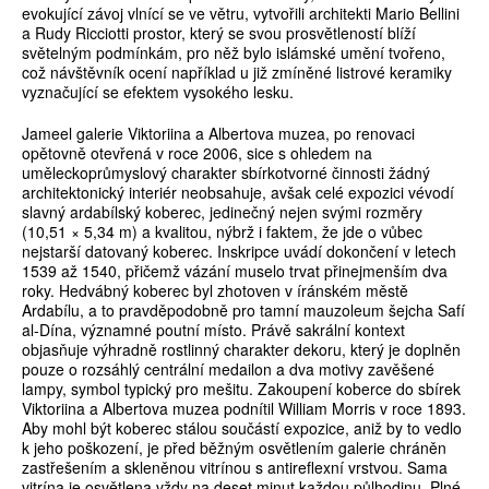
evokující závoj vlnící se ve větru, vytvořili architekti Mario Bellini
a Rudy Ricciotti prostor, který se svou prosvětleností blíží
světelným podmínkám, pro něž bylo islámské umění tvořeno,
což návštěvník ocení například u již zmíněné listrové keramiky
vyznačující se efektem vysokého lesku.
Jameel galerie Viktoriina a Albertova muzea, po renovaci
opětovně otevřená v roce 2006, sice s ohledem na
uměleckoprůmyslový charakter sbírkotvorné činnosti žádný
architektonický interiér neobsahuje, avšak celé expozici vévodí
slavný ardabílský koberec, jedinečný nejen svými rozměry
(10,51 × 5,34 m) a kvalitou, nýbrž i faktem, že jde o vůbec
nejstarší datovaný koberec. Inskripce uvádí dokončení v letech
1539 až 1540, přičemž vázání muselo trvat přinejmenším dva
roky. Hedvábný koberec byl zhotoven v íránském městě
Ardabílu, a to pravděpodobně pro tamní mauzoleum šejcha Safí
al-Dína, významné poutní místo. Právě sakrální kontext
objasňuje výhradně rostlinný charakter dekoru, který je doplněn
pouze o rozsáhlý centrální medailon a dva motivy zavěšené
lampy, symbol typický pro mešitu. Zakoupení koberce do sbírek
Viktoriina a Albertova muzea podnítil William Morris v roce 1893.
Aby mohl být koberec stálou součástí expozice, aniž by to vedlo
k jeho poškození, je před běžným osvětlením galerie chráněn
zastřešením a skleněnou vitrínou s antireflexní vrstvou. Sama
vitrína je osvětlena vždy na deset minut každou půlhodinu. Plné