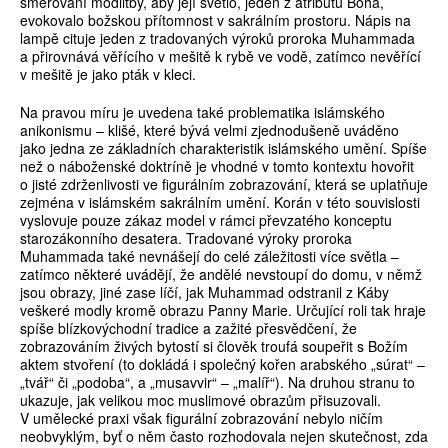
směřování modlitby, aby její světlo, jeden z atributů Boha,
evokovalo božskou přítomnost v sakrálním prostoru. Nápis na
lampě cituje jeden z tradovaných výroků proroka Muhammada
a přirovnává věřícího v mešitě k rybě ve vodě, zatímco nevěřící
v mešitě je jako pták v kleci.
Na pravou míru je uvedena také problematika islámského
anikonismu – klišé, které bývá velmi zjednodušeně uváděno
jako jedna ze základních charakteristik islámského umění. Spíše
než o náboženské doktríně je vhodné v tomto kontextu hovořit
o jisté zdrženlivosti ve figurálním zobrazování, která se uplatňuje
zejména v islámském sakrálním umění. Korán v této souvislosti
vyslovuje pouze zákaz model v rámci převzatého konceptu
starozákonního desatera. Tradované výroky proroka
Muhammada také nevnášejí do celé záležitosti více světla –
zatímco některé uvádějí, že andělé nevstoupí do domu, v němž
jsou obrazy, jiné zase líčí, jak Muhammad odstranil z Káby
veškeré modly kromě obrazu Panny Marie. Určující roli tak hraje
spíše blízkovýchodní tradice a zažité přesvědčení, že
zobrazováním živých bytostí si člověk troufá soupeřit s Božím
aktem stvoření (to dokládá i společný kořen arabského „súrat“ –
„tvář“ či „podoba“, a „musavvir“ – „malíř“). Na druhou stranu to
ukazuje, jak velikou moc muslimové obrazům přisuzovali.
V umělecké praxi však figurální zobrazování nebylo ničím
neobvyklým, byť o něm často rozhodovala nejen skutečnost, zda