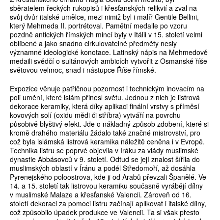
sběratelem řeckých rukopisů i křesťanských relikvií a zval na
svůj dvůr italské umělce, mezi nimiž byl i malíř Gentile Bellini,
který Mehmeda II. portrétoval. Pamětní medaile po vzoru
pozdně antických římských mincí byly v Itálii v 15. století velmi
oblíbené a jako snadno cirkulovatelné předměty nesly
významné ideologické konotace. Latinský nápis na Mehmedově
medaili svědčí o sultánových ambicích vytvořit z Osmanské říše
světovou velmoc, snad i nástupce Říše římské.
Expozice věnuje patřičnou pozornost i technickým inovacím na
poli umění, které islám přinesl světu. Jednou z nich je listrová
dekorace keramiky, která díky aplikaci finální vrstvy s příměsí
kovových solí (oxidu mědi či stříbra) vytváří na povrchu
působivě blyštivý efekt. Jde o nákladný způsob zdobení, které si
kromě drahého materiálu žádalo také značné mistrovství, pro
což byla islámská listrová keramika náležitě ceněna i v Evropě.
Technika listru se poprvé objevila v Iráku za vlády muslimské
dynastie Abbásovců v 9. století. Odtud se její znalost šířila do
muslimských oblastí v Íránu a podél Středomoří, až dosáhla
Pyrenejského poloostrova, kde ji od Arabů převzali Španělé. Ve
14. a 15. století tak listrovou keramiku současně vyrábějí dílny
v muslimské Malaze a křesťanské Valencii. Zároveň od 16.
století dekoraci za pomoci listru začínají aplikovat i italské dílny,
což způsobilo úpadek produkce ve Valencii. Ta si však přesto