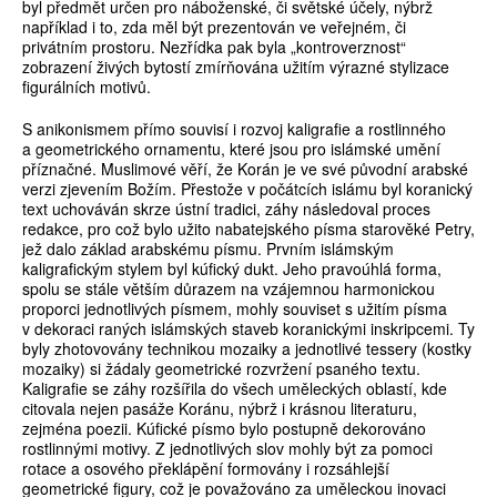
byl předmět určen pro náboženské, či světské účely, nýbrž
například i to, zda měl být prezentován ve veřejném, či
privátním prostoru. Nezřídka pak byla „kontroverznost“
zobrazení živých bytostí zmírňována užitím výrazné stylizace
figurálních motivů.
S anikonismem přímo souvisí i rozvoj kaligrafie a rostlinného
a geometrického ornamentu, které jsou pro islámské umění
příznačné. Muslimové věří, že Korán je ve své původní arabské
verzi zjevením Božím. Přestože v počátcích islámu byl koranický
text uchováván skrze ústní tradici, záhy následoval proces
redakce, pro což bylo užito nabatejského písma starověké Petry,
jež dalo základ arabskému písmu. Prvním islámským
kaligrafickým stylem byl kúfický dukt. Jeho pravoúhlá forma,
spolu se stále větším důrazem na vzájemnou harmonickou
proporci jednotlivých písmem, mohly souviset s užitím písma
v dekoraci raných islámských staveb koranickými inskripcemi. Ty
byly zhotovovány technikou mozaiky a jednotlivé tessery (kostky
mozaiky) si žádaly geometrické rozvržení psaného textu.
Kaligrafie se záhy rozšířila do všech uměleckých oblastí, kde
citovala nejen pasáže Koránu, nýbrž i krásnou literaturu,
zejména poezii. Kúfické písmo bylo postupně dekorováno
rostlinnými motivy. Z jednotlivých slov mohly být za pomoci
rotace a osového překlápění formovány i rozsáhlejší
geometrické figury, což je považováno za uměleckou inovaci