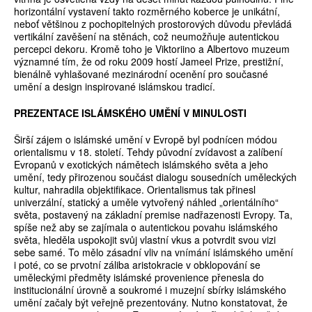
horizontální vystavení takto rozměrného koberce je unikátní,
neboť většinou z pochopitelných prostorových důvodu převládá
vertikální zavěšení na stěnách, což neumožňuje autentickou
percepci dekoru. Kromě toho je Viktoriino a Albertovo muzeum
významné tím, že od roku 2009 hostí Jameel Prize, prestižní,
bienálně vyhlašované mezinárodní ocenění pro současné
umění a design inspirované islámskou tradicí.
PREZENTACE ISLÁMSKÉHO UMĚNÍ V MINULOSTI
Širší zájem o islámské umění v Evropě byl podnícen módou
orientalismu v 18. století. Tehdy původní zvídavost a zalíbení
Evropanů v exotických námětech islámského světa a jeho
umění, tedy přirozenou součást dialogu sousedních uměleckých
kultur, nahradila objektifikace. Orientalismus tak přinesl
univerzální, statický a uměle vytvořený náhled „orientálního“
světa, postavený na základní premise nadřazenosti Evropy. Ta,
spíše než aby se zajímala o autentickou povahu islámského
světa, hleděla uspokojit svůj vlastní vkus a potvrdit svou vizi
sebe samé. To mělo zásadní vliv na vnímání islámského umění
i poté, co se prvotní záliba aristokracie v obklopování se
uměleckými předměty islámské provenience přenesla do
institucionální úrovně a soukromé i muzejní sbírky islámského
umění začaly být veřejně prezentovány. Nutno konstatovat, že