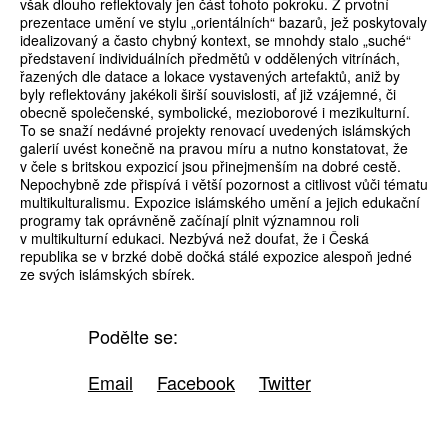
však dlouho reflektovaly jen část tohoto pokroku. Z prvotní
prezentace umění ve stylu „orientálních“ bazarů, jež poskytovaly
idealizovaný a často chybný kontext, se mnohdy stalo „suché“
představení individuálních předmětů v oddělených vitrínách,
řazených dle datace a lokace vystavených artefaktů, aniž by
byly reflektovány jakékoli širší souvislosti, ať již vzájemné, či
obecně společenské, symbolické, mezioborové i mezikulturní.
To se snaží nedávné projekty renovací uvedených islámských
galerií uvést konečně na pravou míru a nutno konstatovat, že
v čele s britskou expozicí jsou přinejmenším na dobré cestě.
Nepochybně zde přispívá i větší pozornost a citlivost vůči tématu
multikulturalismu. Expozice islámského umění a jejich edukační
programy tak oprávněně začínají plnit významnou roli
v multikulturní edukaci. Nezbývá než doufat, že i Česká
republika se v brzké době dočká stálé expozice alespoň jedné
ze svých islámských sbírek.
Podělte se:
Email
Facebook
Twitter