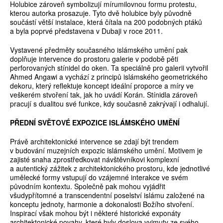
Holubice zároveň symbolizují mírumilovnou formu protestu,
kterou autorka prosazuje. Tyto dvě holubice byly původně
součástí větší instalace, která čítala na 200 podobných ptáků
a byla poprvé představena v Dubaji v roce 2011.
Vystavené předměty současného islámského umění pak
doplňuje intervence do prostoru galerie v podobě pěti
perforovaných stínidel do oken. Ta speciálně pro galerii vytvořil
Ahmed Angawi a vychází z principů islámského geometrického
dekoru, který reflektuje koncept ideální proporce a míry ve
veškerém stvoření tak, jak ho uvádí Korán. Stínidla zároveň
pracují s dualitou své funkce, kdy současně zakrývají i odhalují.
PŘEDNÍ SVĚTOVÉ EXPOZICE ISLÁMSKÉHO UMĚNÍ
Právě architektonické intervence se zdají být trendem
v budování muzejních expozic islámského umění. Motivem je
zajisté snaha zprostředkovat návštěvníkovi komplexní
a autentický zážitek z architektonického prostoru, kde jednotlivé
umělecké formy vstupují do vzájemné interakce ve svém
původním kontextu. Společně pak mohou vyjádřit
všudypřítomné a transcendentní poselství islámu založené na
konceptu jednoty, harmonie a dokonalosti Božího stvoření.
Inspirací však mohou být i některé historické exponáty
architektonické povahy, které byly doslova vyjmuty ze svého