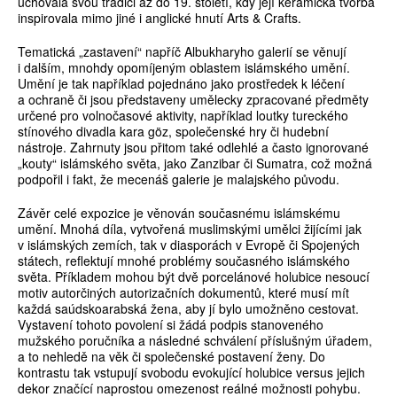
uchovala svou tradici až do 19. století, kdy její keramická tvorba
inspirovala mimo jiné i anglické hnutí Arts & Crafts.
Tematická „zastavení“ napříč Albukharyho galerií se věnují
i dalším, mnohdy opomíjeným oblastem islámského umění.
Umění je tak například pojednáno jako prostředek k léčení
a ochraně či jsou představeny umělecky zpracované předměty
určené pro volnočasové aktivity, například loutky tureckého
stínového divadla kara göz, společenské hry či hudební
nástroje. Zahrnuty jsou přitom také odlehlé a často ignorované
„kouty“ islámského světa, jako Zanzibar či Sumatra, což možná
podpořil i fakt, že mecenáš galerie je malajského původu.
Závěr celé expozice je věnován současnému islámskému
umění. Mnohá díla, vytvořená muslimskými umělci žijícími jak
v islámských zemích, tak v diasporách v Evropě či Spojených
státech, reflektují mnohé problémy současného islámského
světa. Příkladem mohou být dvě porcelánové holubice nesoucí
motiv autorčiných autorizačních dokumentů, které musí mít
každá saúdskoarabská žena, aby jí bylo umožněno cestovat.
Vystavení tohoto povolení si žádá podpis stanoveného
mužského poručníka a následné schválení příslušným úřadem,
a to nehledě na věk či společenské postavení ženy. Do
kontrastu tak vstupují svobodu evokující holubice versus jejich
dekor značící naprostou omezenost reálné možnosti pohybu.