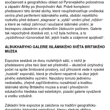
současnosti a geografickou oblast od Pyrenejského poloostrova
a západní Afriky po jihovýchodní Asii. Právě komplexní
představení této široké sbírky, které neupřednostňuje umělecká
centra před periferiemi islámského světa, období největšího
rozkvětu před dobami „stagnace“ a „vyšší“ umění před „nižším“
a které se nebojí zahrnout i současné islámské umění, je
bezesporu zásadním a především žádoucím počinem. Galerie
tak nepochybně dostává vizi, s níž byla tvořena, a to
„vyzdvihnout různorodost lidí, jejich tradic a vzájemné spojitosti“.
ALBUKHARYHO GALERIE ISLÁMSKÉHO SVĚTA BRITSKÉHO
MUZEA
Expozice sestává ze dvou rozlehlých sálů, v nichž je
představeno přes tisíc šest set předmětů – skutečně úctyhodný
počet na spíše limitované prostory, což přirozeně vede k vysoké
„hustotě“ exponátů, která je chvílemi nepatrně na úkor jejich
plného estetického vyznění. Navzdory tomuto jedinému
nedostatku, zřejmě zapříčiněnému rozsáhlostí a kvalitou
islámské sbírky Britského muzea a snad i převážením
edukačního hlediska nad estetickým, působí galerie vyváženě
a vcelku vzdušně.
Základní linie expozice je založena na tradiční geograficko-
dynasticko-historické periodizaci, kterou sleduje většina